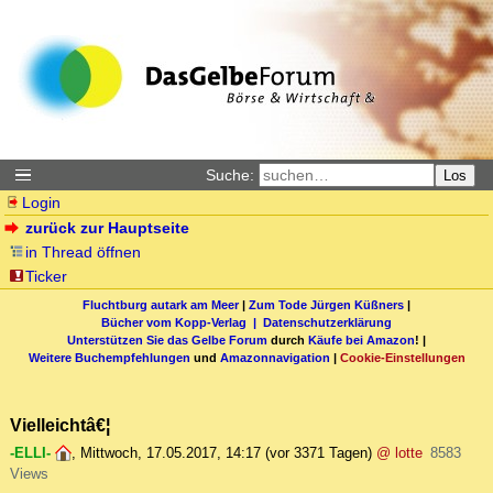
Suche:
Los
Login
zurück zur Hauptseite
in Thread öffnen
Ticker
Fluchtburg autark am Meer
|
Zum Tode Jürgen Küßners
|
Bücher vom Kopp-Verlag |
Datenschutzerklärung
Unterstützen Sie das Gelbe Forum
durch
Käufe bei Amazon
! |
Weitere Buchempfehlungen
und
Amazonnavigation
|
Cookie-Einstellungen
Vielleichtâ€¦
-ELLI-
,
Mittwoch, 17.05.2017, 14:17
(vor 3371 Tagen)
@ lotte
8583
Views