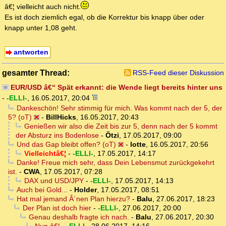
â€¦ vielleicht auch nicht.
Es ist doch ziemlich egal, ob die Korrektur bis knapp über oder
knapp unter 1,08 geht.
antworten
gesamter Thread:
RSS-Feed dieser Diskussion
EUR/USD â€“ Spät erkannt: die Wende liegt bereits hinter uns
-
-ELLI-
,
16.05.2017, 20:04
Dankeschön! Sehr stimmig für mich. Was kommt nach der 5, der
5? (oT)
-
BillHicks
,
16.05.2017, 20:43
Genießen wir also die Zeit bis zur 5, denn nach der 5 kommt
der Absturz ins Bodenlose
-
Ötzi
,
17.05.2017, 09:00
Und das Gap bleibt offen? (oT)
-
lotte
,
16.05.2017, 20:56
Vielleichtâ€¦
-
-ELLI-
,
17.05.2017, 14:17
Danke! Freue mich sehr, dass Dein Lebensmut zurückgekehrt
ist.
-
CWA
,
17.05.2017, 07:28
DAX und USD/JPY
-
-ELLI-
,
17.05.2017, 14:13
Auch bei Gold...
-
Holder
,
17.05.2017, 08:51
Hat mal jemand Â´nen Plan hierzu?
-
Balu
,
27.06.2017, 18:23
Der Plan ist doch hier
-
-ELLI-
,
27.06.2017, 20:00
Genau deshalb fragte ich nach.
-
Balu
,
27.06.2017, 20:30