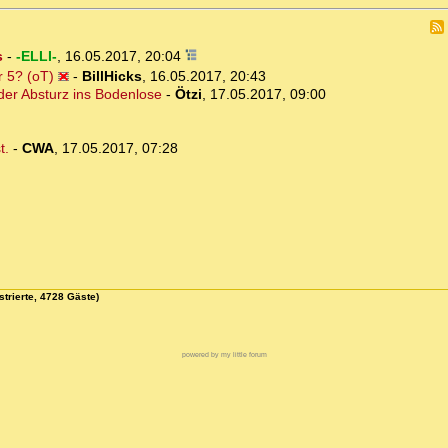
s
-
-ELLI-
,
16.05.2017, 20:04
 5? (oT)
-
BillHicks
,
16.05.2017, 20:43
der Absturz ins Bodenlose
-
Ötzi
,
17.05.2017, 09:00
t.
-
CWA
,
17.05.2017, 07:28
strierte, 4728 Gäste)
powered by my little forum