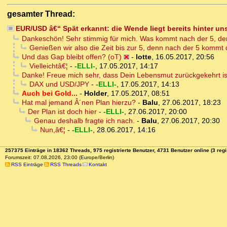
gesamter Thread:
EUR/USD â€“ Spät erkannt: die Wende liegt bereits hinter un
Dankeschön! Sehr stimmig für mich. Was kommt nach der 5, der
Genießen wir also die Zeit bis zur 5, denn nach der 5 kommt 
Und das Gap bleibt offen? (oT)
-
lotte
,
16.05.2017, 20:56
Vielleichtâ€¦
-
-ELLI-
,
17.05.2017, 14:17
Danke! Freue mich sehr, dass Dein Lebensmut zurückgekehrt is
DAX und USD/JPY
-
-ELLI-
,
17.05.2017, 14:13
Auch bei Gold...
-
Holder
,
17.05.2017, 08:51
Hat mal jemand Â´nen Plan hierzu?
-
Balu
,
27.06.2017, 18:23
Der Plan ist doch hier
-
-ELLI-
,
27.06.2017, 20:00
Genau deshalb fragte ich nach.
-
Balu
,
27.06.2017, 20:30
Nun,â€¦
-
-ELLI-
,
28.06.2017, 14:16
257375 Einträge in 18362 Threads, 975 registrierte Benutzer, 4731 Benutzer online (3 regi
Forumszeit: 07.08.2026, 23:00 (Europe/Berlin)
RSS Einträge
RSS Threads
Kontakt