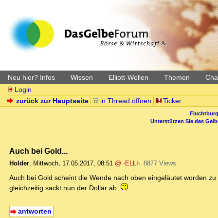
Neu hier? Infos
Wissen
Elliott-Wellen
Themen
Char
Login
zurück zur Hauptseite
in Thread öffnen
Ticker
Fluchtburg
Unterstützen Sie das Gel
Auch bei Gold...
Holder
,
Mittwoch, 17.05.2017, 08:51
@ -ELLI-
8877 Views
Auch bei Gold scheint die Wende nach oben eingeläutet worden zu se
gleichzeitig sackt nun der Dollar ab.
antworten