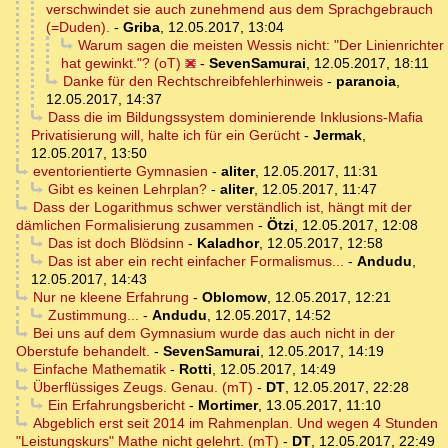
verschwindet sie auch zunehmend aus dem Sprachgebrauch
(=Duden).
-
Griba
,
12.05.2017, 13:04
Warum sagen die meisten Wessis nicht: "Der Linienrichter
hat gewinkt."? (oT)
-
SevenSamurai
,
12.05.2017, 18:11
Danke für den Rechtschreibfehlerhinweis
-
paranoia
,
12.05.2017, 14:37
Dass die im Bildungssystem dominierende Inklusions-Mafia
Privatisierung will, halte ich für ein Gerücht
-
Jermak
,
12.05.2017, 13:50
eventorientierte Gymnasien
-
aliter
,
12.05.2017, 11:31
Gibt es keinen Lehrplan?
-
aliter
,
12.05.2017, 11:47
Dass der Logarithmus schwer verständlich ist, hängt mit der
dämlichen Formalisierung zusammen
-
Ötzi
,
12.05.2017, 12:08
Das ist doch Blödsinn
-
Kaladhor
,
12.05.2017, 12:58
Das ist aber ein recht einfacher Formalismus...
-
Andudu
,
12.05.2017, 14:43
Nur ne kleene Erfahrung
-
Oblomow
,
12.05.2017, 12:21
Zustimmung...
-
Andudu
,
12.05.2017, 14:52
Bei uns auf dem Gymnasium wurde das auch nicht in der
Oberstufe behandelt.
-
SevenSamurai
,
12.05.2017, 14:19
Einfache Mathematik
-
Rotti
,
12.05.2017, 14:49
Überflüssiges Zeugs. Genau. (mT)
-
DT
,
12.05.2017, 22:28
Ein Erfahrungsbericht
-
Mortimer
,
13.05.2017, 11:10
Abgeblich erst seit 2014 im Rahmenplan. Und wegen 4 Stunden
"Leistungskurs" Mathe nicht gelehrt. (mT)
-
DT
,
12.05.2017, 22:49