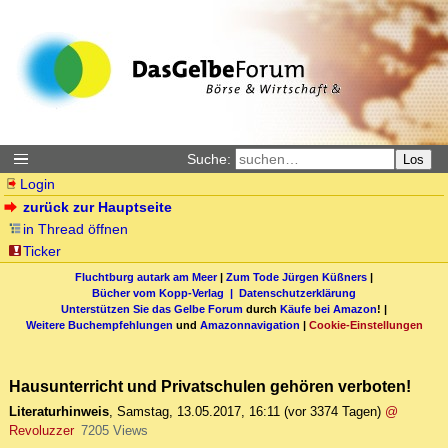
Suche:
Los
Login
zurück zur Hauptseite
in Thread öffnen
Ticker
Fluchtburg autark am Meer
|
Zum Tode Jürgen Küßners
|
Bücher vom Kopp-Verlag |
Datenschutzerklärung
Unterstützen Sie das Gelbe Forum
durch
Käufe bei Amazon
! |
Weitere Buchempfehlungen
und
Amazonnavigation
|
Cookie-Einstellungen
Hausunterricht und Privatschulen gehören verboten!
Literaturhinweis
,
Samstag, 13.05.2017, 16:11
(vor 3374 Tagen)
@
Revoluzzer
7205 Views