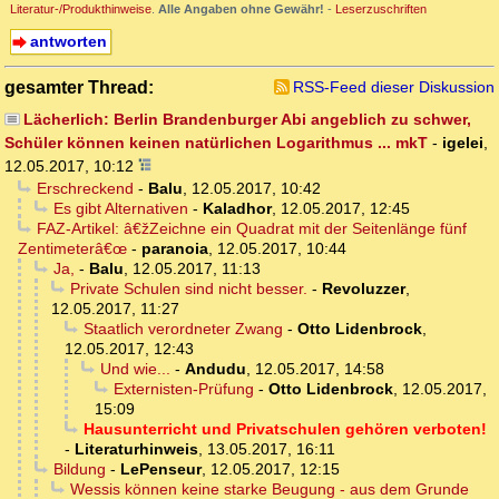
Literatur-/Produkthinweise
.
Alle Angaben ohne Gewähr!
-
Leserzuschriften
antworten
gesamter Thread:
RSS-Feed dieser Diskussion
Lächerlich: Berlin Brandenburger Abi angeblich zu schwer,
Schüler können keinen natürlichen Logarithmus ... mkT
-
igelei
,
12.05.2017, 10:12
Erschreckend
-
Balu
,
12.05.2017, 10:42
Es gibt Alternativen
-
Kaladhor
,
12.05.2017, 12:45
FAZ-Artikel: â€žZeichne ein Quadrat mit der Seitenlänge fünf
Zentimeterâ€œ
-
paranoia
,
12.05.2017, 10:44
Ja,
-
Balu
,
12.05.2017, 11:13
Private Schulen sind nicht besser.
-
Revoluzzer
,
12.05.2017, 11:27
Staatlich verordneter Zwang
-
Otto Lidenbrock
,
12.05.2017, 12:43
Und wie...
-
Andudu
,
12.05.2017, 14:58
Externisten-Prüfung
-
Otto Lidenbrock
,
12.05.2017,
15:09
Hausunterricht und Privatschulen gehören verboten!
-
Literaturhinweis
,
13.05.2017, 16:11
Bildung
-
LePenseur
,
12.05.2017, 12:15
Wessis können keine starke Beugung - aus dem Grunde