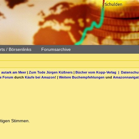
ts / Börsenlinks
Forumsarchive
 autark am Meer
|
Zum Tode Jürgen Küßners
|
Bücher vom Kopp-Verlag |
Datenschut
be Forum
durch
Käufe bei Amazon
! |
Weitere Buchempfehlungen
und
Amazonnavigat
ltigen Stimmen.