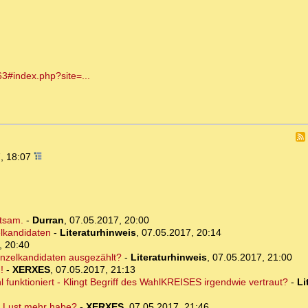
63#index.php?site=...
, 18:07
ltsam.
-
Durran
,
07.05.2017, 20:00
lkandidaten
-
Literaturhinweis
,
07.05.2017, 20:14
, 20:40
inzelkandidaten ausgezählt?
-
Literaturhinweis
,
07.05.2017, 21:00
!
-
XERXES
,
07.05.2017, 21:13
l funktioniert - Klingt Begriff des WahlKREISES irgendwie vertraut?
-
Li
ne Lust mehr habe?
-
XERXES
,
07.05.2017, 21:46