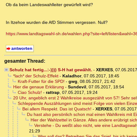
Ob da beim Landeswahlleiter gewürfelt wird?
In Itzehoe wurden die AfD Stimmen vergessen. Null?
https://www.landtagswahl-sh.de/wahlen.php?site=left/listen&wahl=3
antworten
gesamter Thread:
Schulz hat fertig...:-)))) S-H hat gewählt.
-
XERXES
,
07.05.2017
*lach* der Schulz-Effekt
-
Kaladhor
,
07.05.2017, 18:45
Kraft-Futter für die SPD!
-
gwg
,
08.05.2017, 21:42
Hier die genaue Erklärung
-
Sundevil
,
07.05.2017, 18:54
Ciao Schulz!
-
rattrap
,
07.05.2017, 19:24
20 Uhr, angeblich erst 2 Wahlkreise ausgezählt von 57! Sehr se
Schleppende Auszählungen sind meist Folge von vielen Einze
Bei allem Respekt. Das ist Quatsch!
-
XERXES
,
07.05.2017
Du hast also persönlich schon mal einen Wahlkreis mit E
Hier der Wahlzettel in Gänze. Alles andere erübrigt sich
Verstehe - Du weißt also nicht, wie eine Landtagswah
21:29
Was soll das? Betreiben Sie das Spiel, bis ich kei