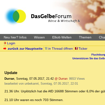
Neu hier? Infos
Wissen
Elliott-Wellen
Themen
Char
Login
zurück zur Hauptseite
in Thread öffnen
Ticker
Fluchtburg
Unterstützen Sie das Gel
Update
Durran
,
Sonntag, 07.05.2017, 21:42
@ Durran
8653 Views
bearbeitet von unbekannt, Sonntag, 07.05.2017, 22:01
21.36 Uhr. Urplötzlich hat die AfD 16688 Stimmen oder 6,0% der gü
21.10 Uhr waren es noch 703 Stimmen.