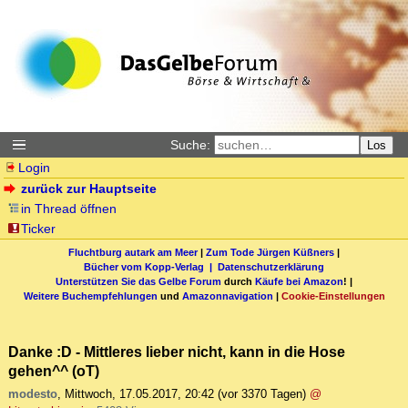
Suche:
Los
Login
zurück zur Hauptseite
in Thread öffnen
Ticker
Fluchtburg autark am Meer
|
Zum Tode Jürgen Küßners
|
Bücher vom Kopp-Verlag |
Datenschutzerklärung
Unterstützen Sie das Gelbe Forum
durch
Käufe bei Amazon
! |
Weitere Buchempfehlungen
und
Amazonnavigation
|
Cookie-Einstellungen
Danke :D - Mittleres lieber nicht, kann in die Hose
gehen^^ (oT)
modesto
,
Mittwoch, 17.05.2017, 20:42
(vor 3370 Tagen)
@