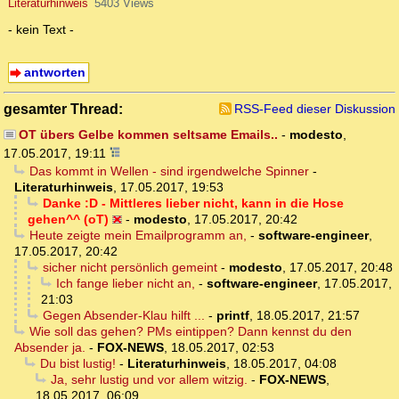
Literaturhinweis
5403 Views
- kein Text -
antworten
gesamter Thread:
RSS-Feed dieser Diskussion
OT übers Gelbe kommen seltsame Emails..
-
modesto
,
17.05.2017, 19:11
Das kommt in Wellen - sind irgendwelche Spinner
-
Literaturhinweis
,
17.05.2017, 19:53
Danke :D - Mittleres lieber nicht, kann in die Hose
gehen^^ (oT)
-
modesto
,
17.05.2017, 20:42
Heute zeigte mein Emailprogramm an,
-
software-engineer
,
17.05.2017, 20:42
sicher nicht persönlich gemeint
-
modesto
,
17.05.2017, 20:48
Ich fange lieber nicht an,
-
software-engineer
,
17.05.2017,
21:03
Gegen Absender-Klau hilft ...
-
printf
,
18.05.2017, 21:57
Wie soll das gehen? PMs eintippen? Dann kennst du den
Absender ja.
-
FOX-NEWS
,
18.05.2017, 02:53
Du bist lustig!
-
Literaturhinweis
,
18.05.2017, 04:08
Ja, sehr lustig und vor allem witzig.
-
FOX-NEWS
,
18.05.2017, 06:09