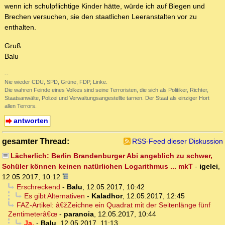
wenn ich schulpflichtige Kinder hätte, würde ich auf Biegen und
Brechen versuchen, sie den staatlichen Leeranstalten vor zu
enthalten.
Gruß
Balu
--
Nie wieder CDU, SPD, Grüne, FDP, Linke.
Die wahren Feinde eines Volkes sind seine Terroristen, die sich als Politiker, Richter,
Staatsanwälte, Polizei und Verwaltungsangestellte tarnen. Der Staat als einziger Hort
allen Terrors.
antworten
gesamter Thread:
RSS-Feed dieser Diskussion
Lächerlich: Berlin Brandenburger Abi angeblich zu schwer,
Schüler können keinen natürlichen Logarithmus ... mkT
-
igelei
,
12.05.2017, 10:12
Erschreckend
-
Balu
,
12.05.2017, 10:42
Es gibt Alternativen
-
Kaladhor
,
12.05.2017, 12:45
FAZ-Artikel: â€žZeichne ein Quadrat mit der Seitenlänge fünf
Zentimeterâ€œ
-
paranoia
,
12.05.2017, 10:44
Ja,
-
Balu
,
12.05.2017, 11:13