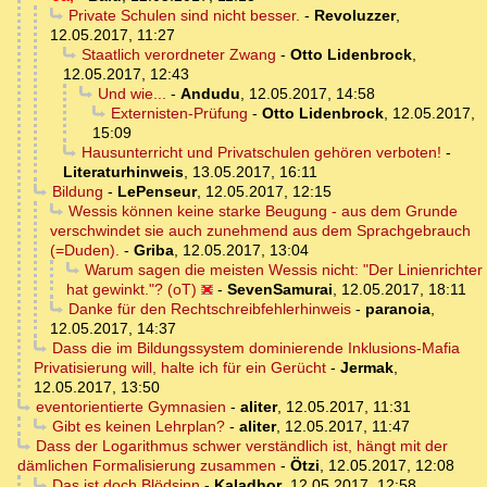
Private Schulen sind nicht besser.
-
Revoluzzer
,
12.05.2017, 11:27
Staatlich verordneter Zwang
-
Otto Lidenbrock
,
12.05.2017, 12:43
Und wie...
-
Andudu
,
12.05.2017, 14:58
Externisten-Prüfung
-
Otto Lidenbrock
,
12.05.2017,
15:09
Hausunterricht und Privatschulen gehören verboten!
-
Literaturhinweis
,
13.05.2017, 16:11
Bildung
-
LePenseur
,
12.05.2017, 12:15
Wessis können keine starke Beugung - aus dem Grunde
verschwindet sie auch zunehmend aus dem Sprachgebrauch
(=Duden).
-
Griba
,
12.05.2017, 13:04
Warum sagen die meisten Wessis nicht: "Der Linienrichter
hat gewinkt."? (oT)
-
SevenSamurai
,
12.05.2017, 18:11
Danke für den Rechtschreibfehlerhinweis
-
paranoia
,
12.05.2017, 14:37
Dass die im Bildungssystem dominierende Inklusions-Mafia
Privatisierung will, halte ich für ein Gerücht
-
Jermak
,
12.05.2017, 13:50
eventorientierte Gymnasien
-
aliter
,
12.05.2017, 11:31
Gibt es keinen Lehrplan?
-
aliter
,
12.05.2017, 11:47
Dass der Logarithmus schwer verständlich ist, hängt mit der
dämlichen Formalisierung zusammen
-
Ötzi
,
12.05.2017, 12:08
Das ist doch Blödsinn
-
Kaladhor
,
12.05.2017, 12:58