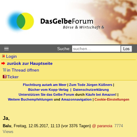
Suche:
Los
Login
zurück zur Hauptseite
in Thread öffnen
Ticker
Fluchtburg autark am Meer
|
Zum Tode Jürgen Küßners
|
Bücher vom Kopp-Verlag |
Datenschutzerklärung
Unterstützen Sie das Gelbe Forum
durch
Käufe bei Amazon
! |
Weitere Buchempfehlungen
und
Amazonnavigation
|
Cookie-Einstellungen
Ja,
Balu
,
Freitag, 12.05.2017, 11:13
(vor 3376 Tagen)
@ paranoia
7774
Views