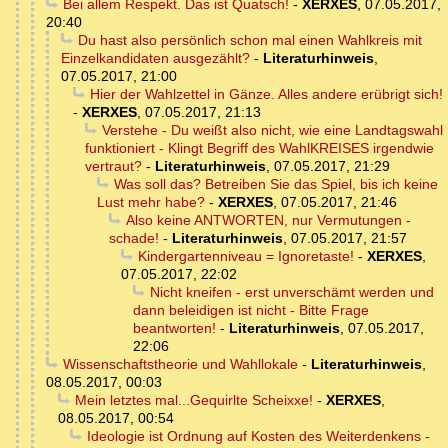
Bei allem Respekt. Das ist Quatsch!
-
XERXES
,
07.05.2017,
20:40
Du hast also persönlich schon mal einen Wahlkreis mit
Einzelkandidaten ausgezählt?
-
Literaturhinweis
,
07.05.2017, 21:00
Hier der Wahlzettel in Gänze. Alles andere erübrigt sich!
-
XERXES
,
07.05.2017, 21:13
Verstehe - Du weißt also nicht, wie eine Landtagswahl
funktioniert - Klingt Begriff des WahlKREISES irgendwie
vertraut?
-
Literaturhinweis
,
07.05.2017, 21:29
Was soll das? Betreiben Sie das Spiel, bis ich keine
Lust mehr habe?
-
XERXES
,
07.05.2017, 21:46
Also keine ANTWORTEN, nur Vermutungen -
schade!
-
Literaturhinweis
,
07.05.2017, 21:57
Kindergartenniveau = Ignoretaste!
-
XERXES
,
07.05.2017, 22:02
Nicht kneifen - erst unverschämt werden und
dann beleidigen ist nicht - Bitte Frage
beantworten!
-
Literaturhinweis
,
07.05.2017,
22:06
Wissenschaftstheorie und Wahllokale
-
Literaturhinweis
,
08.05.2017, 00:03
Mein letztes mal...Gequirlte Scheixxe!
-
XERXES
,
08.05.2017, 00:54
Ideologie ist Ordnung auf Kosten des Weiterdenkens -