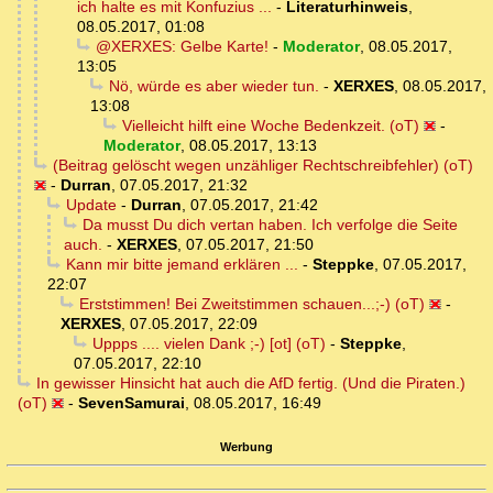
ich halte es mit Konfuzius ...
-
Literaturhinweis
,
08.05.2017, 01:08
@XERXES: Gelbe Karte!
-
Moderator
,
08.05.2017,
13:05
Nö, würde es aber wieder tun.
-
XERXES
,
08.05.2017,
13:08
Vielleicht hilft eine Woche Bedenkzeit. (oT)
-
Moderator
,
08.05.2017, 13:13
(Beitrag gelöscht wegen unzähliger Rechtschreibfehler) (oT)
-
Durran
,
07.05.2017, 21:32
Update
-
Durran
,
07.05.2017, 21:42
Da musst Du dich vertan haben. Ich verfolge die Seite
auch.
-
XERXES
,
07.05.2017, 21:50
Kann mir bitte jemand erklären ...
-
Steppke
,
07.05.2017,
22:07
Erststimmen! Bei Zweitstimmen schauen...;-) (oT)
-
XERXES
,
07.05.2017, 22:09
Uppps .... vielen Dank ;-) [ot] (oT)
-
Steppke
,
07.05.2017, 22:10
In gewisser Hinsicht hat auch die AfD fertig. (Und die Piraten.)
(oT)
-
SevenSamurai
,
08.05.2017, 16:49
Werbung