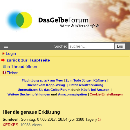
Suche:
Los
Login
zurück zur Hauptseite
in Thread öffnen
Ticker
Fluchtburg autark am Meer
|
Zum Tode Jürgen Küßners
|
Bücher vom Kopp-Verlag |
Datenschutzerklärung
Unterstützen Sie das Gelbe Forum
durch
Käufe bei Amazon
! |
Weitere Buchempfehlungen
und
Amazonnavigation
|
Cookie-Einstellungen
Hier die genaue Erklärung
Sundevil
,
Sonntag, 07.05.2017, 18:54
(vor 3380 Tagen)
@
XERXES
10938 Views