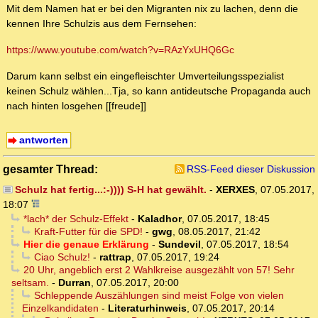
Mit dem Namen hat er bei den Migranten nix zu lachen, denn die
kennen Ihre Schulzis aus dem Fernsehen:
https://www.youtube.com/watch?v=RAzYxUHQ6Gc
Darum kann selbst ein eingefleischter Umverteilungsspezialist
keinen Schulz wählen...Tja, so kann antideutsche Propaganda auch
nach hinten losgehen [[freude]]
antworten
gesamter Thread:
RSS-Feed dieser Diskussion
Schulz hat fertig...:-)))) S-H hat gewählt.
-
XERXES
,
07.05.2017,
18:07
*lach* der Schulz-Effekt
-
Kaladhor
,
07.05.2017, 18:45
Kraft-Futter für die SPD!
-
gwg
,
08.05.2017, 21:42
Hier die genaue Erklärung
-
Sundevil
,
07.05.2017, 18:54
Ciao Schulz!
-
rattrap
,
07.05.2017, 19:24
20 Uhr, angeblich erst 2 Wahlkreise ausgezählt von 57! Sehr
seltsam.
-
Durran
,
07.05.2017, 20:00
Schleppende Auszählungen sind meist Folge von vielen
Einzelkandidaten
-
Literaturhinweis
,
07.05.2017, 20:14