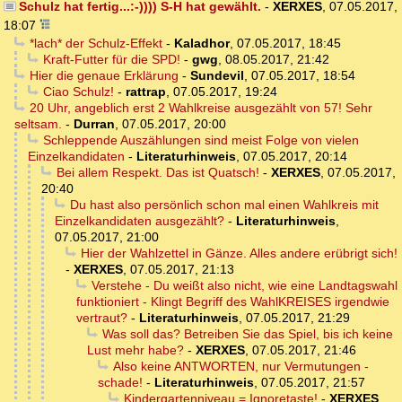
Schulz hat fertig...:-)))) S-H hat gewählt.
-
XERXES
,
07.05.2017,
18:07
*lach* der Schulz-Effekt
-
Kaladhor
,
07.05.2017, 18:45
Kraft-Futter für die SPD!
-
gwg
,
08.05.2017, 21:42
Hier die genaue Erklärung
-
Sundevil
,
07.05.2017, 18:54
Ciao Schulz!
-
rattrap
,
07.05.2017, 19:24
20 Uhr, angeblich erst 2 Wahlkreise ausgezählt von 57! Sehr
seltsam.
-
Durran
,
07.05.2017, 20:00
Schleppende Auszählungen sind meist Folge von vielen
Einzelkandidaten
-
Literaturhinweis
,
07.05.2017, 20:14
Bei allem Respekt. Das ist Quatsch!
-
XERXES
,
07.05.2017,
20:40
Du hast also persönlich schon mal einen Wahlkreis mit
Einzelkandidaten ausgezählt?
-
Literaturhinweis
,
07.05.2017, 21:00
Hier der Wahlzettel in Gänze. Alles andere erübrigt sich!
-
XERXES
,
07.05.2017, 21:13
Verstehe - Du weißt also nicht, wie eine Landtagswahl
funktioniert - Klingt Begriff des WahlKREISES irgendwie
vertraut?
-
Literaturhinweis
,
07.05.2017, 21:29
Was soll das? Betreiben Sie das Spiel, bis ich keine
Lust mehr habe?
-
XERXES
,
07.05.2017, 21:46
Also keine ANTWORTEN, nur Vermutungen -
schade!
-
Literaturhinweis
,
07.05.2017, 21:57
Kindergartenniveau = Ignoretaste!
-
XERXES
,