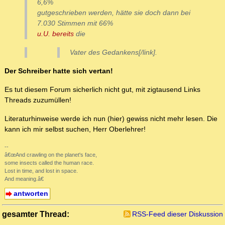
6,6%
gutgeschrieben werden, hätte sie doch dann bei
7.030 Stimmen mit 66%
u.U. bereits
die
Vater des Gedankens[/link].
Der Schreiber hatte sich vertan!
Es tut diesem Forum sicherlich nicht gut, mit zigtausend Links
Threads zuzumüllen!
Literaturhinweise werde ich nun (hier) gewiss nicht mehr lesen. Die
kann ich mir selbst suchen, Herr Oberlehrer!
--
â€œAnd crawling on the planet's face,
some insects called the human race.
Lost in time, and lost in space.
And meaning.â€
antworten
gesamter Thread:
RSS-Feed dieser Diskussion