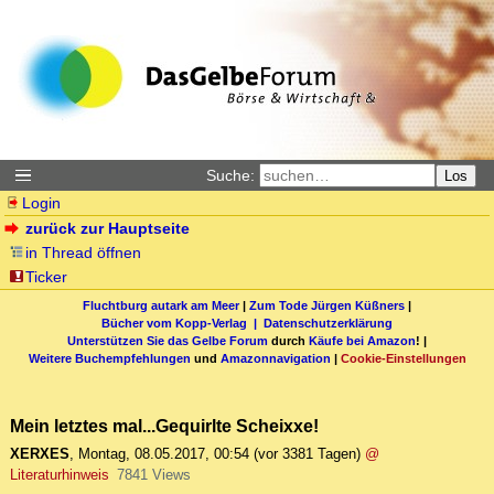
Suche:
Los
Login
zurück zur Hauptseite
in Thread öffnen
Ticker
Fluchtburg autark am Meer
|
Zum Tode Jürgen Küßners
|
Bücher vom Kopp-Verlag |
Datenschutzerklärung
Unterstützen Sie das Gelbe Forum
durch
Käufe bei Amazon
! |
Weitere Buchempfehlungen
und
Amazonnavigation
|
Cookie-Einstellungen
Mein letztes mal...Gequirlte Scheixxe!
XERXES
,
Montag, 08.05.2017, 00:54
(vor 3381 Tagen)
@
Literaturhinweis
7841 Views