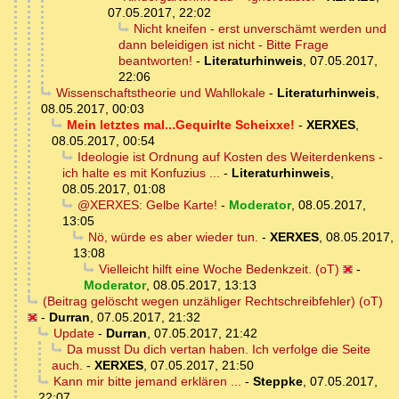
07.05.2017, 22:02
Nicht kneifen - erst unverschämt werden und
dann beleidigen ist nicht - Bitte Frage
beantworten!
-
Literaturhinweis
,
07.05.2017,
22:06
Wissenschaftstheorie und Wahllokale
-
Literaturhinweis
,
08.05.2017, 00:03
Mein letztes mal...Gequirlte Scheixxe!
-
XERXES
,
08.05.2017, 00:54
Ideologie ist Ordnung auf Kosten des Weiterdenkens -
ich halte es mit Konfuzius ...
-
Literaturhinweis
,
08.05.2017, 01:08
@XERXES: Gelbe Karte!
-
Moderator
,
08.05.2017,
13:05
Nö, würde es aber wieder tun.
-
XERXES
,
08.05.2017,
13:08
Vielleicht hilft eine Woche Bedenkzeit. (oT)
-
Moderator
,
08.05.2017, 13:13
(Beitrag gelöscht wegen unzähliger Rechtschreibfehler) (oT)
-
Durran
,
07.05.2017, 21:32
Update
-
Durran
,
07.05.2017, 21:42
Da musst Du dich vertan haben. Ich verfolge die Seite
auch.
-
XERXES
,
07.05.2017, 21:50
Kann mir bitte jemand erklären ...
-
Steppke
,
07.05.2017,
22:07