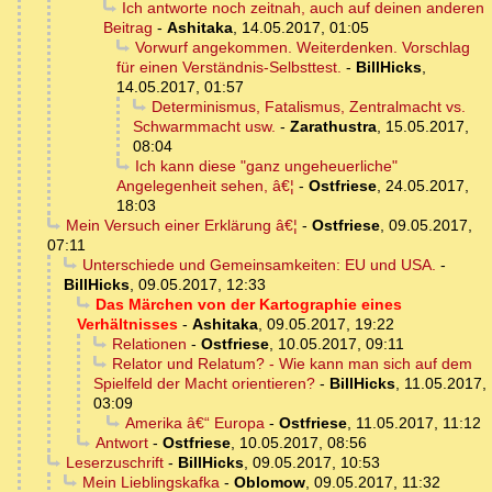
Ich antworte noch zeitnah, auch auf deinen anderen
Beitrag
-
Ashitaka
,
14.05.2017, 01:05
Vorwurf angekommen. Weiterdenken. Vorschlag
für einen Verständnis-Selbsttest.
-
BillHicks
,
14.05.2017, 01:57
Determinismus, Fatalismus, Zentralmacht vs.
Schwarmmacht usw.
-
Zarathustra
,
15.05.2017,
08:04
Ich kann diese "ganz ungeheuerliche"
Angelegenheit sehen, â€¦
-
Ostfriese
,
24.05.2017,
18:03
Mein Versuch einer Erklärung â€¦
-
Ostfriese
,
09.05.2017,
07:11
Unterschiede und Gemeinsamkeiten: EU und USA.
-
BillHicks
,
09.05.2017, 12:33
Das Märchen von der Kartographie eines
Verhältnisses
-
Ashitaka
,
09.05.2017, 19:22
Relationen
-
Ostfriese
,
10.05.2017, 09:11
Relator und Relatum? - Wie kann man sich auf dem
Spielfeld der Macht orientieren?
-
BillHicks
,
11.05.2017,
03:09
Amerika â€“ Europa
-
Ostfriese
,
11.05.2017, 11:12
Antwort
-
Ostfriese
,
10.05.2017, 08:56
Leserzuschrift
-
BillHicks
,
09.05.2017, 10:53
Mein Lieblingskafka
-
Oblomow
,
09.05.2017, 11:32