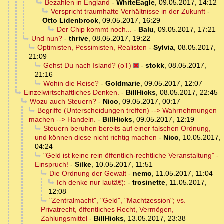
Bezahlen in England
-
WhiteEagle
,
09.05.2017, 14:12
Verspricht traumhafte Verhältnisse in der Zukunft
-
Otto Lidenbrock
,
09.05.2017, 16:29
Der Chip kommt noch...
-
Balu
,
09.05.2017, 17:21
Und nun?
-
thrive
,
08.05.2017, 19:22
Optimisten, Pessimisten, Realisten
-
Sylvia
,
08.05.2017,
21:09
Gehst Du nach Island? (oT)
-
stokk
,
08.05.2017,
21:16
Wohin die Reise?
-
Goldmarie
,
09.05.2017, 12:07
Einzelwirtschaftliches Denken.
-
BillHicks
,
08.05.2017, 22:45
Wozu auch Steuern?
-
Nico
,
09.05.2017, 00:17
Begriffe (Unterscheidungen treffen) --> Wahrnehmungen
machen --> Handeln.
-
BillHicks
,
09.05.2017, 12:19
Steuern beruhen bereits auf einer falschen Ordnung,
und können diese nicht richtig machen
-
Nico
,
10.05.2017,
04:24
"Geld ist keine rein öffentlich-rechtliche Veranstaltung" -
Einspruch!
-
Silke
,
10.05.2017, 11:51
Die Ordnung der Gewalt
-
nemo
,
11.05.2017, 11:04
Ich denke nur lautâ€¦:
-
trosinette
,
11.05.2017,
12:08
"Zentralmacht", "Geld", "Machtzession"; vs.
Privatrecht, öffentliches Recht, Vermögen,
Zahlungsmittel
-
BillHicks
,
13.05.2017, 23:38