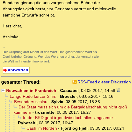
Bundesregierung die uns vorgeschobene Bühne der
Ahnungslosigkeit berät, vor Gerichten vertritt und mittlerweile
sämtliche Entwürfe schreibt.
Herzlichst,
Ashitaka
--
Der Ursprung aller Macht ist das Wort. Das gesprochene Wort als
Quell jeglicher Ordnung. Wer das Wort neu ordnet, der versteht wie
die Welt im Innersten funktioniert.
antworten
gesamter Thread:
RSS-Feed dieser Diskussion
Neuwahlen in Frankreich
-
Cascabel
,
08.05.2017, 14:58
Lange Rede kurzer Sinn:
-
Broesler
,
08.05.2017, 15:16
Besonders schlau
-
Sylvia
,
08.05.2017, 15:36
Der Staat muss sich um die Bargeldabschafung nicht groß
kümmern
-
trosinette
,
08.05.2017, 16:27
In der BRD geht irgendwie doch alles langsamer
-
Rybezahl
,
08.05.2017, 16:47
Cash im Norden
-
Fjord og Fjell
,
09.05.2017, 00:24