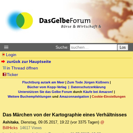
Suche:
Los
Login
zurück zur Hauptseite
in Thread öffnen
Ticker
Fluchtburg autark am Meer
|
Zum Tode Jürgen Küßners
|
Bücher vom Kopp-Verlag |
Datenschutzerklärung
Unterstützen Sie das Gelbe Forum
durch
Käufe bei Amazon
! |
Weitere Buchempfehlungen
und
Amazonnavigation
|
Cookie-Einstellungen
Das Märchen von der Kartographie eines Verhältnisses
Ashitaka
,
Dienstag, 09.05.2017, 19:22
(vor 3375 Tagen)
@
BillHicks
14617 Views