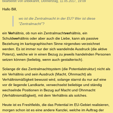
bearbeitet von unbekannt, Donnerstag, 11.05.2017, 19:09
Hallo Bill,
wo ist
die Zentralmacht
in der EU? Wer ist diese
"Zentralmacht"?
ein
Ver
hältnis, ob nun ein Zentralmacht
ver
hältnis, ein
Schuld
ver
hältnis oder aber auch die Liebe, kann als passive
Beziehung im kartographischen Sinne nirgendwo verzeichnet
werden. Es ist immer nur der sich wandelnde Ausdruck (die aktive
Potenz), welche wir in einen Bezug zu jeweils handelnden Personen
setzen können (beliebig, wenn auch gestalterisch).
Solange dir das Zentralmachtsystem (die Potentialstruktur) nicht als
ein Verhältnis und sein Ausdruck (Macht, Ohnmacht) als
Verhältnismäßigkeit bewusst wird, solange starrst du nur auf eine
vor dir liegende Landkarte, verwechselst beliebige und ständig
wechselnde Positionen in Bezug auf Macht und Ohnmacht
(Verhältnismäßigkeit), mit dem Verhältnis als solches.
Heute ist es Freshfields, die das Potential im EU-Gebiet realisieren,
morgen schon ist es eine andere Kanzlei, welche im Auftrag der