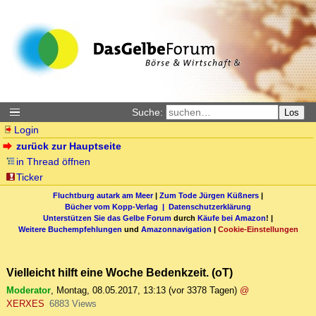
Suche:
Los
Login
zurück zur Hauptseite
in Thread öffnen
Ticker
Fluchtburg autark am Meer
|
Zum Tode Jürgen Küßners
|
Bücher vom Kopp-Verlag |
Datenschutzerklärung
Unterstützen Sie das Gelbe Forum
durch
Käufe bei Amazon
! |
Weitere Buchempfehlungen
und
Amazonnavigation
|
Cookie-Einstellungen
Vielleicht hilft eine Woche Bedenkzeit. (oT)
Moderator
,
Montag, 08.05.2017, 13:13
(vor 3378 Tagen)
@
XERXES
6883 Views