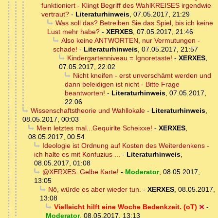
funktioniert - Klingt Begriff des WahlKREISES irgendwie
vertraut?
-
Literaturhinweis
,
07.05.2017, 21:29
Was soll das? Betreiben Sie das Spiel, bis ich keine
Lust mehr habe?
-
XERXES
,
07.05.2017, 21:46
Also keine ANTWORTEN, nur Vermutungen -
schade!
-
Literaturhinweis
,
07.05.2017, 21:57
Kindergartenniveau = Ignoretaste!
-
XERXES
,
07.05.2017, 22:02
Nicht kneifen - erst unverschämt werden und
dann beleidigen ist nicht - Bitte Frage
beantworten!
-
Literaturhinweis
,
07.05.2017,
22:06
Wissenschaftstheorie und Wahllokale
-
Literaturhinweis
,
08.05.2017, 00:03
Mein letztes mal...Gequirlte Scheixxe!
-
XERXES
,
08.05.2017, 00:54
Ideologie ist Ordnung auf Kosten des Weiterdenkens -
ich halte es mit Konfuzius ...
-
Literaturhinweis
,
08.05.2017, 01:08
@XERXES: Gelbe Karte!
-
Moderator
,
08.05.2017,
13:05
Nö, würde es aber wieder tun.
-
XERXES
,
08.05.2017,
13:08
Vielleicht hilft eine Woche Bedenkzeit. (oT)
-
Moderator
,
08.05.2017, 13:13