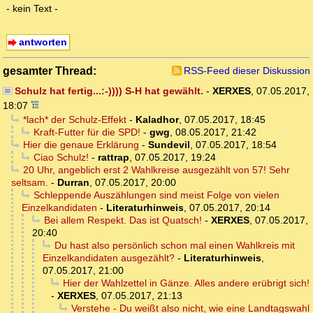
- kein Text -
antworten
gesamter Thread:
RSS-Feed dieser Diskussion
Schulz hat fertig...:-)))) S-H hat gewählt.
-
XERXES
,
07.05.2017,
18:07
*lach* der Schulz-Effekt
-
Kaladhor
,
07.05.2017, 18:45
Kraft-Futter für die SPD!
-
gwg
,
08.05.2017, 21:42
Hier die genaue Erklärung
-
Sundevil
,
07.05.2017, 18:54
Ciao Schulz!
-
rattrap
,
07.05.2017, 19:24
20 Uhr, angeblich erst 2 Wahlkreise ausgezählt von 57! Sehr
seltsam.
-
Durran
,
07.05.2017, 20:00
Schleppende Auszählungen sind meist Folge von vielen
Einzelkandidaten
-
Literaturhinweis
,
07.05.2017, 20:14
Bei allem Respekt. Das ist Quatsch!
-
XERXES
,
07.05.2017,
20:40
Du hast also persönlich schon mal einen Wahlkreis mit
Einzelkandidaten ausgezählt?
-
Literaturhinweis
,
07.05.2017, 21:00
Hier der Wahlzettel in Gänze. Alles andere erübrigt sich!
-
XERXES
,
07.05.2017, 21:13
Verstehe - Du weißt also nicht, wie eine Landtagswahl