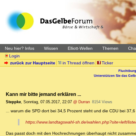
Neu hier? Infos
Wissen
Elliott-Wellen
Themen
Char
Login
zurück zur Hauptseite
in Thread öffnen
Ticker
Fluchtburg
Unterstützen Sie das Gel
Kann mir bitte jemand erklären ...
Steppke
,
Sonntag, 07.05.2017, 22:07
@ Durran
8154 Views
... warum die SPD dort bei 34,5 Prozent steht und die CDU bei 37,6
https://www.landtagswahl-sh.de/wahlen.php?site=left/lis
Das passt doch mit den Hochrechnungen überhaupt nicht zusamme