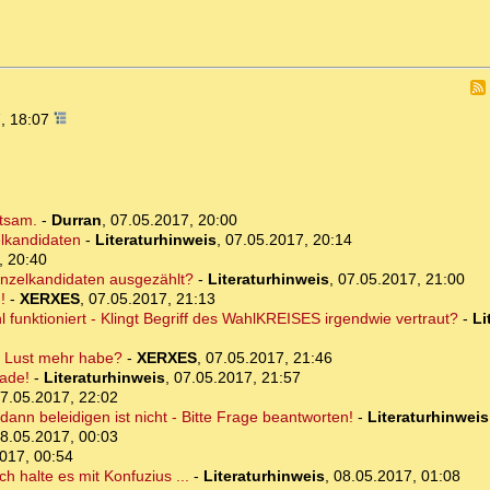
, 18:07
ltsam.
-
Durran
,
07.05.2017, 20:00
lkandidaten
-
Literaturhinweis
,
07.05.2017, 20:14
, 20:40
inzelkandidaten ausgezählt?
-
Literaturhinweis
,
07.05.2017, 21:00
!
-
XERXES
,
07.05.2017, 21:13
l funktioniert - Klingt Begriff des WahlKREISES irgendwie vertraut?
-
Li
ne Lust mehr habe?
-
XERXES
,
07.05.2017, 21:46
ade!
-
Literaturhinweis
,
07.05.2017, 21:57
7.05.2017, 22:02
ann beleidigen ist nicht - Bitte Frage beantworten!
-
Literaturhinweis
8.05.2017, 00:03
017, 00:54
h halte es mit Konfuzius ...
-
Literaturhinweis
,
08.05.2017, 01:08