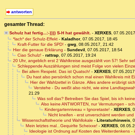
antworten
gesamter Thread:
Schulz hat fertig...:-)))) S-H hat gewählt.
-
XERXES
,
07.05.2017
*lach* der Schulz-Effekt
-
Kaladhor
,
07.05.2017, 18:45
Kraft-Futter für die SPD!
-
gwg
,
08.05.2017, 21:42
Hier die genaue Erklärung
-
Sundevil
,
07.05.2017, 18:54
Ciao Schulz!
-
rattrap
,
07.05.2017, 19:24
20 Uhr, angeblich erst 2 Wahlkreise ausgezählt von 57! Sehr se
Schleppende Auszählungen sind meist Folge von vielen Einze
Bei allem Respekt. Das ist Quatsch!
-
XERXES
,
07.05.2017
Du hast also persönlich schon mal einen Wahlkreis mit E
Hier der Wahlzettel in Gänze. Alles andere erübrigt sich
Verstehe - Du weißt also nicht, wie eine Landtagswah
21:29
Was soll das? Betreiben Sie das Spiel, bis ich kei
Also keine ANTWORTEN, nur Vermutungen - sch
Kindergartenniveau = Ignoretaste!
-
XERXES
,
0
Nicht kneifen - erst unverschämt werden und d
Wissenschaftstheorie und Wahllokale
-
Literaturhinweis
,
0
Mein letztes mal...Gequirlte Scheixxe!
-
XERXES
,
08.05.2
Ideologie ist Ordnung auf Kosten des Weiterdenkens - ic