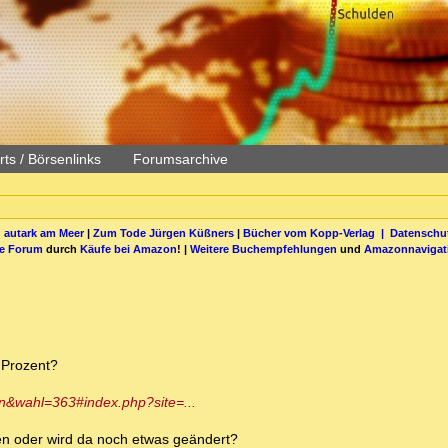
ts / Börsenlinks
Forumsarchive
 autark am Meer
|
Zum Tode Jürgen Küßners
|
Bücher vom Kopp-Verlag |
Datenschut
be Forum
durch
Käufe bei Amazon
! |
Weitere Buchempfehlungen
und
Amazonnavigat
 Prozent?
ten&wahl=363#index.php?site=...
n oder wird da noch etwas geändert?