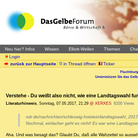
Neu hier? Infos
Wissen
Elliott-Wellen
Themen
Char
Login
zurück zur Hauptseite
in Thread öffnen
Ticker
Fluchtburg
Unterstützen Sie das Gel
Verstehe - Du weißt also nicht, wie eine Landtagswahl fu
Literaturhinweis
,
Sonntag, 07.05.2017, 21:29
@ XERXES
8200 Views
ndr.de/nachrichten/schleswig-holstein/landtagswahl_201
Nochmal, einfacher geht es nicht! Es war eine Landtagswa
Aha. Und was besagt das? Glaubt Du, daß alle Wahzettel so ausse