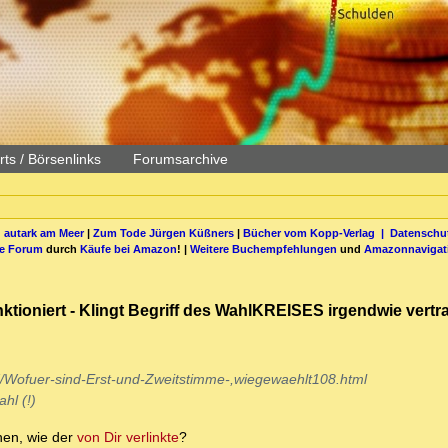
ts / Börsenlinks
Forumsarchive
 autark am Meer
|
Zum Tode Jürgen Küßners
|
Bücher vom Kopp-Verlag |
Datenschut
be Forum
durch
Käufe bei Amazon
! |
Weitere Buchempfehlungen
und
Amazonnavigat
nktioniert - Klingt Begriff des WahlKREISES irgendwie vertr
7/Wofuer-sind-Erst-und-Zweitstimme-,wiegewaehlt108.html
hl (!)
hen, wie der
von Dir verlinkte
?