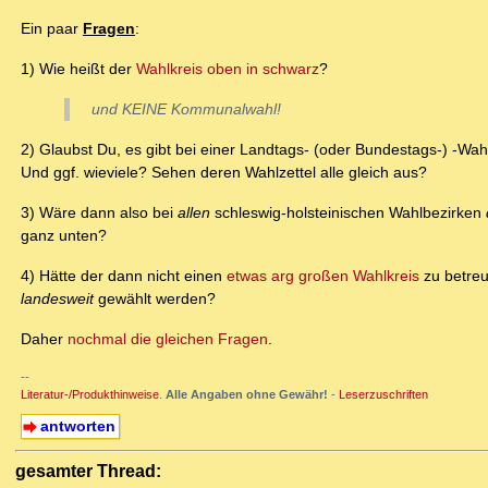
Ein paar
Fragen
:
1) Wie heißt der
Wahlkreis oben in schwarz
?
und KEINE Kommunalwahl!
2) Glaubst Du, es gibt bei einer Landtags- (oder Bundestags-) -Wa
Und ggf. wieviele? Sehen deren Wahlzettel alle gleich aus?
3) Wäre dann also bei
allen
schleswig-holsteinischen Wahlbezirken
ganz unten?
4) Hätte der dann nicht einen
etwas arg großen Wahlkreis
zu betre
landesweit
gewählt werden?
Daher
nochmal die gleichen Fragen
.
--
Literatur-/Produkthinweise
.
Alle Angaben ohne Gewähr!
-
Leserzuschriften
antworten
gesamter Thread: