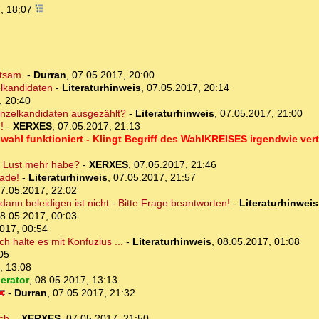
, 18:07
ltsam.
-
Durran
,
07.05.2017, 20:00
lkandidaten
-
Literaturhinweis
,
07.05.2017, 20:14
, 20:40
inzelkandidaten ausgezählt?
-
Literaturhinweis
,
07.05.2017, 21:00
!
-
XERXES
,
07.05.2017, 21:13
swahl funktioniert - Klingt Begriff des WahlKREISES irgendwie ver
ne Lust mehr habe?
-
XERXES
,
07.05.2017, 21:46
ade!
-
Literaturhinweis
,
07.05.2017, 21:57
7.05.2017, 22:02
ann beleidigen ist nicht - Bitte Frage beantworten!
-
Literaturhinweis
8.05.2017, 00:03
017, 00:54
h halte es mit Konfuzius ...
-
Literaturhinweis
,
08.05.2017, 01:08
05
, 13:08
erator
,
08.05.2017, 13:13
-
Durran
,
07.05.2017, 21:32
ch.
-
XERXES
,
07.05.2017, 21:50