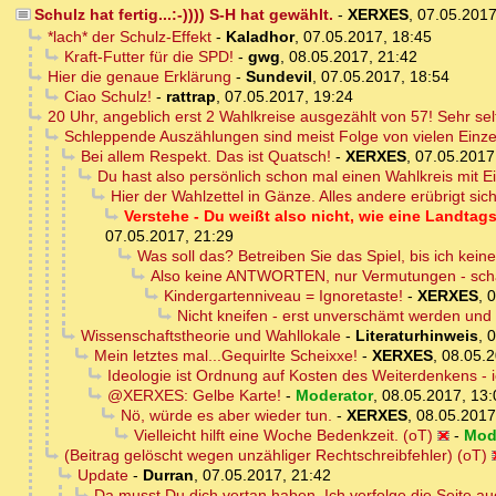
Schulz hat fertig...:-)))) S-H hat gewählt.
-
XERXES
,
07.05.2017
*lach* der Schulz-Effekt
-
Kaladhor
,
07.05.2017, 18:45
Kraft-Futter für die SPD!
-
gwg
,
08.05.2017, 21:42
Hier die genaue Erklärung
-
Sundevil
,
07.05.2017, 18:54
Ciao Schulz!
-
rattrap
,
07.05.2017, 19:24
20 Uhr, angeblich erst 2 Wahlkreise ausgezählt von 57! Sehr se
Schleppende Auszählungen sind meist Folge von vielen Einze
Bei allem Respekt. Das ist Quatsch!
-
XERXES
,
07.05.2017
Du hast also persönlich schon mal einen Wahlkreis mit E
Hier der Wahlzettel in Gänze. Alles andere erübrigt sich
Verstehe - Du weißt also nicht, wie eine Landtag
07.05.2017, 21:29
Was soll das? Betreiben Sie das Spiel, bis ich kei
Also keine ANTWORTEN, nur Vermutungen - sch
Kindergartenniveau = Ignoretaste!
-
XERXES
,
0
Nicht kneifen - erst unverschämt werden und d
Wissenschaftstheorie und Wahllokale
-
Literaturhinweis
,
0
Mein letztes mal...Gequirlte Scheixxe!
-
XERXES
,
08.05.2
Ideologie ist Ordnung auf Kosten des Weiterdenkens - ic
@XERXES: Gelbe Karte!
-
Moderator
,
08.05.2017, 13:
Nö, würde es aber wieder tun.
-
XERXES
,
08.05.2017
Vielleicht hilft eine Woche Bedenkzeit. (oT)
-
Mod
(Beitrag gelöscht wegen unzähliger Rechtschreibfehler) (oT)
Update
-
Durran
,
07.05.2017, 21:42
Da musst Du dich vertan haben. Ich verfolge die Seite au