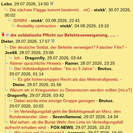
Lobo
,
29.07.2026, 14:50
Die nächste Flagge kommt bestimmt... mC
-
stokk'
,
30.07.2026,
00:02
ID/NR4
-
stokk'
,
03.08.2026, 22:41
#volatility contraction
-
stokk'
,
04.08.2026, 19:10
die soldatische Pflicht zur Befehlsverweigerung, .....
-
Dieter
,
28.07.2026, 17:57
Der deutsche Soldat, der Befehle verweigert? Falscher Film?
-
Joe68
,
28.07.2026, 23:06
Ich.
-
Dragonfly
,
29.07.2026, 03:44
Kleiner sprachliche Hinweis
-
Rainer
,
28.07.2026, 23:25
Der Vollständigkeit halber: "bis zu 3 Jahre"
-
Brutus
,
29.07.2026, 01:14
Es gibt höherrangiges Recht als das Wehrstrafgesetz.
-
Dieter
,
29.07.2026, 01:56
Warum wir in Kriegszeiten zu Deserteuren werden sollten [mLoT]
-
Dragonfly
,
29.07.2026, 03:42
Dabei würde eine einzige Gruppe genügen
-
Brutus
,
29.07.2026, 10:02
Im Verteidigungsfall geht die Befehlsgewalt an Merz, den
Bundeskanzler, über.
-
SevenSamurai
,
29.07.2026, 14:34
Mal sehen, ob die Bunte Wehr ihre Linie im Verteidigungsfall
aufrecht erhalten wird.
-
FOX-NEWS
,
29.07.2026, 10:23
Wie wär's mit Queerwehr?
-
paranoia
,
29.07.2026, 10:40