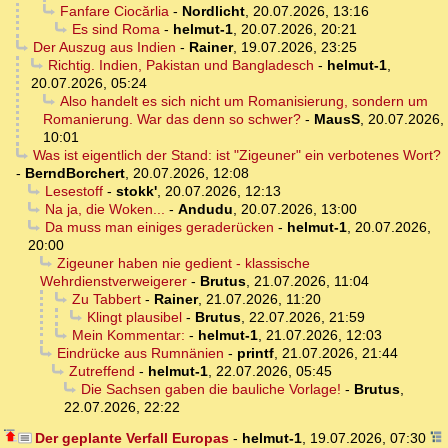
Fanfare Ciocărlia
-
Nordlicht
,
20.07.2026, 13:16
Es sind Roma
-
helmut-1
,
20.07.2026, 20:21
Der Auszug aus Indien
-
Rainer
,
19.07.2026, 23:25
Richtig. Indien, Pakistan und Bangladesch
-
helmut-1
,
20.07.2026, 05:24
Also handelt es sich nicht um Romanisierung, sondern um
Romanierung. War das denn so schwer?
-
MausS
,
20.07.2026,
10:01
Was ist eigentlich der Stand: ist "Zigeuner" ein verbotenes Wort?
-
BerndBorchert
,
20.07.2026, 12:08
Lesestoff
-
stokk'
,
20.07.2026, 12:13
Na ja, die Woken...
-
Andudu
,
20.07.2026, 13:00
Da muss man einiges geraderücken
-
helmut-1
,
20.07.2026,
20:00
Zigeuner haben nie gedient - klassische
Wehrdienstverweigerer
-
Brutus
,
21.07.2026, 11:04
Zu Tabbert
-
Rainer
,
21.07.2026, 11:20
Klingt plausibel
-
Brutus
,
22.07.2026, 21:59
Mein Kommentar:
-
helmut-1
,
21.07.2026, 12:03
Eindrücke aus Rumnänien
-
printf
,
21.07.2026, 21:44
Zutreffend
-
helmut-1
,
22.07.2026, 05:45
Die Sachsen gaben die bauliche Vorlage!
-
Brutus
,
22.07.2026, 22:22
Der geplante Verfall Europas
-
helmut-1
,
19.07.2026, 07:30