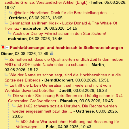
zeitliche Grenze: Verständlicher Artikel (Engl.)
-
heller
,
05.08.2026,
16:07
@heller: Herzlichen Dank für die Bereitstellung des …
-
Ostfriese
,
05.08.2026, 18:05
Demnächst an ihrem Kiosk - Lucky Donald & The Whale Of
Hormuz
-
mabraton
,
06.08.2026, 14:15
Auch der Disney-Film ist schon in den Startlöchern!
-
mabraton
,
06.08.2026, 15:46
Fachkräftemangel und hochbezahlte Stellenstreichungen
-
Dieter
,
03.08.2026, 12:49
Zu hoffen ist, dass die Qualifizierten endlich Zeit finden, neben
ARD und ZDF echte Nachrichten zu schauen.
-
Martin
,
03.08.2026, 15:12
Wie der Name es schon sagt, sind die Hochbezahlten nur die
Spitze des Eisbergs
-
BerndBorchert
,
03.08.2026, 15:51
Es trifft die Erben Generation , sehr viele sind nicht vom
Wohlstandsverlust betroffen
-
Joe68
,
03.08.2026, 16:28
Die von der Streichung Betroffenen sind häufig schon in 3./4.
Generation Großverdiener
-
Plancius
,
03.08.2026, 16:45
Ab 1462 schwere soziale Unruhen. Die Rechte werden
wieder eingesammelt bzw. die …
-
Ostfriese
,
03.08.2026,
20:05
500 Jahre Wartezeit ohne Hoffnung auf Besserung für
Volkswagen....
-
Fidel
,
04.08.2026, 10:43