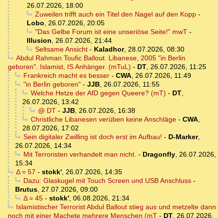
26.07.2026, 18:00
Zuweilen trifft auch ein Titel den Nagel auf den Kopp
-
Lobo
,
26.07.2026, 20:05
"Das Gelbe Forum ist eine unseriöse Seite!" mwT
-
Illusion
,
26.07.2026, 21:44
Seltsame Ansicht
-
Kaladhor
,
28.07.2026, 08:30
Abdul Rahman Toufic Ballout. Libanese, 2005 "in Berlin
geboren". Islamist, IS Anhänger. (mTuL)
-
DT
,
26.07.2026, 11:25
Frankreich macht es besser
-
CWA
,
26.07.2026, 11:49
"in Berlin geboren"
-
JJB
,
26.07.2026, 11:55
Welche Hetze der AfD gegen Queere? (mT)
-
DT
,
26.07.2026, 13:42
@ DT
-
JJB
,
26.07.2026, 16:38
Christliche Libanesen verüben keine Anschläge
-
CWA
,
28.07.2026, 17:02
Sein digitaler Zwilling ist doch erst im Aufbau!
-
D-Marker
,
26.07.2026, 14:34
Mit Terroristen verhandelt man nicht.
-
Dragonfly
,
26.07.2026,
15:34
Δ = 57
-
stokk'
,
26.07.2026, 14:35
Dazu: Glaskugel mit Touch Screen und USB Anschluss
-
Brutus
,
27.07.2026, 09:00
Δ = 45
-
stokk'
,
06.08.2026, 21:34
Islamistischer Terrorist Abdul Ballout stieg aus und metzelte dann
noch mit einer Machete mehrere Menschen (mT
-
DT
,
26.07.2026,