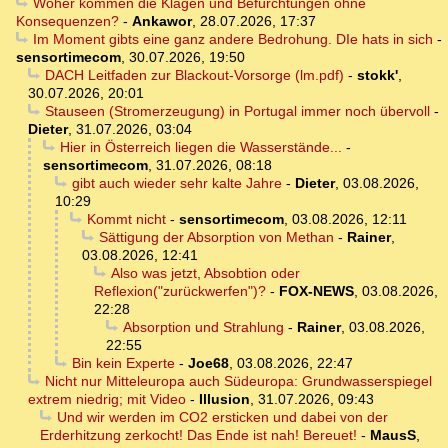
Woher kommen die Klagen und Befürchtungen ohne
Konsequenzen?
-
Ankawor
,
28.07.2026, 17:37
Im Moment gibts eine ganz andere Bedrohung. DIe hats in sich
-
sensortimecom
,
30.07.2026, 19:50
DACH Leitfaden zur Blackout-Vorsorge (lm.pdf)
-
stokk'
,
30.07.2026, 20:01
Stauseen (Stromerzeugung) in Portugal immer noch übervoll
-
Dieter
,
31.07.2026, 03:04
Hier in Österreich liegen die Wasserstände...
-
sensortimecom
,
31.07.2026, 08:18
gibt auch wieder sehr kalte Jahre
-
Dieter
,
03.08.2026,
10:29
Kommt nicht
-
sensortimecom
,
03.08.2026, 12:11
Sättigung der Absorption von Methan
-
Rainer
,
03.08.2026, 12:41
Also was jetzt, Absobtion oder
Reflexion("zurückwerfen")?
-
FOX-NEWS
,
03.08.2026,
22:28
Absorption und Strahlung
-
Rainer
,
03.08.2026,
22:55
Bin kein Experte
-
Joe68
,
03.08.2026, 22:47
Nicht nur Mitteleuropa auch Südeuropa: Grundwasserspiegel
extrem niedrig; mit Video
-
Illusion
,
31.07.2026, 09:43
Und wir werden im CO2 ersticken und dabei von der
Erderhitzung zerkocht! Das Ende ist nah! Bereuet!
-
MausS
,