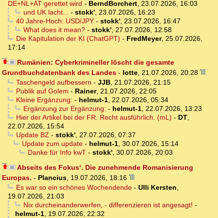
DE+NL+AT gerettet wird
-
BerndBorchert
,
23.07.2026, 16:03
und UK lacht...
-
stokk'
,
23.07.2026, 16:23
40 Jahre-Hoch: USD/JPY
-
stokk'
,
23.07.2026, 16:47
What does it mean?
-
stokk'
,
27.07.2026, 12:58
Die Kapitulation der KI (ChatGPT)
-
FredMeyer
,
25.07.2026,
17:14
Rumänien: Cyberkrimineller löscht die gesamte
Grundbuchdatenbank des Landes
-
lotte
,
21.07.2026, 20:28
Taschengeld aufbessern
-
JJB
,
21.07.2026, 21:15
Publik auf Golem
-
Rainer
,
21.07.2026, 22:05
Kleine Ergänzung:
-
helmut-1
,
22.07.2026, 05:34
Ergänzung zur Ergänzung:
-
helmut-1
,
22.07.2026, 13:23
Hier der Artikel bei der FR. Recht ausführlich. (mL)
-
DT
,
22.07.2026, 15:54
Update BZ
-
stokk'
,
27.07.2026, 07:37
Update zum update
-
helmut-1
,
30.07.2026, 15:14
Danke für Info kwT
-
stokk'
,
30.07.2026, 20:03
Abseits des Fokus‘. Die zunehmende Romanisierung
Europas.
-
Plancius
,
19.07.2026, 18:16
Es war so ein schönes Wochendende
-
Ulli Kersten
,
19.07.2026, 21:03
Nix durcheinanderwerfen, - differenzieren ist angesagt!
-
helmut-1
,
19.07.2026, 22:32