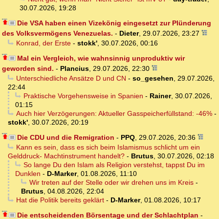
30.07.2026, 19:28
Die VSA haben einen Vizekönig eingesetzt zur Plünderung
des Volksvermögens Venezuelas.
-
Dieter
,
29.07.2026, 23:27
Konrad, der Erste
-
stokk'
,
30.07.2026, 00:16
Mal ein Vergleich, wie wahnsinnig unproduktiv wir
geworden sind.
-
Plancius
,
29.07.2026, 22:30
Unterschiedliche Ansätze D und CN
-
so_gesehen
,
29.07.2026,
22:44
Praktische Vorgehensweise in Spanien
-
Rainer
,
30.07.2026,
01:15
Auch hier Verzögerungen: Aktueller Gasspeicherfüllstand: -46%
-
stokk'
,
30.07.2026, 20:19
Die CDU und die Remigration
-
PPQ
,
29.07.2026, 20:36
Kann es sein, dass es sich beim Islamismus schlicht um ein
Gelddruck- Machtinstrument handelt?
-
Brutus
,
30.07.2026, 02:18
So lange Du den Islam als Religion verstehst, tappst Du im
Dunklen
-
D-Marker
,
01.08.2026, 11:10
Wir treten auf der Stelle oder wir drehen uns im Kreis
-
Brutus
,
04.08.2026, 22:04
Hat die Politik bereits geklärt
-
D-Marker
,
01.08.2026, 10:17
Die entscheidenden Börsentage und der Schlachtplan
-