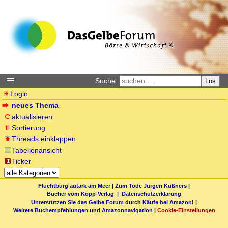
Suche:
Los
Login
neues Thema
aktualisieren
Sortierung
Threads einklappen
Tabellenansicht
Ticker
Fluchtburg autark am Meer
|
Zum Tode Jürgen Küßners
|
Bücher vom Kopp-Verlag |
Datenschutzerklärung
Unterstützen Sie das Gelbe Forum
durch
Käufe bei Amazon
! |
Weitere Buchempfehlungen
und
Amazonnavigation
|
Cookie-Einstellungen