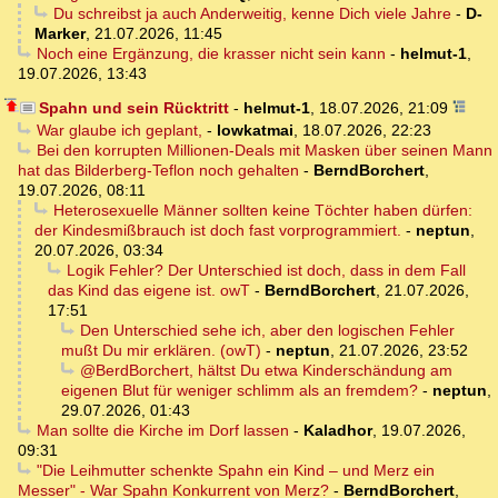
Du schreibst ja auch Anderweitig, kenne Dich viele Jahre
-
D-
Marker
,
21.07.2026, 11:45
Noch eine Ergänzung, die krasser nicht sein kann
-
helmut-1
,
19.07.2026, 13:43
Spahn und sein Rücktritt
-
helmut-1
,
18.07.2026, 21:09
War glaube ich geplant,
-
lowkatmai
,
18.07.2026, 22:23
Bei den korrupten Millionen-Deals mit Masken über seinen Mann
hat das Bilderberg-Teflon noch gehalten
-
BerndBorchert
,
19.07.2026, 08:11
Heterosexuelle Männer sollten keine Töchter haben dürfen:
der Kindesmißbrauch ist doch fast vorprogrammiert.
-
neptun
,
20.07.2026, 03:34
Logik Fehler? Der Unterschied ist doch, dass in dem Fall
das Kind das eigene ist. owT
-
BerndBorchert
,
21.07.2026,
17:51
Den Unterschied sehe ich, aber den logischen Fehler
mußt Du mir erklären. (owT)
-
neptun
,
21.07.2026, 23:52
@BerdBorchert, hältst Du etwa Kinderschändung am
eigenen Blut für weniger schlimm als an fremdem?
-
neptun
,
29.07.2026, 01:43
Man sollte die Kirche im Dorf lassen
-
Kaladhor
,
19.07.2026,
09:31
"Die Leihmutter schenkte Spahn ein Kind – und Merz ein
Messer" - War Spahn Konkurrent von Merz?
-
BerndBorchert
,