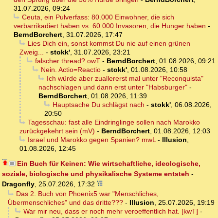
31.07.2026, 09:24
Ceuta, ein Pulverfass: 80.000 Einwohner, die sich
verbarrikadiert haben vs. 60.000 Invasoren, die Hunger haben
-
BerndBorchert
,
31.07.2026, 17:47
Lies Dich ein, sonst kommst Du nie auf einen grünen
Zweig...
-
stokk'
,
31.07.2026, 23:21
falscher thread? owT
-
BerndBorchert
,
01.08.2026, 09:21
Nein. Actio=Reactio
-
stokk'
,
01.08.2026, 10:58
Ich würde aber zuallererst mal unter "Reconquista"
nachschlagen und dann erst unter "Habsburger"
-
BerndBorchert
,
01.08.2026, 11:39
Hauptsache Du schlägst nach
-
stokk'
,
06.08.2026,
20:50
Tagesschau: fast alle Eindringlinge sollen nach Marokko
zurückgekehrt sein (mV)
-
BerndBorchert
,
01.08.2026, 12:03
Israel und Marokko gegen Spanien? mwL
-
Illusion
,
01.08.2026, 12:45
Ein Buch für Keinen: Wie wirtschaftliche, ideologische,
soziale, biologische und physikalische Systeme entsteh
-
Dragonfly
,
25.07.2026, 17:32
Das 2. Buch von Phoenix5 war "Menschliches,
Übermenschliches" und das dritte???
-
Illusion
,
25.07.2026, 19:19
War mir neu, dass er noch mehr veroeffentlich hat. [kwT]
-