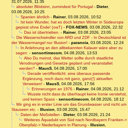
31.07.2026, 11:35
absoluter Blödsinn, zumindest für Portugal
-
Dieter
,
03.08.2026, 10:25
Spanien ähnlich
-
Rainer
,
03.08.2026, 10:52
Ist kein Wunder, hat es doch letzten Winter in Südeuropa
gepisst ohne Ende! (owT)
-
FOX-NEWS
,
03.08.2026, 22:32
Das ist übertrieben.
-
Rainer
,
03.08.2026, 23:05
Die Wasserschwindler von ARD und ZDF - In Deutschland ist
der Wassermangel nur Illusion!
-
paranoia
,
03.08.2026, 12:24
In Anlehnung an den altbekannten Kalauer wäre aber zu
sagen:
-
sensortimecom
,
04.08.2026, 13:53
Also Du meinst, das Wetter sollte durch staatliche
Verodnungen und Gesetze geplant und veranstaltet
werden?
-
MausS
,
04.08.2026, 17:00
Gerade veröffentlicht: eine überaus passende
Ergänzung, noch dazu mit ganz, ganz(!) aktuellen
Verweisen!
-
MausS
,
04.08.2026, 17:56
Erinnerungen an 1976
-
Rainer
,
04.08.2026, 21:12
Wusste nicht dass du überhaupt keine Ironie verstehst,
und keinen Spass
-
sensortimecom
,
04.08.2026, 18:12
Mir ging es in erster Linie um das Grundwasser und nicht um
Stauseen etc.
-
Illusion
,
03.08.2026, 15:47
Daten der Meßstellen
-
Dieter
,
03.08.2026, 21:24
Weiteres Äquadukt von Süd nach Nordbayern Franken->
Oberpfalz-> Niederbayern in Planung
-
Illusion
,