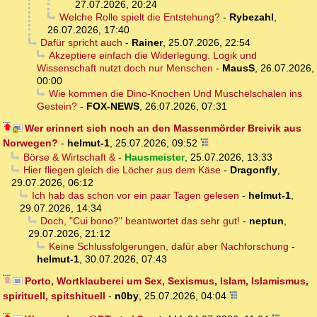
27.07.2026, 20:24
Welche Rolle spielt die Entstehung?
-
Rybezahl
,
26.07.2026, 17:40
Dafür spricht auch
-
Rainer
,
25.07.2026, 22:54
Akzeptiere einfach die Widerlegung. Logik und
Wissenschaft nutzt doch nur Menschen
-
MausS
,
26.07.2026,
00:00
Wie kommen die Dino-Knochen Und Muschelschalen ins
Gestein?
-
FOX-NEWS
,
26.07.2026, 07:31
Wer erinnert sich noch an den Massenmörder Breivik aus
Norwegen?
-
helmut-1
,
25.07.2026, 09:52
Börse & Wirtschaft &
-
Hausmeister
,
25.07.2026, 13:33
Hier fliegen gleich die Löcher aus dem Käse
-
Dragonfly
,
29.07.2026, 06:12
Ich hab das schon vor ein paar Tagen gelesen
-
helmut-1
,
29.07.2026, 14:34
Doch, "Cui bono?" beantwortet das sehr gut!
-
neptun
,
29.07.2026, 21:12
Keine Schlussfolgerungen, dafür aber Nachforschung
-
helmut-1
,
30.07.2026, 07:43
Porto, Wortklauberei um Sex, Sexismus, Islam, Islamismus,
spirituell, spitshituell
-
n0by
,
25.07.2026, 04:04