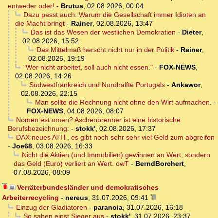
entweder oder!
-
Brutus
,
02.08.2026, 00:04
Dazu passt auch: Warum die Gesellschaft immer Idioten an
die Macht bringt
-
Rainer
,
02.08.2026, 13:47
Das ist das Wesen der westlichen Demokratien
-
Dieter
,
02.08.2026, 15:52
Das Mittelmaß herscht nicht nur in der Politik
-
Rainer
,
02.08.2026, 19:19
"Wer nicht arbeitet, soll auch nicht essen."
-
FOX-NEWS
,
02.08.2026, 14:26
Südwestfrankreich und Nordhälfte Portugals
-
Ankawor
,
02.08.2026, 22:15
Man sollte die Rechnung nicht ohne den Wirt aufmachen.
-
FOX-NEWS
,
04.08.2026, 08:07
Nomen est omen? Aschenbrenner ist eine historische
Berufsbezeichnung:
-
stokk'
,
02.08.2026, 17:37
DAX neues ATH , es gibt noch sehr sehr viel Geld zum abgreifen
-
Joe68
,
03.08.2026, 16:33
Nicht die Aktien (und Immobilien) gewinnen an Wert, sondern
das Geld (Euro) verliert an Wert. owT
-
BerndBorchert
,
07.08.2026, 08:09
Verräterbundesländer und demokratisches
Arbeiterrecycling
-
nereus
,
31.07.2026, 09:41
Einzug der Gladiatoren
-
paranoia
,
31.07.2026, 16:18
So sahen einst Sieger aus
-
stokk'
,
31.07.2026, 23:37