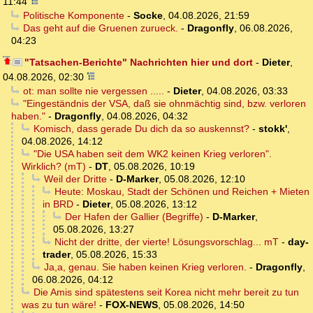
11:44
Politische Komponente
-
Socke
,
04.08.2026, 21:59
Das geht auf die Gruenen zurueck.
-
Dragonfly
,
06.08.2026,
04:23
"Tatsachen-Berichte" Nachrichten hier und dort
-
Dieter
,
04.08.2026, 02:30
ot: man sollte nie vergessen .....
-
Dieter
,
04.08.2026, 03:33
"Eingeständnis der VSA, daß sie ohnmächtig sind, bzw. verloren
haben."
-
Dragonfly
,
04.08.2026, 04:32
Komisch, dass gerade Du dich da so auskennst?
-
stokk'
,
04.08.2026, 14:12
"Die USA haben seit dem WK2 keinen Krieg verloren".
Wirklich? (mT)
-
DT
,
05.08.2026, 10:19
Weil der Dritte
-
D-Marker
,
05.08.2026, 12:10
Heute: Moskau, Stadt der Schönen und Reichen + Mieten
in BRD
-
Dieter
,
05.08.2026, 13:12
Der Hafen der Gallier (Begriffe)
-
D-Marker
,
05.08.2026, 13:27
Nicht der dritte, der vierte! Lösungsvorschlag... mT
-
day-
trader
,
05.08.2026, 15:33
Ja,a, genau. Sie haben keinen Krieg verloren.
-
Dragonfly
,
06.08.2026, 04:12
Die Amis sind spätestens seit Korea nicht mehr bereit zu tun
was zu tun wäre!
-
FOX-NEWS
,
05.08.2026, 14:50