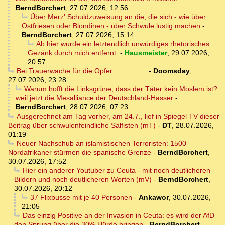
BerndBorchert
,
27.07.2026, 12:56
Über Merz' Schuldzuweisung an die, die sich - wie über
Ostfriesen oder Blondinen - über Schwule lustig machen
-
BerndBorchert
,
27.07.2026, 15:14
Ab hier wurde ein letztendlich unwürdiges rhetorisches
Gezänk durch mich entfernt.
-
Hausmeister
,
29.07.2026,
20:57
Bei Trauerwache für die Opfer ................
-
Doomsday
,
27.07.2026, 23:28
Warum hofft die Linksgrüne, dass der Täter kein Moslem ist?
weil jetzt die Mesalliance der Deutschland-Hasser
-
BerndBorchert
,
28.07.2026, 07:23
Ausgerechnet am Tag vorher, am 24.7., lief in Spiegel TV dieser
Beitrag über schwulenfeindliche Salfisten (mT)
-
DT
,
28.07.2026,
01:19
Neuer Nachschub an islamistischen Terroristen: 1500
Nordafrikaner stürmen die spanische Grenze
-
BerndBorchert
,
30.07.2026, 17:52
Hier ein anderer Youtuber zu Ceuta - mit noch deutlicheren
Bildern und noch deutlicheren Worten (mV)
-
BerndBorchert
,
30.07.2026, 20:12
37 Flixbusse mit je 40 Personen
-
Ankawor
,
30.07.2026,
21:05
Das einzig Positive an der Invasion in Ceuta: es wird der AfD
den Sprung über die 30% Hürde bringen
-
BerndBorchert
,