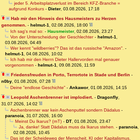
jeder 5. Arbeitsplatzverlust im Bereich KFZ-Branche =
aufgrund Konkurs
-
Dieter
,
03.08.2026, 17:18
Hab mir den Hinweis des Hausmeisters zu Herzen
genommen.
-
helmut-1
,
02.08.2026, 18:00
Ich sag's mal so:
-
Hausmeister
,
02.08.2026, 23:27
Von der Unterscheidung der Geschlechter
-
helmut-1
,
03.08.2026, 04:49
Wer kennt "wildberries"? Das ist das russische "Amazon".
-
helmut-1
,
04.08.2026, 10:02
Ich hab mir den Herrn Dieter Hallervorden mal genauer
vorgenommen
-
helmut-1
,
09.08.2026, 11:59
Friedensfreuden in Porto, Terrortote in Stade und Berlin
-
n0by
,
01.08.2026, 07:28
Deine "endlose Geschichte"
-
Ankawor
,
01.08.2026, 14:15
Leopold Aschenbrenner ist implodiert.
-
Dragonfly
,
31.07.2026, 14:02
Aschenbrenner war kein Aschenputtel sondern Dädalus
-
paranoia
,
31.07.2026, 16:00
Meinst Du Ikarus? (mT)
-
DT
,
01.08.2026, 23:47
Ja, danke! Statt Dädalus muss da Ikarus stehen.
-
paranoia
,
02.08.2026, 10:45
Das ist der Scheideweg der Menscheit, KI oder Kapitalismus,