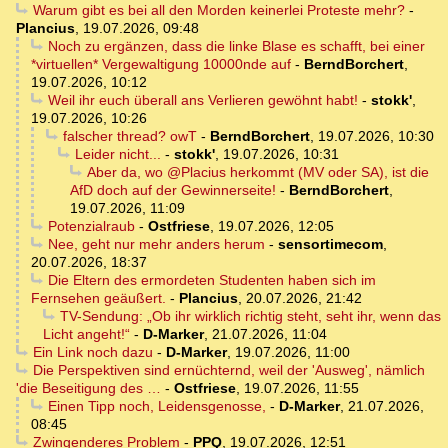
Warum gibt es bei all den Morden keinerlei Proteste mehr?
-
Plancius
,
19.07.2026, 09:48
Noch zu ergänzen, dass die linke Blase es schafft, bei einer
*virtuellen* Vergewaltigung 10000nde auf
-
BerndBorchert
,
19.07.2026, 10:12
Weil ihr euch überall ans Verlieren gewöhnt habt!
-
stokk'
,
19.07.2026, 10:26
falscher thread? owT
-
BerndBorchert
,
19.07.2026, 10:30
Leider nicht...
-
stokk'
,
19.07.2026, 10:31
Aber da, wo @Placius herkommt (MV oder SA), ist die
AfD doch auf der Gewinnerseite!
-
BerndBorchert
,
19.07.2026, 11:09
Potenzialraub
-
Ostfriese
,
19.07.2026, 12:05
Nee, geht nur mehr anders herum
-
sensortimecom
,
20.07.2026, 18:37
Die Eltern des ermordeten Studenten haben sich im
Fernsehen geäußert.
-
Plancius
,
20.07.2026, 21:42
TV-Sendung: „Ob ihr wirklich richtig steht, seht ihr, wenn das
Licht angeht!“
-
D-Marker
,
21.07.2026, 11:04
Ein Link noch dazu
-
D-Marker
,
19.07.2026, 11:00
Die Perspektiven sind ernüchternd, weil der 'Ausweg', nämlich
'die Beseitigung des …
-
Ostfriese
,
19.07.2026, 11:55
Einen Tipp noch, Leidensgenosse,
-
D-Marker
,
21.07.2026,
08:45
Zwingenderes Problem
-
PPQ
,
19.07.2026, 12:51