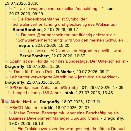
19.07.2026, 13:38
"... allein wegen seiner sexuellen Ausrichtung ..."
-
tar
,
20.07.2026, 09:29
Die Regenbogenfahne ist Symbol der
Schwulenverherrlichung und gleichzeitig des Wokismus
-
BerndBorchert
,
22.07.2026, 08:17
Du hast @tar anscheinend nur flüchtig gelesen: die
"Schwulenverherrlichung" wird von den meisten Schwulen ...
-
neptun
,
22.07.2026, 15:20
Ja, so wie die AfD von vielen Migranten gewählt wird
-
BerndBorchert
,
22.07.2026, 16:37
Spahn ist der Florida Rolf des Bundestags. Der Unterschied ist
-
Dragonfly
,
19.07.2026, 15:30
Dank für Florida Rolf
-
D-Marker
,
20.07.2026, 09:21
Leihmutter verweigerte Abtreibung – jetzt wird sie verklagt
-
Dragonfly
,
21.07.2026, 16:35
SPD in Sachsen-Anhalt auf 5%. (mL)
-
DT
,
26.07.2026, 17:08
Lange Leitung: 136 Jahre
-
stokk'
,
27.07.2026, 13:45
Aktie: Netflix
-
Dragonfly
,
18.07.2026, 17:17
AB=CD-Muster
-
stokk'
,
18.07.2026, 22:07
Meine Fresse. Besorge mir lieber eine Beschäftigung als
Business Development Manager USA und China.
-
Dragonfly
,
19.07.2026, 16:18
Ein Fraktionsvorsitzender wird gesucht, da hättest Du auch