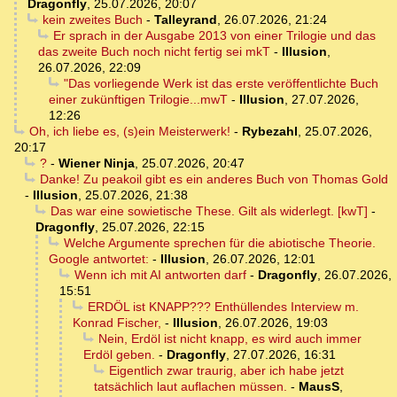
Dragonfly
,
25.07.2026, 20:07
kein zweites Buch
-
Talleyrand
,
26.07.2026, 21:24
Er sprach in der Ausgabe 2013 von einer Trilogie und das
das zweite Buch noch nicht fertig sei mkT
-
Illusion
,
26.07.2026, 22:09
"Das vorliegende Werk ist das erste veröffentlichte Buch
einer zukünftigen Trilogie...mwT
-
Illusion
,
27.07.2026,
12:26
Oh, ich liebe es, (s)ein Meisterwerk!
-
Rybezahl
,
25.07.2026,
20:17
?
-
Wiener Ninja
,
25.07.2026, 20:47
Danke! Zu peakoil gibt es ein anderes Buch von Thomas Gold
-
Illusion
,
25.07.2026, 21:38
Das war eine sowietische These. Gilt als widerlegt. [kwT]
-
Dragonfly
,
25.07.2026, 22:15
Welche Argumente sprechen für die abiotische Theorie.
Google antwortet:
-
Illusion
,
26.07.2026, 12:01
Wenn ich mit AI antworten darf
-
Dragonfly
,
26.07.2026,
15:51
ERDÖL ist KNAPP??? Enthüllendes Interview m.
Konrad Fischer,
-
Illusion
,
26.07.2026, 19:03
Nein, Erdöl ist nicht knapp, es wird auch immer
Erdöl geben.
-
Dragonfly
,
27.07.2026, 16:31
Eigentlich zwar traurig, aber ich habe jetzt
tatsächlich laut auflachen müssen.
-
MausS
,