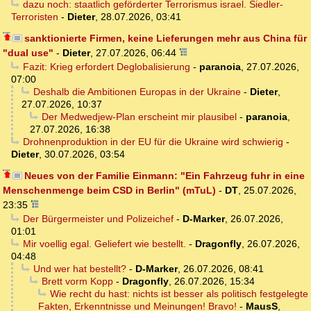
dazu noch: staatlich geförderter Terrorismus israel. Siedler-
Terroristen
-
Dieter
,
28.07.2026, 03:41
sanktionierte Firmen, keine Lieferungen mehr aus China für
"dual use"
-
Dieter
,
27.07.2026, 06:44
Fazit: Krieg erfordert Deglobalisierung
-
paranoia
,
27.07.2026,
07:00
Deshalb die Ambitionen Europas in der Ukraine
-
Dieter
,
27.07.2026, 10:37
Der Medwedjew-Plan erscheint mir plausibel
-
paranoia
,
27.07.2026, 16:38
Drohnenproduktion in der EU für die Ukraine wird schwierig
-
Dieter
,
30.07.2026, 03:54
Neues von der Familie Einmann: "Ein Fahrzeug fuhr in eine
Menschenmenge beim CSD in Berlin" (mTuL)
-
DT
,
25.07.2026,
23:35
Der Bürgermeister und Polizeichef
-
D-Marker
,
26.07.2026,
01:01
Mir voellig egal. Geliefert wie bestellt.
-
Dragonfly
,
26.07.2026,
04:48
Und wer hat bestellt?
-
D-Marker
,
26.07.2026, 08:41
Brett vorm Kopp
-
Dragonfly
,
26.07.2026, 15:34
Wie recht du hast: nichts ist besser als politisch festgelegte
Fakten, Erkenntnisse und Meinungen! Bravo!
-
MausS
,