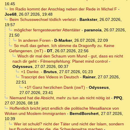
16:45
Im Radio kommt der Anschlag neben der Rede in Michel F
-
Joe68
,
26.07.2026, 19:48
Beim Schusswechsel tödlich verletzt
-
Bankster
,
26.07.2026,
19:57
möglicher ferngesteuerter Attentäter
-
paranoia
,
26.07.2026,
21:50
In anderen Foren
-
D-Marker
,
26.07.2026, 22:09
So muß das gehen. Ich stimme da Dragonfly zu. Keine
Gefangenen. (mT)
-
DT
,
26.07.2026, 22:56
Wisch dir mal den Schaum vom Mund - gut, dass es nicht
nach dir geht - Filmempfehlung: Planet mind control
-
Odysseus
,
27.07.2026, 00:37
+1 Danke.
-
Brutus
,
27.07.2026, 01:23
Trascript des Videos in Deutsch
-
Rainer
,
27.07.2026,
22:51
+1!! Ganz herzlichen Dank (owT)
-
Odysseus
,
27.07.2026, 23:41
Niemand hat die Absicht, mehr zu tun als nicht nötig ist
-
PPQ
,
27.07.2026, 08:18
Hoffentlich bricht jetzt endlich die politische Mesalliance von
Woken und Moslem-Immigranten
-
BerndBorchert
,
27.07.2026,
10:39
Wer ist schuld? nicht der Täter und nicht der Islam, sondern
laut Bundeskanzler die, die Schwulenwitze machen
-