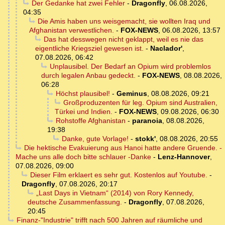
Der Gedanke hat zwei Fehler
-
Dragonfly
,
06.08.2026,
04:35
Die Amis haben uns weisgemacht, sie wollten Iraq und
Afghanistan verwestlichen.
-
FOX-NEWS
,
06.08.2026, 13:57
Das hat desswegen nicht geklappt, weil es nie das
eigentliche Kriegsziel gewesen ist.
-
Naclador'
,
07.08.2026, 06:42
Unplausibel. Der Bedarf an Opium wird problemlos
durch legalen Anbau gedeckt.
-
FOX-NEWS
,
08.08.2026,
06:28
Höchst plausibel!
-
Geminus
,
08.08.2026, 09:21
Großproduzenten für leg. Opium sind Australien,
Türkei und Indien.
-
FOX-NEWS
,
09.08.2026, 06:30
Rohstoffe Afghanistan
-
paranoia
,
08.08.2026,
19:38
Danke, gute Vorlage!
-
stokk'
,
08.08.2026, 20:55
Die hektische Evakuierung aus Hanoi hatte andere Gruende. -
Mache uns alle doch bitte schlauer -Danke
-
Lenz-Hannover
,
07.08.2026, 09:00
Dieser Film erklaert es sehr gut. Kostenlos auf Youtube.
-
Dragonfly
,
07.08.2026, 20:17
„Last Days in Vietnam“ (2014) von Rory Kennedy,
deutsche Zusammenfassung.
-
Dragonfly
,
07.08.2026,
20:45
Finanz-"Industrie" trifft nach 500 Jahren auf räumliche und