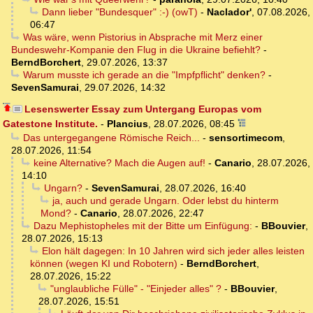
Dann lieber "Bundesquer" :-) (owT)
-
Naclador'
,
07.08.2026,
06:47
Was wäre, wenn Pistorius in Absprache mit Merz einer
Bundeswehr-Kompanie den Flug in die Ukraine befiehlt?
-
BerndBorchert
,
29.07.2026, 13:37
Warum musste ich gerade an die "Impfpflicht" denken?
-
SevenSamurai
,
29.07.2026, 14:32
Lesenswerter Essay zum Untergang Europas vom
Gatestone Institute.
-
Plancius
,
28.07.2026, 08:45
Das untergegangene Römische Reich...
-
sensortimecom
,
28.07.2026, 11:54
keine Alternative? Mach die Augen auf!
-
Canario
,
28.07.2026,
14:10
Ungarn?
-
SevenSamurai
,
28.07.2026, 16:40
ja, auch und gerade Ungarn. Oder lebst du hinterm
Mond?
-
Canario
,
28.07.2026, 22:47
Dazu Mephistopheles mit der Bitte um Einfügung:
-
BBouvier
,
28.07.2026, 15:13
Elon hält dagegen: In 10 Jahren wird sich jeder alles leisten
können (wegen KI und Robotern)
-
BerndBorchert
,
28.07.2026, 15:22
"unglaubliche Fülle" - "Einjeder alles" ?
-
BBouvier
,
28.07.2026, 15:51