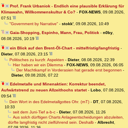
Prof. Frank Urbaniok - Endlich eine plausible Erklärung für
Klimawahn, Willkommenskultur & Co?
-
FOX-NEWS
,
09.08.2026,
07:51
"Government by Narrative"
-
stokk'
,
09.08.2026, 10:49
Gaia-Shopping, Espinho, Mann, Frau, Politick
-
n0by
,
08.08.2026, 10:19
ein Blick auf den Brent-Öl-Chart - mittelfristig/langfristig
-
Dieter
,
07.08.2026, 23:15
Politisches zu kurzfr. Aspekten
-
Dieter
,
08.08.2026, 22:39
Hier haben wir ein Dilemma
-
FOX-NEWS
,
09.08.2026, 06:05
Der Machtkampf in Vorderasien hat gerade erst begonnen
-
Dieter
,
09.08.2026, 07:22
Edelmetalle und Minenaktien: Korrektur beendet,
Aufwärtstrend zu neuen Allzeithochs startet
-
Lobo
,
07.08.2026,
09:54
Dein Wort in des Edelmetallgottes Ohr. (mT)
-
DT
,
07.08.2026,
10:33
seit dem Juni-Tief a-b-c
-
Dieter
,
07.08.2026, 11:26
Aus solch dürftigen Charts Anlageentscheidungen abzuleiten,
dürfte langfristig nicht zielführend sein. Deshalb
-
Albrecht
,
07.08.2026, 11:36