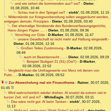
und wie sehen die kommenden aus? owT
-
Dieter
,
01.08.2026, 10:46
Schau mal in den Spiegel owT
-
stokk'
,
01.08.2026, 11:15
Widerstände zur Kriegsvorbereitung sollen weggeräumt werden,
entgegen demokr. Prinzipien
-
Dieter
,
01.08.2026, 03:40
Der ehemalige Vorsitzende des Bundesverfassungsgerichts,
Hans-Jürgen Papier .....
-
Dieter
,
01.08.2026, 09:36
Vorschlag zur Güte
-
D-Marker
,
01.08.2026, 11:47
unsere Gesellschaft ist nicht mehr auf Haftung eingestellt
-
Dieter
,
01.08.2026, 12:16
Großen Teiles Zustimmung
-
D-Marker
,
02.08.2026,
08:49
auch im Beamtenrecht .....
-
Dieter
,
02.08.2026, 09:29
Beispiel Stuttgart 21 (91) (OwT)
-
D-Marker
,
02.08.2026, 22:52
Vergleicht man die Umfragewerte von Merz mit denen von
Putin…
-
D-Marker
,
01.08.2026, 09:52
Zur Abwechslung mal ein Finanzthema
-
Rainer
,
30.07.2026,
01:45
Wird wahrscheinlich wieder drehen. AI ersetzt da extrem viel in
kurzer Zeit. mV and mT
-
WhiteEagle
,
30.07.2026, 03:11
Das wäre nicht gut: AI beim Tanken
-
stokk'
,
30.07.2026,
11:12
Nicht gut, wenn man "Nicht Sicher" ist mV oT
-
day-trader
,