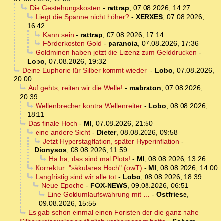
Die Gestehungskosten
-
rattrap
,
07.08.2026, 14:27
Liegt die Spanne nicht höher?
-
XERXES
,
07.08.2026,
16:42
Kann sein
-
rattrap
,
07.08.2026, 17:14
Förderkosten Gold
-
paranoia
,
07.08.2026, 17:36
Goldminen haben jetzt die Lizenz zum Gelddrucken
-
Lobo
,
07.08.2026, 19:32
Deine Euphorie für Silber kommt wieder
-
Lobo
,
07.08.2026,
20:00
Auf gehts, reiten wir die Welle!
-
mabraton
,
07.08.2026,
20:39
Wellenbrecher kontra Wellenreiter
-
Lobo
,
08.08.2026,
18:11
Das finale Hoch
-
MI
,
07.08.2026, 21:50
eine andere Sicht
-
Dieter
,
08.08.2026, 09:58
Jetzt Hyperstagflation, später Hyperinflation
-
Dionysos
,
08.08.2026, 11:59
Ha ha, das sind mal Plots!
-
MI
,
08.08.2026, 13:26
Korrektur: "säkulares Hoch" (owT)
-
MI
,
08.08.2026, 14:00
Langfristig sind wir alle tot
-
Lobo
,
08.08.2026, 18:39
Neue Epoche
-
FOX-NEWS
,
09.08.2026, 06:51
Eine Goldumlaufswährung mit …
-
Ostfriese
,
09.08.2026, 15:55
Es gab schon einmal einen Foristen der die ganz nahe