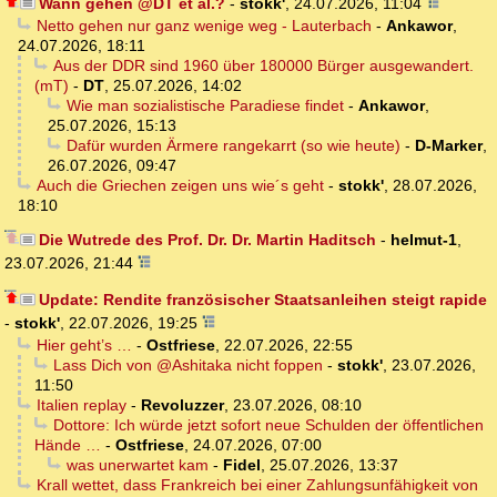
Wann gehen @DT et al.?
-
stokk'
,
24.07.2026, 11:04
Netto gehen nur ganz wenige weg - Lauterbach
-
Ankawor
,
24.07.2026, 18:11
Aus der DDR sind 1960 über 180000 Bürger ausgewandert.
(mT)
-
DT
,
25.07.2026, 14:02
Wie man sozialistische Paradiese findet
-
Ankawor
,
25.07.2026, 15:13
Dafür wurden Ärmere rangekarrt (so wie heute)
-
D-Marker
,
26.07.2026, 09:47
Auch die Griechen zeigen uns wie´s geht
-
stokk'
,
28.07.2026,
18:10
Die Wutrede des Prof. Dr. Dr. Martin Haditsch
-
helmut-1
,
23.07.2026, 21:44
Update: Rendite französischer Staatsanleihen steigt rapide
-
stokk'
,
22.07.2026, 19:25
Hier geht’s …
-
Ostfriese
,
22.07.2026, 22:55
Lass Dich von @Ashitaka nicht foppen
-
stokk'
,
23.07.2026,
11:50
Italien replay
-
Revoluzzer
,
23.07.2026, 08:10
Dottore: Ich würde jetzt sofort neue Schulden der öffentlichen
Hände …
-
Ostfriese
,
24.07.2026, 07:00
was unerwartet kam
-
Fidel
,
25.07.2026, 13:37
Krall wettet, dass Frankreich bei einer Zahlungsunfähigkeit von