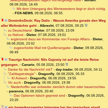
Silberpreisexplosion täglich vorhergesagt hatte
-
Soham
,
08.08.2026, 16:49
Mit dem Untergang des Wertewestens liegt er doch richtig.
-
FOX-NEWS
,
09.08.2026, 06:55
DominiksDesk: Ray Dalio - Warum Amerika gerade den Weg
aller Weltmächte geht
-
Albrecht
,
07.08.2026, 09:25
zu Deutschland
-
Dieter
,
07.08.2026, 13:09
zu Nahost
-
Dieter
,
07.08.2026, 19:01
ergänzend dazu ein Kommentar von Foreign Affairs
-
Dieter
,
08.08.2026, 23:02
zugeschickte Mail mit Quellenangabe
-
Dieter
,
09.08.2026,
06:49
Traurige Nachricht: Nils Gajowiy ist auf die letzte Reise
gegangen.
-
Canario
,
05.08.2026, 23:50
Danke für die Nachricht! mkT
-
day-trader
,
06.08.2026, 04:11
"Zahltagstrategie"
-
Dragonfly
,
06.08.2026, 05:33
KI Antwort
-
Dragonfly
,
06.08.2026, 19:55
Vic auch
-
Dragonfly
,
06.08.2026, 19:38
Niederhoffer war entweder ziemlich dumm oder bauernschlau
-
paranoia
,
06.08.2026, 20:40
Das Optionen falsch gepreist sind
-
Dragonfly
,
06.08.2026,
23:20
ein bemerkenswertes Interview bei der iranischen staatl.