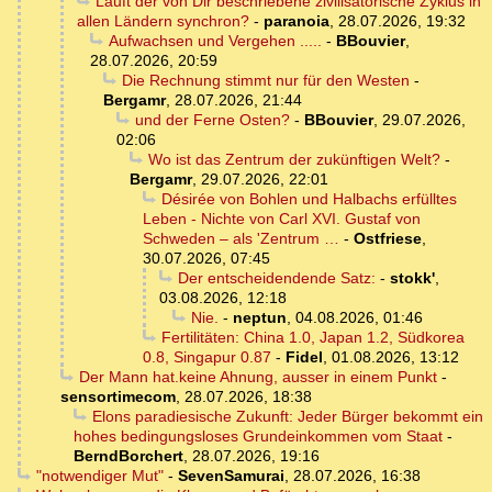
Läuft der von Dir beschriebene zivilisatorische Zyklus in
allen Ländern synchron?
-
paranoia
,
28.07.2026, 19:32
Aufwachsen und Vergehen .....
-
BBouvier
,
28.07.2026, 20:59
Die Rechnung stimmt nur für den Westen
-
Bergamr
,
28.07.2026, 21:44
und der Ferne Osten?
-
BBouvier
,
29.07.2026,
02:06
Wo ist das Zentrum der zukünftigen Welt?
-
Bergamr
,
29.07.2026, 22:01
Désirée von Bohlen und Halbachs erfülltes
Leben - Nichte von Carl XVI. Gustaf von
Schweden – als 'Zentrum …
-
Ostfriese
,
30.07.2026, 07:45
Der entscheidendende Satz:
-
stokk'
,
03.08.2026, 12:18
Nie.
-
neptun
,
04.08.2026, 01:46
Fertilitäten: China 1.0, Japan 1.2, Südkorea
0.8, Singapur 0.87
-
Fidel
,
01.08.2026, 13:12
Der Mann hat.keine Ahnung, ausser in einem Punkt
-
sensortimecom
,
28.07.2026, 18:38
Elons paradiesische Zukunft: Jeder Bürger bekommt ein
hohes bedingungsloses Grundeinkommen vom Staat
-
BerndBorchert
,
28.07.2026, 19:16
"notwendiger Mut"
-
SevenSamurai
,
28.07.2026, 16:38