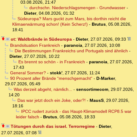
03.08.2026, 21:47
durchschn. Niederschlagsmengen - Grundwasser
-
Dieter
,
04.08.2026, 01:32
Südeuropa? Mars guckt zum Mars, bis dorthin reicht die
Klimaerwärmung schon! (Kein Scherz!)
-
Brutus
,
05.08.2026,
18:41
ot: Waldbrände in Südeuropa
-
Dieter
,
27.07.2026, 09:33
Brandsituation Frankreich
-
paranoia
,
27.07.2026, 10:08
Die Bestimmungen Frankreichs und Portugals sind ähnlich
-
Dieter
,
27.07.2026, 10:22
Es brennt so schön - in Frankreich
-
paranoia
,
27.07.2026,
17:43
General Sommer?
-
stokk'
,
27.07.2026, 11:24
90 Prozent aller Brände “menschgemacht“
-
D-Marker
,
29.07.2026, 05:49
Was derzeit abgeht, nämlich...
-
sensortimecom
,
29.07.2026,
14:20
Das war jetzt doch ein Joke, oder?!
-
MausS
,
29.07.2026,
18:16
IPCC rudert zurück - das Haupt-Klimamodell RCP8.5 war
leider falsch
-
Brutus
,
05.08.2026, 18:33
Tötungen durch das israel. Terrorregime
-
Dieter
,
27.07.2026, 07:08