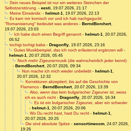
Dein neues Beispiel ist nur ein weiteres Steinchen der
Selbstzerstörung.
-
eesti
,
19.07.2026, 21:17
Meine Einwände:
-
helmut-1
,
19.07.2026, 22:13
Es kam mir komisch vor und ich hab nachgeguckt:
"Romanisierung" bedeutet was anderes
-
BerndBorchert
,
19.07.2026, 23:03
Ich habe doch einen Begriff genannt
-
helmut-1
,
20.07.2026,
05:52
tochigi tochigi baba
-
Dragonfly
,
19.07.2026, 23:16
Gutes Musikbeispiel, das ich noch erläuternd ergänzen will
-
helmut-1
,
20.07.2026, 05:45
Noch mehr Zigeunermusik (die wahrscheinlich jeder kennt):
-
BerndBorchert
,
20.07.2026, 09:34
Nun mache ich mich wieder unbeliebt
-
helmut-1
,
20.07.2026, 12:32
Korrekturen akzeptiert, bis auf die Geschichte von
Flamenco
-
BerndBorchert
,
20.07.2026, 13:39
Also, wenn das kein bulgarischer Zigeuner ist, weiss
ich es auch nicht
-
Dragonfly
,
20.07.2026, 16:34
Es ist ein bulgarischer Zigeuner, aber ein schwuler
-
helmut-1
,
20.07.2026, 20:06
Wo Du recht hast, hast Du recht
-
helmut-1
,
20.07.2026, 20:25
Die sind absolute Spitze
-
sensortimecom
,
24.07.2026,
19:26