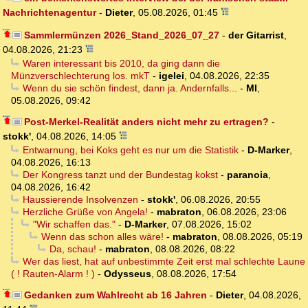
Nachrichtenagentur
-
Dieter
,
05.08.2026, 01:45
Sammlermünzen 2026_Stand_2026_07_27
-
der Gitarrist
,
04.08.2026, 21:23
Waren interessant bis 2010, da ging dann die
Münzverschlechterung los. mkT
-
igelei
,
04.08.2026, 22:35
Wenn du sie schön findest, dann ja. Andernfalls...
-
MI
,
05.08.2026, 09:42
Post-Merkel-Realität anders nicht mehr zu ertragen?
-
stokk'
,
04.08.2026, 14:05
Entwarnung, bei Koks geht es nur um die Statistik
-
D-Marker
,
04.08.2026, 16:13
Der Kongress tanzt und der Bundestag kokst
-
paranoia
,
04.08.2026, 16:42
Haussierende Insolvenzen
-
stokk'
,
06.08.2026, 20:55
Herzliche Grüße von Angela!
-
mabraton
,
06.08.2026, 23:06
"Wir schaffen das."
-
D-Marker
,
07.08.2026, 15:02
Wenn das schon alles wäre!
-
mabraton
,
08.08.2026, 05:19
Da, schau!
-
mabraton
,
08.08.2026, 08:22
Wer das liest, hat auf unbestimmte Zeit erst mal schlechte Laune
( ! Rauten-Alarm ! )
-
Odysseus
,
08.08.2026, 17:54
Gedanken zum Wahlrecht ab 16 Jahren
-
Dieter
,
04.08.2026,