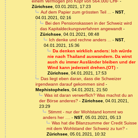
einem Vermögen pro Kopf von 564.000 CHF
-
Zürichsee
,
03.01.2021, 17:23
Auf dem Papier zum grössten Teil ...
-
NST
,
04.01.2021, 02:16
Bei den Pensionskassen in der Schweiz wird
das Kapitaldeckungsverfahren angewandt
-
Zürichsee
,
04.01.2021, 08:48
Ich denke und rechne anders ...
-
NST
,
04.01.2021, 15:36
Da denken wirklich anders: Ich würde
nie nach Thailand auswandern. Da wirst
auch du immer Ausländer bleiben und der
Wind kann jederzeit drehen.(OT)
-
Zürichsee
,
04.01.2021, 17:53
Das liegt eben daran, dass die Schweizer
irgendwann darauf gekommen sind
-
Mephistopheles
,
04.01.2021, 21:50
Was ist daran verwerflich? Was machst du an
der Börse anderes?
-
Zürichsee
,
04.01.2021,
23:29
Stimmt - nur der Wohlstand kommt wo
anders her ....
-
NST
,
05.01.2021, 05:13
Was hat die Bilanzsumme der Credit Suisse
mit dem Wohlstand der Schweiz zu tun?
-
Zürichsee
,
05.01.2021, 10:32