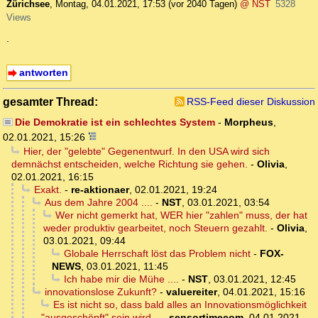
Zürichsee
,
Montag, 04.01.2021, 17:53
(vor 2040 Tagen)
@ NST
5328
Views
.
antworten
gesamter Thread:
RSS-Feed dieser Diskussion
Die Demokratie ist ein schlechtes System
-
Morpheus
,
02.01.2021, 15:26
Hier, der "gelebte" Gegenentwurf. In den USA wird sich
demnächst entscheiden, welche Richtung sie gehen.
-
Olivia
,
02.01.2021, 16:15
Exakt.
-
re-aktionaer
,
02.01.2021, 19:24
Aus dem Jahre 2004 ....
-
NST
,
03.01.2021, 03:54
Wer nicht gemerkt hat, WER hier "zahlen" muss, der hat
weder produktiv gearbeitet, noch Steuern gezahlt.
-
Olivia
,
03.01.2021, 09:44
Globale Herrschaft löst das Problem nicht
-
FOX-
NEWS
,
03.01.2021, 11:45
Ich habe mir die Mühe ....
-
NST
,
03.01.2021, 12:45
innovationslose Zukunft?
-
valuereiter
,
04.01.2021, 15:16
Es ist nicht so, dass bald alles an Innovationsmöglichkeit
"ausgeschöpft" sein wird...
-
sensortimecom
,
04.01.2021,