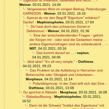
Eigentum ist irrelevant, haftendes erst recht, ...
-
Weiner
,
03.01.2021, 14:04
Vergessenes Wort im vorigen Beitrag: Petersburger
GARNISON
-
Weiner
,
03.01.2021, 16:16
Kannst du mir den Begriff "Eigentum" erklären?
Danke!
-
Mephistopheles
,
03.01.2021, 17:04
DU hast doch den schwarzen Gürtel in
Debitismus!
-
Weiner
,
04.01.2021, 01:36
Eine der entscheidendenden Fragen - gehört
der Körper mir - oder sind die Gedanken meine ...
andere Eigentumsfragen sind da unbedeutend ...
-
NST
,
04.01.2021, 03:16
Das kommt darauf an ...
-
neptun
,
04.01.2021, 04:05
Jetzt aber! "It's all very simple."
-
Ostfriese
,
04.01.2021, 09:23
Das Problem ist die Aufteilung in Herrscher und
Beherrschte oder Obrigkeit und Untertanen
-
Morpheus
,
04.01.2021, 11:14
Polaritätsprinzip: In der Zwei teilt sich das Eine
-
Ostfriese
,
04.01.2021, 13:08
Du sprichst in Rätseln
-
Morpheus
,
03.01.2021, 16:08
Rätselauflösung
-
Mephistopheles
,
03.01.2021,
16:52
Dann ist die Schweiz "Institut des Eigentums" mit