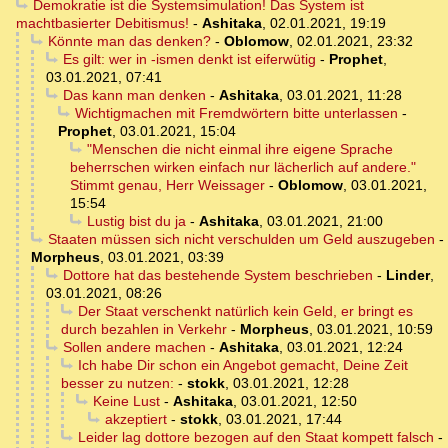
Demokratie ist die Systemsimulation! Das System ist
machtbasierter Debitismus!
-
Ashitaka
,
02.01.2021, 19:19
Könnte man das denken?
-
Oblomow
,
02.01.2021, 23:32
Es gilt: wer in -ismen denkt ist eiferwütig
-
Prophet
,
03.01.2021, 07:41
Das kann man denken
-
Ashitaka
,
03.01.2021, 11:28
Wichtigmachen mit Fremdwörtern bitte unterlassen
-
Prophet
,
03.01.2021, 15:04
"Menschen die nicht einmal ihre eigene Sprache
beherrschen wirken einfach nur lächerlich auf andere."
Stimmt genau, Herr Weissager
-
Oblomow
,
03.01.2021,
15:54
Lustig bist du ja
-
Ashitaka
,
03.01.2021, 21:00
Staaten müssen sich nicht verschulden um Geld auszugeben
-
Morpheus
,
03.01.2021, 03:39
Dottore hat das bestehende System beschrieben
-
Linder
,
03.01.2021, 08:26
Der Staat verschenkt natürlich kein Geld, er bringt es
durch bezahlen in Verkehr
-
Morpheus
,
03.01.2021, 10:59
Sollen andere machen
-
Ashitaka
,
03.01.2021, 12:24
Ich habe Dir schon ein Angebot gemacht, Deine Zeit
besser zu nutzen:
-
stokk
,
03.01.2021, 12:28
Keine Lust
-
Ashitaka
,
03.01.2021, 12:50
akzeptiert
-
stokk
,
03.01.2021, 17:44
Leider lag dottore bezogen auf den Staat kompett falsch
-