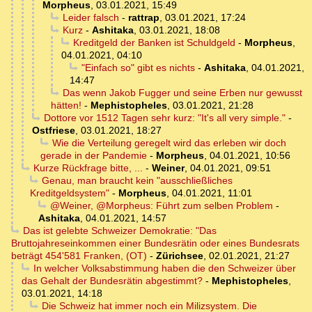
Morpheus
,
03.01.2021, 15:49
Leider falsch
-
rattrap
,
03.01.2021, 17:24
Kurz
-
Ashitaka
,
03.01.2021, 18:08
Kreditgeld der Banken ist Schuldgeld
-
Morpheus
,
04.01.2021, 04:10
"Einfach so" gibt es nichts
-
Ashitaka
,
04.01.2021,
14:47
Das wenn Jakob Fugger und seine Erben nur gewusst
hätten!
-
Mephistopheles
,
03.01.2021, 21:28
Dottore vor 1512 Tagen sehr kurz: "It's all very simple."
-
Ostfriese
,
03.01.2021, 18:27
Wie die Verteilung geregelt wird das erleben wir doch
gerade in der Pandemie
-
Morpheus
,
04.01.2021, 10:56
Kurze Rückfrage bitte, ...
-
Weiner
,
04.01.2021, 09:51
Genau, man braucht kein "ausschließliches
Kreditgeldsystem"
-
Morpheus
,
04.01.2021, 11:01
@Weiner, @Morpheus: Führt zum selben Problem
-
Ashitaka
,
04.01.2021, 14:57
Das ist gelebte Schweizer Demokratie: "Das
Bruttojahreseinkommen einer Bundesrätin oder eines Bundesrats
beträgt 454'581 Franken, (OT)
-
Zürichsee
,
02.01.2021, 21:27
In welcher Volksabstimmung haben die den Schweizer über
das Gehalt der Bundesrätin abgestimmt?
-
Mephistopheles
,
03.01.2021, 14:18
Die Schweiz hat immer noch ein Milizsystem. Die