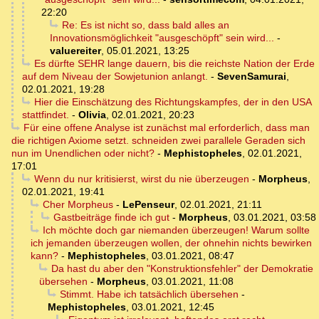
22:20
Re: Es ist nicht so, dass bald alles an
Innovationsmöglichkeit "ausgeschöpft" sein wird...
-
valuereiter
,
05.01.2021, 13:25
Es dürfte SEHR lange dauern, bis die reichste Nation der Erde
auf dem Niveau der Sowjetunion anlangt.
-
SevenSamurai
,
02.01.2021, 19:28
Hier die Einschätzung des Richtungskampfes, der in den USA
stattfindet.
-
Olivia
,
02.01.2021, 20:23
Für eine offene Analyse ist zunächst mal erforderlich, dass man
die richtigen Axiome setzt. schneiden zwei parallele Geraden sich
nun im Unendlichen oder nicht?
-
Mephistopheles
,
02.01.2021,
17:01
Wenn du nur kritisierst, wirst du nie überzeugen
-
Morpheus
,
02.01.2021, 19:41
Cher Morpheus
-
LePenseur
,
02.01.2021, 21:11
Gastbeiträge finde ich gut
-
Morpheus
,
03.01.2021, 03:58
Ich möchte doch gar niemanden überzeugen! Warum sollte
ich jemanden überzeugen wollen, der ohnehin nichts bewirken
kann?
-
Mephistopheles
,
03.01.2021, 08:47
Da hast du aber den "Konstruktionsfehler" der Demokratie
übersehen
-
Morpheus
,
03.01.2021, 11:08
Stimmt. Habe ich tatsächlich übersehen
-
Mephistopheles
,
03.01.2021, 12:45