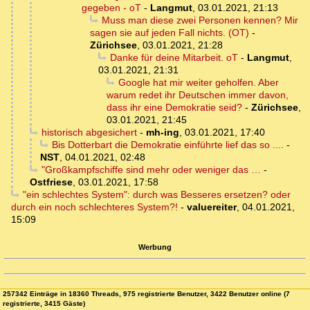
gegeben - oT
-
Langmut
,
03.01.2021, 21:13
Muss man diese zwei Personen kennen? Mir
sagen sie auf jeden Fall nichts. (OT)
-
Zürichsee
,
03.01.2021, 21:28
Danke für deine Mitarbeit. oT
-
Langmut
,
03.01.2021, 21:31
Google hat mir weiter geholfen. Aber
warum redet ihr Deutschen immer davon,
dass ihr eine Demokratie seid?
-
Zürichsee
,
03.01.2021, 21:45
historisch abgesichert
-
mh-ing
,
03.01.2021, 17:40
Bis Dotterbart die Demokratie einführte lief das so ....
-
NST
,
04.01.2021, 02:48
"Großkampfschiffe sind mehr oder weniger das …
-
Ostfriese
,
03.01.2021, 17:58
"ein schlechtes System": durch was Besseres ersetzen? oder
durch ein noch schlechteres System?!
-
valuereiter
,
04.01.2021,
15:09
Werbung
257342 Einträge in 18360 Threads, 975 registrierte Benutzer, 3422 Benutzer online (7
registrierte, 3415 Gäste)