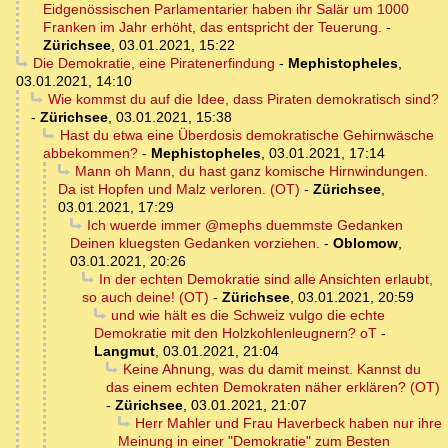
Eidgenössischen Parlamentarier haben ihr Salär um 1000
Franken im Jahr erhöht, das entspricht der Teuerung.
-
Zürichsee
,
03.01.2021, 15:22
Die Demokratie, eine Piratenerfindung
-
Mephistopheles
,
03.01.2021, 14:10
Wie kommst du auf die Idee, dass Piraten demokratisch sind?
-
Zürichsee
,
03.01.2021, 15:38
Hast du etwa eine Überdosis demokratische Gehirnwäsche
abbekommen?
-
Mephistopheles
,
03.01.2021, 17:14
Mann oh Mann, du hast ganz komische Hirnwindungen.
Da ist Hopfen und Malz verloren. (OT)
-
Zürichsee
,
03.01.2021, 17:29
Ich wuerde immer @mephs duemmste Gedanken
Deinen kluegsten Gedanken vorziehen.
-
Oblomow
,
03.01.2021, 20:26
In der echten Demokratie sind alle Ansichten erlaubt,
so auch deine! (OT)
-
Zürichsee
,
03.01.2021, 20:59
und wie hält es die Schweiz vulgo die echte
Demokratie mit den Holzkohlenleugnern? oT
-
Langmut
,
03.01.2021, 21:04
Keine Ahnung, was du damit meinst. Kannst du
das einem echten Demokraten näher erklären? (OT)
-
Zürichsee
,
03.01.2021, 21:07
Herr Mahler und Frau Haverbeck haben nur ihre
Meinung in einer "Demokratie" zum Besten