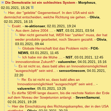
Die Demokratie ist ein schlechtes System
-
Morpheus
,
02.01.2021, 15:26
Hier, der "gelebte" Gegenentwurf. In den USA wird sich
demnächst entscheiden, welche Richtung sie gehen.
-
Olivia
,
02.01.2021, 16:15
Exakt.
-
re-aktionaer
,
02.01.2021, 19:24
Aus dem Jahre 2004 ....
-
NST
,
03.01.2021, 03:54
Wer nicht gemerkt hat, WER hier "zahlen" muss, der hat
weder produktiv gearbeitet, noch Steuern gezahlt.
-
Olivia
,
03.01.2021, 09:44
Globale Herrschaft löst das Problem nicht
-
FOX-
NEWS
,
03.01.2021, 11:45
Ich habe mir die Mühe ....
-
NST
,
03.01.2021, 12:45
innovationslose Zukunft?
-
valuereiter
,
04.01.2021, 15:16
Es ist nicht so, dass bald alles an Innovationsmöglichkeit
"ausgeschöpft" sein wird...
-
sensortimecom
,
04.01.2021,
22:20
Re: Es ist nicht so, dass bald alles an
Innovationsmöglichkeit "ausgeschöpft" sein wird...
-
valuereiter
,
05.01.2021, 13:25
Es dürfte SEHR lange dauern, bis die reichste Nation der Erde
auf dem Niveau der Sowjetunion anlangt.
-
SevenSamurai
,
02.01.2021, 19:28
Hier die Einschätzung des Richtungskampfes, der in den USA
stattfindet.
-
Olivia
,
02.01.2021, 20:23