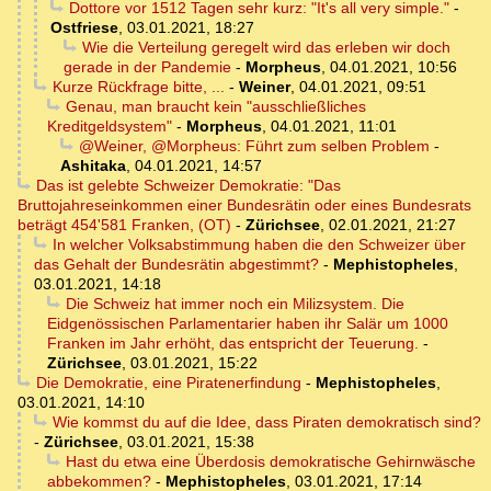
Dottore vor 1512 Tagen sehr kurz: "It's all very simple."
-
Ostfriese
,
03.01.2021, 18:27
Wie die Verteilung geregelt wird das erleben wir doch
gerade in der Pandemie
-
Morpheus
,
04.01.2021, 10:56
Kurze Rückfrage bitte, ...
-
Weiner
,
04.01.2021, 09:51
Genau, man braucht kein "ausschließliches
Kreditgeldsystem"
-
Morpheus
,
04.01.2021, 11:01
@Weiner, @Morpheus: Führt zum selben Problem
-
Ashitaka
,
04.01.2021, 14:57
Das ist gelebte Schweizer Demokratie: "Das
Bruttojahreseinkommen einer Bundesrätin oder eines Bundesrats
beträgt 454'581 Franken, (OT)
-
Zürichsee
,
02.01.2021, 21:27
In welcher Volksabstimmung haben die den Schweizer über
das Gehalt der Bundesrätin abgestimmt?
-
Mephistopheles
,
03.01.2021, 14:18
Die Schweiz hat immer noch ein Milizsystem. Die
Eidgenössischen Parlamentarier haben ihr Salär um 1000
Franken im Jahr erhöht, das entspricht der Teuerung.
-
Zürichsee
,
03.01.2021, 15:22
Die Demokratie, eine Piratenerfindung
-
Mephistopheles
,
03.01.2021, 14:10
Wie kommst du auf die Idee, dass Piraten demokratisch sind?
-
Zürichsee
,
03.01.2021, 15:38
Hast du etwa eine Überdosis demokratische Gehirnwäsche
abbekommen?
-
Mephistopheles
,
03.01.2021, 17:14