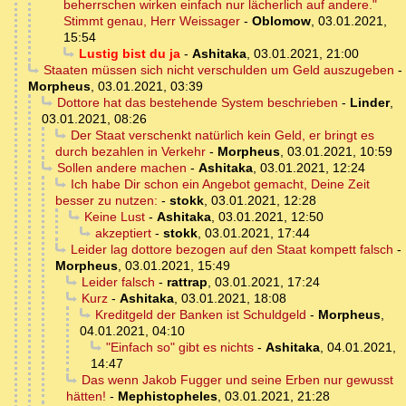
beherrschen wirken einfach nur lächerlich auf andere."
Stimmt genau, Herr Weissager
-
Oblomow
,
03.01.2021,
15:54
Lustig bist du ja
-
Ashitaka
,
03.01.2021, 21:00
Staaten müssen sich nicht verschulden um Geld auszugeben
-
Morpheus
,
03.01.2021, 03:39
Dottore hat das bestehende System beschrieben
-
Linder
,
03.01.2021, 08:26
Der Staat verschenkt natürlich kein Geld, er bringt es
durch bezahlen in Verkehr
-
Morpheus
,
03.01.2021, 10:59
Sollen andere machen
-
Ashitaka
,
03.01.2021, 12:24
Ich habe Dir schon ein Angebot gemacht, Deine Zeit
besser zu nutzen:
-
stokk
,
03.01.2021, 12:28
Keine Lust
-
Ashitaka
,
03.01.2021, 12:50
akzeptiert
-
stokk
,
03.01.2021, 17:44
Leider lag dottore bezogen auf den Staat kompett falsch
-
Morpheus
,
03.01.2021, 15:49
Leider falsch
-
rattrap
,
03.01.2021, 17:24
Kurz
-
Ashitaka
,
03.01.2021, 18:08
Kreditgeld der Banken ist Schuldgeld
-
Morpheus
,
04.01.2021, 04:10
"Einfach so" gibt es nichts
-
Ashitaka
,
04.01.2021,
14:47
Das wenn Jakob Fugger und seine Erben nur gewusst
hätten!
-
Mephistopheles
,
03.01.2021, 21:28