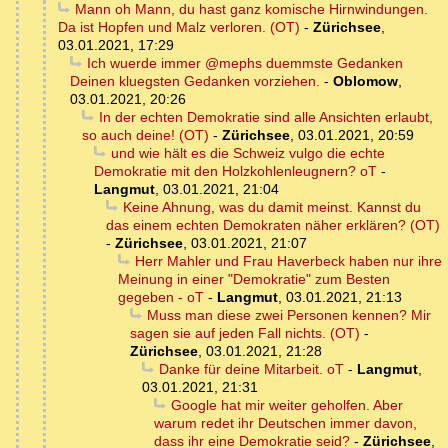
Mann oh Mann, du hast ganz komische Hirnwindungen.
Da ist Hopfen und Malz verloren. (OT)
-
Zürichsee
,
03.01.2021, 17:29
Ich wuerde immer @mephs duemmste Gedanken
Deinen kluegsten Gedanken vorziehen.
-
Oblomow
,
03.01.2021, 20:26
In der echten Demokratie sind alle Ansichten erlaubt,
so auch deine! (OT)
-
Zürichsee
,
03.01.2021, 20:59
und wie hält es die Schweiz vulgo die echte
Demokratie mit den Holzkohlenleugnern? oT
-
Langmut
,
03.01.2021, 21:04
Keine Ahnung, was du damit meinst. Kannst du
das einem echten Demokraten näher erklären? (OT)
-
Zürichsee
,
03.01.2021, 21:07
Herr Mahler und Frau Haverbeck haben nur ihre
Meinung in einer "Demokratie" zum Besten
gegeben - oT
-
Langmut
,
03.01.2021, 21:13
Muss man diese zwei Personen kennen? Mir
sagen sie auf jeden Fall nichts. (OT)
-
Zürichsee
,
03.01.2021, 21:28
Danke für deine Mitarbeit. oT
-
Langmut
,
03.01.2021, 21:31
Google hat mir weiter geholfen. Aber
warum redet ihr Deutschen immer davon,
dass ihr eine Demokratie seid?
-
Zürichsee
,