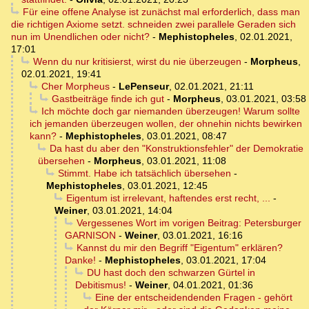
Für eine offene Analyse ist zunächst mal erforderlich, dass man
die richtigen Axiome setzt. schneiden zwei parallele Geraden sich
nun im Unendlichen oder nicht?
-
Mephistopheles
,
02.01.2021,
17:01
Wenn du nur kritisierst, wirst du nie überzeugen
-
Morpheus
,
02.01.2021, 19:41
Cher Morpheus
-
LePenseur
,
02.01.2021, 21:11
Gastbeiträge finde ich gut
-
Morpheus
,
03.01.2021, 03:58
Ich möchte doch gar niemanden überzeugen! Warum sollte
ich jemanden überzeugen wollen, der ohnehin nichts bewirken
kann?
-
Mephistopheles
,
03.01.2021, 08:47
Da hast du aber den "Konstruktionsfehler" der Demokratie
übersehen
-
Morpheus
,
03.01.2021, 11:08
Stimmt. Habe ich tatsächlich übersehen
-
Mephistopheles
,
03.01.2021, 12:45
Eigentum ist irrelevant, haftendes erst recht, ...
-
Weiner
,
03.01.2021, 14:04
Vergessenes Wort im vorigen Beitrag: Petersburger
GARNISON
-
Weiner
,
03.01.2021, 16:16
Kannst du mir den Begriff "Eigentum" erklären?
Danke!
-
Mephistopheles
,
03.01.2021, 17:04
DU hast doch den schwarzen Gürtel in
Debitismus!
-
Weiner
,
04.01.2021, 01:36
Eine der entscheidendenden Fragen - gehört