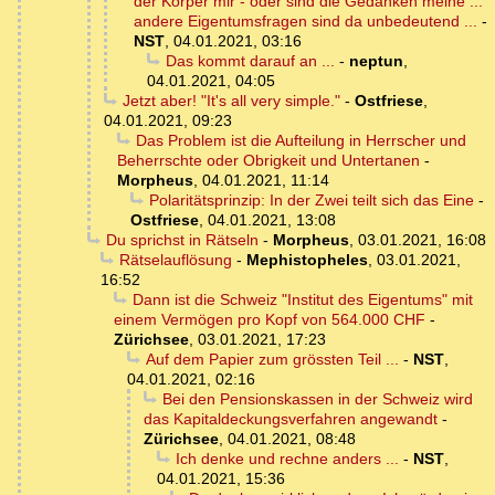
der Körper mir - oder sind die Gedanken meine ...
andere Eigentumsfragen sind da unbedeutend ...
-
NST
,
04.01.2021, 03:16
Das kommt darauf an ...
-
neptun
,
04.01.2021, 04:05
Jetzt aber! "It's all very simple."
-
Ostfriese
,
04.01.2021, 09:23
Das Problem ist die Aufteilung in Herrscher und
Beherrschte oder Obrigkeit und Untertanen
-
Morpheus
,
04.01.2021, 11:14
Polaritätsprinzip: In der Zwei teilt sich das Eine
-
Ostfriese
,
04.01.2021, 13:08
Du sprichst in Rätseln
-
Morpheus
,
03.01.2021, 16:08
Rätselauflösung
-
Mephistopheles
,
03.01.2021,
16:52
Dann ist die Schweiz "Institut des Eigentums" mit
einem Vermögen pro Kopf von 564.000 CHF
-
Zürichsee
,
03.01.2021, 17:23
Auf dem Papier zum grössten Teil ...
-
NST
,
04.01.2021, 02:16
Bei den Pensionskassen in der Schweiz wird
das Kapitaldeckungsverfahren angewandt
-
Zürichsee
,
04.01.2021, 08:48
Ich denke und rechne anders ...
-
NST
,
04.01.2021, 15:36