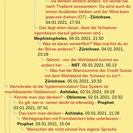
Da denken wirklich anders: Ich würde nie
nach Thailand auswandern. Da wirst auch du
immer Ausländer bleiben und der Wind kann
jederzeit drehen.(OT)
-
Zürichsee
,
04.01.2021, 17:53
Das liegt eben daran, dass die Schweizer
irgendwann darauf gekommen sind
-
Mephistopheles
,
04.01.2021, 21:50
Was ist daran verwerflich? Was machst du an
der Börse anderes?
-
Zürichsee
,
04.01.2021,
23:29
Stimmt - nur der Wohlstand kommt wo
anders her ....
-
NST
,
05.01.2021, 05:13
Was hat die Bilanzsumme der Credit Suisse
mit dem Wohlstand der Schweiz zu tun?
-
Zürichsee
,
05.01.2021, 10:32
Demokratie ist die Systemsimulation! Das System ist
machtbasierter Debitismus!
-
Ashitaka
,
02.01.2021, 19:19
Könnte man das denken?
-
Oblomow
,
02.01.2021, 23:32
Es gilt: wer in -ismen denkt ist eiferwütig
-
Prophet
,
03.01.2021, 07:41
Das kann man denken
-
Ashitaka
,
03.01.2021, 11:28
Wichtigmachen mit Fremdwörtern bitte unterlassen
-
Prophet
,
03.01.2021, 15:04
"Menschen die nicht einmal ihre eigene Sprache