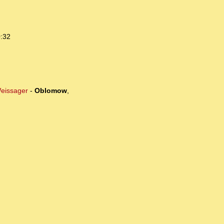
0:32
Weissager
-
Oblomow
,