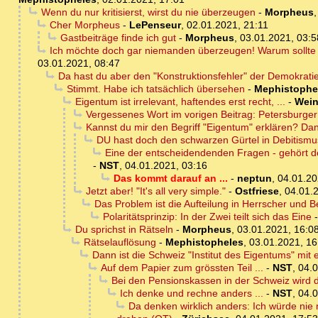
Wenn du nur kritisierst, wirst du nie überzeugen
-
Morpheus
Cher Morpheus
-
LePenseur
,
02.01.2021, 21:11
Gastbeiträge finde ich gut
-
Morpheus
,
03.01.2021, 03:5
Ich möchte doch gar niemanden überzeugen! Warum sollte 
03.01.2021, 08:47
Da hast du aber den "Konstruktionsfehler" der Demokrat
Stimmt. Habe ich tatsächlich übersehen
-
Mephistophe
Eigentum ist irrelevant, haftendes erst recht, ...
-
Wein
Vergessenes Wort im vorigen Beitrag: Petersbur
Kannst du mir den Begriff "Eigentum" erklären? Da
DU hast doch den schwarzen Gürtel in Debitismu
Eine der entscheidendenden Fragen - gehört de
-
NST
,
04.01.2021, 03:16
Das kommt darauf an ...
-
neptun
,
04.01.20
Jetzt aber! "It's all very simple."
-
Ostfriese
,
04.01.
Das Problem ist die Aufteilung in Herrscher und 
Polaritätsprinzip: In der Zwei teilt sich das Eine
Du sprichst in Rätseln
-
Morpheus
,
03.01.2021, 16:0
Rätselauflösung
-
Mephistopheles
,
03.01.2021, 16
Dann ist die Schweiz "Institut des Eigentums" m
Auf dem Papier zum grössten Teil ...
-
NST
,
04.0
Bei den Pensionskassen in der Schweiz wird
Ich denke und rechne anders ...
-
NST
,
04.0
Da denken wirklich anders: Ich würde nie