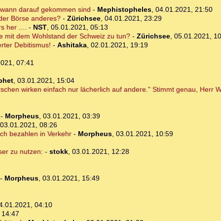
endwann darauf gekommen sind
-
Mephistopheles
,
04.01.2021, 21:50
 der Börse anderes?
-
Zürichsee
,
04.01.2021, 23:29
 her ....
-
NST
,
05.01.2021, 05:13
se mit dem Wohlstand der Schweiz zu tun?
-
Zürichsee
,
05.01.2021, 1
rter Debitismus!
-
Ashitaka
,
02.01.2021, 19:19
2021, 07:41
phet
,
03.01.2021, 15:04
schen wirken einfach nur lächerlich auf andere." Stimmt genau, Herr 
-
Morpheus
,
03.01.2021, 03:39
03.01.2021, 08:26
rch bezahlen in Verkehr
-
Morpheus
,
03.01.2021, 10:59
ser zu nutzen:
-
stokk
,
03.01.2021, 12:28
-
Morpheus
,
03.01.2021, 15:49
4.01.2021, 04:10
 14:47