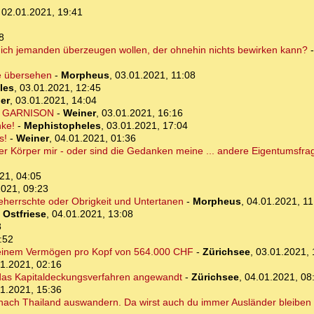
,
02.01.2021, 19:41
8
ich jemanden überzeugen wollen, der ohnehin nichts bewirken kann?
ie übersehen
-
Morpheus
,
03.01.2021, 11:08
les
,
03.01.2021, 12:45
er
,
03.01.2021, 14:04
ger GARNISON
-
Weiner
,
03.01.2021, 16:16
nke!
-
Mephistopheles
,
03.01.2021, 17:04
s!
-
Weiner
,
04.01.2021, 01:36
r Körper mir - oder sind die Gedanken meine ... andere Eigentumsfra
21, 04:05
2021, 09:23
Beherrschte oder Obrigkeit und Untertanen
-
Morpheus
,
04.01.2021, 11
-
Ostfriese
,
04.01.2021, 13:08
8
:52
it einem Vermögen pro Kopf von 564.000 CHF
-
Zürichsee
,
03.01.2021, 
1.2021, 02:16
 das Kapitaldeckungsverfahren angewandt
-
Zürichsee
,
04.01.2021, 08
1.2021, 15:36
 nach Thailand auswandern. Da wirst auch du immer Ausländer bleiben 