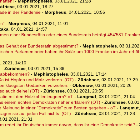
hätten!
-
Mephistopheles
,
03.01.2021, 21:28
tfriese
,
03.01.2021, 18:27
erade in der Pandemie
-
Morpheus
,
04.01.2021, 10:56
em"
-
Morpheus
,
04.01.2021, 11:01
taka
,
04.01.2021, 14:57
mmen einer Bundesrätin oder eines Bundesrats beträgt 454'581 Franke
as Gehalt der Bundesrätin abgestimmt?
-
Mephistopheles
,
03.01.202
ischen Parlamentarier haben ihr Salär um 1000 Franken im Jahr erhöht
1.2021, 14:10
?
-
Zürichsee
,
03.01.2021, 15:38
he abbekommen?
-
Mephistopheles
,
03.01.2021, 17:14
 ist Hopfen und Malz verloren. (OT)
-
Zürichsee
,
03.01.2021, 17:29
 kluegsten Gedanken vorziehen.
-
Oblomow
,
03.01.2021, 20:26
 so auch deine! (OT)
-
Zürichsee
,
03.01.2021, 20:59
ratie mit den Holzkohlenleugnern? oT
-
Langmut
,
03.01.2021, 21:04
as einem echten Demokraten näher erklären? (OT)
-
Zürichsee
,
03.01
e Meinung in einer "Demokratie" zum Besten gegeben - oT
-
Langmut
gen sie auf jeden Fall nichts. (OT)
-
Zürichsee
,
03.01.2021, 21:28
3.01.2021, 21:31
um redet ihr Deutschen immer davon, dass ihr eine Demokratie seid?
-