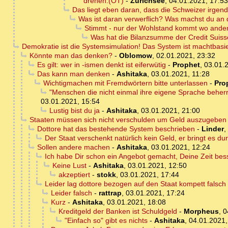
drehen.(OT)
-
Zürichsee
,
04.01.2021, 17:53
Das liegt eben daran, dass die Schweizer irg
Was ist daran verwerflich? Was machst du an
Stimmt - nur der Wohlstand kommt wo anders
Was hat die Bilanzsumme der Credit Suis
Demokratie ist die Systemsimulation! Das System ist machtbasie
Könnte man das denken?
-
Oblomow
,
02.01.2021, 23:32
Es gilt: wer in -ismen denkt ist eiferwütig
-
Prophet
,
03.01.
Das kann man denken
-
Ashitaka
,
03.01.2021, 11:28
Wichtigmachen mit Fremdwörtern bitte unterlassen
-
Pro
"Menschen die nicht einmal ihre eigene Sprache beherr
03.01.2021, 15:54
Lustig bist du ja
-
Ashitaka
,
03.01.2021, 21:00
Staaten müssen sich nicht verschulden um Geld auszugeben
Dottore hat das bestehende System beschrieben
-
Linder
,
Der Staat verschenkt natürlich kein Geld, er bringt es du
Sollen andere machen
-
Ashitaka
,
03.01.2021, 12:24
Ich habe Dir schon ein Angebot gemacht, Deine Zeit bes
Keine Lust
-
Ashitaka
,
03.01.2021, 12:50
akzeptiert
-
stokk
,
03.01.2021, 17:44
Leider lag dottore bezogen auf den Staat kompett falsch
Leider falsch
-
rattrap
,
03.01.2021, 17:24
Kurz
-
Ashitaka
,
03.01.2021, 18:08
Kreditgeld der Banken ist Schuldgeld
-
Morpheus
,
0
"Einfach so" gibt es nichts
-
Ashitaka
,
04.01.2021,