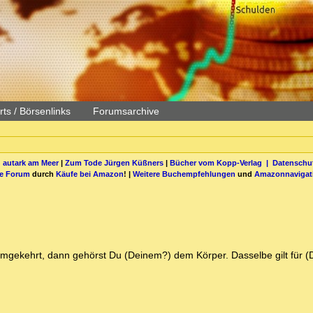
ts / Börsenlinks
Forumsarchive
 autark am Meer
|
Zum Tode Jürgen Küßners
|
Bücher vom Kopp-Verlag |
Datenschut
be Forum
durch
Käufe bei Amazon
! |
Weitere Buchempfehlungen
und
Amazonnavigat
se umgekehrt, dann gehörst Du (Deinem?) dem Körper. Dasselbe gilt für (