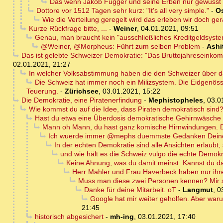
Das wenn Jakob Fugger und seine Erben nur gewusst 
Dottore vor 1512 Tagen sehr kurz: "It's all very simple."
-
Os
Wie die Verteilung geregelt wird das erleben wir doch g
Kurze Rückfrage bitte, ...
-
Weiner
,
04.01.2021, 09:51
Genau, man braucht kein "ausschließliches Kreditgeldsyst
@Weiner, @Morpheus: Führt zum selben Problem
-
Ashi
Das ist gelebte Schweizer Demokratie: "Das Bruttojahreseinko
02.01.2021, 21:27
In welcher Volksabstimmung haben die den Schweizer über d
Die Schweiz hat immer noch ein Milizsystem. Die Eidgenöss
Teuerung.
-
Zürichsee
,
03.01.2021, 15:22
Die Demokratie, eine Piratenerfindung
-
Mephistopheles
,
03.0
Wie kommst du auf die Idee, dass Piraten demokratisch sind
Hast du etwa eine Überdosis demokratische Gehirnwäsc
Mann oh Mann, du hast ganz komische Hirnwindungen. Da
Ich wuerde immer @mephs duemmste Gedanken Deinen
In der echten Demokratie sind alle Ansichten erlaubt,
und wie hält es die Schweiz vulgo die echte Demok
Keine Ahnung, was du damit meinst. Kannst du d
Herr Mahler und Frau Haverbeck haben nur ihr
Muss man diese zwei Personen kennen? Mir sa
Danke für deine Mitarbeit. oT
-
Langmut
,
0
Google hat mir weiter geholfen. Aber war
21:45
historisch abgesichert
-
mh-ing
,
03.01.2021, 17:40