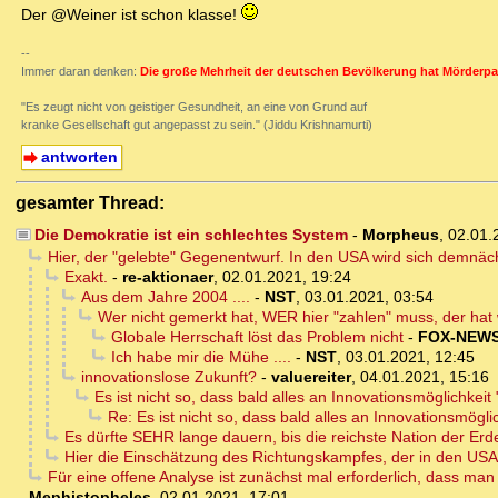
Der @Weiner ist schon klasse!
--
Immer daran denken:
Die große Mehrheit der deutschen Bevölkerung hat Mörderpa
"Es zeugt nicht von geistiger Gesundheit, an eine von Grund auf
kranke Gesellschaft gut angepasst zu sein." (Jiddu Krishnamurti)
antworten
gesamter Thread:
Die Demokratie ist ein schlechtes System
-
Morpheus
,
02.01.
Hier, der "gelebte" Gegenentwurf. In den USA wird sich demnäc
Exakt.
-
re-aktionaer
,
02.01.2021, 19:24
Aus dem Jahre 2004 ....
-
NST
,
03.01.2021, 03:54
Wer nicht gemerkt hat, WER hier "zahlen" muss, der hat 
Globale Herrschaft löst das Problem nicht
-
FOX-NEW
Ich habe mir die Mühe ....
-
NST
,
03.01.2021, 12:45
innovationslose Zukunft?
-
valuereiter
,
04.01.2021, 15:16
Es ist nicht so, dass bald alles an Innovationsmöglichkeit 
Re: Es ist nicht so, dass bald alles an Innovationsmöglic
Es dürfte SEHR lange dauern, bis die reichste Nation der Er
Hier die Einschätzung des Richtungskampfes, der in den USA s
Für eine offene Analyse ist zunächst mal erforderlich, dass man
Mephistopheles
,
02.01.2021, 17:01