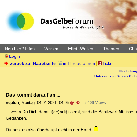
Neu hier? Infos
Wissen
Elliott-Wellen
Themen
Char
Login
zurück zur Hauptseite
in Thread öffnen
Ticker
Fluchtburg
Unterstützen Sie das Gel
Das kommt darauf an ...
neptun
,
Montag, 04.01.2021, 04:05
@ NST
5406 Views
... wenn Du Dich damit i(de)n(ti)fizierst, sind die Besitzverhältnis
Gedanken.
Du hast es also überhaupt nicht in der Hand.