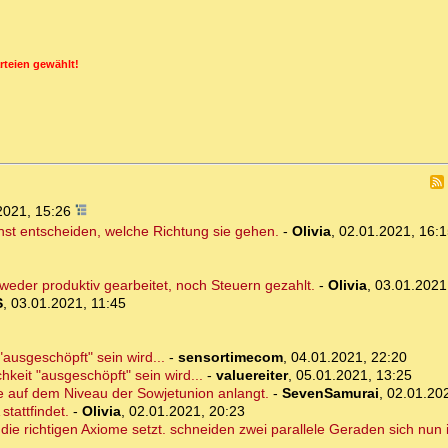
rteien gewählt!
2021, 15:26
hst entscheiden, welche Richtung sie gehen.
-
Olivia
,
02.01.2021, 16:1
weder produktiv gearbeitet, noch Steuern gezahlt.
-
Olivia
,
03.01.2021
S
,
03.01.2021, 11:45
"ausgeschöpft" sein wird...
-
sensortimecom
,
04.01.2021, 22:20
hkeit "ausgeschöpft" sein wird...
-
valuereiter
,
05.01.2021, 13:25
de auf dem Niveau der Sowjetunion anlangt.
-
SevenSamurai
,
02.01.20
tattfindet.
-
Olivia
,
02.01.2021, 20:23
 die richtigen Axiome setzt. schneiden zwei parallele Geraden sich nun