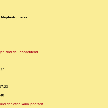
-
Mephistopheles
,
gen sind da unbedeutend ...
:14
17:23
:48
und der Wind kann jederzeit