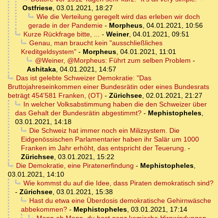
Ostfriese
,
03.01.2021, 18:27
Wie die Verteilung geregelt wird das erleben wir doch
gerade in der Pandemie
-
Morpheus
,
04.01.2021, 10:56
Kurze Rückfrage bitte, ...
-
Weiner
,
04.01.2021, 09:51
Genau, man braucht kein "ausschließliches
Kreditgeldsystem"
-
Morpheus
,
04.01.2021, 11:01
@Weiner, @Morpheus: Führt zum selben Problem
-
Ashitaka
,
04.01.2021, 14:57
Das ist gelebte Schweizer Demokratie: "Das
Bruttojahreseinkommen einer Bundesrätin oder eines Bundesrats
beträgt 454'581 Franken, (OT)
-
Zürichsee
,
02.01.2021, 21:27
In welcher Volksabstimmung haben die den Schweizer über
das Gehalt der Bundesrätin abgestimmt?
-
Mephistopheles
,
03.01.2021, 14:18
Die Schweiz hat immer noch ein Milizsystem. Die
Eidgenössischen Parlamentarier haben ihr Salär um 1000
Franken im Jahr erhöht, das entspricht der Teuerung.
-
Zürichsee
,
03.01.2021, 15:22
Die Demokratie, eine Piratenerfindung
-
Mephistopheles
,
03.01.2021, 14:10
Wie kommst du auf die Idee, dass Piraten demokratisch sind?
-
Zürichsee
,
03.01.2021, 15:38
Hast du etwa eine Überdosis demokratische Gehirnwäsche
abbekommen?
-
Mephistopheles
,
03.01.2021, 17:14