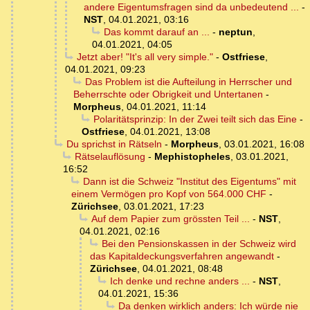
andere Eigentumsfragen sind da unbedeutend ...
-
NST
,
04.01.2021, 03:16
Das kommt darauf an ...
-
neptun
,
04.01.2021, 04:05
Jetzt aber! "It's all very simple."
-
Ostfriese
,
04.01.2021, 09:23
Das Problem ist die Aufteilung in Herrscher und
Beherrschte oder Obrigkeit und Untertanen
-
Morpheus
,
04.01.2021, 11:14
Polaritätsprinzip: In der Zwei teilt sich das Eine
-
Ostfriese
,
04.01.2021, 13:08
Du sprichst in Rätseln
-
Morpheus
,
03.01.2021, 16:08
Rätselauflösung
-
Mephistopheles
,
03.01.2021,
16:52
Dann ist die Schweiz "Institut des Eigentums" mit
einem Vermögen pro Kopf von 564.000 CHF
-
Zürichsee
,
03.01.2021, 17:23
Auf dem Papier zum grössten Teil ...
-
NST
,
04.01.2021, 02:16
Bei den Pensionskassen in der Schweiz wird
das Kapitaldeckungsverfahren angewandt
-
Zürichsee
,
04.01.2021, 08:48
Ich denke und rechne anders ...
-
NST
,
04.01.2021, 15:36
Da denken wirklich anders: Ich würde nie