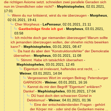
die richtigen Axiome setzt. schneiden zwei parallele Geraden sich
nun im Unendlichen oder nicht?
-
Mephistopheles
,
02.01.2021,
17:01
Wenn du nur kritisierst, wirst du nie überzeugen
-
Morpheus
,
02.01.2021, 19:41
Cher Morpheus
-
LePenseur
,
02.01.2021, 21:11
Gastbeiträge finde ich gut
-
Morpheus
,
03.01.2021,
03:58
Ich möchte doch gar niemanden überzeugen! Warum sollte
ich jemanden überzeugen wollen, der ohnehin nichts bewirken
kann?
-
Mephistopheles
,
03.01.2021, 08:47
Da hast du aber den "Konstruktionsfehler" der Demokratie
übersehen
-
Morpheus
,
03.01.2021, 11:08
Stimmt. Habe ich tatsächlich übersehen
-
Mephistopheles
,
03.01.2021, 12:45
Eigentum ist irrelevant, haftendes erst recht, ...
-
Weiner
,
03.01.2021, 14:04
Vergessenes Wort im vorigen Beitrag: Petersburger
GARNISON
-
Weiner
,
03.01.2021, 16:16
Kannst du mir den Begriff "Eigentum" erklären?
Danke!
-
Mephistopheles
,
03.01.2021, 17:04
DU hast doch den schwarzen Gürtel in
Debitismus!
-
Weiner
,
04.01.2021, 01:36
Eine der entscheidendenden Fragen - gehört
der Körper mir - oder sind die Gedanken meine ...