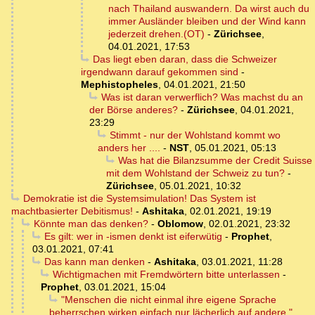
nach Thailand auswandern. Da wirst auch du
immer Ausländer bleiben und der Wind kann
jederzeit drehen.(OT)
-
Zürichsee
,
04.01.2021, 17:53
Das liegt eben daran, dass die Schweizer
irgendwann darauf gekommen sind
-
Mephistopheles
,
04.01.2021, 21:50
Was ist daran verwerflich? Was machst du an
der Börse anderes?
-
Zürichsee
,
04.01.2021,
23:29
Stimmt - nur der Wohlstand kommt wo
anders her ....
-
NST
,
05.01.2021, 05:13
Was hat die Bilanzsumme der Credit Suisse
mit dem Wohlstand der Schweiz zu tun?
-
Zürichsee
,
05.01.2021, 10:32
Demokratie ist die Systemsimulation! Das System ist
machtbasierter Debitismus!
-
Ashitaka
,
02.01.2021, 19:19
Könnte man das denken?
-
Oblomow
,
02.01.2021, 23:32
Es gilt: wer in -ismen denkt ist eiferwütig
-
Prophet
,
03.01.2021, 07:41
Das kann man denken
-
Ashitaka
,
03.01.2021, 11:28
Wichtigmachen mit Fremdwörtern bitte unterlassen
-
Prophet
,
03.01.2021, 15:04
"Menschen die nicht einmal ihre eigene Sprache
beherrschen wirken einfach nur lächerlich auf andere."