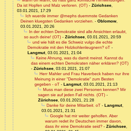
Mann oh Mann, du hast ganz komische Hirnwindungen.
Da ist Hopfen und Malz verloren. (OT)
-
Zürichsee
,
03.01.2021, 17:29
Ich wuerde immer @mephs duemmste Gedanken
Deinen kluegsten Gedanken vorziehen.
-
Oblomow
,
03.01.2021, 20:26
In der echten Demokratie sind alle Ansichten erlaubt,
so auch deine! (OT)
-
Zürichsee
,
03.01.2021, 20:59
und wie hält es die Schweiz vulgo die echte
Demokratie mit den Holzkohlenleugnern? oT
-
Langmut
,
03.01.2021, 21:04
Keine Ahnung, was du damit meinst. Kannst du
das einem echten Demokraten näher erklären? (OT)
-
Zürichsee
,
03.01.2021, 21:07
Herr Mahler und Frau Haverbeck haben nur ihre
Meinung in einer "Demokratie" zum Besten
gegeben - oT
-
Langmut
,
03.01.2021, 21:13
Muss man diese zwei Personen kennen? Mir
sagen sie auf jeden Fall nichts. (OT)
-
Zürichsee
,
03.01.2021, 21:28
Danke für deine Mitarbeit. oT
-
Langmut
,
03.01.2021, 21:31
Google hat mir weiter geholfen. Aber
warum redet ihr Deutschen immer davon,
dass ihr eine Demokratie seid?
-
Zürichsee
,