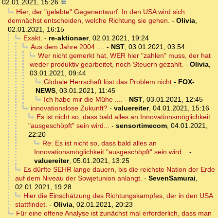
02.01.2021, 15:26
Hier, der "gelebte" Gegenentwurf. In den USA wird sich
demnächst entscheiden, welche Richtung sie gehen.
-
Olivia
,
02.01.2021, 16:15
Exakt.
-
re-aktionaer
,
02.01.2021, 19:24
Aus dem Jahre 2004 ....
-
NST
,
03.01.2021, 03:54
Wer nicht gemerkt hat, WER hier "zahlen" muss, der hat
weder produktiv gearbeitet, noch Steuern gezahlt.
-
Olivia
,
03.01.2021, 09:44
Globale Herrschaft löst das Problem nicht
-
FOX-
NEWS
,
03.01.2021, 11:45
Ich habe mir die Mühe ....
-
NST
,
03.01.2021, 12:45
innovationslose Zukunft?
-
valuereiter
,
04.01.2021, 15:16
Es ist nicht so, dass bald alles an Innovationsmöglichkeit
"ausgeschöpft" sein wird...
-
sensortimecom
,
04.01.2021,
22:20
Re: Es ist nicht so, dass bald alles an
Innovationsmöglichkeit "ausgeschöpft" sein wird...
-
valuereiter
,
05.01.2021, 13:25
Es dürfte SEHR lange dauern, bis die reichste Nation der Erde
auf dem Niveau der Sowjetunion anlangt.
-
SevenSamurai
,
02.01.2021, 19:28
Hier die Einschätzung des Richtungskampfes, der in den USA
stattfindet.
-
Olivia
,
02.01.2021, 20:23
Für eine offene Analyse ist zunächst mal erforderlich, dass man