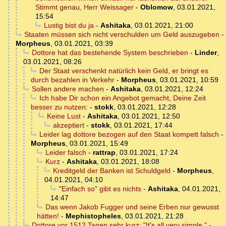
Stimmt genau, Herr Weissager
-
Oblomow
,
03.01.2021,
15:54
Lustig bist du ja
-
Ashitaka
,
03.01.2021, 21:00
Staaten müssen sich nicht verschulden um Geld auszugeben
-
Morpheus
,
03.01.2021, 03:39
Dottore hat das bestehende System beschrieben
-
Linder
,
03.01.2021, 08:26
Der Staat verschenkt natürlich kein Geld, er bringt es
durch bezahlen in Verkehr
-
Morpheus
,
03.01.2021, 10:59
Sollen andere machen
-
Ashitaka
,
03.01.2021, 12:24
Ich habe Dir schon ein Angebot gemacht, Deine Zeit
besser zu nutzen:
-
stokk
,
03.01.2021, 12:28
Keine Lust
-
Ashitaka
,
03.01.2021, 12:50
akzeptiert
-
stokk
,
03.01.2021, 17:44
Leider lag dottore bezogen auf den Staat kompett falsch
-
Morpheus
,
03.01.2021, 15:49
Leider falsch
-
rattrap
,
03.01.2021, 17:24
Kurz
-
Ashitaka
,
03.01.2021, 18:08
Kreditgeld der Banken ist Schuldgeld
-
Morpheus
,
04.01.2021, 04:10
"Einfach so" gibt es nichts
-
Ashitaka
,
04.01.2021,
14:47
Das wenn Jakob Fugger und seine Erben nur gewusst
hätten!
-
Mephistopheles
,
03.01.2021, 21:28
Dottore vor 1512 Tagen sehr kurz: "It's all very simple."
-