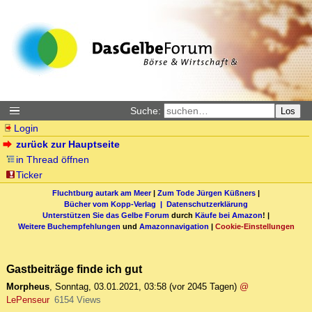
Suche:
Los
Login
zurück zur Hauptseite
in Thread öffnen
Ticker
Fluchtburg autark am Meer
|
Zum Tode Jürgen Küßners
|
Bücher vom Kopp-Verlag |
Datenschutzerklärung
Unterstützen Sie das Gelbe Forum
durch
Käufe bei Amazon
! |
Weitere Buchempfehlungen
und
Amazonnavigation
|
Cookie-Einstellungen
Gastbeiträge finde ich gut
Morpheus
,
Sonntag, 03.01.2021, 03:58
(vor 2045 Tagen)
@
LePenseur
6154 Views