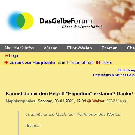
Neu hier? Infos
Wissen
Elliott-Wellen
Themen
Char
Login
zurück zur Hauptseite
in Thread öffnen
Ticker
Fluchtburg
Unterstützen Sie das Gel
Kannst du mir den Begriff "Eigentum" erklären? Danke!
Mephistopheles
,
Sonntag, 03.01.2021, 17:04
@ Weiner
5562 Views
es zählt nur die Macht der Waffe oder des Wortes.
Bespiel: