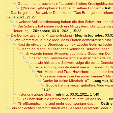
Genau, man braucht kein "ausschließliches Kreditgeldsyst
@Weiner, @Morpheus: Führt zum selben Problem
-
Ashi
Das ist gelebte Schweizer Demokratie: "Das Bruttojahreseinko
02.01.2021, 21:27
In welcher Volksabstimmung haben die den Schweizer über d
Die Schweiz hat immer noch ein Milizsystem. Die Eidgenöss
Teuerung.
-
Zürichsee
,
03.01.2021, 15:22
Die Demokratie, eine Piratenerfindung
-
Mephistopheles
,
03.0
Wie kommst du auf die Idee, dass Piraten demokratisch sind
Hast du etwa eine Überdosis demokratische Gehirnwäsc
Mann oh Mann, du hast ganz komische Hirnwindungen. Da
Ich wuerde immer @mephs duemmste Gedanken Deinen
In der echten Demokratie sind alle Ansichten erlaubt,
und wie hält es die Schweiz vulgo die echte Demok
Keine Ahnung, was du damit meinst. Kannst du d
Herr Mahler und Frau Haverbeck haben nur ihr
Muss man diese zwei Personen kennen? Mir sa
Danke für deine Mitarbeit. oT
-
Langmut
,
0
Google hat mir weiter geholfen. Aber war
21:45
historisch abgesichert
-
mh-ing
,
03.01.2021, 17:40
Bis Dotterbart die Demokratie einführte lief das so ....
-
N
"Großkampfschiffe sind mehr oder weniger das …
-
Ostfri
"ein schlechtes System": durch was Besseres ersetzen? oder d