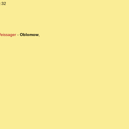
0:32
Weissager
-
Oblomow
,