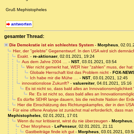
Gruß Mephistopheles
antworten
gesamter Thread:
Die Demokratie ist ein schlechtes System
-
Morpheus
,
02.01.
Hier, der "gelebte" Gegenentwurf. In den USA wird sich demnäc
Exakt.
-
re-aktionaer
,
02.01.2021, 19:24
Aus dem Jahre 2004 ....
-
NST
,
03.01.2021, 03:54
Wer nicht gemerkt hat, WER hier "zahlen" muss, der hat 
Globale Herrschaft löst das Problem nicht
-
FOX-NEW
Ich habe mir die Mühe ....
-
NST
,
03.01.2021, 12:45
innovationslose Zukunft?
-
valuereiter
,
04.01.2021, 15:16
Es ist nicht so, dass bald alles an Innovationsmöglichkeit 
Re: Es ist nicht so, dass bald alles an Innovationsmöglic
Es dürfte SEHR lange dauern, bis die reichste Nation der Er
Hier die Einschätzung des Richtungskampfes, der in den USA s
Für eine offene Analyse ist zunächst mal erforderlich, dass man
Mephistopheles
,
02.01.2021, 17:01
Wenn du nur kritisierst, wirst du nie überzeugen
-
Morpheus
Cher Morpheus
-
LePenseur
,
02.01.2021, 21:11
Gastbeiträge finde ich gut
-
Morpheus
,
03.01.2021, 03:5