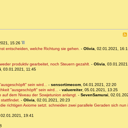
2021, 15:26
hst entscheiden, welche Richtung sie gehen.
-
Olivia
,
02.01.2021, 16:1
weder produktiv gearbeitet, noch Steuern gezahlt.
-
Olivia
,
03.01.2021
S
,
03.01.2021, 11:45
"ausgeschöpft" sein wird...
-
sensortimecom
,
04.01.2021, 22:20
hkeit "ausgeschöpft" sein wird...
-
valuereiter
,
05.01.2021, 13:25
de auf dem Niveau der Sowjetunion anlangt.
-
SevenSamurai
,
02.01.20
tattfindet.
-
Olivia
,
02.01.2021, 20:23
 die richtigen Axiome setzt. schneiden zwei parallele Geraden sich nun
,
02.01.2021, 19:41
8