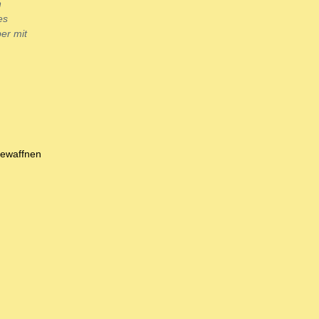
n
es
er mit
bewaffnen