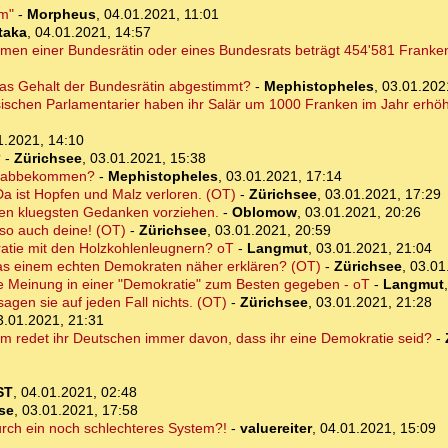
em"
-
Morpheus
,
04.01.2021, 11:01
taka
,
04.01.2021, 14:57
mmen einer Bundesrätin oder eines Bundesrats beträgt 454'581 Franke
as Gehalt der Bundesrätin abgestimmt?
-
Mephistopheles
,
03.01.202
ischen Parlamentarier haben ihr Salär um 1000 Franken im Jahr erhöht
1.2021, 14:10
?
-
Zürichsee
,
03.01.2021, 15:38
he abbekommen?
-
Mephistopheles
,
03.01.2021, 17:14
 ist Hopfen und Malz verloren. (OT)
-
Zürichsee
,
03.01.2021, 17:29
 kluegsten Gedanken vorziehen.
-
Oblomow
,
03.01.2021, 20:26
 so auch deine! (OT)
-
Zürichsee
,
03.01.2021, 20:59
ratie mit den Holzkohlenleugnern? oT
-
Langmut
,
03.01.2021, 21:04
as einem echten Demokraten näher erklären? (OT)
-
Zürichsee
,
03.01
e Meinung in einer "Demokratie" zum Besten gegeben - oT
-
Langmut
gen sie auf jeden Fall nichts. (OT)
-
Zürichsee
,
03.01.2021, 21:28
3.01.2021, 21:31
um redet ihr Deutschen immer davon, dass ihr eine Demokratie seid?
-
ST
,
04.01.2021, 02:48
ese
,
03.01.2021, 17:58
urch ein noch schlechteres System?!
-
valuereiter
,
04.01.2021, 15:09