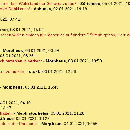
se mit dem Wohlstand der Schweiz zu tun?
-
Zürichsee
,
05.01.2021, 1
rter Debitismus!
-
Ashitaka
,
02.01.2021, 19:19
2021, 07:41
phet
,
03.01.2021, 15:04
schen wirken einfach nur lächerlich auf andere." Stimmt genau, Herr 
-
Morpheus
,
03.01.2021, 03:39
03.01.2021, 08:26
rch bezahlen in Verkehr
-
Morpheus
,
03.01.2021, 10:59
ser zu nutzen:
-
stokk
,
03.01.2021, 12:28
-
Morpheus
,
03.01.2021, 15:49
4.01.2021, 04:10
 14:47
hätten!
-
Mephistopheles
,
03.01.2021, 21:28
tfriese
,
03.01.2021, 18:27
erade in der Pandemie
-
Morpheus
,
04.01.2021, 10:56