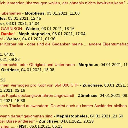
ich jemanden überzeugen wollen, der ohnehin nichts bewirken kann?
ie übersehen
-
Morpheus
,
03.01.2021, 11:08
les
,
03.01.2021, 12:45
er
,
03.01.2021, 14:04
ger GARNISON
-
Weiner
,
03.01.2021, 16:16
? Danke!
-
Mephistopheles
,
03.01.2021, 17:04
s!
-
Weiner
,
04.01.2021, 01:36
r Körper mir - oder sind die Gedanken meine ... andere Eigentumsfra
1, 04:05
2021, 09:23
Beherrschte oder Obrigkeit und Untertanen
-
Morpheus
,
04.01.2021, 11
-
Ostfriese
,
04.01.2021, 13:08
8
:52
it einem Vermögen pro Kopf von 564.000 CHF
-
Zürichsee
,
03.01.2021, 
1.2021, 02:16
 das Kapitaldeckungsverfahren angewandt
-
Zürichsee
,
04.01.2021, 08
1.2021, 15:36
 nach Thailand auswandern. Da wirst auch du immer Ausländer bleiben 
endwann darauf gekommen sind
-
Mephistopheles
,
04.01.2021, 21:50
 der Börse anderes?
-
Zürichsee
,
04.01.2021, 23:29
 her ....
-
NST
,
05.01.2021, 05:13