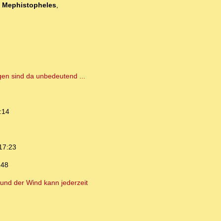
-
Mephistopheles
,
gen sind da unbedeutend ...
:14
17:23
:48
und der Wind kann jederzeit