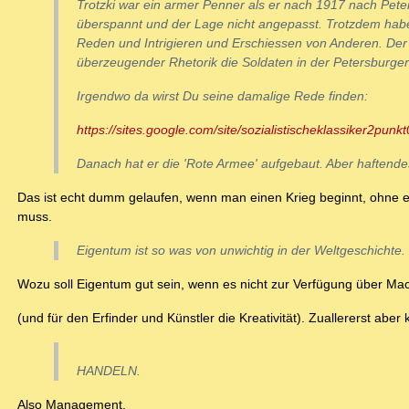
Trotzki war ein armer Penner als er nach 1917 nach Pete
überspannt und der Lage nicht angepasst. Trotzdem hab
Reden und Intrigieren und Erschiessen von Anderen. Der 
überzeugender Rhetorik die Soldaten in der Petersburg
Irgendwo da wirst Du seine damalige Rede finden:
https://sites.google.com/site/sozialistischeklassiker2punkt
Danach hat er die 'Rote Armee' aufgebaut. Aber haftende
Das ist echt dumm gelaufen, wenn man einen Krieg beginnt, ohne ei
muss.
Eigentum ist so was von unwichtig in der Weltgeschichte.
Wozu soll Eigentum gut sein, wenn es nicht zur Verfügung über Mach
(und für den Erfinder und Künstler die Kreativität). Zuallererst ab
HANDELN.
Also Management.