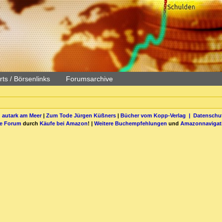
ts / Börsenlinks
Forumsarchive
 autark am Meer
|
Zum Tode Jürgen Küßners
|
Bücher vom Kopp-Verlag |
Datenschut
be Forum
durch
Käufe bei Amazon
! |
Weitere Buchempfehlungen
und
Amazonnavigat