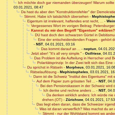
Ich möchte doch gar niemanden überzeugen! Warum sollte 
03.01.2021, 08:47
Da hast du aber den "Konstruktionsfehler" der Demokrat
Stimmt. Habe ich tatsächlich übersehen
-
Mephistophe
Eigentum ist irrelevant, haftendes erst recht, ...
-
Wein
Vergessenes Wort im vorigen Beitrag: Petersbur
Kannst du mir den Begriff "Eigentum" erklären
DU hast doch den schwarzen Gürtel in Debitismu
Eine der entscheidendenden Fragen - gehört de
-
NST
,
04.01.2021, 03:16
Das kommt darauf an ...
-
neptun
,
04.01.202
Jetzt aber! "It's all very simple."
-
Ostfriese
,
04.01.
Das Problem ist die Aufteilung in Herrscher und 
Polaritätsprinzip: In der Zwei teilt sich das Eine
Du sprichst in Rätseln
-
Morpheus
,
03.01.2021, 16:0
Rätselauflösung
-
Mephistopheles
,
03.01.2021, 16
Dann ist die Schweiz "Institut des Eigentums" m
Auf dem Papier zum grössten Teil ...
-
NST
,
04.0
Bei den Pensionskassen in der Schweiz wird
Ich denke und rechne anders ...
-
NST
,
04.0
Da denken wirklich anders: Ich würde nie
drehen.(OT)
-
Zürichsee
,
04.01.2021, 17:53
Das liegt eben daran, dass die Schweizer irg
Was ist daran verwerflich? Was machst du an
Stimmt - nur der Wohlstand kommt wo anders