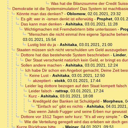
Was hat die Bilanzsumme der Credit Suis
Demokratie ist die Systemsimulation! Das System ist machtbasie
Könnte man das denken?
-
Oblomow
,
02.01.2021, 23:32
Es gilt: wer in -ismen denkt ist eiferwütig
-
Prophet
,
03.01.
Das kann man denken
-
Ashitaka
,
03.01.2021, 11:28
Wichtigmachen mit Fremdwörtern bitte unterlassen
-
Pro
"Menschen die nicht einmal ihre eigene Sprache beherr
03.01.2021, 15:54
Lustig bist du ja
-
Ashitaka
,
03.01.2021, 21:00
Staaten müssen sich nicht verschulden um Geld auszugeben
Dottore hat das bestehende System beschrieben
-
Linder
,
Der Staat verschenkt natürlich kein Geld, er bringt es du
Sollen andere machen
-
Ashitaka
,
03.01.2021, 12:24
Ich habe Dir schon ein Angebot gemacht, Deine Zeit bes
Keine Lust
-
Ashitaka
,
03.01.2021, 12:50
akzeptiert
-
stokk
,
03.01.2021, 17:44
Leider lag dottore bezogen auf den Staat kompett falsch
Leider falsch
-
rattrap
,
03.01.2021, 17:24
Kurz
-
Ashitaka
,
03.01.2021, 18:08
Kreditgeld der Banken ist Schuldgeld
-
Morpheus
,
0
"Einfach so" gibt es nichts
-
Ashitaka
,
04.01.2021,
Das wenn Jakob Fugger und seine Erben nur gewusst 
Dottore vor 1512 Tagen sehr kurz: "It's all very simple."
-
Os
Wie die Verteilung geregelt wird das erleben wir doch g
Kurze Rückfrage bitte, ...
-
Weiner
,
04.01.2021, 09:51