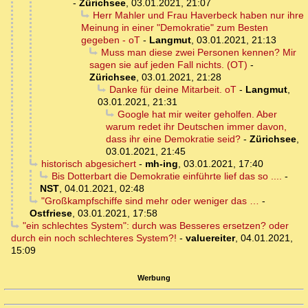
-
Zürichsee
,
03.01.2021, 21:07
Herr Mahler und Frau Haverbeck haben nur ihre
Meinung in einer "Demokratie" zum Besten
gegeben - oT
-
Langmut
,
03.01.2021, 21:13
Muss man diese zwei Personen kennen? Mir
sagen sie auf jeden Fall nichts. (OT)
-
Zürichsee
,
03.01.2021, 21:28
Danke für deine Mitarbeit. oT
-
Langmut
,
03.01.2021, 21:31
Google hat mir weiter geholfen. Aber
warum redet ihr Deutschen immer davon,
dass ihr eine Demokratie seid?
-
Zürichsee
,
03.01.2021, 21:45
historisch abgesichert
-
mh-ing
,
03.01.2021, 17:40
Bis Dotterbart die Demokratie einführte lief das so ....
-
NST
,
04.01.2021, 02:48
"Großkampfschiffe sind mehr oder weniger das …
-
Ostfriese
,
03.01.2021, 17:58
"ein schlechtes System": durch was Besseres ersetzen? oder
durch ein noch schlechteres System?!
-
valuereiter
,
04.01.2021,
15:09
Werbung