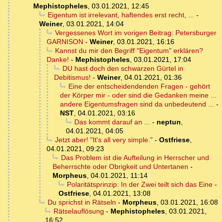
Mephistopheles
,
03.01.2021, 12:45
Eigentum ist irrelevant, haftendes erst recht, ...
-
Weiner
,
03.01.2021, 14:04
Vergessenes Wort im vorigen Beitrag: Petersburger
GARNISON
-
Weiner
,
03.01.2021, 16:16
Kannst du mir den Begriff "Eigentum" erklären?
Danke!
-
Mephistopheles
,
03.01.2021, 17:04
DU hast doch den schwarzen Gürtel in
Debitismus!
-
Weiner
,
04.01.2021, 01:36
Eine der entscheidendenden Fragen - gehört
der Körper mir - oder sind die Gedanken meine ...
andere Eigentumsfragen sind da unbedeutend ...
-
NST
,
04.01.2021, 03:16
Das kommt darauf an ...
-
neptun
,
04.01.2021, 04:05
Jetzt aber! "It's all very simple."
-
Ostfriese
,
04.01.2021, 09:23
Das Problem ist die Aufteilung in Herrscher und
Beherrschte oder Obrigkeit und Untertanen
-
Morpheus
,
04.01.2021, 11:14
Polaritätsprinzip: In der Zwei teilt sich das Eine
-
Ostfriese
,
04.01.2021, 13:08
Du sprichst in Rätseln
-
Morpheus
,
03.01.2021, 16:08
Rätselauflösung
-
Mephistopheles
,
03.01.2021,
16:52