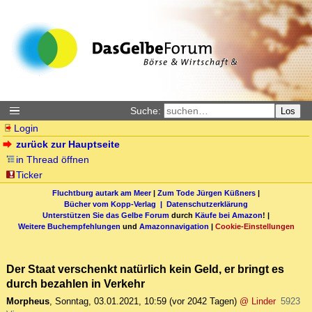
Suche:
Los
Login
zurück zur Hauptseite
in Thread öffnen
Ticker
Fluchtburg autark am Meer
|
Zum Tode Jürgen Küßners
|
Bücher vom Kopp-Verlag |
Datenschutzerklärung
Unterstützen Sie das Gelbe Forum
durch
Käufe bei Amazon
! |
Weitere Buchempfehlungen
und
Amazonnavigation
|
Cookie-Einstellungen
Der Staat verschenkt natürlich kein Geld, er bringt es
durch bezahlen in Verkehr
Morpheus
,
Sonntag, 03.01.2021, 10:59
(vor 2042 Tagen)
@ Linder
5923