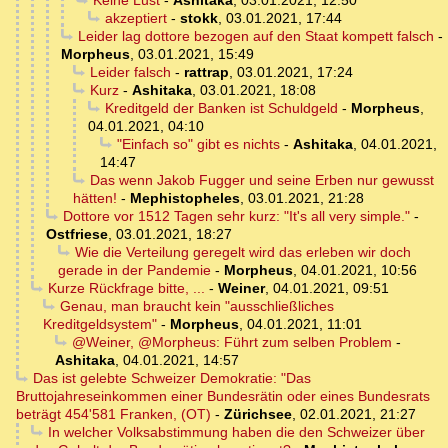
Keine Lust
-
Ashitaka
,
03.01.2021, 12:50
akzeptiert
-
stokk
,
03.01.2021, 17:44
Leider lag dottore bezogen auf den Staat kompett falsch
-
Morpheus
,
03.01.2021, 15:49
Leider falsch
-
rattrap
,
03.01.2021, 17:24
Kurz
-
Ashitaka
,
03.01.2021, 18:08
Kreditgeld der Banken ist Schuldgeld
-
Morpheus
,
04.01.2021, 04:10
"Einfach so" gibt es nichts
-
Ashitaka
,
04.01.2021,
14:47
Das wenn Jakob Fugger und seine Erben nur gewusst
hätten!
-
Mephistopheles
,
03.01.2021, 21:28
Dottore vor 1512 Tagen sehr kurz: "It's all very simple."
-
Ostfriese
,
03.01.2021, 18:27
Wie die Verteilung geregelt wird das erleben wir doch
gerade in der Pandemie
-
Morpheus
,
04.01.2021, 10:56
Kurze Rückfrage bitte, ...
-
Weiner
,
04.01.2021, 09:51
Genau, man braucht kein "ausschließliches
Kreditgeldsystem"
-
Morpheus
,
04.01.2021, 11:01
@Weiner, @Morpheus: Führt zum selben Problem
-
Ashitaka
,
04.01.2021, 14:57
Das ist gelebte Schweizer Demokratie: "Das
Bruttojahreseinkommen einer Bundesrätin oder eines Bundesrats
beträgt 454'581 Franken, (OT)
-
Zürichsee
,
02.01.2021, 21:27
In welcher Volksabstimmung haben die den Schweizer über