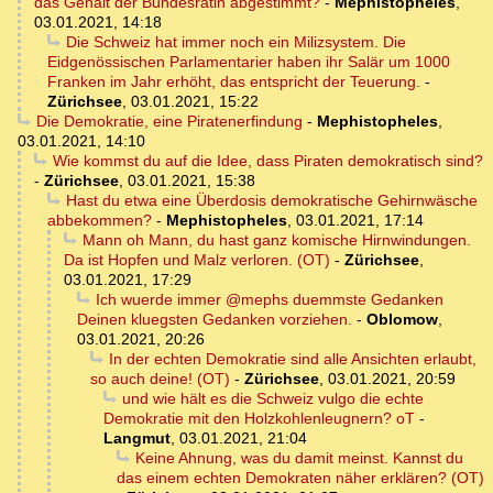
das Gehalt der Bundesrätin abgestimmt?
-
Mephistopheles
,
03.01.2021, 14:18
Die Schweiz hat immer noch ein Milizsystem. Die
Eidgenössischen Parlamentarier haben ihr Salär um 1000
Franken im Jahr erhöht, das entspricht der Teuerung.
-
Zürichsee
,
03.01.2021, 15:22
Die Demokratie, eine Piratenerfindung
-
Mephistopheles
,
03.01.2021, 14:10
Wie kommst du auf die Idee, dass Piraten demokratisch sind?
-
Zürichsee
,
03.01.2021, 15:38
Hast du etwa eine Überdosis demokratische Gehirnwäsche
abbekommen?
-
Mephistopheles
,
03.01.2021, 17:14
Mann oh Mann, du hast ganz komische Hirnwindungen.
Da ist Hopfen und Malz verloren. (OT)
-
Zürichsee
,
03.01.2021, 17:29
Ich wuerde immer @mephs duemmste Gedanken
Deinen kluegsten Gedanken vorziehen.
-
Oblomow
,
03.01.2021, 20:26
In der echten Demokratie sind alle Ansichten erlaubt,
so auch deine! (OT)
-
Zürichsee
,
03.01.2021, 20:59
und wie hält es die Schweiz vulgo die echte
Demokratie mit den Holzkohlenleugnern? oT
-
Langmut
,
03.01.2021, 21:04
Keine Ahnung, was du damit meinst. Kannst du
das einem echten Demokraten näher erklären? (OT)