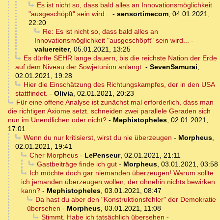
Es ist nicht so, dass bald alles an Innovationsmöglichkeit
"ausgeschöpft" sein wird...
-
sensortimecom
,
04.01.2021,
22:20
Re: Es ist nicht so, dass bald alles an
Innovationsmöglichkeit "ausgeschöpft" sein wird...
-
valuereiter
,
05.01.2021, 13:25
Es dürfte SEHR lange dauern, bis die reichste Nation der Erde
auf dem Niveau der Sowjetunion anlangt.
-
SevenSamurai
,
02.01.2021, 19:28
Hier die Einschätzung des Richtungskampfes, der in den USA
stattfindet.
-
Olivia
,
02.01.2021, 20:23
Für eine offene Analyse ist zunächst mal erforderlich, dass man
die richtigen Axiome setzt. schneiden zwei parallele Geraden sich
nun im Unendlichen oder nicht?
-
Mephistopheles
,
02.01.2021,
17:01
Wenn du nur kritisierst, wirst du nie überzeugen
-
Morpheus
,
02.01.2021, 19:41
Cher Morpheus
-
LePenseur
,
02.01.2021, 21:11
Gastbeiträge finde ich gut
-
Morpheus
,
03.01.2021, 03:58
Ich möchte doch gar niemanden überzeugen! Warum sollte
ich jemanden überzeugen wollen, der ohnehin nichts bewirken
kann?
-
Mephistopheles
,
03.01.2021, 08:47
Da hast du aber den "Konstruktionsfehler" der Demokratie
übersehen
-
Morpheus
,
03.01.2021, 11:08
Stimmt. Habe ich tatsächlich übersehen
-