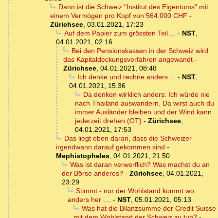
Dann ist die Schweiz "Institut des Eigentums" mit
einem Vermögen pro Kopf von 564.000 CHF
-
Zürichsee
,
03.01.2021, 17:23
Auf dem Papier zum grössten Teil ...
-
NST
,
04.01.2021, 02:16
Bei den Pensionskassen in der Schweiz wird
das Kapitaldeckungsverfahren angewandt
-
Zürichsee
,
04.01.2021, 08:48
Ich denke und rechne anders ...
-
NST
,
04.01.2021, 15:36
Da denken wirklich anders: Ich würde nie
nach Thailand auswandern. Da wirst auch du
immer Ausländer bleiben und der Wind kann
jederzeit drehen.(OT)
-
Zürichsee
,
04.01.2021, 17:53
Das liegt eben daran, dass die Schweizer
irgendwann darauf gekommen sind
-
Mephistopheles
,
04.01.2021, 21:50
Was ist daran verwerflich? Was machst du an
der Börse anderes?
-
Zürichsee
,
04.01.2021,
23:29
Stimmt - nur der Wohlstand kommt wo
anders her ....
-
NST
,
05.01.2021, 05:13
Was hat die Bilanzsumme der Credit Suisse
mit dem Wohlstand der Schweiz zu tun?
-