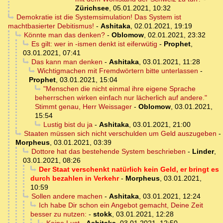
Zürichsee
,
05.01.2021, 10:32
Demokratie ist die Systemsimulation! Das System ist
machtbasierter Debitismus!
-
Ashitaka
,
02.01.2021, 19:19
Könnte man das denken?
-
Oblomow
,
02.01.2021, 23:32
Es gilt: wer in -ismen denkt ist eiferwütig
-
Prophet
,
03.01.2021, 07:41
Das kann man denken
-
Ashitaka
,
03.01.2021, 11:28
Wichtigmachen mit Fremdwörtern bitte unterlassen
-
Prophet
,
03.01.2021, 15:04
"Menschen die nicht einmal ihre eigene Sprache
beherrschen wirken einfach nur lächerlich auf andere."
Stimmt genau, Herr Weissager
-
Oblomow
,
03.01.2021,
15:54
Lustig bist du ja
-
Ashitaka
,
03.01.2021, 21:00
Staaten müssen sich nicht verschulden um Geld auszugeben
-
Morpheus
,
03.01.2021, 03:39
Dottore hat das bestehende System beschrieben
-
Linder
,
03.01.2021, 08:26
Der Staat verschenkt natürlich kein Geld, er bringt es
durch bezahlen in Verkehr
-
Morpheus
,
03.01.2021,
10:59
Sollen andere machen
-
Ashitaka
,
03.01.2021, 12:24
Ich habe Dir schon ein Angebot gemacht, Deine Zeit
besser zu nutzen:
-
stokk
,
03.01.2021, 12:28