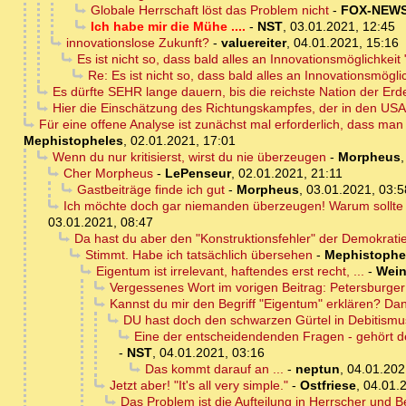
Globale Herrschaft löst das Problem nicht
-
FOX-NEW
Ich habe mir die Mühe ....
-
NST
,
03.01.2021, 12:45
innovationslose Zukunft?
-
valuereiter
,
04.01.2021, 15:16
Es ist nicht so, dass bald alles an Innovationsmöglichkeit 
Re: Es ist nicht so, dass bald alles an Innovationsmöglic
Es dürfte SEHR lange dauern, bis die reichste Nation der Er
Hier die Einschätzung des Richtungskampfes, der in den USA s
Für eine offene Analyse ist zunächst mal erforderlich, dass man
Mephistopheles
,
02.01.2021, 17:01
Wenn du nur kritisierst, wirst du nie überzeugen
-
Morpheus
Cher Morpheus
-
LePenseur
,
02.01.2021, 21:11
Gastbeiträge finde ich gut
-
Morpheus
,
03.01.2021, 03:5
Ich möchte doch gar niemanden überzeugen! Warum sollte 
03.01.2021, 08:47
Da hast du aber den "Konstruktionsfehler" der Demokrat
Stimmt. Habe ich tatsächlich übersehen
-
Mephistophe
Eigentum ist irrelevant, haftendes erst recht, ...
-
Wein
Vergessenes Wort im vorigen Beitrag: Petersbur
Kannst du mir den Begriff "Eigentum" erklären? Da
DU hast doch den schwarzen Gürtel in Debitismu
Eine der entscheidendenden Fragen - gehört de
-
NST
,
04.01.2021, 03:16
Das kommt darauf an ...
-
neptun
,
04.01.202
Jetzt aber! "It's all very simple."
-
Ostfriese
,
04.01.
Das Problem ist die Aufteilung in Herrscher und 