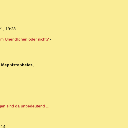
21, 19:28
 im Unendlichen oder nicht?
-
-
Mephistopheles
,
gen sind da unbedeutend ...
:14