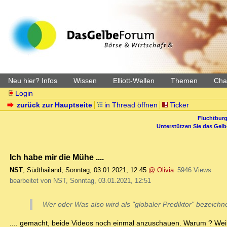
Neu hier? Infos
Wissen
Elliott-Wellen
Themen
Char
Login
zurück zur Hauptseite
in Thread öffnen
Ticker
Fluchtburg
Unterstützen Sie das Gel
Ich habe mir die Mühe ....
NST
,
Südthailand
,
Sonntag, 03.01.2021, 12:45
@ Olivia
5946 Views
bearbeitet von NST, Sonntag, 03.01.2021, 12:51
Wer oder Was also wird als "globaler Prediktor" bezeich
.... gemacht, beide Videos noch einmal anzuschauen. Warum ? Weil