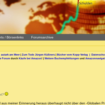
ts / Börsenlinks
Forumsarchive
 autark am Meer
|
Zum Tode Jürgen Küßners
|
Bücher vom Kopp-Verlag |
Datenschut
be Forum
durch
Käufe bei Amazon
! |
Weitere Buchempfehlungen
und
Amazonnavigat
net?
 aus meiner Erinnerung heraus überhaupt nicht über den -Globalen Prä