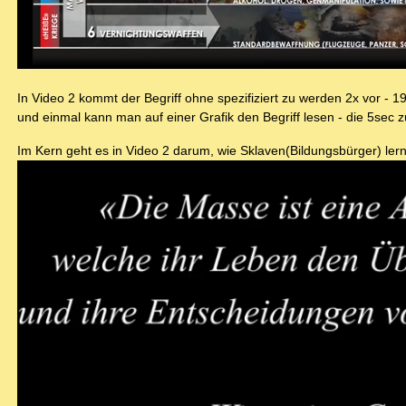
In Video 2 kommt der Begriff ohne spezifiziert zu werden 2x vor - 19
und einmal kann man auf einer Grafik den Begriff lesen - die 5sec z
Im Kern geht es in Video 2 darum, wie Sklaven(Bildungsbürger) ler