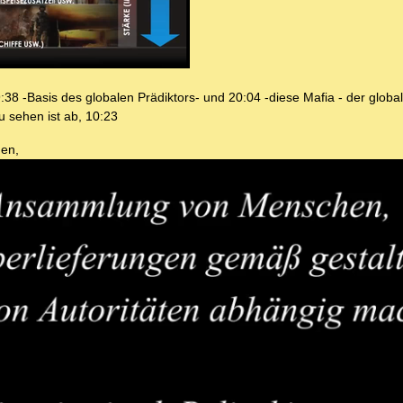
:38 -Basis des globalen Prädiktors- und 20:04 -diese Mafia - der global
u sehen ist ab, 10:23
nen,