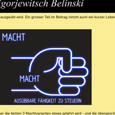
ausgeübt wird. Ein grosser Teil im Beitrag nimmt auch ein kurzer Lebe
er die letzten 3 Machtvarianten etwas gelehrt wird - und die übergeor