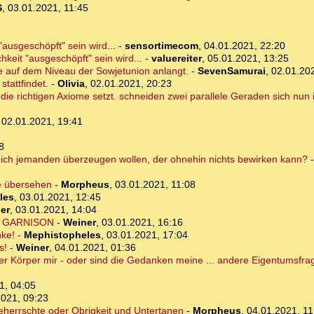
S
,
03.01.2021, 11:45
"ausgeschöpft" sein wird...
-
sensortimecom
,
04.01.2021, 22:20
hkeit "ausgeschöpft" sein wird...
-
valuereiter
,
05.01.2021, 13:25
de auf dem Niveau der Sowjetunion anlangt.
-
SevenSamurai
,
02.01.20
tattfindet.
-
Olivia
,
02.01.2021, 20:23
 die richtigen Axiome setzt. schneiden zwei parallele Geraden sich nun
,
02.01.2021, 19:41
8
ich jemanden überzeugen wollen, der ohnehin nichts bewirken kann?
ie übersehen
-
Morpheus
,
03.01.2021, 11:08
les
,
03.01.2021, 12:45
er
,
03.01.2021, 14:04
ger GARNISON
-
Weiner
,
03.01.2021, 16:16
nke!
-
Mephistopheles
,
03.01.2021, 17:04
s!
-
Weiner
,
04.01.2021, 01:36
r Körper mir - oder sind die Gedanken meine ... andere Eigentumsfra
1, 04:05
2021, 09:23
Beherrschte oder Obrigkeit und Untertanen
-
Morpheus
,
04.01.2021, 11