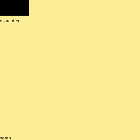
nslauf des
dneten