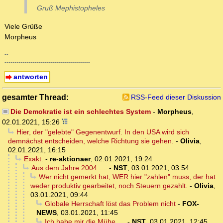
Gruß Mephistopheles
Viele Grüße
Morpheus
--
-------------------------------------------
antworten
gesamter Thread:
RSS-Feed dieser Diskussion
Die Demokratie ist ein schlechtes System
-
Morpheus
,
02.01.2021, 15:26
Hier, der "gelebte" Gegenentwurf. In den USA wird sich
demnächst entscheiden, welche Richtung sie gehen.
-
Olivia
,
02.01.2021, 16:15
Exakt.
-
re-aktionaer
,
02.01.2021, 19:24
Aus dem Jahre 2004 ....
-
NST
,
03.01.2021, 03:54
Wer nicht gemerkt hat, WER hier "zahlen" muss, der hat
weder produktiv gearbeitet, noch Steuern gezahlt.
-
Olivia
,
03.01.2021, 09:44
Globale Herrschaft löst das Problem nicht
-
FOX-
NEWS
,
03.01.2021, 11:45
Ich habe mir die Mühe ....
-
NST
,
03.01.2021, 12:45