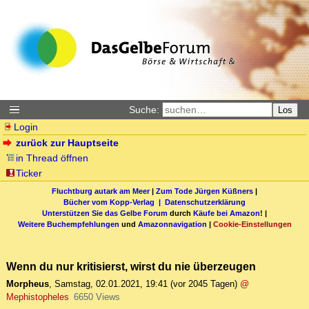
Suche:
Los
Login
zurück zur Hauptseite
in Thread öffnen
Ticker
Fluchtburg autark am Meer
|
Zum Tode Jürgen Küßners
|
Bücher vom Kopp-Verlag |
Datenschutzerklärung
Unterstützen Sie das Gelbe Forum
durch
Käufe bei Amazon
! |
Weitere Buchempfehlungen
und
Amazonnavigation
|
Cookie-Einstellungen
Wenn du nur kritisierst, wirst du nie überzeugen
Morpheus
,
Samstag, 02.01.2021, 19:41
(vor 2045 Tagen)
@
Mephistopheles
6650 Views