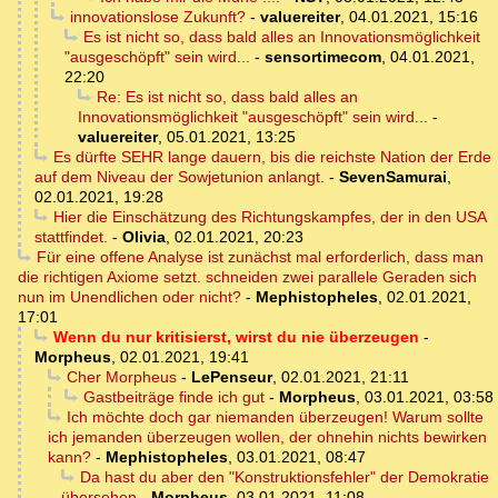
innovationslose Zukunft?
-
valuereiter
,
04.01.2021, 15:16
Es ist nicht so, dass bald alles an Innovationsmöglichkeit
"ausgeschöpft" sein wird...
-
sensortimecom
,
04.01.2021,
22:20
Re: Es ist nicht so, dass bald alles an
Innovationsmöglichkeit "ausgeschöpft" sein wird...
-
valuereiter
,
05.01.2021, 13:25
Es dürfte SEHR lange dauern, bis die reichste Nation der Erde
auf dem Niveau der Sowjetunion anlangt.
-
SevenSamurai
,
02.01.2021, 19:28
Hier die Einschätzung des Richtungskampfes, der in den USA
stattfindet.
-
Olivia
,
02.01.2021, 20:23
Für eine offene Analyse ist zunächst mal erforderlich, dass man
die richtigen Axiome setzt. schneiden zwei parallele Geraden sich
nun im Unendlichen oder nicht?
-
Mephistopheles
,
02.01.2021,
17:01
Wenn du nur kritisierst, wirst du nie überzeugen
-
Morpheus
,
02.01.2021, 19:41
Cher Morpheus
-
LePenseur
,
02.01.2021, 21:11
Gastbeiträge finde ich gut
-
Morpheus
,
03.01.2021, 03:58
Ich möchte doch gar niemanden überzeugen! Warum sollte
ich jemanden überzeugen wollen, der ohnehin nichts bewirken
kann?
-
Mephistopheles
,
03.01.2021, 08:47
Da hast du aber den "Konstruktionsfehler" der Demokratie
übersehen
-
Morpheus
,
03.01.2021, 11:08