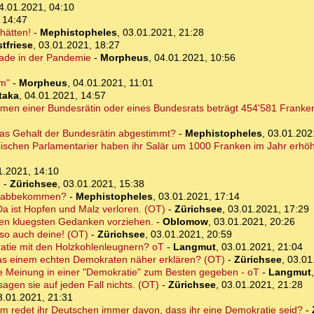
4.01.2021, 04:10
 14:47
hätten!
-
Mephistopheles
,
03.01.2021, 21:28
tfriese
,
03.01.2021, 18:27
erade in der Pandemie
-
Morpheus
,
04.01.2021, 10:56
em"
-
Morpheus
,
04.01.2021, 11:01
taka
,
04.01.2021, 14:57
mmen einer Bundesrätin oder eines Bundesrats beträgt 454'581 Franke
as Gehalt der Bundesrätin abgestimmt?
-
Mephistopheles
,
03.01.202
ischen Parlamentarier haben ihr Salär um 1000 Franken im Jahr erhöht
1.2021, 14:10
?
-
Zürichsee
,
03.01.2021, 15:38
he abbekommen?
-
Mephistopheles
,
03.01.2021, 17:14
 ist Hopfen und Malz verloren. (OT)
-
Zürichsee
,
03.01.2021, 17:29
 kluegsten Gedanken vorziehen.
-
Oblomow
,
03.01.2021, 20:26
 so auch deine! (OT)
-
Zürichsee
,
03.01.2021, 20:59
ratie mit den Holzkohlenleugnern? oT
-
Langmut
,
03.01.2021, 21:04
as einem echten Demokraten näher erklären? (OT)
-
Zürichsee
,
03.01
e Meinung in einer "Demokratie" zum Besten gegeben - oT
-
Langmut
gen sie auf jeden Fall nichts. (OT)
-
Zürichsee
,
03.01.2021, 21:28
3.01.2021, 21:31
um redet ihr Deutschen immer davon, dass ihr eine Demokratie seid?
-