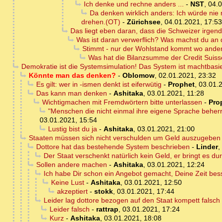
Ich denke und rechne anders ...
-
NST
,
04.0
Da denken wirklich anders: Ich würde nie
drehen.(OT)
-
Zürichsee
,
04.01.2021, 17:53
Das liegt eben daran, dass die Schweizer irg
Was ist daran verwerflich? Was machst du an
Stimmt - nur der Wohlstand kommt wo anders
Was hat die Bilanzsumme der Credit Suis
Demokratie ist die Systemsimulation! Das System ist machtbasie
Könnte man das denken?
-
Oblomow
,
02.01.2021, 23:32
Es gilt: wer in -ismen denkt ist eiferwütig
-
Prophet
,
03.01.
Das kann man denken
-
Ashitaka
,
03.01.2021, 11:28
Wichtigmachen mit Fremdwörtern bitte unterlassen
-
Pro
"Menschen die nicht einmal ihre eigene Sprache beherr
03.01.2021, 15:54
Lustig bist du ja
-
Ashitaka
,
03.01.2021, 21:00
Staaten müssen sich nicht verschulden um Geld auszugeben
Dottore hat das bestehende System beschrieben
-
Linder
,
Der Staat verschenkt natürlich kein Geld, er bringt es du
Sollen andere machen
-
Ashitaka
,
03.01.2021, 12:24
Ich habe Dir schon ein Angebot gemacht, Deine Zeit bes
Keine Lust
-
Ashitaka
,
03.01.2021, 12:50
akzeptiert
-
stokk
,
03.01.2021, 17:44
Leider lag dottore bezogen auf den Staat kompett falsch
Leider falsch
-
rattrap
,
03.01.2021, 17:24
Kurz
-
Ashitaka
,
03.01.2021, 18:08