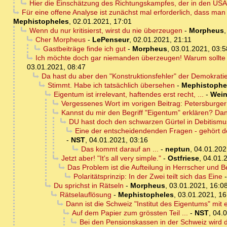
Hier die Einschätzung des Richtungskampfes, der in den USA s
Für eine offene Analyse ist zunächst mal erforderlich, dass man
Mephistopheles
,
02.01.2021, 17:01
Wenn du nur kritisierst, wirst du nie überzeugen
-
Morpheus
Cher Morpheus
-
LePenseur
,
02.01.2021, 21:11
Gastbeiträge finde ich gut
-
Morpheus
,
03.01.2021, 03:5
Ich möchte doch gar niemanden überzeugen! Warum sollte 
03.01.2021, 08:47
Da hast du aber den "Konstruktionsfehler" der Demokrat
Stimmt. Habe ich tatsächlich übersehen
-
Mephistophe
Eigentum ist irrelevant, haftendes erst recht, ...
-
Wein
Vergessenes Wort im vorigen Beitrag: Petersbur
Kannst du mir den Begriff "Eigentum" erklären? Da
DU hast doch den schwarzen Gürtel in Debitismu
Eine der entscheidendenden Fragen - gehört de
-
NST
,
04.01.2021, 03:16
Das kommt darauf an ...
-
neptun
,
04.01.202
Jetzt aber! "It's all very simple."
-
Ostfriese
,
04.01.
Das Problem ist die Aufteilung in Herrscher und 
Polaritätsprinzip: In der Zwei teilt sich das Eine
Du sprichst in Rätseln
-
Morpheus
,
03.01.2021, 16:0
Rätselauflösung
-
Mephistopheles
,
03.01.2021, 16
Dann ist die Schweiz "Institut des Eigentums" m
Auf dem Papier zum grössten Teil ...
-
NST
,
04.0
Bei den Pensionskassen in der Schweiz wird