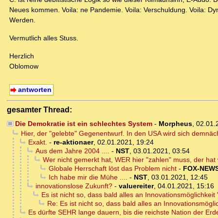
Neues kommen. Voila: ne Pandemie. Voila: Verschuldung. Voila: Dyna
Werden.
Vermutlich alles Stuss.
Herzlich
Oblomow
antworten
gesamter Thread:
Die Demokratie ist ein schlechtes System
-
Morpheus
,
02.01.
Hier, der "gelebte" Gegenentwurf. In den USA wird sich demnäc
Exakt.
-
re-aktionaer
,
02.01.2021, 19:24
Aus dem Jahre 2004 ....
-
NST
,
03.01.2021, 03:54
Wer nicht gemerkt hat, WER hier "zahlen" muss, der hat 
Globale Herrschaft löst das Problem nicht
-
FOX-NEW
Ich habe mir die Mühe ....
-
NST
,
03.01.2021, 12:45
innovationslose Zukunft?
-
valuereiter
,
04.01.2021, 15:16
Es ist nicht so, dass bald alles an Innovationsmöglichkeit 
Re: Es ist nicht so, dass bald alles an Innovationsmöglic
Es dürfte SEHR lange dauern, bis die reichste Nation der Er