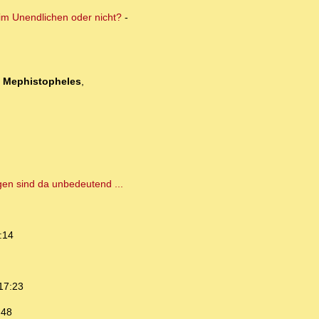
 im Unendlichen oder nicht?
-
-
Mephistopheles
,
gen sind da unbedeutend ...
:14
17:23
:48