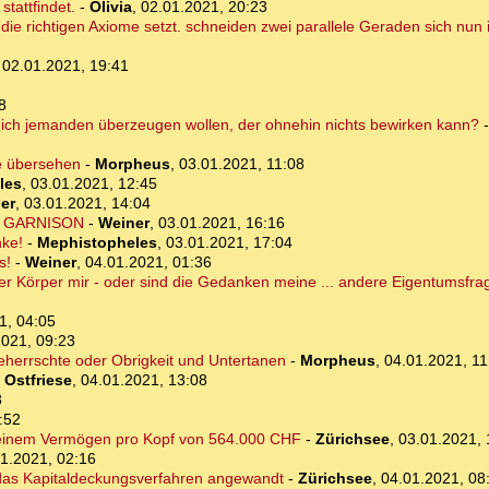
tattfindet.
-
Olivia
,
02.01.2021, 20:23
 die richtigen Axiome setzt. schneiden zwei parallele Geraden sich nun
,
02.01.2021, 19:41
8
ich jemanden überzeugen wollen, der ohnehin nichts bewirken kann?
ie übersehen
-
Morpheus
,
03.01.2021, 11:08
les
,
03.01.2021, 12:45
er
,
03.01.2021, 14:04
ger GARNISON
-
Weiner
,
03.01.2021, 16:16
nke!
-
Mephistopheles
,
03.01.2021, 17:04
s!
-
Weiner
,
04.01.2021, 01:36
r Körper mir - oder sind die Gedanken meine ... andere Eigentumsfra
1, 04:05
2021, 09:23
Beherrschte oder Obrigkeit und Untertanen
-
Morpheus
,
04.01.2021, 11
-
Ostfriese
,
04.01.2021, 13:08
8
:52
it einem Vermögen pro Kopf von 564.000 CHF
-
Zürichsee
,
03.01.2021, 
1.2021, 02:16
 das Kapitaldeckungsverfahren angewandt
-
Zürichsee
,
04.01.2021, 08