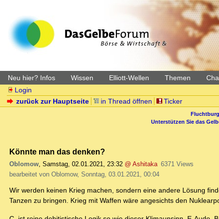
Neu hier? Infos
Wissen
Elliott-Wellen
Themen
Char
Login
zurück zur Hauptseite
in Thread öffnen
Ticker
Fluchtburg
Unterstützen Sie das Gel
Könnte man das denken?
Oblomow
,
Samstag, 02.01.2021, 23:32
@ Ashitaka
6371 Views
bearbeitet von Oblomow, Sonntag, 03.01.2021, 00:04
Wir werden keinen Krieg machen, sondern eine andere Lösung find
Tanzen zu bringen. Krieg mit Waffen wäre angesichts den Nuklearpot
C. ist reine debitistische Logik so wie dieser Klimaunsinn, E-Aud