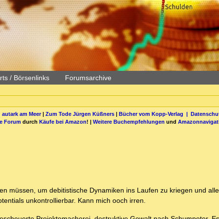
ts / Börsenlinks
Forumsarchive
 autark am Meer
|
Zum Tode Jürgen Küßners
|
Bücher vom Kopp-Verlag |
Datenschut
be Forum
durch
Käufe bei Amazon
! |
Weitere Buchempfehlungen
und
Amazonnavigat
en müssen, um debitistische Dynamiken ins Laufen zu kriegen und all
entials unkontrollierbar. Kann mich ooch irren.
o. Bescheuerte Projektemacherei, destruktive Gewalt nach Schumpeter. 