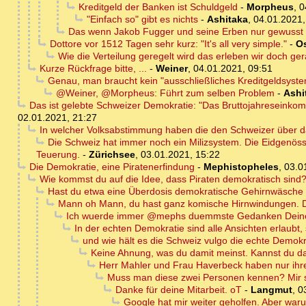
Kreditgeld der Banken ist Schuldgeld
-
Morpheus
,
0
"Einfach so" gibt es nichts
-
Ashitaka
,
04.01.2021,
Das wenn Jakob Fugger und seine Erben nur gewusst 
Dottore vor 1512 Tagen sehr kurz: "It's all very simple."
-
Os
Wie die Verteilung geregelt wird das erleben wir doch g
Kurze Rückfrage bitte, ...
-
Weiner
,
04.01.2021, 09:51
Genau, man braucht kein "ausschließliches Kreditgeldsyst
@Weiner, @Morpheus: Führt zum selben Problem
-
Ashi
Das ist gelebte Schweizer Demokratie: "Das Bruttojahreseinko
02.01.2021, 21:27
In welcher Volksabstimmung haben die den Schweizer über d
Die Schweiz hat immer noch ein Milizsystem. Die Eidgenöss
Teuerung.
-
Zürichsee
,
03.01.2021, 15:22
Die Demokratie, eine Piratenerfindung
-
Mephistopheles
,
03.0
Wie kommst du auf die Idee, dass Piraten demokratisch sind
Hast du etwa eine Überdosis demokratische Gehirnwäsc
Mann oh Mann, du hast ganz komische Hirnwindungen. Da
Ich wuerde immer @mephs duemmste Gedanken Deinen
In der echten Demokratie sind alle Ansichten erlaubt,
und wie hält es die Schweiz vulgo die echte Demok
Keine Ahnung, was du damit meinst. Kannst du d
Herr Mahler und Frau Haverbeck haben nur ihr
Muss man diese zwei Personen kennen? Mir sa
Danke für deine Mitarbeit. oT
-
Langmut
,
0
Google hat mir weiter geholfen. Aber war