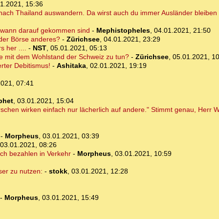
1.2021, 15:36
 nach Thailand auswandern. Da wirst auch du immer Ausländer bleiben 
endwann darauf gekommen sind
-
Mephistopheles
,
04.01.2021, 21:50
 der Börse anderes?
-
Zürichsee
,
04.01.2021, 23:29
 her ....
-
NST
,
05.01.2021, 05:13
se mit dem Wohlstand der Schweiz zu tun?
-
Zürichsee
,
05.01.2021, 1
rter Debitismus!
-
Ashitaka
,
02.01.2021, 19:19
2021, 07:41
phet
,
03.01.2021, 15:04
schen wirken einfach nur lächerlich auf andere." Stimmt genau, Herr 
-
Morpheus
,
03.01.2021, 03:39
03.01.2021, 08:26
rch bezahlen in Verkehr
-
Morpheus
,
03.01.2021, 10:59
ser zu nutzen:
-
stokk
,
03.01.2021, 12:28
-
Morpheus
,
03.01.2021, 15:49