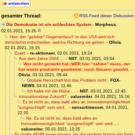
antworten
gesamter Thread:
RSS-Feed dieser Diskussion
Die Demokratie ist ein schlechtes System
-
Morpheus
,
02.01.2021, 15:26
Hier, der "gelebte" Gegenentwurf. In den USA wird sich
demnächst entscheiden, welche Richtung sie gehen.
-
Olivia
,
02.01.2021, 16:15
Exakt.
-
re-aktionaer
,
02.01.2021, 19:24
Aus dem Jahre 2004 ....
-
NST
,
03.01.2021, 03:54
Wer nicht gemerkt hat, WER hier "zahlen" muss, der
hat weder produktiv gearbeitet, noch Steuern gezahlt.
-
Olivia
,
03.01.2021, 09:44
Globale Herrschaft löst das Problem nicht
-
FOX-
NEWS
,
03.01.2021, 11:45
Ich habe mir die Mühe ....
-
NST
,
03.01.2021, 12:45
innovationslose Zukunft?
-
valuereiter
,
04.01.2021, 15:16
Es ist nicht so, dass bald alles an Innovationsmöglichkeit
"ausgeschöpft" sein wird...
-
sensortimecom
,
04.01.2021,
22:20
Re: Es ist nicht so, dass bald alles an
Innovationsmöglichkeit "ausgeschöpft" sein wird...
-
valuereiter
,
05.01.2021, 13:25
Es dürfte SEHR lange dauern, bis die reichste Nation der Erde