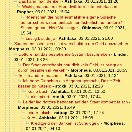
Das kann man denken
-
Ashitaka
,
03.01.2021, 11:28
Wichtigmachen mit Fremdwörtern bitte unterlassen
-
Prophet
,
03.01.2021, 15:04
"Menschen die nicht einmal ihre eigene Sprache
beherrschen wirken einfach nur lächerlich auf andere."
Stimmt genau, Herr Weissager
-
Oblomow
,
03.01.2021,
15:54
Lustig bist du ja
-
Ashitaka
,
03.01.2021, 21:00
Staaten müssen sich nicht verschulden um Geld auszugeben
-
Morpheus
,
03.01.2021, 03:39
Dottore hat das bestehende System beschrieben
-
Linder
,
03.01.2021, 08:26
Der Staat verschenkt natürlich kein Geld, er bringt es
durch bezahlen in Verkehr
-
Morpheus
,
03.01.2021, 10:59
Sollen andere machen
-
Ashitaka
,
03.01.2021, 12:24
Ich habe Dir schon ein Angebot gemacht, Deine Zeit
besser zu nutzen:
-
stokk
,
03.01.2021, 12:28
Keine Lust
-
Ashitaka
,
03.01.2021, 12:50
akzeptiert
-
stokk
,
03.01.2021, 17:44
Leider lag dottore bezogen auf den Staat kompett falsch
-
Morpheus
,
03.01.2021, 15:49
Leider falsch
-
rattrap
,
03.01.2021, 17:24
Kurz
-
Ashitaka
,
03.01.2021, 18:08
Kreditgeld der Banken ist Schuldgeld
-
Morpheus
,
04.01.2021, 04:10