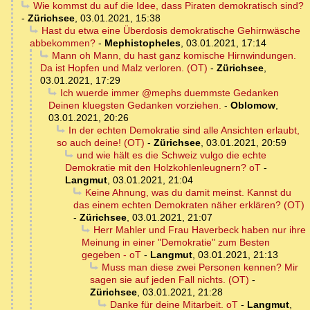
Wie kommst du auf die Idee, dass Piraten demokratisch sind?
-
Zürichsee
,
03.01.2021, 15:38
Hast du etwa eine Überdosis demokratische Gehirnwäsche
abbekommen?
-
Mephistopheles
,
03.01.2021, 17:14
Mann oh Mann, du hast ganz komische Hirnwindungen.
Da ist Hopfen und Malz verloren. (OT)
-
Zürichsee
,
03.01.2021, 17:29
Ich wuerde immer @mephs duemmste Gedanken
Deinen kluegsten Gedanken vorziehen.
-
Oblomow
,
03.01.2021, 20:26
In der echten Demokratie sind alle Ansichten erlaubt,
so auch deine! (OT)
-
Zürichsee
,
03.01.2021, 20:59
und wie hält es die Schweiz vulgo die echte
Demokratie mit den Holzkohlenleugnern? oT
-
Langmut
,
03.01.2021, 21:04
Keine Ahnung, was du damit meinst. Kannst du
das einem echten Demokraten näher erklären? (OT)
-
Zürichsee
,
03.01.2021, 21:07
Herr Mahler und Frau Haverbeck haben nur ihre
Meinung in einer "Demokratie" zum Besten
gegeben - oT
-
Langmut
,
03.01.2021, 21:13
Muss man diese zwei Personen kennen? Mir
sagen sie auf jeden Fall nichts. (OT)
-
Zürichsee
,
03.01.2021, 21:28
Danke für deine Mitarbeit. oT
-
Langmut
,