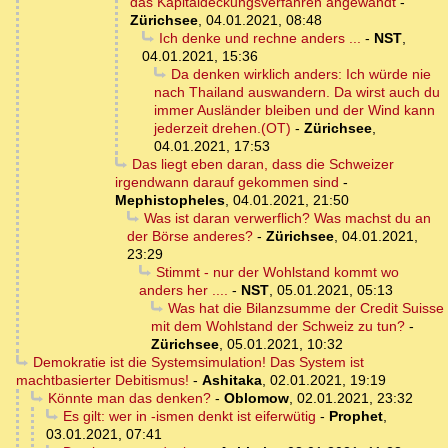
das Kapitaldeckungsverfahren angewandt
-
Zürichsee
,
04.01.2021, 08:48
Ich denke und rechne anders ...
-
NST
,
04.01.2021, 15:36
Da denken wirklich anders: Ich würde nie
nach Thailand auswandern. Da wirst auch du
immer Ausländer bleiben und der Wind kann
jederzeit drehen.(OT)
-
Zürichsee
,
04.01.2021, 17:53
Das liegt eben daran, dass die Schweizer
irgendwann darauf gekommen sind
-
Mephistopheles
,
04.01.2021, 21:50
Was ist daran verwerflich? Was machst du an
der Börse anderes?
-
Zürichsee
,
04.01.2021,
23:29
Stimmt - nur der Wohlstand kommt wo
anders her ....
-
NST
,
05.01.2021, 05:13
Was hat die Bilanzsumme der Credit Suisse
mit dem Wohlstand der Schweiz zu tun?
-
Zürichsee
,
05.01.2021, 10:32
Demokratie ist die Systemsimulation! Das System ist
machtbasierter Debitismus!
-
Ashitaka
,
02.01.2021, 19:19
Könnte man das denken?
-
Oblomow
,
02.01.2021, 23:32
Es gilt: wer in -ismen denkt ist eiferwütig
-
Prophet
,
03.01.2021, 07:41