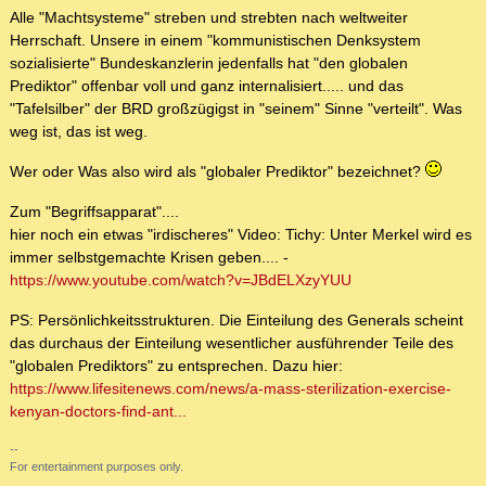
Alle "Machtsysteme" streben und strebten nach weltweiter
Herrschaft. Unsere in einem "kommunistischen Denksystem
sozialisierte" Bundeskanzlerin jedenfalls hat "den globalen
Prediktor" offenbar voll und ganz internalisiert..... und das
"Tafelsilber" der BRD großzügigst in "seinem" Sinne "verteilt". Was
weg ist, das ist weg.
Wer oder Was also wird als "globaler Prediktor" bezeichnet?
Zum "Begriffsapparat"....
hier noch ein etwas "irdischeres" Video: Tichy: Unter Merkel wird es
immer selbstgemachte Krisen geben.... -
https://www.youtube.com/watch?v=JBdELXzyYUU
PS: Persönlichkeitsstrukturen. Die Einteilung des Generals scheint
das durchaus der Einteilung wesentlicher ausführender Teile des
"globalen Prediktors" zu entsprechen. Dazu hier:
https://www.lifesitenews.com/news/a-mass-sterilization-exercise-
kenyan-doctors-find-ant...
--
For entertainment purposes only.