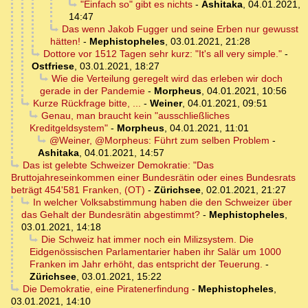
"Einfach so" gibt es nichts
-
Ashitaka
,
04.01.2021,
14:47
Das wenn Jakob Fugger und seine Erben nur gewusst
hätten!
-
Mephistopheles
,
03.01.2021, 21:28
Dottore vor 1512 Tagen sehr kurz: "It's all very simple."
-
Ostfriese
,
03.01.2021, 18:27
Wie die Verteilung geregelt wird das erleben wir doch
gerade in der Pandemie
-
Morpheus
,
04.01.2021, 10:56
Kurze Rückfrage bitte, ...
-
Weiner
,
04.01.2021, 09:51
Genau, man braucht kein "ausschließliches
Kreditgeldsystem"
-
Morpheus
,
04.01.2021, 11:01
@Weiner, @Morpheus: Führt zum selben Problem
-
Ashitaka
,
04.01.2021, 14:57
Das ist gelebte Schweizer Demokratie: "Das
Bruttojahreseinkommen einer Bundesrätin oder eines Bundesrats
beträgt 454'581 Franken, (OT)
-
Zürichsee
,
02.01.2021, 21:27
In welcher Volksabstimmung haben die den Schweizer über
das Gehalt der Bundesrätin abgestimmt?
-
Mephistopheles
,
03.01.2021, 14:18
Die Schweiz hat immer noch ein Milizsystem. Die
Eidgenössischen Parlamentarier haben ihr Salär um 1000
Franken im Jahr erhöht, das entspricht der Teuerung.
-
Zürichsee
,
03.01.2021, 15:22
Die Demokratie, eine Piratenerfindung
-
Mephistopheles
,
03.01.2021, 14:10