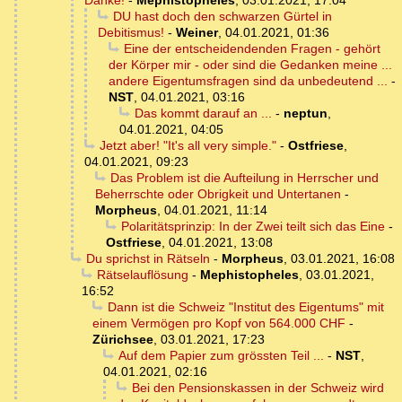
Danke!
-
Mephistopheles
,
03.01.2021, 17:04
DU hast doch den schwarzen Gürtel in
Debitismus!
-
Weiner
,
04.01.2021, 01:36
Eine der entscheidendenden Fragen - gehört
der Körper mir - oder sind die Gedanken meine ...
andere Eigentumsfragen sind da unbedeutend ...
-
NST
,
04.01.2021, 03:16
Das kommt darauf an ...
-
neptun
,
04.01.2021, 04:05
Jetzt aber! "It's all very simple."
-
Ostfriese
,
04.01.2021, 09:23
Das Problem ist die Aufteilung in Herrscher und
Beherrschte oder Obrigkeit und Untertanen
-
Morpheus
,
04.01.2021, 11:14
Polaritätsprinzip: In der Zwei teilt sich das Eine
-
Ostfriese
,
04.01.2021, 13:08
Du sprichst in Rätseln
-
Morpheus
,
03.01.2021, 16:08
Rätselauflösung
-
Mephistopheles
,
03.01.2021,
16:52
Dann ist die Schweiz "Institut des Eigentums" mit
einem Vermögen pro Kopf von 564.000 CHF
-
Zürichsee
,
03.01.2021, 17:23
Auf dem Papier zum grössten Teil ...
-
NST
,
04.01.2021, 02:16
Bei den Pensionskassen in der Schweiz wird