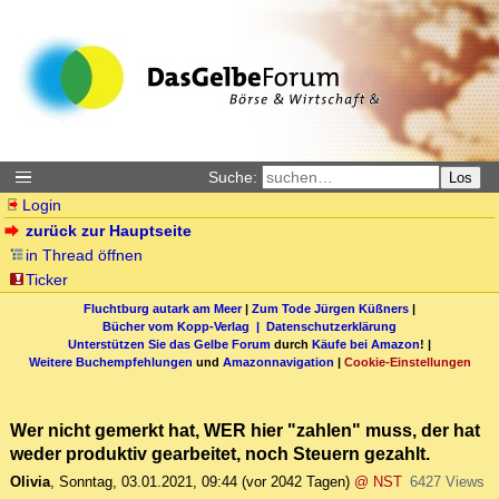
Suche:
Los
Login
zurück zur Hauptseite
in Thread öffnen
Ticker
Fluchtburg autark am Meer
|
Zum Tode Jürgen Küßners
|
Bücher vom Kopp-Verlag |
Datenschutzerklärung
Unterstützen Sie das Gelbe Forum
durch
Käufe bei Amazon
! |
Weitere Buchempfehlungen
und
Amazonnavigation
|
Cookie-Einstellungen
Wer nicht gemerkt hat, WER hier "zahlen" muss, der hat
weder produktiv gearbeitet, noch Steuern gezahlt.
Olivia
,
Sonntag, 03.01.2021, 09:44
(vor 2042 Tagen)
@ NST
6427 Views