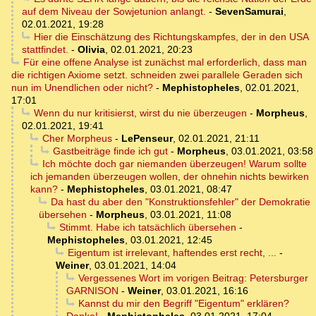
auf dem Niveau der Sowjetunion anlangt.
-
SevenSamurai
,
02.01.2021, 19:28
Hier die Einschätzung des Richtungskampfes, der in den USA
stattfindet.
-
Olivia
,
02.01.2021, 20:23
Für eine offene Analyse ist zunächst mal erforderlich, dass man
die richtigen Axiome setzt. schneiden zwei parallele Geraden sich
nun im Unendlichen oder nicht?
-
Mephistopheles
,
02.01.2021,
17:01
Wenn du nur kritisierst, wirst du nie überzeugen
-
Morpheus
,
02.01.2021, 19:41
Cher Morpheus
-
LePenseur
,
02.01.2021, 21:11
Gastbeiträge finde ich gut
-
Morpheus
,
03.01.2021, 03:58
Ich möchte doch gar niemanden überzeugen! Warum sollte
ich jemanden überzeugen wollen, der ohnehin nichts bewirken
kann?
-
Mephistopheles
,
03.01.2021, 08:47
Da hast du aber den "Konstruktionsfehler" der Demokratie
übersehen
-
Morpheus
,
03.01.2021, 11:08
Stimmt. Habe ich tatsächlich übersehen
-
Mephistopheles
,
03.01.2021, 12:45
Eigentum ist irrelevant, haftendes erst recht, ...
-
Weiner
,
03.01.2021, 14:04
Vergessenes Wort im vorigen Beitrag: Petersburger
GARNISON
-
Weiner
,
03.01.2021, 16:16
Kannst du mir den Begriff "Eigentum" erklären?