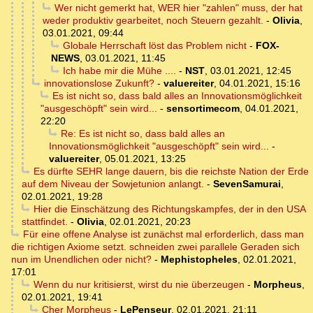
Wer nicht gemerkt hat, WER hier "zahlen" muss, der hat
weder produktiv gearbeitet, noch Steuern gezahlt.
-
Olivia
,
03.01.2021, 09:44
Globale Herrschaft löst das Problem nicht
-
FOX-
NEWS
,
03.01.2021, 11:45
Ich habe mir die Mühe ....
-
NST
,
03.01.2021, 12:45
innovationslose Zukunft?
-
valuereiter
,
04.01.2021, 15:16
Es ist nicht so, dass bald alles an Innovationsmöglichkeit
"ausgeschöpft" sein wird...
-
sensortimecom
,
04.01.2021,
22:20
Re: Es ist nicht so, dass bald alles an
Innovationsmöglichkeit "ausgeschöpft" sein wird...
-
valuereiter
,
05.01.2021, 13:25
Es dürfte SEHR lange dauern, bis die reichste Nation der Erde
auf dem Niveau der Sowjetunion anlangt.
-
SevenSamurai
,
02.01.2021, 19:28
Hier die Einschätzung des Richtungskampfes, der in den USA
stattfindet.
-
Olivia
,
02.01.2021, 20:23
Für eine offene Analyse ist zunächst mal erforderlich, dass man
die richtigen Axiome setzt. schneiden zwei parallele Geraden sich
nun im Unendlichen oder nicht?
-
Mephistopheles
,
02.01.2021,
17:01
Wenn du nur kritisierst, wirst du nie überzeugen
-
Morpheus
,
02.01.2021, 19:41
Cher Morpheus
-
LePenseur
,
02.01.2021, 21:11