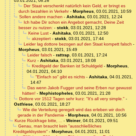
03.01.2021, 08:26
Der Staat verschenkt natürlich kein Geld, er bringt es
durch bezahlen in Verkehr
-
Morpheus
,
03.01.2021, 10:59
Sollen andere machen
-
Ashitaka
,
03.01.2021, 12:24
Ich habe Dir schon ein Angebot gemacht, Deine Zeit
besser zu nutzen:
-
stokk
,
03.01.2021, 12:28
Keine Lust
-
Ashitaka
,
03.01.2021, 12:50
akzeptiert
-
stokk
,
03.01.2021, 17:44
Leider lag dottore bezogen auf den Staat kompett falsch
-
Morpheus
,
03.01.2021, 15:49
Leider falsch
-
rattrap
,
03.01.2021, 17:24
Kurz
-
Ashitaka
,
03.01.2021, 18:08
Kreditgeld der Banken ist Schuldgeld
-
Morpheus
,
04.01.2021, 04:10
"Einfach so" gibt es nichts
-
Ashitaka
,
04.01.2021,
14:47
Das wenn Jakob Fugger und seine Erben nur gewusst
hätten!
-
Mephistopheles
,
03.01.2021, 21:28
Dottore vor 1512 Tagen sehr kurz: "It's all very simple."
-
Ostfriese
,
03.01.2021, 18:27
Wie die Verteilung geregelt wird das erleben wir doch
gerade in der Pandemie
-
Morpheus
,
04.01.2021, 10:56
Kurze Rückfrage bitte, ...
-
Weiner
,
04.01.2021, 09:51
Genau, man braucht kein "ausschließliches
Kreditgeldsystem"
-
Morpheus
,
04.01.2021, 11:01