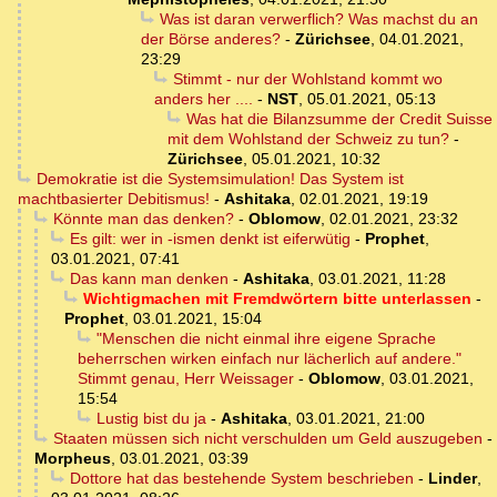
Was ist daran verwerflich? Was machst du an
der Börse anderes?
-
Zürichsee
,
04.01.2021,
23:29
Stimmt - nur der Wohlstand kommt wo
anders her ....
-
NST
,
05.01.2021, 05:13
Was hat die Bilanzsumme der Credit Suisse
mit dem Wohlstand der Schweiz zu tun?
-
Zürichsee
,
05.01.2021, 10:32
Demokratie ist die Systemsimulation! Das System ist
machtbasierter Debitismus!
-
Ashitaka
,
02.01.2021, 19:19
Könnte man das denken?
-
Oblomow
,
02.01.2021, 23:32
Es gilt: wer in -ismen denkt ist eiferwütig
-
Prophet
,
03.01.2021, 07:41
Das kann man denken
-
Ashitaka
,
03.01.2021, 11:28
Wichtigmachen mit Fremdwörtern bitte unterlassen
-
Prophet
,
03.01.2021, 15:04
"Menschen die nicht einmal ihre eigene Sprache
beherrschen wirken einfach nur lächerlich auf andere."
Stimmt genau, Herr Weissager
-
Oblomow
,
03.01.2021,
15:54
Lustig bist du ja
-
Ashitaka
,
03.01.2021, 21:00
Staaten müssen sich nicht verschulden um Geld auszugeben
-
Morpheus
,
03.01.2021, 03:39
Dottore hat das bestehende System beschrieben
-
Linder
,