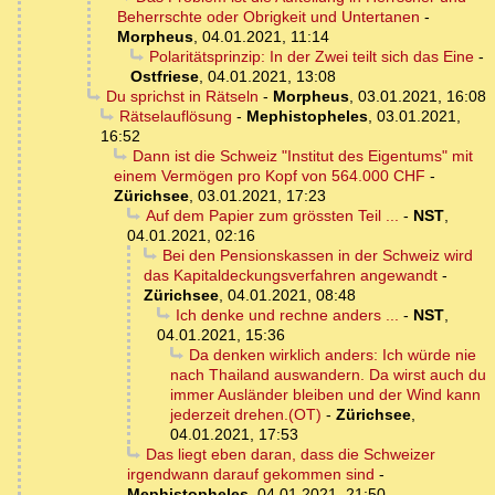
Beherrschte oder Obrigkeit und Untertanen
-
Morpheus
,
04.01.2021, 11:14
Polaritätsprinzip: In der Zwei teilt sich das Eine
-
Ostfriese
,
04.01.2021, 13:08
Du sprichst in Rätseln
-
Morpheus
,
03.01.2021, 16:08
Rätselauflösung
-
Mephistopheles
,
03.01.2021,
16:52
Dann ist die Schweiz "Institut des Eigentums" mit
einem Vermögen pro Kopf von 564.000 CHF
-
Zürichsee
,
03.01.2021, 17:23
Auf dem Papier zum grössten Teil ...
-
NST
,
04.01.2021, 02:16
Bei den Pensionskassen in der Schweiz wird
das Kapitaldeckungsverfahren angewandt
-
Zürichsee
,
04.01.2021, 08:48
Ich denke und rechne anders ...
-
NST
,
04.01.2021, 15:36
Da denken wirklich anders: Ich würde nie
nach Thailand auswandern. Da wirst auch du
immer Ausländer bleiben und der Wind kann
jederzeit drehen.(OT)
-
Zürichsee
,
04.01.2021, 17:53
Das liegt eben daran, dass die Schweizer
irgendwann darauf gekommen sind
-
Mephistopheles
,
04.01.2021, 21:50