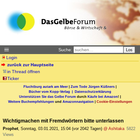
Suche:
Los
Login
zurück zur Hauptseite
in Thread öffnen
Ticker
Fluchtburg autark am Meer
|
Zum Tode Jürgen Küßners
|
Bücher vom Kopp-Verlag |
Datenschutzerklärung
Unterstützen Sie das Gelbe Forum
durch
Käufe bei Amazon
! |
Weitere Buchempfehlungen
und
Amazonnavigation
|
Cookie-Einstellungen
Wichtigmachen mit Fremdwörtern bitte unterlassen
Prophet
,
Sonntag, 03.01.2021, 15:04
(vor 2042 Tagen)
@ Ashitaka
5822
Views