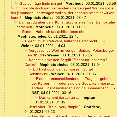
Gastbeiträge finde ich gut
-
Morpheus
,
03.01.2021, 03:58
Ich möchte doch gar niemanden überzeugen! Warum sollte
ich jemanden überzeugen wollen, der ohnehin nichts bewirken
kann?
-
Mephistopheles
,
03.01.2021, 08:47
Da hast du aber den "Konstruktionsfehler" der Demokratie
übersehen
-
Morpheus
,
03.01.2021, 11:08
Stimmt. Habe ich tatsächlich übersehen
-
Mephistopheles
,
03.01.2021, 12:45
Eigentum ist irrelevant, haftendes erst recht, ...
-
Weiner
,
03.01.2021, 14:04
Vergessenes Wort im vorigen Beitrag: Petersburger
GARNISON
-
Weiner
,
03.01.2021, 16:16
Kannst du mir den Begriff "Eigentum" erklären?
Danke!
-
Mephistopheles
,
03.01.2021, 17:04
DU hast doch den schwarzen Gürtel in
Debitismus!
-
Weiner
,
04.01.2021, 01:36
Eine der entscheidendenden Fragen - gehört
der Körper mir - oder sind die Gedanken meine ...
andere Eigentumsfragen sind da unbedeutend ...
-
NST
,
04.01.2021, 03:16
Das kommt darauf an ...
-
neptun
,
04.01.2021, 04:05
Jetzt aber! "It's all very simple."
-
Ostfriese
,
04.01.2021, 09:23
Das Problem ist die Aufteilung in Herrscher und