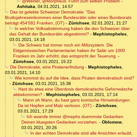
@Weiner, @Morpheus: Führt zum selben Problem
-
Ashitaka
,
04.01.2021, 14:57
Das ist gelebte Schweizer Demokratie: "Das
Bruttojahreseinkommen einer Bundesrätin oder eines Bundesrats
beträgt 454'581 Franken, (OT)
-
Zürichsee
,
02.01.2021, 21:27
In welcher Volksabstimmung haben die den Schweizer über
das Gehalt der Bundesrätin abgestimmt?
-
Mephistopheles
,
03.01.2021, 14:18
Die Schweiz hat immer noch ein Milizsystem. Die
Eidgenössischen Parlamentarier haben ihr Salär um 1000
Franken im Jahr erhöht, das entspricht der Teuerung.
-
Zürichsee
,
03.01.2021, 15:22
Die Demokratie, eine Piratenerfindung
-
Mephistopheles
,
03.01.2021, 14:10
Wie kommst du auf die Idee, dass Piraten demokratisch sind?
-
Zürichsee
,
03.01.2021, 15:38
Hast du etwa eine Überdosis demokratische Gehirnwäsche
abbekommen?
-
Mephistopheles
,
03.01.2021, 17:14
Mann oh Mann, du hast ganz komische Hirnwindungen.
Da ist Hopfen und Malz verloren. (OT)
-
Zürichsee
,
03.01.2021, 17:29
Ich wuerde immer @mephs duemmste Gedanken
Deinen kluegsten Gedanken vorziehen.
-
Oblomow
,
03.01.2021, 20:26
In der echten Demokratie sind alle Ansichten erlaubt,