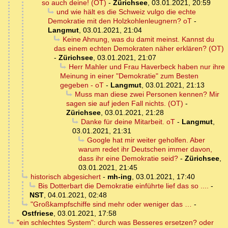
so auch deine! (OT)
-
Zürichsee
,
03.01.2021, 20:59
und wie hält es die Schweiz vulgo die echte
Demokratie mit den Holzkohlenleugnern? oT
-
Langmut
,
03.01.2021, 21:04
Keine Ahnung, was du damit meinst. Kannst du
das einem echten Demokraten näher erklären? (OT)
-
Zürichsee
,
03.01.2021, 21:07
Herr Mahler und Frau Haverbeck haben nur ihre
Meinung in einer "Demokratie" zum Besten
gegeben - oT
-
Langmut
,
03.01.2021, 21:13
Muss man diese zwei Personen kennen? Mir
sagen sie auf jeden Fall nichts. (OT)
-
Zürichsee
,
03.01.2021, 21:28
Danke für deine Mitarbeit. oT
-
Langmut
,
03.01.2021, 21:31
Google hat mir weiter geholfen. Aber
warum redet ihr Deutschen immer davon,
dass ihr eine Demokratie seid?
-
Zürichsee
,
03.01.2021, 21:45
historisch abgesichert
-
mh-ing
,
03.01.2021, 17:40
Bis Dotterbart die Demokratie einführte lief das so ....
-
NST
,
04.01.2021, 02:48
"Großkampfschiffe sind mehr oder weniger das …
-
Ostfriese
,
03.01.2021, 17:58
"ein schlechtes System": durch was Besseres ersetzen? oder