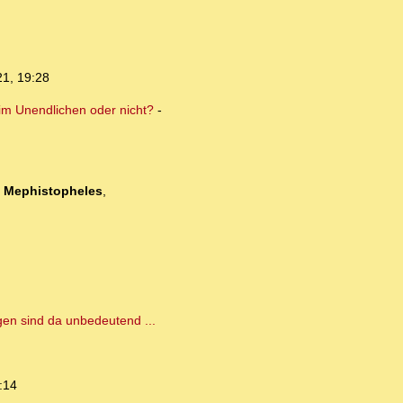
21, 19:28
 im Unendlichen oder nicht?
-
-
Mephistopheles
,
gen sind da unbedeutend ...
:14