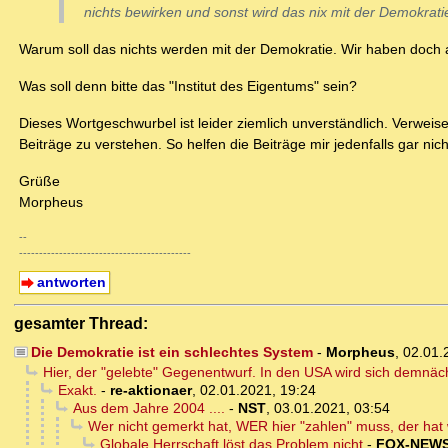
nichts bewirken und sonst wird das nix mit der Demokrati
Warum soll das nichts werden mit der Demokratie. Wir haben doch 
Was soll denn bitte das "Institut des Eigentums" sein?
Dieses Wortgeschwurbel ist leider ziemlich unverständlich. Verwei
Beiträge zu verstehen. So helfen die Beiträge mir jedenfalls gar nich
Grüße
Morpheus
--
-------------------------------------------
antworten
gesamter Thread:
Die Demokratie ist ein schlechtes System
-
Morpheus
,
02.01.
Hier, der "gelebte" Gegenentwurf. In den USA wird sich demnäc
Exakt.
-
re-aktionaer
,
02.01.2021, 19:24
Aus dem Jahre 2004 ....
-
NST
,
03.01.2021, 03:54
Wer nicht gemerkt hat, WER hier "zahlen" muss, der hat 
Globale Herrschaft löst das Problem nicht
-
FOX-NEW