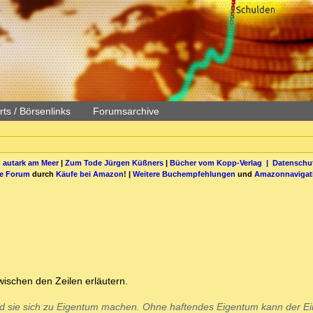
ts / Börsenlinks
Forumsarchive
 autark am Meer
|
Zum Tode Jürgen Küßners
|
Bücher vom Kopp-Verlag |
Datenschut
be Forum
durch
Käufe bei Amazon
! |
Weitere Buchempfehlungen
und
Amazonnavigat
ischen den Zeilen erläutern.
d sie sich zu Eigentum machen. Ohne haftendes Eigentum kann der Ei