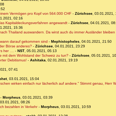
:08
:52
it einem Vermögen pro Kopf von 564.000 CHF
-
Zürichsee
,
03.01.2021, 
1.2021, 02:16
 das Kapitaldeckungsverfahren angewandt
-
Zürichsee
,
04.01.2021, 08
1.2021, 15:36
 nach Thailand auswandern. Da wirst auch du immer Ausländer bleiben 
endwann darauf gekommen sind
-
Mephistopheles
,
04.01.2021, 21:50
 der Börse anderes?
-
Zürichsee
,
04.01.2021, 23:29
 her ....
-
NST
,
05.01.2021, 05:13
se mit dem Wohlstand der Schweiz zu tun?
-
Zürichsee
,
05.01.2021, 1
rter Debitismus!
-
Ashitaka
,
02.01.2021, 19:19
2021, 07:41
phet
,
03.01.2021, 15:04
schen wirken einfach nur lächerlich auf andere." Stimmt genau, Herr 
-
Morpheus
,
03.01.2021, 03:39
03.01.2021, 08:26
rch bezahlen in Verkehr
-
Morpheus
,
03.01.2021, 10:59