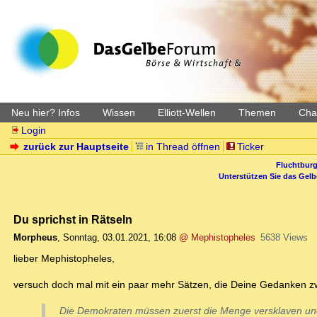
Neu hier? Infos
Wissen
Elliott-Wellen
Themen
Char
Login
zurück zur Hauptseite
in Thread öffnen
Ticker
Fluchtburg
Unterstützen Sie das Gel
Du sprichst in Rätseln
Morpheus
,
Sonntag, 03.01.2021, 16:08
@ Mephistopheles
5638 Views
lieber Mephistopheles,
versuch doch mal mit ein paar mehr Sätzen, die Deine Gedanken zw
Die Demokraten müssen zuerst die Menge versklaven un