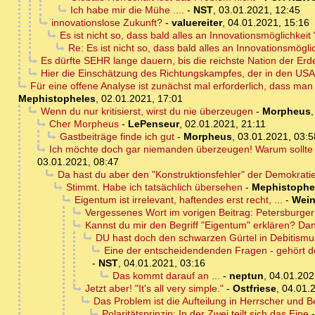
Ich habe mir die Mühe ....
-
NST
,
03.01.2021, 12:45
innovationslose Zukunft?
-
valuereiter
,
04.01.2021, 15:16
Es ist nicht so, dass bald alles an Innovationsmöglichkeit 
Re: Es ist nicht so, dass bald alles an Innovationsmöglic
Es dürfte SEHR lange dauern, bis die reichste Nation der Er
Hier die Einschätzung des Richtungskampfes, der in den USA s
Für eine offene Analyse ist zunächst mal erforderlich, dass man
Mephistopheles
,
02.01.2021, 17:01
Wenn du nur kritisierst, wirst du nie überzeugen
-
Morpheus
Cher Morpheus
-
LePenseur
,
02.01.2021, 21:11
Gastbeiträge finde ich gut
-
Morpheus
,
03.01.2021, 03:5
Ich möchte doch gar niemanden überzeugen! Warum sollte 
03.01.2021, 08:47
Da hast du aber den "Konstruktionsfehler" der Demokrat
Stimmt. Habe ich tatsächlich übersehen
-
Mephistophe
Eigentum ist irrelevant, haftendes erst recht, ...
-
Wein
Vergessenes Wort im vorigen Beitrag: Petersbur
Kannst du mir den Begriff "Eigentum" erklären? Da
DU hast doch den schwarzen Gürtel in Debitismu
Eine der entscheidendenden Fragen - gehört de
-
NST
,
04.01.2021, 03:16
Das kommt darauf an ...
-
neptun
,
04.01.202
Jetzt aber! "It's all very simple."
-
Ostfriese
,
04.01.
Das Problem ist die Aufteilung in Herrscher und 
Polaritätsprinzip: In der Zwei teilt sich das Eine