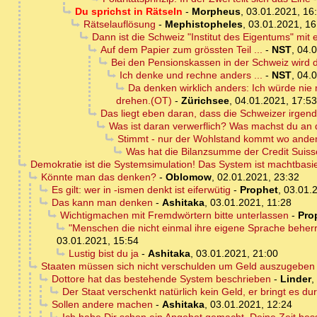
Du sprichst in Rätseln
-
Morpheus
,
03.01.2021, 16
Rätselauflösung
-
Mephistopheles
,
03.01.2021, 16
Dann ist die Schweiz "Institut des Eigentums" m
Auf dem Papier zum grössten Teil ...
-
NST
,
04.0
Bei den Pensionskassen in der Schweiz wird
Ich denke und rechne anders ...
-
NST
,
04.0
Da denken wirklich anders: Ich würde nie
drehen.(OT)
-
Zürichsee
,
04.01.2021, 17:53
Das liegt eben daran, dass die Schweizer irg
Was ist daran verwerflich? Was machst du an
Stimmt - nur der Wohlstand kommt wo anders
Was hat die Bilanzsumme der Credit Suis
Demokratie ist die Systemsimulation! Das System ist machtbasie
Könnte man das denken?
-
Oblomow
,
02.01.2021, 23:32
Es gilt: wer in -ismen denkt ist eiferwütig
-
Prophet
,
03.01.
Das kann man denken
-
Ashitaka
,
03.01.2021, 11:28
Wichtigmachen mit Fremdwörtern bitte unterlassen
-
Pro
"Menschen die nicht einmal ihre eigene Sprache beherr
03.01.2021, 15:54
Lustig bist du ja
-
Ashitaka
,
03.01.2021, 21:00
Staaten müssen sich nicht verschulden um Geld auszugeben
Dottore hat das bestehende System beschrieben
-
Linder
,
Der Staat verschenkt natürlich kein Geld, er bringt es du
Sollen andere machen
-
Ashitaka
,
03.01.2021, 12:24