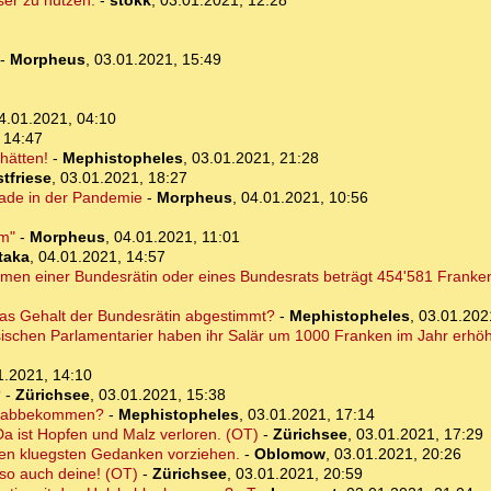
ser zu nutzen:
-
stokk
,
03.01.2021, 12:28
-
Morpheus
,
03.01.2021, 15:49
4.01.2021, 04:10
 14:47
hätten!
-
Mephistopheles
,
03.01.2021, 21:28
tfriese
,
03.01.2021, 18:27
erade in der Pandemie
-
Morpheus
,
04.01.2021, 10:56
em"
-
Morpheus
,
04.01.2021, 11:01
taka
,
04.01.2021, 14:57
mmen einer Bundesrätin oder eines Bundesrats beträgt 454'581 Franke
as Gehalt der Bundesrätin abgestimmt?
-
Mephistopheles
,
03.01.202
ischen Parlamentarier haben ihr Salär um 1000 Franken im Jahr erhöht
1.2021, 14:10
?
-
Zürichsee
,
03.01.2021, 15:38
he abbekommen?
-
Mephistopheles
,
03.01.2021, 17:14
 ist Hopfen und Malz verloren. (OT)
-
Zürichsee
,
03.01.2021, 17:29
 kluegsten Gedanken vorziehen.
-
Oblomow
,
03.01.2021, 20:26
 so auch deine! (OT)
-
Zürichsee
,
03.01.2021, 20:59