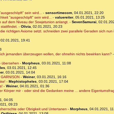
"ausgeschöpft" sein wird...
-
sensortimecom
,
04.01.2021, 22:20
hkeit "ausgeschöpft" sein wird...
-
valuereiter
,
05.01.2021, 13:25
de auf dem Niveau der Sowjetunion anlangt.
-
SevenSamurai
,
02.01.20
tattfindet.
-
Olivia
,
02.01.2021, 20:23
 die richtigen Axiome setzt. schneiden zwei parallele Geraden sich nun
,
02.01.2021, 19:41
8
ich jemanden überzeugen wollen, der ohnehin nichts bewirken kann?
ie übersehen
-
Morpheus
,
03.01.2021, 11:08
les
,
03.01.2021, 12:45
er
,
03.01.2021, 14:04
ger GARNISON
-
Weiner
,
03.01.2021, 16:16
nke!
-
Mephistopheles
,
03.01.2021, 17:04
s!
-
Weiner
,
04.01.2021, 01:36
r Körper mir - oder sind die Gedanken meine ... andere Eigentumsfra
1, 04:05
2021, 09:23
Beherrschte oder Obrigkeit und Untertanen
-
Morpheus
,
04.01.2021, 11
-
Ostfriese
,
04.01.2021, 13:08