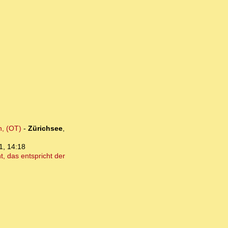
n, (OT)
-
Zürichsee
,
1, 14:18
, das entspricht der