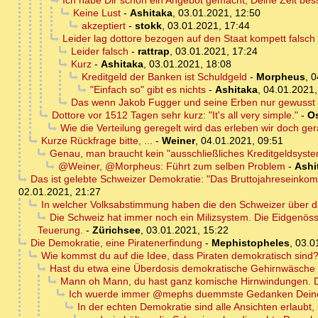
Ich habe Dir schon ein Angebot gemacht, Deine Zeit bes
Keine Lust
-
Ashitaka
,
03.01.2021, 12:50
akzeptiert
-
stokk
,
03.01.2021, 17:44
Leider lag dottore bezogen auf den Staat kompett falsch
Leider falsch
-
rattrap
,
03.01.2021, 17:24
Kurz
-
Ashitaka
,
03.01.2021, 18:08
Kreditgeld der Banken ist Schuldgeld
-
Morpheus
,
0
"Einfach so" gibt es nichts
-
Ashitaka
,
04.01.2021,
Das wenn Jakob Fugger und seine Erben nur gewusst 
Dottore vor 1512 Tagen sehr kurz: "It's all very simple."
-
Os
Wie die Verteilung geregelt wird das erleben wir doch g
Kurze Rückfrage bitte, ...
-
Weiner
,
04.01.2021, 09:51
Genau, man braucht kein "ausschließliches Kreditgeldsyst
@Weiner, @Morpheus: Führt zum selben Problem
-
Ashi
Das ist gelebte Schweizer Demokratie: "Das Bruttojahreseinko
02.01.2021, 21:27
In welcher Volksabstimmung haben die den Schweizer über d
Die Schweiz hat immer noch ein Milizsystem. Die Eidgenöss
Teuerung.
-
Zürichsee
,
03.01.2021, 15:22
Die Demokratie, eine Piratenerfindung
-
Mephistopheles
,
03.0
Wie kommst du auf die Idee, dass Piraten demokratisch sind
Hast du etwa eine Überdosis demokratische Gehirnwäsc
Mann oh Mann, du hast ganz komische Hirnwindungen. Da
Ich wuerde immer @mephs duemmste Gedanken Deinen
In der echten Demokratie sind alle Ansichten erlaubt,