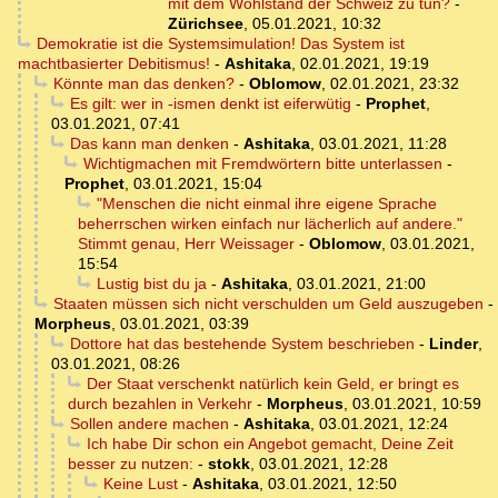
mit dem Wohlstand der Schweiz zu tun?
-
Zürichsee
,
05.01.2021, 10:32
Demokratie ist die Systemsimulation! Das System ist
machtbasierter Debitismus!
-
Ashitaka
,
02.01.2021, 19:19
Könnte man das denken?
-
Oblomow
,
02.01.2021, 23:32
Es gilt: wer in -ismen denkt ist eiferwütig
-
Prophet
,
03.01.2021, 07:41
Das kann man denken
-
Ashitaka
,
03.01.2021, 11:28
Wichtigmachen mit Fremdwörtern bitte unterlassen
-
Prophet
,
03.01.2021, 15:04
"Menschen die nicht einmal ihre eigene Sprache
beherrschen wirken einfach nur lächerlich auf andere."
Stimmt genau, Herr Weissager
-
Oblomow
,
03.01.2021,
15:54
Lustig bist du ja
-
Ashitaka
,
03.01.2021, 21:00
Staaten müssen sich nicht verschulden um Geld auszugeben
-
Morpheus
,
03.01.2021, 03:39
Dottore hat das bestehende System beschrieben
-
Linder
,
03.01.2021, 08:26
Der Staat verschenkt natürlich kein Geld, er bringt es
durch bezahlen in Verkehr
-
Morpheus
,
03.01.2021, 10:59
Sollen andere machen
-
Ashitaka
,
03.01.2021, 12:24
Ich habe Dir schon ein Angebot gemacht, Deine Zeit
besser zu nutzen:
-
stokk
,
03.01.2021, 12:28
Keine Lust
-
Ashitaka
,
03.01.2021, 12:50