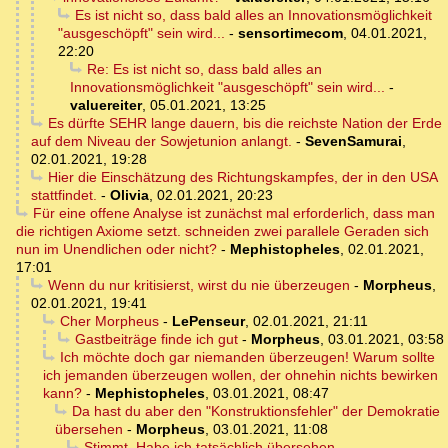
Es ist nicht so, dass bald alles an Innovationsmöglichkeit
"ausgeschöpft" sein wird...
-
sensortimecom
,
04.01.2021,
22:20
Re: Es ist nicht so, dass bald alles an
Innovationsmöglichkeit "ausgeschöpft" sein wird...
-
valuereiter
,
05.01.2021, 13:25
Es dürfte SEHR lange dauern, bis die reichste Nation der Erde
auf dem Niveau der Sowjetunion anlangt.
-
SevenSamurai
,
02.01.2021, 19:28
Hier die Einschätzung des Richtungskampfes, der in den USA
stattfindet.
-
Olivia
,
02.01.2021, 20:23
Für eine offene Analyse ist zunächst mal erforderlich, dass man
die richtigen Axiome setzt. schneiden zwei parallele Geraden sich
nun im Unendlichen oder nicht?
-
Mephistopheles
,
02.01.2021,
17:01
Wenn du nur kritisierst, wirst du nie überzeugen
-
Morpheus
,
02.01.2021, 19:41
Cher Morpheus
-
LePenseur
,
02.01.2021, 21:11
Gastbeiträge finde ich gut
-
Morpheus
,
03.01.2021, 03:58
Ich möchte doch gar niemanden überzeugen! Warum sollte
ich jemanden überzeugen wollen, der ohnehin nichts bewirken
kann?
-
Mephistopheles
,
03.01.2021, 08:47
Da hast du aber den "Konstruktionsfehler" der Demokratie
übersehen
-
Morpheus
,
03.01.2021, 11:08
Stimmt. Habe ich tatsächlich übersehen
-