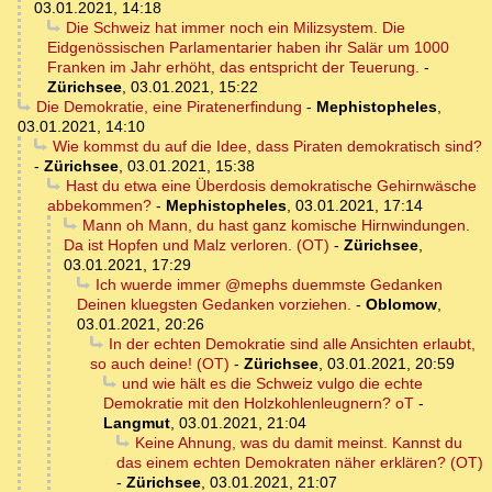
03.01.2021, 14:18
Die Schweiz hat immer noch ein Milizsystem. Die
Eidgenössischen Parlamentarier haben ihr Salär um 1000
Franken im Jahr erhöht, das entspricht der Teuerung.
-
Zürichsee
,
03.01.2021, 15:22
Die Demokratie, eine Piratenerfindung
-
Mephistopheles
,
03.01.2021, 14:10
Wie kommst du auf die Idee, dass Piraten demokratisch sind?
-
Zürichsee
,
03.01.2021, 15:38
Hast du etwa eine Überdosis demokratische Gehirnwäsche
abbekommen?
-
Mephistopheles
,
03.01.2021, 17:14
Mann oh Mann, du hast ganz komische Hirnwindungen.
Da ist Hopfen und Malz verloren. (OT)
-
Zürichsee
,
03.01.2021, 17:29
Ich wuerde immer @mephs duemmste Gedanken
Deinen kluegsten Gedanken vorziehen.
-
Oblomow
,
03.01.2021, 20:26
In der echten Demokratie sind alle Ansichten erlaubt,
so auch deine! (OT)
-
Zürichsee
,
03.01.2021, 20:59
und wie hält es die Schweiz vulgo die echte
Demokratie mit den Holzkohlenleugnern? oT
-
Langmut
,
03.01.2021, 21:04
Keine Ahnung, was du damit meinst. Kannst du
das einem echten Demokraten näher erklären? (OT)
-
Zürichsee
,
03.01.2021, 21:07