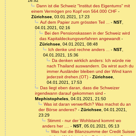
16:52
Dann ist die Schweiz "Institut des Eigentums" mit
einem Vermögen pro Kopf von 564.000 CHF
-
Zürichsee
,
03.01.2021, 17:23
Auf dem Papier zum grössten Teil ...
-
NST
,
04.01.2021, 02:16
Bei den Pensionskassen in der Schweiz wird
das Kapitaldeckungsverfahren angewandt
-
Zürichsee
,
04.01.2021, 08:48
Ich denke und rechne anders ...
-
NST
,
04.01.2021, 15:36
Da denken wirklich anders: Ich würde nie
nach Thailand auswandern. Da wirst auch du
immer Ausländer bleiben und der Wind kann
jederzeit drehen.(OT)
-
Zürichsee
,
04.01.2021, 17:53
Das liegt eben daran, dass die Schweizer
irgendwann darauf gekommen sind
-
Mephistopheles
,
04.01.2021, 21:50
Was ist daran verwerflich? Was machst du an
der Börse anderes?
-
Zürichsee
,
04.01.2021,
23:29
Stimmt - nur der Wohlstand kommt wo
anders her ....
-
NST
,
05.01.2021, 05:13
Was hat die Bilanzsumme der Credit Suisse