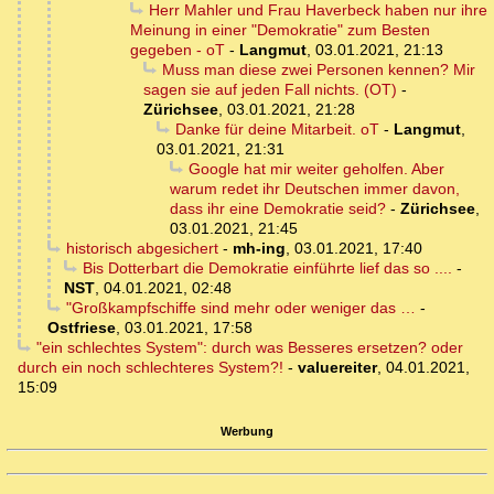
Herr Mahler und Frau Haverbeck haben nur ihre
Meinung in einer "Demokratie" zum Besten
gegeben - oT
-
Langmut
,
03.01.2021, 21:13
Muss man diese zwei Personen kennen? Mir
sagen sie auf jeden Fall nichts. (OT)
-
Zürichsee
,
03.01.2021, 21:28
Danke für deine Mitarbeit. oT
-
Langmut
,
03.01.2021, 21:31
Google hat mir weiter geholfen. Aber
warum redet ihr Deutschen immer davon,
dass ihr eine Demokratie seid?
-
Zürichsee
,
03.01.2021, 21:45
historisch abgesichert
-
mh-ing
,
03.01.2021, 17:40
Bis Dotterbart die Demokratie einführte lief das so ....
-
NST
,
04.01.2021, 02:48
"Großkampfschiffe sind mehr oder weniger das …
-
Ostfriese
,
03.01.2021, 17:58
"ein schlechtes System": durch was Besseres ersetzen? oder
durch ein noch schlechteres System?!
-
valuereiter
,
04.01.2021,
15:09
Werbung