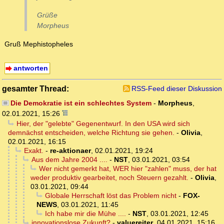
Grüße
Morpheus
Gruß Mephistopheles
antworten
gesamter Thread:
RSS-Feed dieser Diskussion
Die Demokratie ist ein schlechtes System
-
Morpheus
,
02.01.2021, 15:26
Hier, der "gelebte" Gegenentwurf. In den USA wird sich
demnächst entscheiden, welche Richtung sie gehen.
-
Olivia
,
02.01.2021, 16:15
Exakt.
-
re-aktionaer
,
02.01.2021, 19:24
Aus dem Jahre 2004 ....
-
NST
,
03.01.2021, 03:54
Wer nicht gemerkt hat, WER hier "zahlen" muss, der hat
weder produktiv gearbeitet, noch Steuern gezahlt.
-
Olivia
,
03.01.2021, 09:44
Globale Herrschaft löst das Problem nicht
-
FOX-
NEWS
,
03.01.2021, 11:45
Ich habe mir die Mühe ....
-
NST
,
03.01.2021, 12:45
innovationslose Zukunft?
-
valuereiter
,
04.01.2021, 15:16