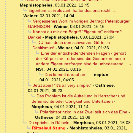
Mephistopheles
,
03.01.2021, 12:45
Eigentum ist irrelevant, haftendes erst recht, ...
-
Weiner
,
03.01.2021, 14:04
Vergessenes Wort im vorigen Beitrag: Petersburger
GARNISON
-
Weiner
,
03.01.2021, 16:16
Kannst du mir den Begriff "Eigentum" erklären?
Danke!
-
Mephistopheles
,
03.01.2021, 17:04
DU hast doch den schwarzen Gürtel in
Debitismus!
-
Weiner
,
04.01.2021, 01:36
Eine der entscheidendenden Fragen - gehört
der Körper mir - oder sind die Gedanken meine ...
andere Eigentumsfragen sind da unbedeutend ...
-
NST
,
04.01.2021, 03:16
Das kommt darauf an ...
-
neptun
,
04.01.2021, 04:05
Jetzt aber! "It's all very simple."
-
Ostfriese
,
04.01.2021, 09:23
Das Problem ist die Aufteilung in Herrscher und
Beherrschte oder Obrigkeit und Untertanen
-
Morpheus
,
04.01.2021, 11:14
Polaritätsprinzip: In der Zwei teilt sich das Eine
-
Ostfriese
,
04.01.2021, 13:08
Du sprichst in Rätseln
-
Morpheus
,
03.01.2021, 16:08
Rätselauflösung
-
Mephistopheles
,
03.01.2021,