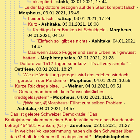
akzeptiert
-
stokk
,
03.01.2021, 17:44
Leider lag dottore bezogen auf den Staat kompett falsch
-
Morpheus
,
03.01.2021, 15:49
Leider falsch
-
rattrap
,
03.01.2021, 17:24
Kurz
-
Ashitaka
,
03.01.2021, 18:08
Kreditgeld der Banken ist Schuldgeld
-
Morpheus
,
04.01.2021, 04:10
"Einfach so" gibt es nichts
-
Ashitaka
,
04.01.2021,
14:47
Das wenn Jakob Fugger und seine Erben nur gewusst
hätten!
-
Mephistopheles
,
03.01.2021, 21:28
Dottore vor 1512 Tagen sehr kurz: "It's all very simple."
-
Ostfriese
,
03.01.2021, 18:27
Wie die Verteilung geregelt wird das erleben wir doch
gerade in der Pandemie
-
Morpheus
,
04.01.2021, 10:56
Kurze Rückfrage bitte, ...
-
Weiner
,
04.01.2021, 09:51
Genau, man braucht kein "ausschließliches
Kreditgeldsystem"
-
Morpheus
,
04.01.2021, 11:01
@Weiner, @Morpheus: Führt zum selben Problem
-
Ashitaka
,
04.01.2021, 14:57
Das ist gelebte Schweizer Demokratie: "Das
Bruttojahreseinkommen einer Bundesrätin oder eines Bundesrats
beträgt 454'581 Franken, (OT)
-
Zürichsee
,
02.01.2021, 21:27
In welcher Volksabstimmung haben die den Schweizer über
das Gehalt der Bundesrätin abgestimmt?
-
Mephistopheles
,