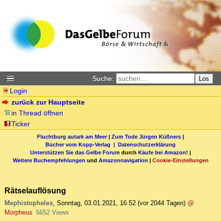
Suche:
Los
Login
zurück zur Hauptseite
in Thread öffnen
Ticker
Fluchtburg autark am Meer
|
Zum Tode Jürgen Küßners
|
Bücher vom Kopp-Verlag |
Datenschutzerklärung
Unterstützen Sie das Gelbe Forum
durch
Käufe bei Amazon
! |
Weitere Buchempfehlungen
und
Amazonnavigation
|
Cookie-Einstellungen
Rätselauflösung
Mephistopheles
,
Sonntag, 03.01.2021, 16:52
(vor 2044 Tagen)
@
Morpheus
5652 Views