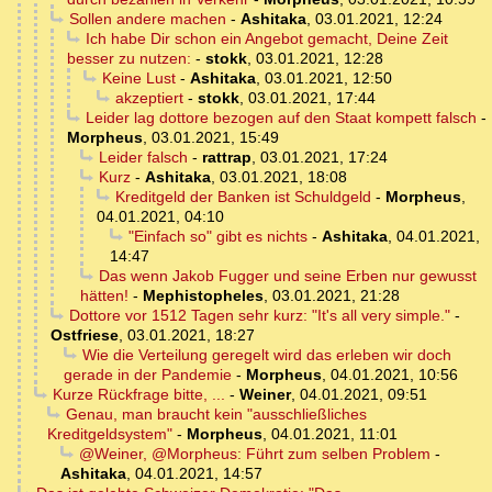
Sollen andere machen
-
Ashitaka
,
03.01.2021, 12:24
Ich habe Dir schon ein Angebot gemacht, Deine Zeit
besser zu nutzen:
-
stokk
,
03.01.2021, 12:28
Keine Lust
-
Ashitaka
,
03.01.2021, 12:50
akzeptiert
-
stokk
,
03.01.2021, 17:44
Leider lag dottore bezogen auf den Staat kompett falsch
-
Morpheus
,
03.01.2021, 15:49
Leider falsch
-
rattrap
,
03.01.2021, 17:24
Kurz
-
Ashitaka
,
03.01.2021, 18:08
Kreditgeld der Banken ist Schuldgeld
-
Morpheus
,
04.01.2021, 04:10
"Einfach so" gibt es nichts
-
Ashitaka
,
04.01.2021,
14:47
Das wenn Jakob Fugger und seine Erben nur gewusst
hätten!
-
Mephistopheles
,
03.01.2021, 21:28
Dottore vor 1512 Tagen sehr kurz: "It's all very simple."
-
Ostfriese
,
03.01.2021, 18:27
Wie die Verteilung geregelt wird das erleben wir doch
gerade in der Pandemie
-
Morpheus
,
04.01.2021, 10:56
Kurze Rückfrage bitte, ...
-
Weiner
,
04.01.2021, 09:51
Genau, man braucht kein "ausschließliches
Kreditgeldsystem"
-
Morpheus
,
04.01.2021, 11:01
@Weiner, @Morpheus: Führt zum selben Problem
-
Ashitaka
,
04.01.2021, 14:57