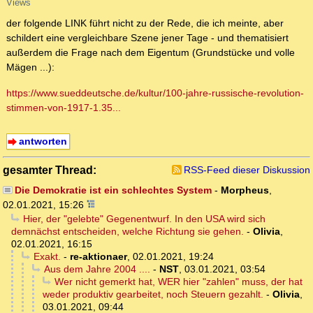
Views
der folgende LINK führt nicht zu der Rede, die ich meinte, aber
schildert eine vergleichbare Szene jener Tage - und thematisiert
außerdem die Frage nach dem Eigentum (Grundstücke und volle
Mägen ...):
https://www.sueddeutsche.de/kultur/100-jahre-russische-revolution-
stimmen-von-1917-1.35...
antworten
gesamter Thread:
RSS-Feed dieser Diskussion
Die Demokratie ist ein schlechtes System
-
Morpheus
,
02.01.2021, 15:26
Hier, der "gelebte" Gegenentwurf. In den USA wird sich
demnächst entscheiden, welche Richtung sie gehen.
-
Olivia
,
02.01.2021, 16:15
Exakt.
-
re-aktionaer
,
02.01.2021, 19:24
Aus dem Jahre 2004 ....
-
NST
,
03.01.2021, 03:54
Wer nicht gemerkt hat, WER hier "zahlen" muss, der hat
weder produktiv gearbeitet, noch Steuern gezahlt.
-
Olivia
,
03.01.2021, 09:44