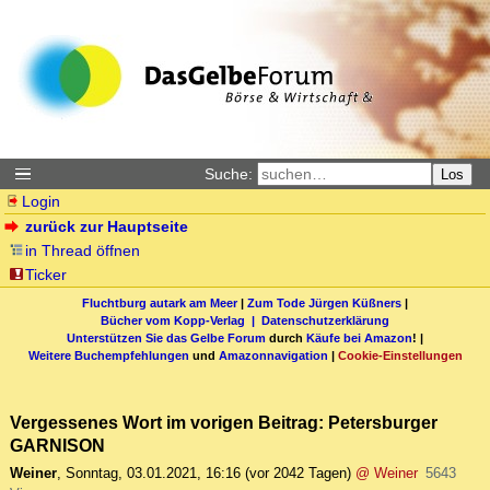
Suche:
Los
Login
zurück zur Hauptseite
in Thread öffnen
Ticker
Fluchtburg autark am Meer
|
Zum Tode Jürgen Küßners
|
Bücher vom Kopp-Verlag |
Datenschutzerklärung
Unterstützen Sie das Gelbe Forum
durch
Käufe bei Amazon
! |
Weitere Buchempfehlungen
und
Amazonnavigation
|
Cookie-Einstellungen
Vergessenes Wort im vorigen Beitrag: Petersburger
GARNISON
Weiner
,
Sonntag, 03.01.2021, 16:16
(vor 2042 Tagen)
@ Weiner
5643