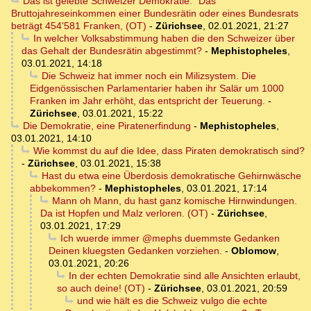
Das ist gelebte Schweizer Demokratie: "Das
Bruttojahreseinkommen einer Bundesrätin oder eines Bundesrats
beträgt 454'581 Franken, (OT)
-
Zürichsee
,
02.01.2021, 21:27
In welcher Volksabstimmung haben die den Schweizer über
das Gehalt der Bundesrätin abgestimmt?
-
Mephistopheles
,
03.01.2021, 14:18
Die Schweiz hat immer noch ein Milizsystem. Die
Eidgenössischen Parlamentarier haben ihr Salär um 1000
Franken im Jahr erhöht, das entspricht der Teuerung.
-
Zürichsee
,
03.01.2021, 15:22
Die Demokratie, eine Piratenerfindung
-
Mephistopheles
,
03.01.2021, 14:10
Wie kommst du auf die Idee, dass Piraten demokratisch sind?
-
Zürichsee
,
03.01.2021, 15:38
Hast du etwa eine Überdosis demokratische Gehirnwäsche
abbekommen?
-
Mephistopheles
,
03.01.2021, 17:14
Mann oh Mann, du hast ganz komische Hirnwindungen.
Da ist Hopfen und Malz verloren. (OT)
-
Zürichsee
,
03.01.2021, 17:29
Ich wuerde immer @mephs duemmste Gedanken
Deinen kluegsten Gedanken vorziehen.
-
Oblomow
,
03.01.2021, 20:26
In der echten Demokratie sind alle Ansichten erlaubt,
so auch deine! (OT)
-
Zürichsee
,
03.01.2021, 20:59
und wie hält es die Schweiz vulgo die echte