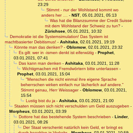
23:29
Stimmt - nur der Wohlstand kommt wo
anders her ....
-
NST
,
05.01.2021, 05:13
Was hat die Bilanzsumme der Credit Suisse
mit dem Wohlstand der Schweiz zu tun?
-
Zürichsee
,
05.01.2021, 10:32
Demokratie ist die Systemsimulation! Das System ist
machtbasierter Debitismus!
-
Ashitaka
,
02.01.2021, 19:19
Könnte man das denken?
-
Oblomow
,
02.01.2021, 23:32
Es gilt: wer in -ismen denkt ist eiferwütig
-
Prophet
,
03.01.2021, 07:41
Das kann man denken
-
Ashitaka
,
03.01.2021, 11:28
Wichtigmachen mit Fremdwörtern bitte unterlassen
-
Prophet
,
03.01.2021, 15:04
"Menschen die nicht einmal ihre eigene Sprache
beherrschen wirken einfach nur lächerlich auf andere."
Stimmt genau, Herr Weissager
-
Oblomow
,
03.01.2021,
15:54
Lustig bist du ja
-
Ashitaka
,
03.01.2021, 21:00
Staaten müssen sich nicht verschulden um Geld auszugeben
-
Morpheus
,
03.01.2021, 03:39
Dottore hat das bestehende System beschrieben
-
Linder
,
03.01.2021, 08:26
Der Staat verschenkt natürlich kein Geld, er bringt es
durch bezahlen in Verkehr
-
Morpheus
,
03.01.2021, 10:59