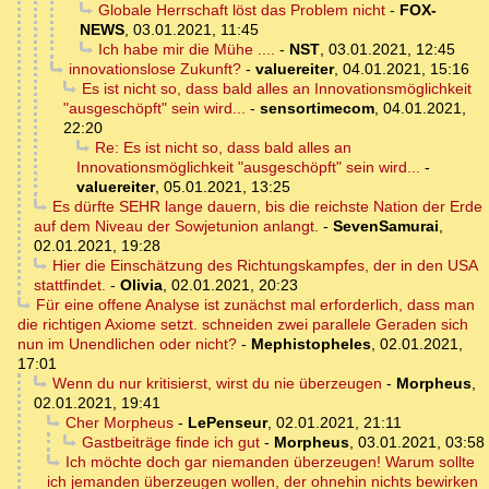
Globale Herrschaft löst das Problem nicht
-
FOX-
NEWS
,
03.01.2021, 11:45
Ich habe mir die Mühe ....
-
NST
,
03.01.2021, 12:45
innovationslose Zukunft?
-
valuereiter
,
04.01.2021, 15:16
Es ist nicht so, dass bald alles an Innovationsmöglichkeit
"ausgeschöpft" sein wird...
-
sensortimecom
,
04.01.2021,
22:20
Re: Es ist nicht so, dass bald alles an
Innovationsmöglichkeit "ausgeschöpft" sein wird...
-
valuereiter
,
05.01.2021, 13:25
Es dürfte SEHR lange dauern, bis die reichste Nation der Erde
auf dem Niveau der Sowjetunion anlangt.
-
SevenSamurai
,
02.01.2021, 19:28
Hier die Einschätzung des Richtungskampfes, der in den USA
stattfindet.
-
Olivia
,
02.01.2021, 20:23
Für eine offene Analyse ist zunächst mal erforderlich, dass man
die richtigen Axiome setzt. schneiden zwei parallele Geraden sich
nun im Unendlichen oder nicht?
-
Mephistopheles
,
02.01.2021,
17:01
Wenn du nur kritisierst, wirst du nie überzeugen
-
Morpheus
,
02.01.2021, 19:41
Cher Morpheus
-
LePenseur
,
02.01.2021, 21:11
Gastbeiträge finde ich gut
-
Morpheus
,
03.01.2021, 03:58
Ich möchte doch gar niemanden überzeugen! Warum sollte
ich jemanden überzeugen wollen, der ohnehin nichts bewirken