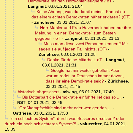
Demokratie mit den Holzkohlenleugnern? oT
-
Langmut
,
03.01.2021, 21:04
Keine Ahnung, was du damit meinst. Kannst du
das einem echten Demokraten näher erklären? (OT)
-
Zürichsee
,
03.01.2021, 21:07
Herr Mahler und Frau Haverbeck haben nur ihre
Meinung in einer "Demokratie" zum Besten
gegeben - oT
-
Langmut
,
03.01.2021, 21:13
Muss man diese zwei Personen kennen? Mir
sagen sie auf jeden Fall nichts. (OT)
-
Zürichsee
,
03.01.2021, 21:28
Danke für deine Mitarbeit. oT
-
Langmut
,
03.01.2021, 21:31
Google hat mir weiter geholfen. Aber
warum redet ihr Deutschen immer davon,
dass ihr eine Demokratie seid?
-
Zürichsee
,
03.01.2021, 21:45
historisch abgesichert
-
mh-ing
,
03.01.2021, 17:40
Bis Dotterbart die Demokratie einführte lief das so ....
-
NST
,
04.01.2021, 02:48
"Großkampfschiffe sind mehr oder weniger das …
-
Ostfriese
,
03.01.2021, 17:58
"ein schlechtes System": durch was Besseres ersetzen? oder
durch ein noch schlechteres System?!
-
valuereiter
,
04.01.2021,
15:09