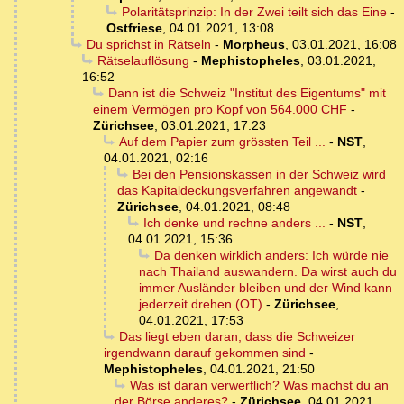
Polaritätsprinzip: In der Zwei teilt sich das Eine
-
Ostfriese
,
04.01.2021, 13:08
Du sprichst in Rätseln
-
Morpheus
,
03.01.2021, 16:08
Rätselauflösung
-
Mephistopheles
,
03.01.2021,
16:52
Dann ist die Schweiz "Institut des Eigentums" mit
einem Vermögen pro Kopf von 564.000 CHF
-
Zürichsee
,
03.01.2021, 17:23
Auf dem Papier zum grössten Teil ...
-
NST
,
04.01.2021, 02:16
Bei den Pensionskassen in der Schweiz wird
das Kapitaldeckungsverfahren angewandt
-
Zürichsee
,
04.01.2021, 08:48
Ich denke und rechne anders ...
-
NST
,
04.01.2021, 15:36
Da denken wirklich anders: Ich würde nie
nach Thailand auswandern. Da wirst auch du
immer Ausländer bleiben und der Wind kann
jederzeit drehen.(OT)
-
Zürichsee
,
04.01.2021, 17:53
Das liegt eben daran, dass die Schweizer
irgendwann darauf gekommen sind
-
Mephistopheles
,
04.01.2021, 21:50
Was ist daran verwerflich? Was machst du an
der Börse anderes?
-
Zürichsee
,
04.01.2021,