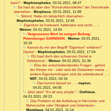
kann?
-
Mephistopheles
,
03.01.2021, 08:47
Da hast du aber den "Konstruktionsfehler" der Demokratie
übersehen
-
Morpheus
,
03.01.2021, 11:08
Stimmt. Habe ich tatsächlich übersehen
-
Mephistopheles
,
03.01.2021, 12:45
Eigentum ist irrelevant, haftendes erst recht, ...
-
Weiner
,
03.01.2021, 14:04
Vergessenes Wort im vorigen Beitrag:
Petersburger GARNISON
-
Weiner
,
03.01.2021,
16:16
Kannst du mir den Begriff "Eigentum" erklären?
Danke!
-
Mephistopheles
,
03.01.2021, 17:04
DU hast doch den schwarzen Gürtel in
Debitismus!
-
Weiner
,
04.01.2021, 01:36
Eine der entscheidendenden Fragen - gehört
der Körper mir - oder sind die Gedanken meine ...
andere Eigentumsfragen sind da unbedeutend ...
-
NST
,
04.01.2021, 03:16
Das kommt darauf an ...
-
neptun
,
04.01.2021, 04:05
Jetzt aber! "It's all very simple."
-
Ostfriese
,
04.01.2021, 09:23
Das Problem ist die Aufteilung in Herrscher und
Beherrschte oder Obrigkeit und Untertanen
-
Morpheus
,
04.01.2021, 11:14