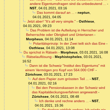
andere Eigentumsfragen sind da unbedeutend ...
-
NST
,
04.01.2021, 03:16
Das kommt darauf an ...
-
neptun
,
04.01.2021, 04:05
Jetzt aber! "It's all very simple."
-
Ostfriese
,
04.01.2021, 09:23
Das Problem ist die Aufteilung in Herrscher und
Beherrschte oder Obrigkeit und Untertanen
-
Morpheus
,
04.01.2021, 11:14
Polaritätsprinzip: In der Zwei teilt sich das Eine
-
Ostfriese
,
04.01.2021, 13:08
Du sprichst in Rätseln
-
Morpheus
,
03.01.2021, 16:08
Rätselauflösung
-
Mephistopheles
,
03.01.2021,
16:52
Dann ist die Schweiz "Institut des Eigentums" mit
einem Vermögen pro Kopf von 564.000 CHF
-
Zürichsee
,
03.01.2021, 17:23
Auf dem Papier zum grössten Teil ...
-
NST
,
04.01.2021, 02:16
Bei den Pensionskassen in der Schweiz wird
das Kapitaldeckungsverfahren angewandt
-
Zürichsee
,
04.01.2021, 08:48
Ich denke und rechne anders ...
-
NST
,
04.01.2021, 15:36
Da denken wirklich anders: Ich würde nie