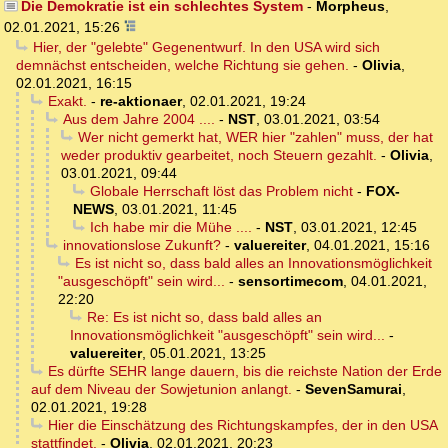
Die Demokratie ist ein schlechtes System
-
Morpheus
,
02.01.2021, 15:26
Hier, der "gelebte" Gegenentwurf. In den USA wird sich
demnächst entscheiden, welche Richtung sie gehen.
-
Olivia
,
02.01.2021, 16:15
Exakt.
-
re-aktionaer
,
02.01.2021, 19:24
Aus dem Jahre 2004 ....
-
NST
,
03.01.2021, 03:54
Wer nicht gemerkt hat, WER hier "zahlen" muss, der hat
weder produktiv gearbeitet, noch Steuern gezahlt.
-
Olivia
,
03.01.2021, 09:44
Globale Herrschaft löst das Problem nicht
-
FOX-
NEWS
,
03.01.2021, 11:45
Ich habe mir die Mühe ....
-
NST
,
03.01.2021, 12:45
innovationslose Zukunft?
-
valuereiter
,
04.01.2021, 15:16
Es ist nicht so, dass bald alles an Innovationsmöglichkeit
"ausgeschöpft" sein wird...
-
sensortimecom
,
04.01.2021,
22:20
Re: Es ist nicht so, dass bald alles an
Innovationsmöglichkeit "ausgeschöpft" sein wird...
-
valuereiter
,
05.01.2021, 13:25
Es dürfte SEHR lange dauern, bis die reichste Nation der Erde
auf dem Niveau der Sowjetunion anlangt.
-
SevenSamurai
,
02.01.2021, 19:28
Hier die Einschätzung des Richtungskampfes, der in den USA
stattfindet.
-
Olivia
,
02.01.2021, 20:23