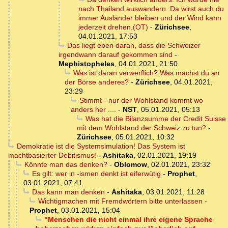
nach Thailand auswandern. Da wirst auch du
immer Ausländer bleiben und der Wind kann
jederzeit drehen.(OT)
-
Zürichsee
,
04.01.2021, 17:53
Das liegt eben daran, dass die Schweizer
irgendwann darauf gekommen sind
-
Mephistopheles
,
04.01.2021, 21:50
Was ist daran verwerflich? Was machst du an
der Börse anderes?
-
Zürichsee
,
04.01.2021,
23:29
Stimmt - nur der Wohlstand kommt wo
anders her ....
-
NST
,
05.01.2021, 05:13
Was hat die Bilanzsumme der Credit Suisse
mit dem Wohlstand der Schweiz zu tun?
-
Zürichsee
,
05.01.2021, 10:32
Demokratie ist die Systemsimulation! Das System ist
machtbasierter Debitismus!
-
Ashitaka
,
02.01.2021, 19:19
Könnte man das denken?
-
Oblomow
,
02.01.2021, 23:32
Es gilt: wer in -ismen denkt ist eiferwütig
-
Prophet
,
03.01.2021, 07:41
Das kann man denken
-
Ashitaka
,
03.01.2021, 11:28
Wichtigmachen mit Fremdwörtern bitte unterlassen
-
Prophet
,
03.01.2021, 15:04
"Menschen die nicht einmal ihre eigene Sprache