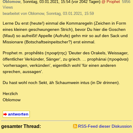
Oblomow
,
Sonntag, 03.01.2021, 15:54
(vor 2042 Tagen)
@ Prophet
5956
Views
bearbeitet von Oblomow, Sonntag, 03.01.2021, 15:59
Lerne Du erst (heute!) einmal die Kommaregeln (Zeichen in Form
eines kleinen geschwungenen Strich), bevor Du hier die Goschen
(Maul) so aufreißt! Appelle (Aufrufe) gehn mir so auf den Sack und
Missionare (Botschaftseinpeitscher?) erst einmal.
Prophet m. prophḗtēs (προφήτης) 'Deuter des Orakels, Weissager,
öffentlicher Verkünder, Sänger', zu griech. ... prophánai (προφάναι)
'vorhersagen, verkünden', eigentlich wohl 'für einen anderen
sprechen, aussagen'.
Du hast wohl noch Sekt, äh Schaumwein intus (in Dir drinnen).
Herzlich
Oblomow
antworten
gesamter Thread:
RSS-Feed dieser Diskussion