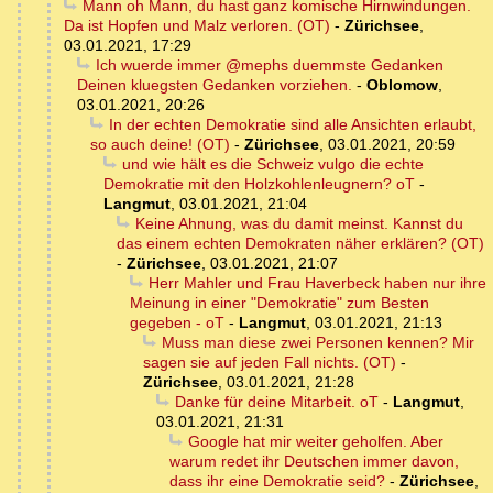
Mann oh Mann, du hast ganz komische Hirnwindungen.
Da ist Hopfen und Malz verloren. (OT)
-
Zürichsee
,
03.01.2021, 17:29
Ich wuerde immer @mephs duemmste Gedanken
Deinen kluegsten Gedanken vorziehen.
-
Oblomow
,
03.01.2021, 20:26
In der echten Demokratie sind alle Ansichten erlaubt,
so auch deine! (OT)
-
Zürichsee
,
03.01.2021, 20:59
und wie hält es die Schweiz vulgo die echte
Demokratie mit den Holzkohlenleugnern? oT
-
Langmut
,
03.01.2021, 21:04
Keine Ahnung, was du damit meinst. Kannst du
das einem echten Demokraten näher erklären? (OT)
-
Zürichsee
,
03.01.2021, 21:07
Herr Mahler und Frau Haverbeck haben nur ihre
Meinung in einer "Demokratie" zum Besten
gegeben - oT
-
Langmut
,
03.01.2021, 21:13
Muss man diese zwei Personen kennen? Mir
sagen sie auf jeden Fall nichts. (OT)
-
Zürichsee
,
03.01.2021, 21:28
Danke für deine Mitarbeit. oT
-
Langmut
,
03.01.2021, 21:31
Google hat mir weiter geholfen. Aber
warum redet ihr Deutschen immer davon,
dass ihr eine Demokratie seid?
-
Zürichsee
,