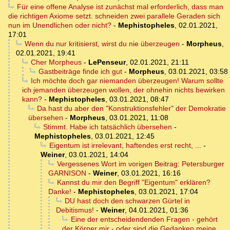
Für eine offene Analyse ist zunächst mal erforderlich, dass man
die richtigen Axiome setzt. schneiden zwei parallele Geraden sich
nun im Unendlichen oder nicht?
-
Mephistopheles
,
02.01.2021,
17:01
Wenn du nur kritisierst, wirst du nie überzeugen
-
Morpheus
,
02.01.2021, 19:41
Cher Morpheus
-
LePenseur
,
02.01.2021, 21:11
Gastbeiträge finde ich gut
-
Morpheus
,
03.01.2021, 03:58
Ich möchte doch gar niemanden überzeugen! Warum sollte
ich jemanden überzeugen wollen, der ohnehin nichts bewirken
kann?
-
Mephistopheles
,
03.01.2021, 08:47
Da hast du aber den "Konstruktionsfehler" der Demokratie
übersehen
-
Morpheus
,
03.01.2021, 11:08
Stimmt. Habe ich tatsächlich übersehen
-
Mephistopheles
,
03.01.2021, 12:45
Eigentum ist irrelevant, haftendes erst recht, ...
-
Weiner
,
03.01.2021, 14:04
Vergessenes Wort im vorigen Beitrag: Petersburger
GARNISON
-
Weiner
,
03.01.2021, 16:16
Kannst du mir den Begriff "Eigentum" erklären?
Danke!
-
Mephistopheles
,
03.01.2021, 17:04
DU hast doch den schwarzen Gürtel in
Debitismus!
-
Weiner
,
04.01.2021, 01:36
Eine der entscheidendenden Fragen - gehört
der Körper mir - oder sind die Gedanken meine ...