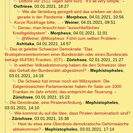
Dottore vor 1512 Tagen sehr kurz: "It's all very simple."
-
Ostfriese
,
03.01.2021, 18:27
Wie die Verteilung geregelt wird das erleben wir doch
gerade in der Pandemie
-
Morpheus
,
04.01.2021, 10:56
Kurze Rückfrage bitte, ...
-
Weiner
,
04.01.2021, 09:51
Genau, man braucht kein "ausschließliches
Kreditgeldsystem"
-
Morpheus
,
04.01.2021, 11:01
@Weiner, @Morpheus: Führt zum selben Problem
-
Ashitaka
,
04.01.2021, 14:57
Das ist gelebte Schweizer Demokratie: "Das
Bruttojahreseinkommen einer Bundesrätin oder eines Bundesrats
beträgt 454'581 Franken, (OT)
-
Zürichsee
,
02.01.2021, 21:27
In welcher Volksabstimmung haben die den Schweizer über
das Gehalt der Bundesrätin abgestimmt?
-
Mephistopheles
,
03.01.2021, 14:18
Die Schweiz hat immer noch ein Milizsystem. Die
Eidgenössischen Parlamentarier haben ihr Salär um 1000
Franken im Jahr erhöht, das entspricht der Teuerung.
-
Zürichsee
,
03.01.2021, 15:22
Die Demokratie, eine Piratenerfindung
-
Mephistopheles
,
03.01.2021, 14:10
Wie kommst du auf die Idee, dass Piraten demokratisch sind?
-
Zürichsee
,
03.01.2021, 15:38
Hast du etwa eine Überdosis demokratische Gehirnwäsche
abbekommen?
-
Mephistopheles
,
03.01.2021, 17:14