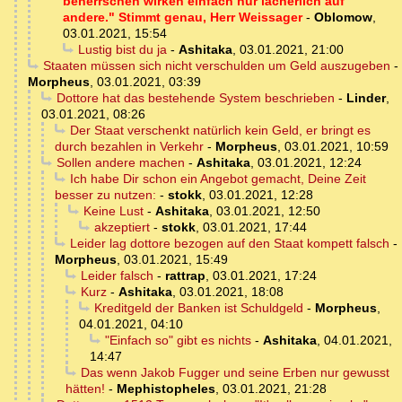
beherrschen wirken einfach nur lächerlich auf
andere." Stimmt genau, Herr Weissager
-
Oblomow
,
03.01.2021, 15:54
Lustig bist du ja
-
Ashitaka
,
03.01.2021, 21:00
Staaten müssen sich nicht verschulden um Geld auszugeben
-
Morpheus
,
03.01.2021, 03:39
Dottore hat das bestehende System beschrieben
-
Linder
,
03.01.2021, 08:26
Der Staat verschenkt natürlich kein Geld, er bringt es
durch bezahlen in Verkehr
-
Morpheus
,
03.01.2021, 10:59
Sollen andere machen
-
Ashitaka
,
03.01.2021, 12:24
Ich habe Dir schon ein Angebot gemacht, Deine Zeit
besser zu nutzen:
-
stokk
,
03.01.2021, 12:28
Keine Lust
-
Ashitaka
,
03.01.2021, 12:50
akzeptiert
-
stokk
,
03.01.2021, 17:44
Leider lag dottore bezogen auf den Staat kompett falsch
-
Morpheus
,
03.01.2021, 15:49
Leider falsch
-
rattrap
,
03.01.2021, 17:24
Kurz
-
Ashitaka
,
03.01.2021, 18:08
Kreditgeld der Banken ist Schuldgeld
-
Morpheus
,
04.01.2021, 04:10
"Einfach so" gibt es nichts
-
Ashitaka
,
04.01.2021,
14:47
Das wenn Jakob Fugger und seine Erben nur gewusst
hätten!
-
Mephistopheles
,
03.01.2021, 21:28