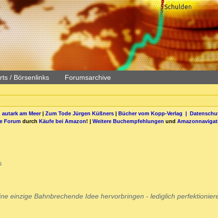
ts / Börsenlinks
Forumsarchive
 autark am Meer
|
Zum Tode Jürgen Küßners
|
Bücher vom Kopp-Verlag |
Datenschut
be Forum
durch
Käufe bei Amazon
! |
Weitere Buchempfehlungen
und
Amazonnavigat
s
eine einzige Bahnbrechende Idee hervorbringen - lediglich perfektionie