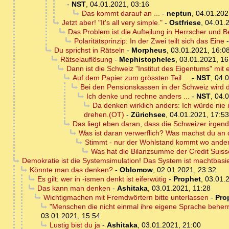
-
NST
,
04.01.2021, 03:16
Das kommt darauf an ...
-
neptun
,
04.01.202
Jetzt aber! "It's all very simple."
-
Ostfriese
,
04.01.
Das Problem ist die Aufteilung in Herrscher und 
Polaritätsprinzip: In der Zwei teilt sich das Eine
Du sprichst in Rätseln
-
Morpheus
,
03.01.2021, 16:0
Rätselauflösung
-
Mephistopheles
,
03.01.2021, 16
Dann ist die Schweiz "Institut des Eigentums" m
Auf dem Papier zum grössten Teil ...
-
NST
,
04.0
Bei den Pensionskassen in der Schweiz wird
Ich denke und rechne anders ...
-
NST
,
04.0
Da denken wirklich anders: Ich würde nie
drehen.(OT)
-
Zürichsee
,
04.01.2021, 17:53
Das liegt eben daran, dass die Schweizer irg
Was ist daran verwerflich? Was machst du an
Stimmt - nur der Wohlstand kommt wo anders
Was hat die Bilanzsumme der Credit Suis
Demokratie ist die Systemsimulation! Das System ist machtbasie
Könnte man das denken?
-
Oblomow
,
02.01.2021, 23:32
Es gilt: wer in -ismen denkt ist eiferwütig
-
Prophet
,
03.01.
Das kann man denken
-
Ashitaka
,
03.01.2021, 11:28
Wichtigmachen mit Fremdwörtern bitte unterlassen
-
Pro
"Menschen die nicht einmal ihre eigene Sprache beherr
03.01.2021, 15:54
Lustig bist du ja
-
Ashitaka
,
03.01.2021, 21:00