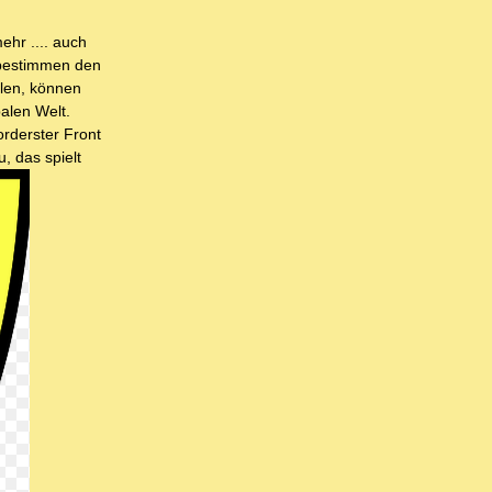
ehr .... auch
e bestimmen den
llen, können
balen Welt.
orderster Front
, das spielt