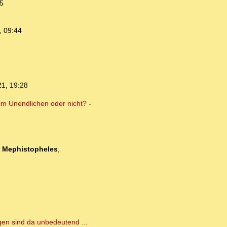
5
, 09:44
21, 19:28
 im Unendlichen oder nicht?
-
-
Mephistopheles
,
gen sind da unbedeutend ...