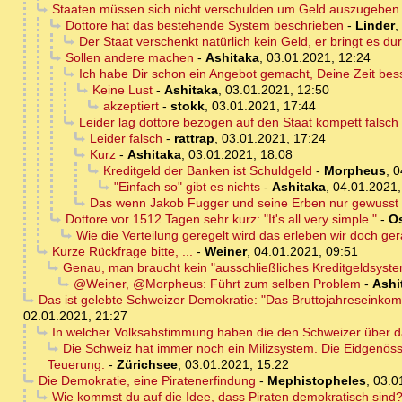
Staaten müssen sich nicht verschulden um Geld auszugeben
Dottore hat das bestehende System beschrieben
-
Linder
,
Der Staat verschenkt natürlich kein Geld, er bringt es du
Sollen andere machen
-
Ashitaka
,
03.01.2021, 12:24
Ich habe Dir schon ein Angebot gemacht, Deine Zeit bes
Keine Lust
-
Ashitaka
,
03.01.2021, 12:50
akzeptiert
-
stokk
,
03.01.2021, 17:44
Leider lag dottore bezogen auf den Staat kompett falsch
Leider falsch
-
rattrap
,
03.01.2021, 17:24
Kurz
-
Ashitaka
,
03.01.2021, 18:08
Kreditgeld der Banken ist Schuldgeld
-
Morpheus
,
0
"Einfach so" gibt es nichts
-
Ashitaka
,
04.01.2021,
Das wenn Jakob Fugger und seine Erben nur gewusst 
Dottore vor 1512 Tagen sehr kurz: "It's all very simple."
-
Os
Wie die Verteilung geregelt wird das erleben wir doch g
Kurze Rückfrage bitte, ...
-
Weiner
,
04.01.2021, 09:51
Genau, man braucht kein "ausschließliches Kreditgeldsyst
@Weiner, @Morpheus: Führt zum selben Problem
-
Ashi
Das ist gelebte Schweizer Demokratie: "Das Bruttojahreseinko
02.01.2021, 21:27
In welcher Volksabstimmung haben die den Schweizer über d
Die Schweiz hat immer noch ein Milizsystem. Die Eidgenöss
Teuerung.
-
Zürichsee
,
03.01.2021, 15:22
Die Demokratie, eine Piratenerfindung
-
Mephistopheles
,
03.0
Wie kommst du auf die Idee, dass Piraten demokratisch sind