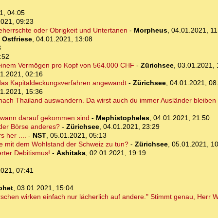
1, 04:05
2021, 09:23
Beherrschte oder Obrigkeit und Untertanen
-
Morpheus
,
04.01.2021, 11
-
Ostfriese
,
04.01.2021, 13:08
8
:52
it einem Vermögen pro Kopf von 564.000 CHF
-
Zürichsee
,
03.01.2021, 
1.2021, 02:16
 das Kapitaldeckungsverfahren angewandt
-
Zürichsee
,
04.01.2021, 08
1.2021, 15:36
 nach Thailand auswandern. Da wirst auch du immer Ausländer bleiben 
endwann darauf gekommen sind
-
Mephistopheles
,
04.01.2021, 21:50
 der Börse anderes?
-
Zürichsee
,
04.01.2021, 23:29
 her ....
-
NST
,
05.01.2021, 05:13
se mit dem Wohlstand der Schweiz zu tun?
-
Zürichsee
,
05.01.2021, 1
rter Debitismus!
-
Ashitaka
,
02.01.2021, 19:19
2021, 07:41
phet
,
03.01.2021, 15:04
schen wirken einfach nur lächerlich auf andere." Stimmt genau, Herr 