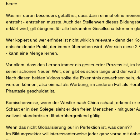
heute.
Was mir daran besonders gefällt ist, dass darin einmal ohne meinen
entsteht - entstehen musste. Auch der Stellenwert dieses Bildungsbü
erklärt wird, gilt übrigens für alle bekannten Gesellschaftsformen g
Wer kopiert und wer erfindet ist nicht wirklich relevant - denn der 
entscheidende Punkt, der immer übersehen wird. Wer sich diese 2 Vi
- kann eine Menge lernen.
Vor allem, dass das Lernen immer ein gesteuerter Prozess ist, im 
seiner schönen Neuen Welt, den gibt es schon lange und der wird im
Nach diesen beiden Videos sollte die Erkenntnis gewachsen sein, 
werden können, also einmal als Werbung, im anderen Fall als Herabs
Phantasie geschuldet ist.
Komischerweise, wenn der Westler nach China schaut, erkennt er es 
Schaut er in den Spiegel sieht er den freien Menschen - mit guter 
weltweit standardisiert länderübergreifend gültig.
Wenn das nicht Globalisierung pur in Perfektion ist, was dann??
Im Bildungssektor will interessanterweise jeder ganz vorne mit dabei