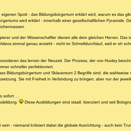
 eigenen Spott - das Bildungsbürgertum erklärt wird, warum es das gib
rgertums wird erklärt - innerhalb einer gesellschaftlichen Pyramide. D
leichermassen.
Kopierer und der Wissenschaftler dienen alle dem gleichen Herren. Das is
deos einmal genau ansieht - nicht im Schnelldurchlauf, weil er eh sch
besonderen das lernen der Neuzeit. Der Prozess, der von Huxley besch
mer schneller perfektioniert.
dass Bildungsbürgertum und Sklaventum 2 Begriffe sind, die wahlweise
etzung. Sie mit Freiheit in Verbindung zu bringen, aber nur der jewei
sofort ....
Ausbildung.
Diese Ausbildungen sind staatl. lizenziert und seit Bologn
 sein - niemand kritisiert dabei die globale Ausrichtung - auch kein Tr