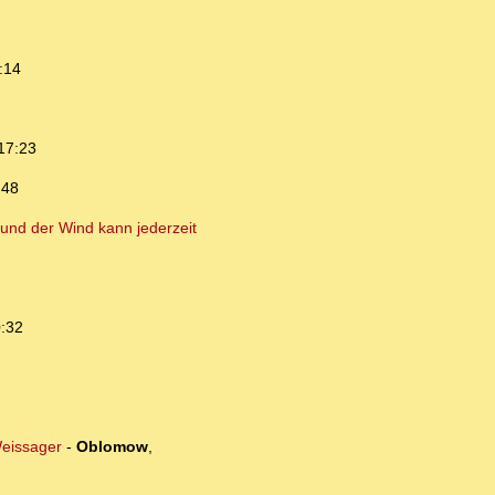
:14
17:23
:48
und der Wind kann jederzeit
0:32
Weissager
-
Oblomow
,