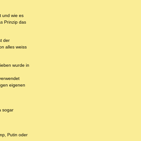
t und wie es
as Prinzip das
t der
on alles weiss
rieben wurde in
 verwendet
ligen eigenen
a sogar
ump, Putin oder