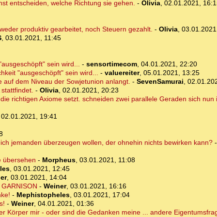
hst entscheiden, welche Richtung sie gehen.
-
Olivia
,
02.01.2021, 16:1
weder produktiv gearbeitet, noch Steuern gezahlt.
-
Olivia
,
03.01.2021
S
,
03.01.2021, 11:45
"ausgeschöpft" sein wird...
-
sensortimecom
,
04.01.2021, 22:20
hkeit "ausgeschöpft" sein wird...
-
valuereiter
,
05.01.2021, 13:25
de auf dem Niveau der Sowjetunion anlangt.
-
SevenSamurai
,
02.01.20
tattfindet.
-
Olivia
,
02.01.2021, 20:23
 die richtigen Axiome setzt. schneiden zwei parallele Geraden sich nun
,
02.01.2021, 19:41
8
ich jemanden überzeugen wollen, der ohnehin nichts bewirken kann?
ie übersehen
-
Morpheus
,
03.01.2021, 11:08
les
,
03.01.2021, 12:45
er
,
03.01.2021, 14:04
ger GARNISON
-
Weiner
,
03.01.2021, 16:16
nke!
-
Mephistopheles
,
03.01.2021, 17:04
s!
-
Weiner
,
04.01.2021, 01:36
r Körper mir - oder sind die Gedanken meine ... andere Eigentumsfra