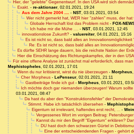
Hier, der "gelebte" Gegenentwurf. In den USA wird sich demnäc
Exakt.
-
re-aktionaer
,
02.01.2021, 19:24
Aus dem Jahre 2004 ....
-
NST
,
03.01.2021, 03:54
Wer nicht gemerkt hat, WER hier "zahlen" muss, der hat 
Globale Herrschaft löst das Problem nicht
-
FOX-NEW
Ich habe mir die Mühe ....
-
NST
,
03.01.2021, 12:45
innovationslose Zukunft?
-
valuereiter
,
04.01.2021, 15:16
Es ist nicht so, dass bald alles an Innovationsmöglichkeit 
Re: Es ist nicht so, dass bald alles an Innovationsmöglic
Es dürfte SEHR lange dauern, bis die reichste Nation der Er
Hier die Einschätzung des Richtungskampfes, der in den USA s
Für eine offene Analyse ist zunächst mal erforderlich, dass man
Mephistopheles
,
02.01.2021, 17:01
Wenn du nur kritisierst, wirst du nie überzeugen
-
Morpheus
Cher Morpheus
-
LePenseur
,
02.01.2021, 21:11
Gastbeiträge finde ich gut
-
Morpheus
,
03.01.2021, 03:5
Ich möchte doch gar niemanden überzeugen! Warum sollte 
03.01.2021, 08:47
Da hast du aber den "Konstruktionsfehler" der Demokrat
Stimmt. Habe ich tatsächlich übersehen
-
Mephistophe
Eigentum ist irrelevant, haftendes erst recht, ...
-
Wein
Vergessenes Wort im vorigen Beitrag: Petersbur
Kannst du mir den Begriff "Eigentum" erklären? Da
DU hast doch den schwarzen Gürtel in Debitismu
Eine der entscheidendenden Fragen - gehört de