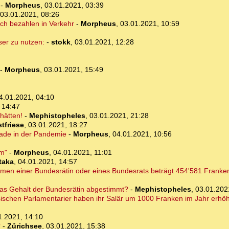
-
Morpheus
,
03.01.2021, 03:39
03.01.2021, 08:26
rch bezahlen in Verkehr
-
Morpheus
,
03.01.2021, 10:59
ser zu nutzen:
-
stokk
,
03.01.2021, 12:28
-
Morpheus
,
03.01.2021, 15:49
4.01.2021, 04:10
 14:47
hätten!
-
Mephistopheles
,
03.01.2021, 21:28
tfriese
,
03.01.2021, 18:27
erade in der Pandemie
-
Morpheus
,
04.01.2021, 10:56
em"
-
Morpheus
,
04.01.2021, 11:01
taka
,
04.01.2021, 14:57
mmen einer Bundesrätin oder eines Bundesrats beträgt 454'581 Franke
as Gehalt der Bundesrätin abgestimmt?
-
Mephistopheles
,
03.01.202
ischen Parlamentarier haben ihr Salär um 1000 Franken im Jahr erhöht
1.2021, 14:10
?
-
Zürichsee
,
03.01.2021, 15:38