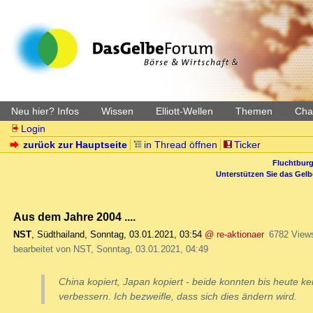
Neu hier? Infos
Wissen
Elliott-Wellen
Themen
Char
Login
zurück zur Hauptseite
in Thread öffnen
Ticker
Fluchtburg
Unterstützen Sie das Gel
Aus dem Jahre 2004 ....
NST
,
Südthailand
,
Sonntag, 03.01.2021, 03:54
@ re-aktionaer
6782 View
bearbeitet von NST, Sonntag, 03.01.2021, 04:49
China kopiert, Japan kopiert - beide konnten bis heute k
verbessern. Ich bezweifle, dass sich dies ändern wird.