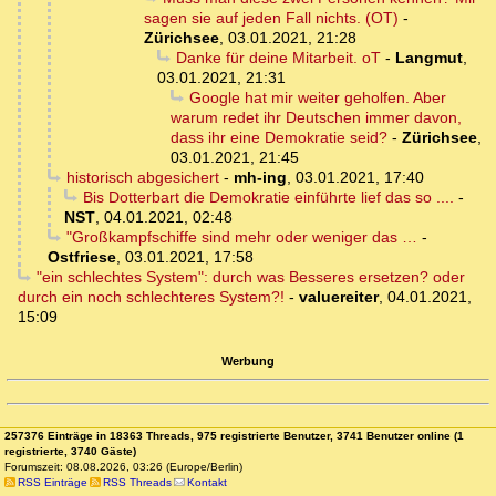
sagen sie auf jeden Fall nichts. (OT)
-
Zürichsee
,
03.01.2021, 21:28
Danke für deine Mitarbeit. oT
-
Langmut
,
03.01.2021, 21:31
Google hat mir weiter geholfen. Aber
warum redet ihr Deutschen immer davon,
dass ihr eine Demokratie seid?
-
Zürichsee
,
03.01.2021, 21:45
historisch abgesichert
-
mh-ing
,
03.01.2021, 17:40
Bis Dotterbart die Demokratie einführte lief das so ....
-
NST
,
04.01.2021, 02:48
"Großkampfschiffe sind mehr oder weniger das …
-
Ostfriese
,
03.01.2021, 17:58
"ein schlechtes System": durch was Besseres ersetzen? oder
durch ein noch schlechteres System?!
-
valuereiter
,
04.01.2021,
15:09
Werbung
257376 Einträge in 18363 Threads, 975 registrierte Benutzer, 3741 Benutzer online (1
registrierte, 3740 Gäste)
Forumszeit: 08.08.2026, 03:26 (Europe/Berlin)
RSS Einträge
RSS Threads
Kontakt