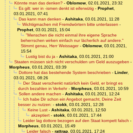
Könnte man das denken?
-
Oblomow
,
02.01.2021, 23:32
Es gilt: wer in -ismen denkt ist eiferwütig
-
Prophet
,
03.01.2021, 07:41
Das kann man denken
-
Ashitaka
,
03.01.2021, 11:28
Wichtigmachen mit Fremdwörtern bitte unterlassen
-
Prophet
,
03.01.2021, 15:04
"Menschen die nicht einmal ihre eigene Sprache
beherrschen wirken einfach nur lächerlich auf andere."
Stimmt genau, Herr Weissager
-
Oblomow
,
03.01.2021,
15:54
Lustig bist du ja
-
Ashitaka
,
03.01.2021, 21:00
Staaten müssen sich nicht verschulden um Geld auszugeben
-
Morpheus
,
03.01.2021, 03:39
Dottore hat das bestehende System beschrieben
-
Linder
,
03.01.2021, 08:26
Der Staat verschenkt natürlich kein Geld, er bringt es
durch bezahlen in Verkehr
-
Morpheus
,
03.01.2021, 10:59
Sollen andere machen
-
Ashitaka
,
03.01.2021, 12:24
Ich habe Dir schon ein Angebot gemacht, Deine Zeit
besser zu nutzen:
-
stokk
,
03.01.2021, 12:28
Keine Lust
-
Ashitaka
,
03.01.2021, 12:50
akzeptiert
-
stokk
,
03.01.2021, 17:44
Leider lag dottore bezogen auf den Staat kompett falsch
-
Morpheus
,
03.01.2021, 15:49
Leider falsch
-
rattrap
,
03.01.2021, 17:24