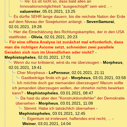
Re: Es ist nicht so, dass bald alles an
Innovationsmöglichkeit "ausgeschöpft" sein wird...
-
valuereiter
,
05.01.2021, 13:25
Es dürfte SEHR lange dauern, bis die reichste Nation der Erde
auf dem Niveau der Sowjetunion anlangt.
-
SevenSamurai
,
02.01.2021, 19:28
Hier die Einschätzung des Richtungskampfes, der in den USA
stattfindet.
-
Olivia
,
02.01.2021, 20:23
Für eine offene Analyse ist zunächst mal erforderlich, dass
man die richtigen Axiome setzt. schneiden zwei parallele
Geraden sich nun im Unendlichen oder nicht?
-
Mephistopheles
,
02.01.2021, 17:01
Wenn du nur kritisierst, wirst du nie überzeugen
-
Morpheus
,
02.01.2021, 19:41
Cher Morpheus
-
LePenseur
,
02.01.2021, 21:11
Gastbeiträge finde ich gut
-
Morpheus
,
03.01.2021, 03:58
Ich möchte doch gar niemanden überzeugen! Warum sollte
ich jemanden überzeugen wollen, der ohnehin nichts bewirken
kann?
-
Mephistopheles
,
03.01.2021, 08:47
Da hast du aber den "Konstruktionsfehler" der Demokratie
übersehen
-
Morpheus
,
03.01.2021, 11:08
Stimmt. Habe ich tatsächlich übersehen
-
Mephistopheles
,
03.01.2021, 12:45
Eigentum ist irrelevant, haftendes erst recht, ...
-
Weiner
,
03.01.2021, 14:04