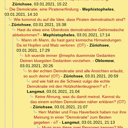
Zürichsee
,
03.01.2021, 15:22
Die Demokratie, eine Piratenerfindung
-
Mephistopheles
,
03.01.2021, 14:10
Wie kommst du auf die Idee, dass Piraten demokratisch sind?
-
Zürichsee
,
03.01.2021, 15:38
Hast du etwa eine Überdosis demokratische Gehirnwäsche
abbekommen?
-
Mephistopheles
,
03.01.2021, 17:14
Mann oh Mann, du hast ganz komische Hirnwindungen.
Da ist Hopfen und Malz verloren. (OT)
-
Zürichsee
,
03.01.2021, 17:29
Ich wuerde immer @mephs duemmste Gedanken
Deinen kluegsten Gedanken vorziehen.
-
Oblomow
,
03.01.2021, 20:26
In der echten Demokratie sind alle Ansichten erlaubt,
so auch deine! (OT)
-
Zürichsee
,
03.01.2021, 20:59
und wie hält es die Schweiz vulgo die echte
Demokratie mit den Holzkohlenleugnern? oT
-
Langmut
,
03.01.2021, 21:04
Keine Ahnung, was du damit meinst. Kannst du
das einem echten Demokraten näher erklären? (OT)
-
Zürichsee
,
03.01.2021, 21:07
Herr Mahler und Frau Haverbeck haben nur ihre
Meinung in einer "Demokratie" zum Besten
gegeben - oT
-
Langmut
,
03.01.2021, 21:13
Muss man diese zwei Personen kennen? Mir