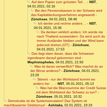
Auf dem Papier zum grössten Teil ...
-
NST
,
04.01.2021, 02:16
Bei den Pensionskassen in der Schweiz wird
das Kapitaldeckungsverfahren angewandt
-
Zürichsee
,
04.01.2021, 08:48
Ich denke und rechne anders ...
-
NST
,
04.01.2021, 15:36
Da denken wirklich anders: Ich würde nie
nach Thailand auswandern. Da wirst auch du
immer Ausländer bleiben und der Wind kann
jederzeit drehen.(OT)
-
Zürichsee
,
04.01.2021, 17:53
Das liegt eben daran, dass die Schweizer
irgendwann darauf gekommen sind
-
Mephistopheles
,
04.01.2021, 21:50
Was ist daran verwerflich? Was machst du an
der Börse anderes?
-
Zürichsee
,
04.01.2021,
23:29
Stimmt - nur der Wohlstand kommt wo
anders her ....
-
NST
,
05.01.2021, 05:13
Was hat die Bilanzsumme der Credit Suisse
mit dem Wohlstand der Schweiz zu tun?
-
Zürichsee
,
05.01.2021, 10:32
Demokratie ist die Systemsimulation! Das System ist
machtbasierter Debitismus!
-
Ashitaka
,
02.01.2021, 19:19