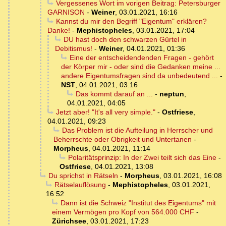
Vergessenes Wort im vorigen Beitrag: Petersburger
GARNISON
-
Weiner
,
03.01.2021, 16:16
Kannst du mir den Begriff "Eigentum" erklären?
Danke!
-
Mephistopheles
,
03.01.2021, 17:04
DU hast doch den schwarzen Gürtel in
Debitismus!
-
Weiner
,
04.01.2021, 01:36
Eine der entscheidendenden Fragen - gehört
der Körper mir - oder sind die Gedanken meine ...
andere Eigentumsfragen sind da unbedeutend ...
-
NST
,
04.01.2021, 03:16
Das kommt darauf an ...
-
neptun
,
04.01.2021, 04:05
Jetzt aber! "It's all very simple."
-
Ostfriese
,
04.01.2021, 09:23
Das Problem ist die Aufteilung in Herrscher und
Beherrschte oder Obrigkeit und Untertanen
-
Morpheus
,
04.01.2021, 11:14
Polaritätsprinzip: In der Zwei teilt sich das Eine
-
Ostfriese
,
04.01.2021, 13:08
Du sprichst in Rätseln
-
Morpheus
,
03.01.2021, 16:08
Rätselauflösung
-
Mephistopheles
,
03.01.2021,
16:52
Dann ist die Schweiz "Institut des Eigentums" mit
einem Vermögen pro Kopf von 564.000 CHF
-
Zürichsee
,
03.01.2021, 17:23