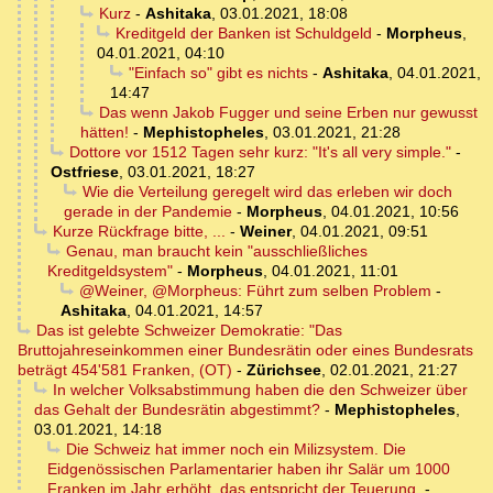
Kurz
-
Ashitaka
,
03.01.2021, 18:08
Kreditgeld der Banken ist Schuldgeld
-
Morpheus
,
04.01.2021, 04:10
"Einfach so" gibt es nichts
-
Ashitaka
,
04.01.2021,
14:47
Das wenn Jakob Fugger und seine Erben nur gewusst
hätten!
-
Mephistopheles
,
03.01.2021, 21:28
Dottore vor 1512 Tagen sehr kurz: "It's all very simple."
-
Ostfriese
,
03.01.2021, 18:27
Wie die Verteilung geregelt wird das erleben wir doch
gerade in der Pandemie
-
Morpheus
,
04.01.2021, 10:56
Kurze Rückfrage bitte, ...
-
Weiner
,
04.01.2021, 09:51
Genau, man braucht kein "ausschließliches
Kreditgeldsystem"
-
Morpheus
,
04.01.2021, 11:01
@Weiner, @Morpheus: Führt zum selben Problem
-
Ashitaka
,
04.01.2021, 14:57
Das ist gelebte Schweizer Demokratie: "Das
Bruttojahreseinkommen einer Bundesrätin oder eines Bundesrats
beträgt 454'581 Franken, (OT)
-
Zürichsee
,
02.01.2021, 21:27
In welcher Volksabstimmung haben die den Schweizer über
das Gehalt der Bundesrätin abgestimmt?
-
Mephistopheles
,
03.01.2021, 14:18
Die Schweiz hat immer noch ein Milizsystem. Die
Eidgenössischen Parlamentarier haben ihr Salär um 1000
Franken im Jahr erhöht, das entspricht der Teuerung.
-