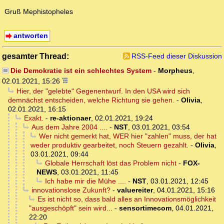
Gruß Mephistopheles
antworten
gesamter Thread:
RSS-Feed dieser Diskussion
Die Demokratie ist ein schlechtes System
-
Morpheus
,
02.01.2021, 15:26
Hier, der "gelebte" Gegenentwurf. In den USA wird sich
demnächst entscheiden, welche Richtung sie gehen.
-
Olivia
,
02.01.2021, 16:15
Exakt.
-
re-aktionaer
,
02.01.2021, 19:24
Aus dem Jahre 2004 ....
-
NST
,
03.01.2021, 03:54
Wer nicht gemerkt hat, WER hier "zahlen" muss, der hat
weder produktiv gearbeitet, noch Steuern gezahlt.
-
Olivia
,
03.01.2021, 09:44
Globale Herrschaft löst das Problem nicht
-
FOX-
NEWS
,
03.01.2021, 11:45
Ich habe mir die Mühe ....
-
NST
,
03.01.2021, 12:45
innovationslose Zukunft?
-
valuereiter
,
04.01.2021, 15:16
Es ist nicht so, dass bald alles an Innovationsmöglichkeit
"ausgeschöpft" sein wird...
-
sensortimecom
,
04.01.2021,
22:20