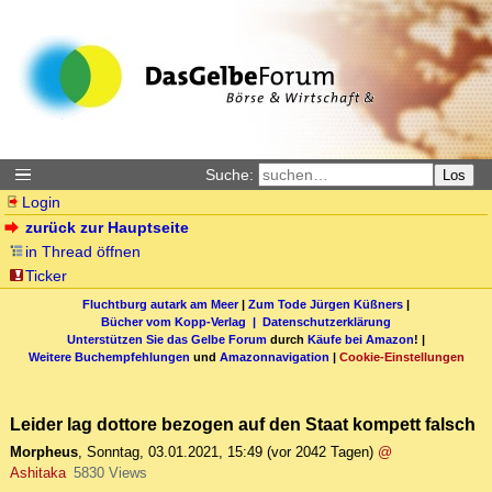
Suche:
Los
Login
zurück zur Hauptseite
in Thread öffnen
Ticker
Fluchtburg autark am Meer
|
Zum Tode Jürgen Küßners
|
Bücher vom Kopp-Verlag |
Datenschutzerklärung
Unterstützen Sie das Gelbe Forum
durch
Käufe bei Amazon
! |
Weitere Buchempfehlungen
und
Amazonnavigation
|
Cookie-Einstellungen
Leider lag dottore bezogen auf den Staat kompett falsch
Morpheus
,
Sonntag, 03.01.2021, 15:49
(vor 2042 Tagen)
@
Ashitaka
5830 Views