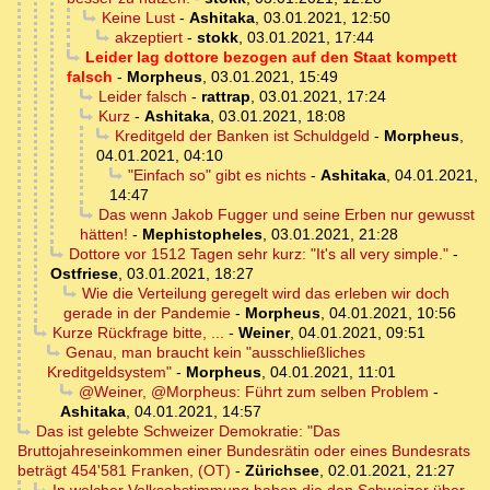
Keine Lust
-
Ashitaka
,
03.01.2021, 12:50
akzeptiert
-
stokk
,
03.01.2021, 17:44
Leider lag dottore bezogen auf den Staat kompett
falsch
-
Morpheus
,
03.01.2021, 15:49
Leider falsch
-
rattrap
,
03.01.2021, 17:24
Kurz
-
Ashitaka
,
03.01.2021, 18:08
Kreditgeld der Banken ist Schuldgeld
-
Morpheus
,
04.01.2021, 04:10
"Einfach so" gibt es nichts
-
Ashitaka
,
04.01.2021,
14:47
Das wenn Jakob Fugger und seine Erben nur gewusst
hätten!
-
Mephistopheles
,
03.01.2021, 21:28
Dottore vor 1512 Tagen sehr kurz: "It's all very simple."
-
Ostfriese
,
03.01.2021, 18:27
Wie die Verteilung geregelt wird das erleben wir doch
gerade in der Pandemie
-
Morpheus
,
04.01.2021, 10:56
Kurze Rückfrage bitte, ...
-
Weiner
,
04.01.2021, 09:51
Genau, man braucht kein "ausschließliches
Kreditgeldsystem"
-
Morpheus
,
04.01.2021, 11:01
@Weiner, @Morpheus: Führt zum selben Problem
-
Ashitaka
,
04.01.2021, 14:57
Das ist gelebte Schweizer Demokratie: "Das
Bruttojahreseinkommen einer Bundesrätin oder eines Bundesrats
beträgt 454'581 Franken, (OT)
-
Zürichsee
,
02.01.2021, 21:27