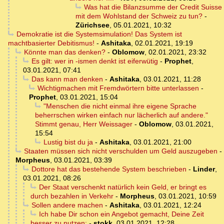
Was hat die Bilanzsumme der Credit Suisse
mit dem Wohlstand der Schweiz zu tun?
-
Zürichsee
,
05.01.2021, 10:32
Demokratie ist die Systemsimulation! Das System ist
machtbasierter Debitismus!
-
Ashitaka
,
02.01.2021, 19:19
Könnte man das denken?
-
Oblomow
,
02.01.2021, 23:32
Es gilt: wer in -ismen denkt ist eiferwütig
-
Prophet
,
03.01.2021, 07:41
Das kann man denken
-
Ashitaka
,
03.01.2021, 11:28
Wichtigmachen mit Fremdwörtern bitte unterlassen
-
Prophet
,
03.01.2021, 15:04
"Menschen die nicht einmal ihre eigene Sprache
beherrschen wirken einfach nur lächerlich auf andere."
Stimmt genau, Herr Weissager
-
Oblomow
,
03.01.2021,
15:54
Lustig bist du ja
-
Ashitaka
,
03.01.2021, 21:00
Staaten müssen sich nicht verschulden um Geld auszugeben
-
Morpheus
,
03.01.2021, 03:39
Dottore hat das bestehende System beschrieben
-
Linder
,
03.01.2021, 08:26
Der Staat verschenkt natürlich kein Geld, er bringt es
durch bezahlen in Verkehr
-
Morpheus
,
03.01.2021, 10:59
Sollen andere machen
-
Ashitaka
,
03.01.2021, 12:24
Ich habe Dir schon ein Angebot gemacht, Deine Zeit
besser zu nutzen:
-
stokk
,
03.01.2021, 12:28