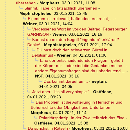
übersehen
-
Morpheus
,
03.01.2021, 11:08
Stimmt. Habe ich tatsächlich übersehen
-
Mephistopheles
,
03.01.2021, 12:45
Eigentum ist irrelevant, haftendes erst recht, ...
-
Weiner
,
03.01.2021, 14:04
Vergessenes Wort im vorigen Beitrag: Petersburger
GARNISON
-
Weiner
,
03.01.2021, 16:16
Kannst du mir den Begriff "Eigentum" erklären?
Danke!
-
Mephistopheles
,
03.01.2021, 17:04
DU hast doch den schwarzen Gürtel in
Debitismus!
-
Weiner
,
04.01.2021, 01:36
Eine der entscheidendenden Fragen - gehört
der Körper mir - oder sind die Gedanken meine ...
andere Eigentumsfragen sind da unbedeutend ...
-
NST
,
04.01.2021, 03:16
Das kommt darauf an ...
-
neptun
,
04.01.2021, 04:05
Jetzt aber! "It's all very simple."
-
Ostfriese
,
04.01.2021, 09:23
Das Problem ist die Aufteilung in Herrscher und
Beherrschte oder Obrigkeit und Untertanen
-
Morpheus
,
04.01.2021, 11:14
Polaritätsprinzip: In der Zwei teilt sich das Eine
-
Ostfriese
,
04.01.2021, 13:08
Du sprichst in Rätseln
-
Morpheus
,
03.01.2021, 16:08