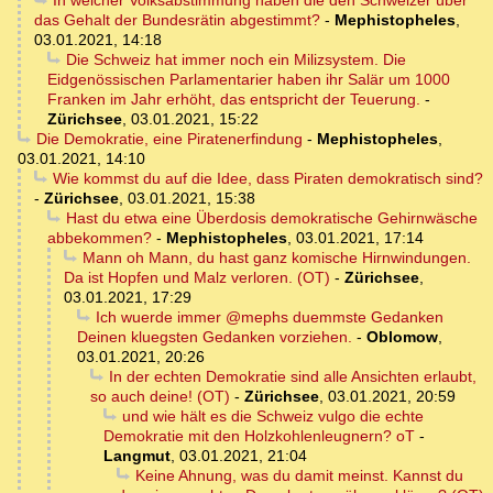
In welcher Volksabstimmung haben die den Schweizer über
das Gehalt der Bundesrätin abgestimmt?
-
Mephistopheles
,
03.01.2021, 14:18
Die Schweiz hat immer noch ein Milizsystem. Die
Eidgenössischen Parlamentarier haben ihr Salär um 1000
Franken im Jahr erhöht, das entspricht der Teuerung.
-
Zürichsee
,
03.01.2021, 15:22
Die Demokratie, eine Piratenerfindung
-
Mephistopheles
,
03.01.2021, 14:10
Wie kommst du auf die Idee, dass Piraten demokratisch sind?
-
Zürichsee
,
03.01.2021, 15:38
Hast du etwa eine Überdosis demokratische Gehirnwäsche
abbekommen?
-
Mephistopheles
,
03.01.2021, 17:14
Mann oh Mann, du hast ganz komische Hirnwindungen.
Da ist Hopfen und Malz verloren. (OT)
-
Zürichsee
,
03.01.2021, 17:29
Ich wuerde immer @mephs duemmste Gedanken
Deinen kluegsten Gedanken vorziehen.
-
Oblomow
,
03.01.2021, 20:26
In der echten Demokratie sind alle Ansichten erlaubt,
so auch deine! (OT)
-
Zürichsee
,
03.01.2021, 20:59
und wie hält es die Schweiz vulgo die echte
Demokratie mit den Holzkohlenleugnern? oT
-
Langmut
,
03.01.2021, 21:04
Keine Ahnung, was du damit meinst. Kannst du