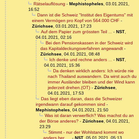
Rätselauflösung
-
Mephistopheles
,
03.01.2021,
16:52
Dann ist die Schweiz "Institut des Eigentums" mit
einem Vermögen pro Kopf von 564.000 CHF
-
Zürichsee
,
03.01.2021, 17:23
Auf dem Papier zum grössten Teil ...
-
NST
,
04.01.2021, 02:16
Bei den Pensionskassen in der Schweiz wird
das Kapitaldeckungsverfahren angewandt
-
Zürichsee
,
04.01.2021, 08:48
Ich denke und rechne anders ...
-
NST
,
04.01.2021, 15:36
Da denken wirklich anders: Ich würde nie
nach Thailand auswandern. Da wirst auch du
immer Ausländer bleiben und der Wind kann
jederzeit drehen.(OT)
-
Zürichsee
,
04.01.2021, 17:53
Das liegt eben daran, dass die Schweizer
irgendwann darauf gekommen sind
-
Mephistopheles
,
04.01.2021, 21:50
Was ist daran verwerflich? Was machst du an
der Börse anderes?
-
Zürichsee
,
04.01.2021,
23:29
Stimmt - nur der Wohlstand kommt wo
anders her ....
-
NST
,
05.01.2021, 05:13