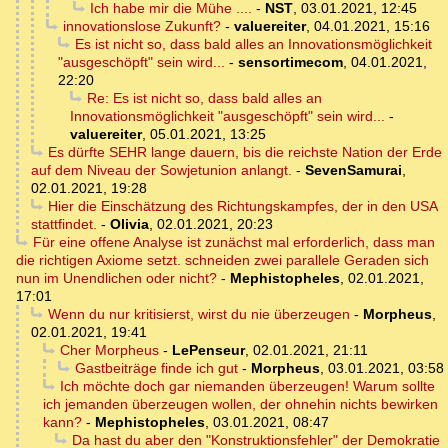
Ich habe mir die Mühe ....
-
NST
,
03.01.2021, 12:45
innovationslose Zukunft?
-
valuereiter
,
04.01.2021, 15:16
Es ist nicht so, dass bald alles an Innovationsmöglichkeit
"ausgeschöpft" sein wird...
-
sensortimecom
,
04.01.2021,
22:20
Re: Es ist nicht so, dass bald alles an
Innovationsmöglichkeit "ausgeschöpft" sein wird...
-
valuereiter
,
05.01.2021, 13:25
Es dürfte SEHR lange dauern, bis die reichste Nation der Erde
auf dem Niveau der Sowjetunion anlangt.
-
SevenSamurai
,
02.01.2021, 19:28
Hier die Einschätzung des Richtungskampfes, der in den USA
stattfindet.
-
Olivia
,
02.01.2021, 20:23
Für eine offene Analyse ist zunächst mal erforderlich, dass man
die richtigen Axiome setzt. schneiden zwei parallele Geraden sich
nun im Unendlichen oder nicht?
-
Mephistopheles
,
02.01.2021,
17:01
Wenn du nur kritisierst, wirst du nie überzeugen
-
Morpheus
,
02.01.2021, 19:41
Cher Morpheus
-
LePenseur
,
02.01.2021, 21:11
Gastbeiträge finde ich gut
-
Morpheus
,
03.01.2021, 03:58
Ich möchte doch gar niemanden überzeugen! Warum sollte
ich jemanden überzeugen wollen, der ohnehin nichts bewirken
kann?
-
Mephistopheles
,
03.01.2021, 08:47
Da hast du aber den "Konstruktionsfehler" der Demokratie