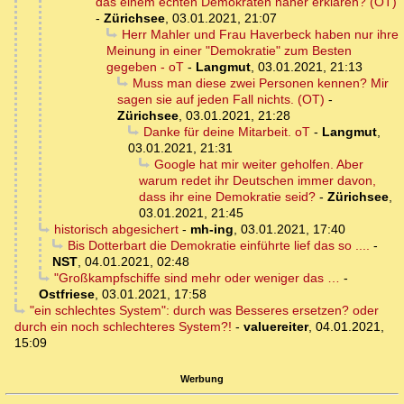
das einem echten Demokraten näher erklären? (OT)
-
Zürichsee
,
03.01.2021, 21:07
Herr Mahler und Frau Haverbeck haben nur ihre
Meinung in einer "Demokratie" zum Besten
gegeben - oT
-
Langmut
,
03.01.2021, 21:13
Muss man diese zwei Personen kennen? Mir
sagen sie auf jeden Fall nichts. (OT)
-
Zürichsee
,
03.01.2021, 21:28
Danke für deine Mitarbeit. oT
-
Langmut
,
03.01.2021, 21:31
Google hat mir weiter geholfen. Aber
warum redet ihr Deutschen immer davon,
dass ihr eine Demokratie seid?
-
Zürichsee
,
03.01.2021, 21:45
historisch abgesichert
-
mh-ing
,
03.01.2021, 17:40
Bis Dotterbart die Demokratie einführte lief das so ....
-
NST
,
04.01.2021, 02:48
"Großkampfschiffe sind mehr oder weniger das …
-
Ostfriese
,
03.01.2021, 17:58
"ein schlechtes System": durch was Besseres ersetzen? oder
durch ein noch schlechteres System?!
-
valuereiter
,
04.01.2021,
15:09
Werbung