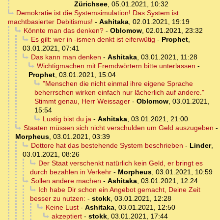
Zürichsee
,
05.01.2021, 10:32
Demokratie ist die Systemsimulation! Das System ist
machtbasierter Debitismus!
-
Ashitaka
,
02.01.2021, 19:19
Könnte man das denken?
-
Oblomow
,
02.01.2021, 23:32
Es gilt: wer in -ismen denkt ist eiferwütig
-
Prophet
,
03.01.2021, 07:41
Das kann man denken
-
Ashitaka
,
03.01.2021, 11:28
Wichtigmachen mit Fremdwörtern bitte unterlassen
-
Prophet
,
03.01.2021, 15:04
"Menschen die nicht einmal ihre eigene Sprache
beherrschen wirken einfach nur lächerlich auf andere."
Stimmt genau, Herr Weissager
-
Oblomow
,
03.01.2021,
15:54
Lustig bist du ja
-
Ashitaka
,
03.01.2021, 21:00
Staaten müssen sich nicht verschulden um Geld auszugeben
-
Morpheus
,
03.01.2021, 03:39
Dottore hat das bestehende System beschrieben
-
Linder
,
03.01.2021, 08:26
Der Staat verschenkt natürlich kein Geld, er bringt es
durch bezahlen in Verkehr
-
Morpheus
,
03.01.2021, 10:59
Sollen andere machen
-
Ashitaka
,
03.01.2021, 12:24
Ich habe Dir schon ein Angebot gemacht, Deine Zeit
besser zu nutzen:
-
stokk
,
03.01.2021, 12:28
Keine Lust
-
Ashitaka
,
03.01.2021, 12:50
akzeptiert
-
stokk
,
03.01.2021, 17:44