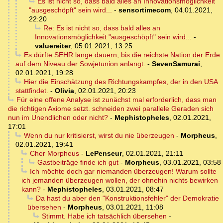
Es ist nicht so, dass bald alles an Innovationsmöglichkeit
"ausgeschöpft" sein wird...
-
sensortimecom
,
04.01.2021,
22:20
Re: Es ist nicht so, dass bald alles an
Innovationsmöglichkeit "ausgeschöpft" sein wird...
-
valuereiter
,
05.01.2021, 13:25
Es dürfte SEHR lange dauern, bis die reichste Nation der Erde
auf dem Niveau der Sowjetunion anlangt.
-
SevenSamurai
,
02.01.2021, 19:28
Hier die Einschätzung des Richtungskampfes, der in den USA
stattfindet.
-
Olivia
,
02.01.2021, 20:23
Für eine offene Analyse ist zunächst mal erforderlich, dass man
die richtigen Axiome setzt. schneiden zwei parallele Geraden sich
nun im Unendlichen oder nicht?
-
Mephistopheles
,
02.01.2021,
17:01
Wenn du nur kritisierst, wirst du nie überzeugen
-
Morpheus
,
02.01.2021, 19:41
Cher Morpheus
-
LePenseur
,
02.01.2021, 21:11
Gastbeiträge finde ich gut
-
Morpheus
,
03.01.2021, 03:58
Ich möchte doch gar niemanden überzeugen! Warum sollte
ich jemanden überzeugen wollen, der ohnehin nichts bewirken
kann?
-
Mephistopheles
,
03.01.2021, 08:47
Da hast du aber den "Konstruktionsfehler" der Demokratie
übersehen
-
Morpheus
,
03.01.2021, 11:08
Stimmt. Habe ich tatsächlich übersehen
-