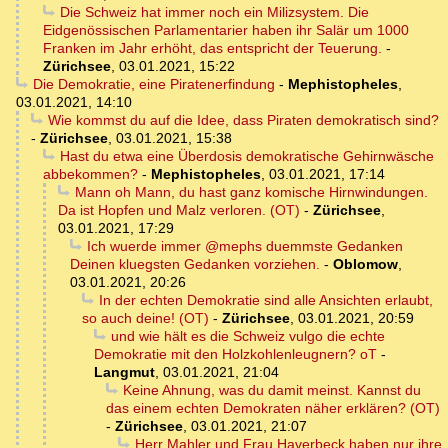
Die Schweiz hat immer noch ein Milizsystem. Die
Eidgenössischen Parlamentarier haben ihr Salär um 1000
Franken im Jahr erhöht, das entspricht der Teuerung.
-
Zürichsee
,
03.01.2021, 15:22
Die Demokratie, eine Piratenerfindung
-
Mephistopheles
,
03.01.2021, 14:10
Wie kommst du auf die Idee, dass Piraten demokratisch sind?
-
Zürichsee
,
03.01.2021, 15:38
Hast du etwa eine Überdosis demokratische Gehirnwäsche
abbekommen?
-
Mephistopheles
,
03.01.2021, 17:14
Mann oh Mann, du hast ganz komische Hirnwindungen.
Da ist Hopfen und Malz verloren. (OT)
-
Zürichsee
,
03.01.2021, 17:29
Ich wuerde immer @mephs duemmste Gedanken
Deinen kluegsten Gedanken vorziehen.
-
Oblomow
,
03.01.2021, 20:26
In der echten Demokratie sind alle Ansichten erlaubt,
so auch deine! (OT)
-
Zürichsee
,
03.01.2021, 20:59
und wie hält es die Schweiz vulgo die echte
Demokratie mit den Holzkohlenleugnern? oT
-
Langmut
,
03.01.2021, 21:04
Keine Ahnung, was du damit meinst. Kannst du
das einem echten Demokraten näher erklären? (OT)
-
Zürichsee
,
03.01.2021, 21:07
Herr Mahler und Frau Haverbeck haben nur ihre