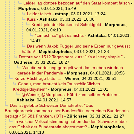
Leider lag dottore bezogen auf den Staat kompett falsch
-
Morpheus
,
03.01.2021, 15:49
Leider falsch
-
rattrap
,
03.01.2021, 17:24
Kurz
-
Ashitaka
,
03.01.2021, 18:08
Kreditgeld der Banken ist Schuldgeld
-
Morpheus
,
04.01.2021, 04:10
"Einfach so" gibt es nichts
-
Ashitaka
,
04.01.2021,
14:47
Das wenn Jakob Fugger und seine Erben nur gewusst
hätten!
-
Mephistopheles
,
03.01.2021, 21:28
Dottore vor 1512 Tagen sehr kurz: "It's all very simple."
-
Ostfriese
,
03.01.2021, 18:27
Wie die Verteilung geregelt wird das erleben wir doch
gerade in der Pandemie
-
Morpheus
,
04.01.2021, 10:56
Kurze Rückfrage bitte, ...
-
Weiner
,
04.01.2021, 09:51
Genau, man braucht kein "ausschließliches
Kreditgeldsystem"
-
Morpheus
,
04.01.2021, 11:01
@Weiner, @Morpheus: Führt zum selben Problem
-
Ashitaka
,
04.01.2021, 14:57
Das ist gelebte Schweizer Demokratie: "Das
Bruttojahreseinkommen einer Bundesrätin oder eines Bundesrats
beträgt 454'581 Franken, (OT)
-
Zürichsee
,
02.01.2021, 21:27
In welcher Volksabstimmung haben die den Schweizer über
das Gehalt der Bundesrätin abgestimmt?
-
Mephistopheles
,
03.01.2021, 14:18