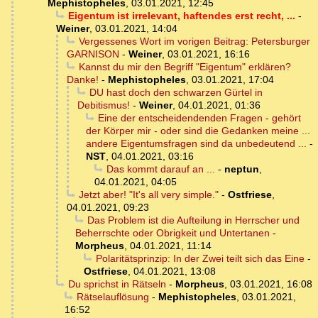
Mephistopheles
,
03.01.2021, 12:45
Eigentum ist irrelevant, haftendes erst recht, ...
-
Weiner
,
03.01.2021, 14:04
Vergessenes Wort im vorigen Beitrag: Petersburger
GARNISON
-
Weiner
,
03.01.2021, 16:16
Kannst du mir den Begriff "Eigentum" erklären?
Danke!
-
Mephistopheles
,
03.01.2021, 17:04
DU hast doch den schwarzen Gürtel in
Debitismus!
-
Weiner
,
04.01.2021, 01:36
Eine der entscheidendenden Fragen - gehört
der Körper mir - oder sind die Gedanken meine ...
andere Eigentumsfragen sind da unbedeutend ...
-
NST
,
04.01.2021, 03:16
Das kommt darauf an ...
-
neptun
,
04.01.2021, 04:05
Jetzt aber! "It's all very simple."
-
Ostfriese
,
04.01.2021, 09:23
Das Problem ist die Aufteilung in Herrscher und
Beherrschte oder Obrigkeit und Untertanen
-
Morpheus
,
04.01.2021, 11:14
Polaritätsprinzip: In der Zwei teilt sich das Eine
-
Ostfriese
,
04.01.2021, 13:08
Du sprichst in Rätseln
-
Morpheus
,
03.01.2021, 16:08
Rätselauflösung
-
Mephistopheles
,
03.01.2021,
16:52