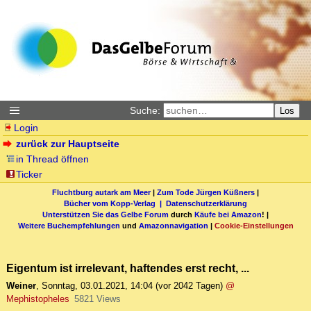
Suche:
Los
Login
zurück zur Hauptseite
in Thread öffnen
Ticker
Fluchtburg autark am Meer
|
Zum Tode Jürgen Küßners
|
Bücher vom Kopp-Verlag |
Datenschutzerklärung
Unterstützen Sie das Gelbe Forum
durch
Käufe bei Amazon
! |
Weitere Buchempfehlungen
und
Amazonnavigation
|
Cookie-Einstellungen
Eigentum ist irrelevant, haftendes erst recht, ...
Weiner
,
Sonntag, 03.01.2021, 14:04
(vor 2042 Tagen)
@
Mephistopheles
5821 Views