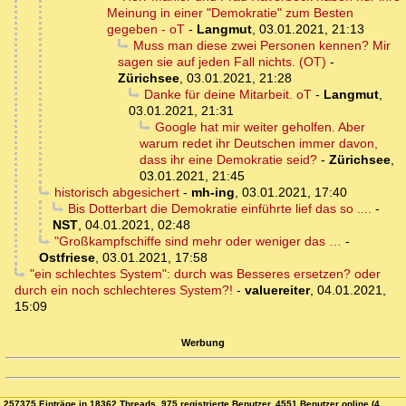
Meinung in einer "Demokratie" zum Besten
gegeben - oT
-
Langmut
,
03.01.2021, 21:13
Muss man diese zwei Personen kennen? Mir
sagen sie auf jeden Fall nichts. (OT)
-
Zürichsee
,
03.01.2021, 21:28
Danke für deine Mitarbeit. oT
-
Langmut
,
03.01.2021, 21:31
Google hat mir weiter geholfen. Aber
warum redet ihr Deutschen immer davon,
dass ihr eine Demokratie seid?
-
Zürichsee
,
03.01.2021, 21:45
historisch abgesichert
-
mh-ing
,
03.01.2021, 17:40
Bis Dotterbart die Demokratie einführte lief das so ....
-
NST
,
04.01.2021, 02:48
"Großkampfschiffe sind mehr oder weniger das …
-
Ostfriese
,
03.01.2021, 17:58
"ein schlechtes System": durch was Besseres ersetzen? oder
durch ein noch schlechteres System?!
-
valuereiter
,
04.01.2021,
15:09
Werbung
257375 Einträge in 18362 Threads, 975 registrierte Benutzer, 4551 Benutzer online (4