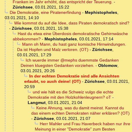
Franken im Jahr erhöht, das entspricht der Teuerung.
-
Zürichsee
,
03.01.2021, 15:22
Die Demokratie, eine Piratenerfindung
-
Mephistopheles
,
03.01.2021, 14:10
Wie kommst du auf die Idee, dass Piraten demokratisch sind?
-
Zürichsee
,
03.01.2021, 15:38
Hast du etwa eine Überdosis demokratische Gehirnwäsche
abbekommen?
-
Mephistopheles
,
03.01.2021, 17:14
Mann oh Mann, du hast ganz komische Hirnwindungen.
Da ist Hopfen und Malz verloren. (OT)
-
Zürichsee
,
03.01.2021, 17:29
Ich wuerde immer @mephs duemmste Gedanken
Deinen kluegsten Gedanken vorziehen.
-
Oblomow
,
03.01.2021, 20:26
In der echten Demokratie sind alle Ansichten
erlaubt, so auch deine! (OT)
-
Zürichsee
,
03.01.2021,
20:59
und wie hält es die Schweiz vulgo die echte
Demokratie mit den Holzkohlenleugnern? oT
-
Langmut
,
03.01.2021, 21:04
Keine Ahnung, was du damit meinst. Kannst du
das einem echten Demokraten näher erklären? (OT)
-
Zürichsee
,
03.01.2021, 21:07
Herr Mahler und Frau Haverbeck haben nur ihre
Meinung in einer "Demokratie" zum Besten