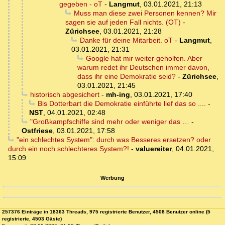
gegeben - oT
-
Langmut
,
03.01.2021, 21:13
Muss man diese zwei Personen kennen? Mir
sagen sie auf jeden Fall nichts. (OT)
-
Zürichsee
,
03.01.2021, 21:28
Danke für deine Mitarbeit. oT
-
Langmut
,
03.01.2021, 21:31
Google hat mir weiter geholfen. Aber
warum redet ihr Deutschen immer davon,
dass ihr eine Demokratie seid?
-
Zürichsee
,
03.01.2021, 21:45
historisch abgesichert
-
mh-ing
,
03.01.2021, 17:40
Bis Dotterbart die Demokratie einführte lief das so ....
-
NST
,
04.01.2021, 02:48
"Großkampfschiffe sind mehr oder weniger das …
-
Ostfriese
,
03.01.2021, 17:58
"ein schlechtes System": durch was Besseres ersetzen? oder
durch ein noch schlechteres System?!
-
valuereiter
,
04.01.2021,
15:09
Werbung
257376 Einträge in 18363 Threads, 975 registrierte Benutzer, 4508 Benutzer online (5
registrierte, 4503 Gäste)