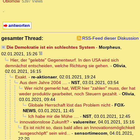
Oblomow
5397 Views
.
antworten
gesamter Thread:
RSS-Feed dieser Diskussion
Die Demokratie ist ein schlechtes System
-
Morpheus
,
02.01.2021, 15:26
Hier, der "gelebte" Gegenentwurf. In den USA wird sich
demnächst entscheiden, welche Richtung sie gehen.
-
Olivia
,
02.01.2021, 16:15
Exakt.
-
re-aktionaer
,
02.01.2021, 19:24
Aus dem Jahre 2004 ....
-
NST
,
03.01.2021, 03:54
Wer nicht gemerkt hat, WER hier "zahlen" muss, der hat
weder produktiv gearbeitet, noch Steuern gezahlt.
-
Olivia
,
03.01.2021, 09:44
Globale Herrschaft löst das Problem nicht
-
FOX-
NEWS
,
03.01.2021, 11:45
Ich habe mir die Mühe ....
-
NST
,
03.01.2021, 12:45
innovationslose Zukunft?
-
valuereiter
,
04.01.2021, 15:16
Es ist nicht so, dass bald alles an Innovationsmöglichkeit
"ausgeschöpft" sein wird...
-
sensortimecom
,
04.01.2021,
22:20