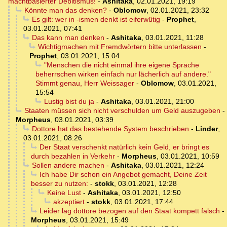
machtbasierter Debitismus!
-
Ashitaka
,
02.01.2021, 19:19
Könnte man das denken?
-
Oblomow
,
02.01.2021, 23:32
Es gilt: wer in -ismen denkt ist eiferwütig
-
Prophet
,
03.01.2021, 07:41
Das kann man denken
-
Ashitaka
,
03.01.2021, 11:28
Wichtigmachen mit Fremdwörtern bitte unterlassen
-
Prophet
,
03.01.2021, 15:04
"Menschen die nicht einmal ihre eigene Sprache
beherrschen wirken einfach nur lächerlich auf andere."
Stimmt genau, Herr Weissager
-
Oblomow
,
03.01.2021,
15:54
Lustig bist du ja
-
Ashitaka
,
03.01.2021, 21:00
Staaten müssen sich nicht verschulden um Geld auszugeben
-
Morpheus
,
03.01.2021, 03:39
Dottore hat das bestehende System beschrieben
-
Linder
,
03.01.2021, 08:26
Der Staat verschenkt natürlich kein Geld, er bringt es
durch bezahlen in Verkehr
-
Morpheus
,
03.01.2021, 10:59
Sollen andere machen
-
Ashitaka
,
03.01.2021, 12:24
Ich habe Dir schon ein Angebot gemacht, Deine Zeit
besser zu nutzen:
-
stokk
,
03.01.2021, 12:28
Keine Lust
-
Ashitaka
,
03.01.2021, 12:50
akzeptiert
-
stokk
,
03.01.2021, 17:44
Leider lag dottore bezogen auf den Staat kompett falsch
-
Morpheus
,
03.01.2021, 15:49