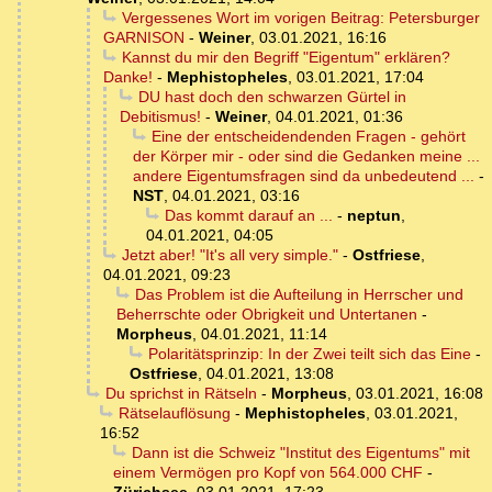
Vergessenes Wort im vorigen Beitrag: Petersburger
GARNISON
-
Weiner
,
03.01.2021, 16:16
Kannst du mir den Begriff "Eigentum" erklären?
Danke!
-
Mephistopheles
,
03.01.2021, 17:04
DU hast doch den schwarzen Gürtel in
Debitismus!
-
Weiner
,
04.01.2021, 01:36
Eine der entscheidendenden Fragen - gehört
der Körper mir - oder sind die Gedanken meine ...
andere Eigentumsfragen sind da unbedeutend ...
-
NST
,
04.01.2021, 03:16
Das kommt darauf an ...
-
neptun
,
04.01.2021, 04:05
Jetzt aber! "It's all very simple."
-
Ostfriese
,
04.01.2021, 09:23
Das Problem ist die Aufteilung in Herrscher und
Beherrschte oder Obrigkeit und Untertanen
-
Morpheus
,
04.01.2021, 11:14
Polaritätsprinzip: In der Zwei teilt sich das Eine
-
Ostfriese
,
04.01.2021, 13:08
Du sprichst in Rätseln
-
Morpheus
,
03.01.2021, 16:08
Rätselauflösung
-
Mephistopheles
,
03.01.2021,
16:52
Dann ist die Schweiz "Institut des Eigentums" mit
einem Vermögen pro Kopf von 564.000 CHF
-