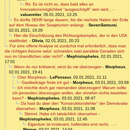
Re: Es ist nicht so, dass bald alles an
Innovationsmöglichkeit "ausgeschöpft" sein wird...
-
valuereiter
,
05.01.2021, 13:25
Es dürfte SEHR lange dauern, bis die reichste Nation der Erde
auf dem Niveau der Sowjetunion anlangt.
-
SevenSamurai
,
02.01.2021, 19:28
Hier die Einschätzung des Richtungskampfes, der in den USA
stattfindet.
-
Olivia
,
02.01.2021, 20:23
Für eine offene Analyse ist zunächst mal erforderlich, dass man
die richtigen Axiome setzt. schneiden zwei parallele Geraden sich
nun im Unendlichen oder nicht?
-
Mephistopheles
,
02.01.2021,
17:01
Wenn du nur kritisierst, wirst du nie überzeugen
-
Morpheus
,
02.01.2021, 19:41
Cher Morpheus
-
LePenseur
,
02.01.2021, 21:11
Gastbeiträge finde ich gut
-
Morpheus
,
03.01.2021, 03:58
Ich möchte doch gar niemanden überzeugen! Warum sollte
ich jemanden überzeugen wollen, der ohnehin nichts bewirken
kann?
-
Mephistopheles
,
03.01.2021, 08:47
Da hast du aber den "Konstruktionsfehler" der Demokratie
übersehen
-
Morpheus
,
03.01.2021, 11:08
Stimmt. Habe ich tatsächlich übersehen
-
Mephistopheles
,
03.01.2021, 12:45
Eigentum ist irrelevant, haftendes erst recht, ...
-
Weiner
,
03.01.2021, 14:04