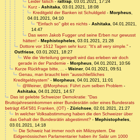
Leider falsch
-
rattrap
,
03.01.2021, 17:24
Kurz
-
Ashitaka
,
03.01.2021, 18:08
Kreditgeld der Banken ist Schuldgeld
-
Morpheus
,
04.01.2021, 04:10
"Einfach so" gibt es nichts
-
Ashitaka
,
04.01.2021,
14:47
Das wenn Jakob Fugger und seine Erben nur gewusst
hätten!
-
Mephistopheles
,
03.01.2021, 21:28
Dottore vor 1512 Tagen sehr kurz: "It's all very simple."
-
Ostfriese
,
03.01.2021, 18:27
Wie die Verteilung geregelt wird das erleben wir doch
gerade in der Pandemie
-
Morpheus
,
04.01.2021, 10:56
Kurze Rückfrage bitte, ...
-
Weiner
,
04.01.2021, 09:51
Genau, man braucht kein "ausschließliches
Kreditgeldsystem"
-
Morpheus
,
04.01.2021, 11:01
@Weiner, @Morpheus: Führt zum selben Problem
-
Ashitaka
,
04.01.2021, 14:57
Das ist gelebte Schweizer Demokratie: "Das
Bruttojahreseinkommen einer Bundesrätin oder eines Bundesrats
beträgt 454'581 Franken, (OT)
-
Zürichsee
,
02.01.2021, 21:27
In welcher Volksabstimmung haben die den Schweizer über
das Gehalt der Bundesrätin abgestimmt?
-
Mephistopheles
,
03.01.2021, 14:18
Die Schweiz hat immer noch ein Milizsystem. Die
Eidgenössischen Parlamentarier haben ihr Salär um 1000