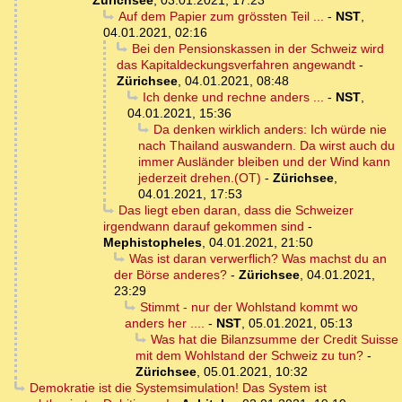
Zürichsee
,
03.01.2021, 17:23
Auf dem Papier zum grössten Teil ...
-
NST
,
04.01.2021, 02:16
Bei den Pensionskassen in der Schweiz wird
das Kapitaldeckungsverfahren angewandt
-
Zürichsee
,
04.01.2021, 08:48
Ich denke und rechne anders ...
-
NST
,
04.01.2021, 15:36
Da denken wirklich anders: Ich würde nie
nach Thailand auswandern. Da wirst auch du
immer Ausländer bleiben und der Wind kann
jederzeit drehen.(OT)
-
Zürichsee
,
04.01.2021, 17:53
Das liegt eben daran, dass die Schweizer
irgendwann darauf gekommen sind
-
Mephistopheles
,
04.01.2021, 21:50
Was ist daran verwerflich? Was machst du an
der Börse anderes?
-
Zürichsee
,
04.01.2021,
23:29
Stimmt - nur der Wohlstand kommt wo
anders her ....
-
NST
,
05.01.2021, 05:13
Was hat die Bilanzsumme der Credit Suisse
mit dem Wohlstand der Schweiz zu tun?
-
Zürichsee
,
05.01.2021, 10:32
Demokratie ist die Systemsimulation! Das System ist