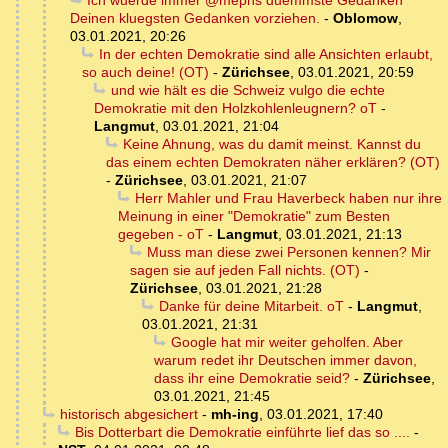
Ich wuerde immer @mephs duemmste Gedanken
Deinen kluegsten Gedanken vorziehen.
-
Oblomow
,
03.01.2021, 20:26
In der echten Demokratie sind alle Ansichten erlaubt,
so auch deine! (OT)
-
Zürichsee
,
03.01.2021, 20:59
und wie hält es die Schweiz vulgo die echte
Demokratie mit den Holzkohlenleugnern? oT
-
Langmut
,
03.01.2021, 21:04
Keine Ahnung, was du damit meinst. Kannst du
das einem echten Demokraten näher erklären? (OT)
-
Zürichsee
,
03.01.2021, 21:07
Herr Mahler und Frau Haverbeck haben nur ihre
Meinung in einer "Demokratie" zum Besten
gegeben - oT
-
Langmut
,
03.01.2021, 21:13
Muss man diese zwei Personen kennen? Mir
sagen sie auf jeden Fall nichts. (OT)
-
Zürichsee
,
03.01.2021, 21:28
Danke für deine Mitarbeit. oT
-
Langmut
,
03.01.2021, 21:31
Google hat mir weiter geholfen. Aber
warum redet ihr Deutschen immer davon,
dass ihr eine Demokratie seid?
-
Zürichsee
,
03.01.2021, 21:45
historisch abgesichert
-
mh-ing
,
03.01.2021, 17:40
Bis Dotterbart die Demokratie einführte lief das so ....
-