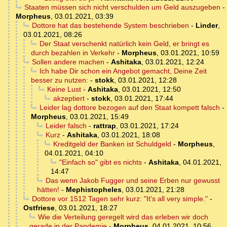
Staaten müssen sich nicht verschulden um Geld auszugeben
-
Morpheus
,
03.01.2021, 03:39
Dottore hat das bestehende System beschrieben
-
Linder
,
03.01.2021, 08:26
Der Staat verschenkt natürlich kein Geld, er bringt es
durch bezahlen in Verkehr
-
Morpheus
,
03.01.2021, 10:59
Sollen andere machen
-
Ashitaka
,
03.01.2021, 12:24
Ich habe Dir schon ein Angebot gemacht, Deine Zeit
besser zu nutzen:
-
stokk
,
03.01.2021, 12:28
Keine Lust
-
Ashitaka
,
03.01.2021, 12:50
akzeptiert
-
stokk
,
03.01.2021, 17:44
Leider lag dottore bezogen auf den Staat kompett falsch
-
Morpheus
,
03.01.2021, 15:49
Leider falsch
-
rattrap
,
03.01.2021, 17:24
Kurz
-
Ashitaka
,
03.01.2021, 18:08
Kreditgeld der Banken ist Schuldgeld
-
Morpheus
,
04.01.2021, 04:10
"Einfach so" gibt es nichts
-
Ashitaka
,
04.01.2021,
14:47
Das wenn Jakob Fugger und seine Erben nur gewusst
hätten!
-
Mephistopheles
,
03.01.2021, 21:28
Dottore vor 1512 Tagen sehr kurz: "It's all very simple."
-
Ostfriese
,
03.01.2021, 18:27
Wie die Verteilung geregelt wird das erleben wir doch
gerade in der Pandemie
-
Morpheus
,
04.01.2021, 10:56