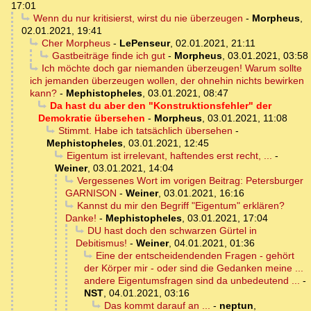
17:01
Wenn du nur kritisierst, wirst du nie überzeugen
-
Morpheus
,
02.01.2021, 19:41
Cher Morpheus
-
LePenseur
,
02.01.2021, 21:11
Gastbeiträge finde ich gut
-
Morpheus
,
03.01.2021, 03:58
Ich möchte doch gar niemanden überzeugen! Warum sollte
ich jemanden überzeugen wollen, der ohnehin nichts bewirken
kann?
-
Mephistopheles
,
03.01.2021, 08:47
Da hast du aber den "Konstruktionsfehler" der
Demokratie übersehen
-
Morpheus
,
03.01.2021, 11:08
Stimmt. Habe ich tatsächlich übersehen
-
Mephistopheles
,
03.01.2021, 12:45
Eigentum ist irrelevant, haftendes erst recht, ...
-
Weiner
,
03.01.2021, 14:04
Vergessenes Wort im vorigen Beitrag: Petersburger
GARNISON
-
Weiner
,
03.01.2021, 16:16
Kannst du mir den Begriff "Eigentum" erklären?
Danke!
-
Mephistopheles
,
03.01.2021, 17:04
DU hast doch den schwarzen Gürtel in
Debitismus!
-
Weiner
,
04.01.2021, 01:36
Eine der entscheidendenden Fragen - gehört
der Körper mir - oder sind die Gedanken meine ...
andere Eigentumsfragen sind da unbedeutend ...
-
NST
,
04.01.2021, 03:16
Das kommt darauf an ...
-
neptun
,