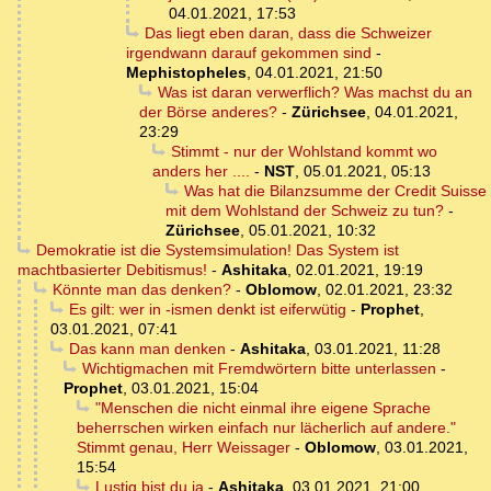
04.01.2021, 17:53
Das liegt eben daran, dass die Schweizer
irgendwann darauf gekommen sind
-
Mephistopheles
,
04.01.2021, 21:50
Was ist daran verwerflich? Was machst du an
der Börse anderes?
-
Zürichsee
,
04.01.2021,
23:29
Stimmt - nur der Wohlstand kommt wo
anders her ....
-
NST
,
05.01.2021, 05:13
Was hat die Bilanzsumme der Credit Suisse
mit dem Wohlstand der Schweiz zu tun?
-
Zürichsee
,
05.01.2021, 10:32
Demokratie ist die Systemsimulation! Das System ist
machtbasierter Debitismus!
-
Ashitaka
,
02.01.2021, 19:19
Könnte man das denken?
-
Oblomow
,
02.01.2021, 23:32
Es gilt: wer in -ismen denkt ist eiferwütig
-
Prophet
,
03.01.2021, 07:41
Das kann man denken
-
Ashitaka
,
03.01.2021, 11:28
Wichtigmachen mit Fremdwörtern bitte unterlassen
-
Prophet
,
03.01.2021, 15:04
"Menschen die nicht einmal ihre eigene Sprache
beherrschen wirken einfach nur lächerlich auf andere."
Stimmt genau, Herr Weissager
-
Oblomow
,
03.01.2021,
15:54
Lustig bist du ja
-
Ashitaka
,
03.01.2021, 21:00