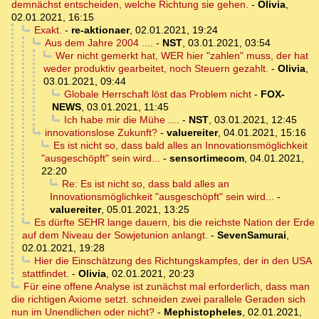
demnächst entscheiden, welche Richtung sie gehen.
-
Olivia
,
02.01.2021, 16:15
Exakt.
-
re-aktionaer
,
02.01.2021, 19:24
Aus dem Jahre 2004 ....
-
NST
,
03.01.2021, 03:54
Wer nicht gemerkt hat, WER hier "zahlen" muss, der hat
weder produktiv gearbeitet, noch Steuern gezahlt.
-
Olivia
,
03.01.2021, 09:44
Globale Herrschaft löst das Problem nicht
-
FOX-
NEWS
,
03.01.2021, 11:45
Ich habe mir die Mühe ....
-
NST
,
03.01.2021, 12:45
innovationslose Zukunft?
-
valuereiter
,
04.01.2021, 15:16
Es ist nicht so, dass bald alles an Innovationsmöglichkeit
"ausgeschöpft" sein wird...
-
sensortimecom
,
04.01.2021,
22:20
Re: Es ist nicht so, dass bald alles an
Innovationsmöglichkeit "ausgeschöpft" sein wird...
-
valuereiter
,
05.01.2021, 13:25
Es dürfte SEHR lange dauern, bis die reichste Nation der Erde
auf dem Niveau der Sowjetunion anlangt.
-
SevenSamurai
,
02.01.2021, 19:28
Hier die Einschätzung des Richtungskampfes, der in den USA
stattfindet.
-
Olivia
,
02.01.2021, 20:23
Für eine offene Analyse ist zunächst mal erforderlich, dass man
die richtigen Axiome setzt. schneiden zwei parallele Geraden sich
nun im Unendlichen oder nicht?
-
Mephistopheles
,
02.01.2021,