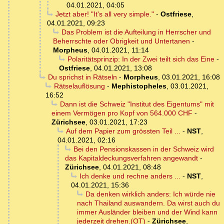
04.01.2021, 04:05
Jetzt aber! "It's all very simple."
-
Ostfriese
,
04.01.2021, 09:23
Das Problem ist die Aufteilung in Herrscher und
Beherrschte oder Obrigkeit und Untertanen
-
Morpheus
,
04.01.2021, 11:14
Polaritätsprinzip: In der Zwei teilt sich das Eine
-
Ostfriese
,
04.01.2021, 13:08
Du sprichst in Rätseln
-
Morpheus
,
03.01.2021, 16:08
Rätselauflösung
-
Mephistopheles
,
03.01.2021,
16:52
Dann ist die Schweiz "Institut des Eigentums" mit
einem Vermögen pro Kopf von 564.000 CHF
-
Zürichsee
,
03.01.2021, 17:23
Auf dem Papier zum grössten Teil ...
-
NST
,
04.01.2021, 02:16
Bei den Pensionskassen in der Schweiz wird
das Kapitaldeckungsverfahren angewandt
-
Zürichsee
,
04.01.2021, 08:48
Ich denke und rechne anders ...
-
NST
,
04.01.2021, 15:36
Da denken wirklich anders: Ich würde nie
nach Thailand auswandern. Da wirst auch du
immer Ausländer bleiben und der Wind kann
jederzeit drehen.(OT)
-
Zürichsee
,