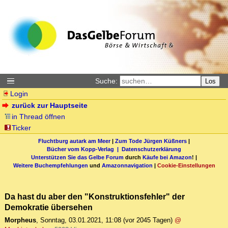
Suche:
Los
Login
zurück zur Hauptseite
in Thread öffnen
Ticker
Fluchtburg autark am Meer
|
Zum Tode Jürgen Küßners
|
Bücher vom Kopp-Verlag |
Datenschutzerklärung
Unterstützen Sie das Gelbe Forum
durch
Käufe bei Amazon
! |
Weitere Buchempfehlungen
und
Amazonnavigation
|
Cookie-Einstellungen
Da hast du aber den "Konstruktionsfehler" der
Demokratie übersehen
Morpheus
,
Sonntag, 03.01.2021, 11:08
(vor 2045 Tagen)
@