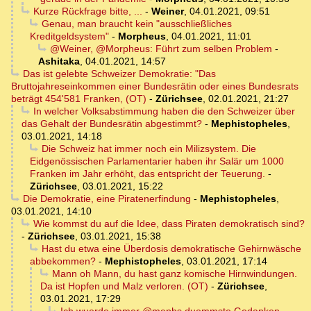
Kurze Rückfrage bitte, ...
-
Weiner
,
04.01.2021, 09:51
Genau, man braucht kein "ausschließliches
Kreditgeldsystem"
-
Morpheus
,
04.01.2021, 11:01
@Weiner, @Morpheus: Führt zum selben Problem
-
Ashitaka
,
04.01.2021, 14:57
Das ist gelebte Schweizer Demokratie: "Das
Bruttojahreseinkommen einer Bundesrätin oder eines Bundesrats
beträgt 454'581 Franken, (OT)
-
Zürichsee
,
02.01.2021, 21:27
In welcher Volksabstimmung haben die den Schweizer über
das Gehalt der Bundesrätin abgestimmt?
-
Mephistopheles
,
03.01.2021, 14:18
Die Schweiz hat immer noch ein Milizsystem. Die
Eidgenössischen Parlamentarier haben ihr Salär um 1000
Franken im Jahr erhöht, das entspricht der Teuerung.
-
Zürichsee
,
03.01.2021, 15:22
Die Demokratie, eine Piratenerfindung
-
Mephistopheles
,
03.01.2021, 14:10
Wie kommst du auf die Idee, dass Piraten demokratisch sind?
-
Zürichsee
,
03.01.2021, 15:38
Hast du etwa eine Überdosis demokratische Gehirnwäsche
abbekommen?
-
Mephistopheles
,
03.01.2021, 17:14
Mann oh Mann, du hast ganz komische Hirnwindungen.
Da ist Hopfen und Malz verloren. (OT)
-
Zürichsee
,
03.01.2021, 17:29