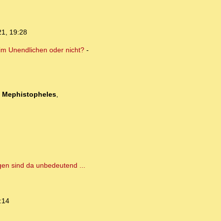
21, 19:28
 im Unendlichen oder nicht?
-
-
Mephistopheles
,
gen sind da unbedeutend ...
:14