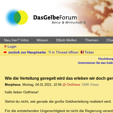
Neu hier? Infos
Wissen
Elliott-Wellen
Themen
Char
Login
zurück zur Hauptseite
in Thread öffnen
Ticker
Fluchtburg
Unterstützen Sie das Gel
Wie die Verteilung geregelt wird das erleben wir doch g
Morpheus
,
Montag, 04.01.2021, 10:56
@ Ostfriese
5496 Views
hallo lieber Ostfriese!
Siehst du nicht, wie gerade die große Geldverteilung realisiert wird.
Für die entstehenden Ungerechtigkeit ist nicht die Regierung veran