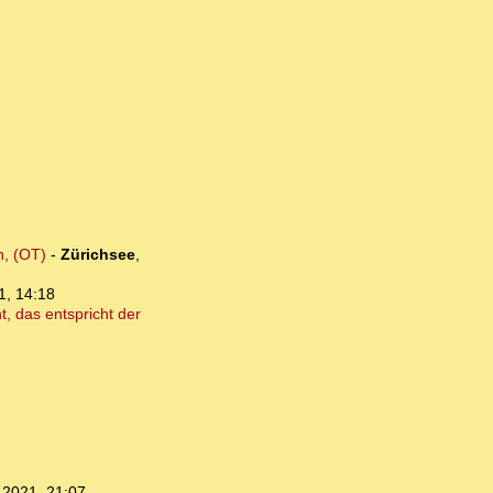
n, (OT)
-
Zürichsee
,
1, 14:18
, das entspricht der
.2021, 21:07