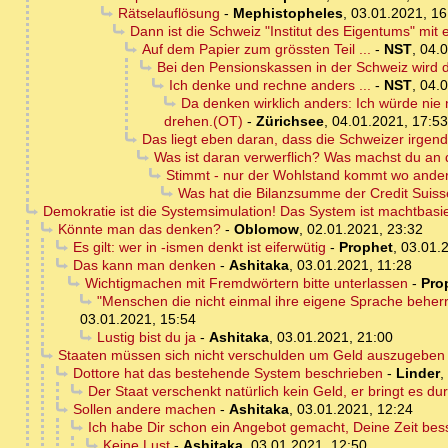
Rätselauflösung
-
Mephistopheles
,
03.01.2021, 16
Dann ist die Schweiz "Institut des Eigentums" m
Auf dem Papier zum grössten Teil ...
-
NST
,
04.0
Bei den Pensionskassen in der Schweiz wird
Ich denke und rechne anders ...
-
NST
,
04.0
Da denken wirklich anders: Ich würde nie
drehen.(OT)
-
Zürichsee
,
04.01.2021, 17:53
Das liegt eben daran, dass die Schweizer irg
Was ist daran verwerflich? Was machst du an
Stimmt - nur der Wohlstand kommt wo anders
Was hat die Bilanzsumme der Credit Suis
Demokratie ist die Systemsimulation! Das System ist machtbasie
Könnte man das denken?
-
Oblomow
,
02.01.2021, 23:32
Es gilt: wer in -ismen denkt ist eiferwütig
-
Prophet
,
03.01.
Das kann man denken
-
Ashitaka
,
03.01.2021, 11:28
Wichtigmachen mit Fremdwörtern bitte unterlassen
-
Pro
"Menschen die nicht einmal ihre eigene Sprache beherr
03.01.2021, 15:54
Lustig bist du ja
-
Ashitaka
,
03.01.2021, 21:00
Staaten müssen sich nicht verschulden um Geld auszugeben
Dottore hat das bestehende System beschrieben
-
Linder
,
Der Staat verschenkt natürlich kein Geld, er bringt es du
Sollen andere machen
-
Ashitaka
,
03.01.2021, 12:24
Ich habe Dir schon ein Angebot gemacht, Deine Zeit bes
Keine Lust
-
Ashitaka
,
03.01.2021, 12:50