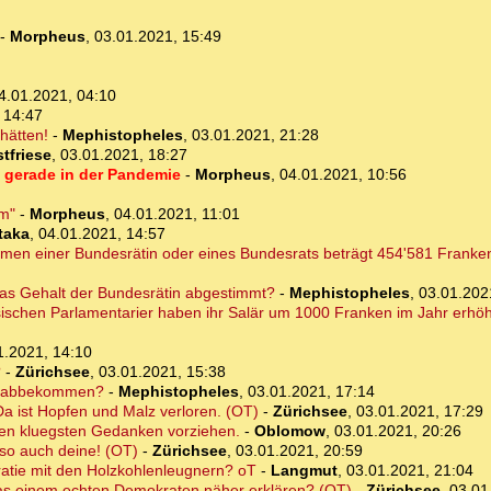
-
Morpheus
,
03.01.2021, 15:49
4.01.2021, 04:10
 14:47
hätten!
-
Mephistopheles
,
03.01.2021, 21:28
tfriese
,
03.01.2021, 18:27
h gerade in der Pandemie
-
Morpheus
,
04.01.2021, 10:56
em"
-
Morpheus
,
04.01.2021, 11:01
taka
,
04.01.2021, 14:57
mmen einer Bundesrätin oder eines Bundesrats beträgt 454'581 Franke
as Gehalt der Bundesrätin abgestimmt?
-
Mephistopheles
,
03.01.202
ischen Parlamentarier haben ihr Salär um 1000 Franken im Jahr erhöht
1.2021, 14:10
?
-
Zürichsee
,
03.01.2021, 15:38
he abbekommen?
-
Mephistopheles
,
03.01.2021, 17:14
 ist Hopfen und Malz verloren. (OT)
-
Zürichsee
,
03.01.2021, 17:29
 kluegsten Gedanken vorziehen.
-
Oblomow
,
03.01.2021, 20:26
 so auch deine! (OT)
-
Zürichsee
,
03.01.2021, 20:59
ratie mit den Holzkohlenleugnern? oT
-
Langmut
,
03.01.2021, 21:04
as einem echten Demokraten näher erklären? (OT)
-
Zürichsee
,
03.01