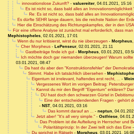
innovationslose Zukunft?
-
valuereiter
,
04.01.2021, 15:16
Es ist nicht so, dass bald alles an Innovationsmöglichkeit 
Re: Es ist nicht so, dass bald alles an Innovationsmöglic
Es dürfte SEHR lange dauern, bis die reichste Nation der Er
Hier die Einschätzung des Richtungskampfes, der in den USA s
Für eine offene Analyse ist zunächst mal erforderlich, dass man
Mephistopheles
,
02.01.2021, 17:01
Wenn du nur kritisierst, wirst du nie überzeugen
-
Morpheus
Cher Morpheus
-
LePenseur
,
02.01.2021, 21:11
Gastbeiträge finde ich gut
-
Morpheus
,
03.01.2021, 03:5
Ich möchte doch gar niemanden überzeugen! Warum sollte 
03.01.2021, 08:47
Da hast du aber den "Konstruktionsfehler" der Demokrat
Stimmt. Habe ich tatsächlich übersehen
-
Mephistophe
Eigentum ist irrelevant, haftendes erst recht, ...
-
Wein
Vergessenes Wort im vorigen Beitrag: Petersbur
Kannst du mir den Begriff "Eigentum" erklären? Da
DU hast doch den schwarzen Gürtel in Debitismu
Eine der entscheidendenden Fragen - gehört de
-
NST
,
04.01.2021, 03:16
Das kommt darauf an ...
-
neptun
,
04.01.202
Jetzt aber! "It's all very simple."
-
Ostfriese
,
04.01.
Das Problem ist die Aufteilung in Herrscher und 
Polaritätsprinzip: In der Zwei teilt sich das Eine
Du sprichst in Rätseln
-
Morpheus
,
03.01.2021, 16:0