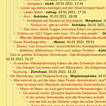
akzeptiert
-
stokk
,
03.01.2021, 17:44
Leider lag dottore bezogen auf den Staat kompett falsch
Leider falsch
-
rattrap
,
03.01.2021, 17:24
Kurz
-
Ashitaka
,
03.01.2021, 18:08
Kreditgeld der Banken ist Schuldgeld
-
Morpheus
,
0
"Einfach so" gibt es nichts
-
Ashitaka
,
04.01.2021,
Das wenn Jakob Fugger und seine Erben nur gewusst 
Dottore vor 1512 Tagen sehr kurz: "It's all very simple."
-
Os
Wie die Verteilung geregelt wird das erleben wir doc
Kurze Rückfrage bitte, ...
-
Weiner
,
04.01.2021, 09:51
Genau, man braucht kein "ausschließliches Kreditgeldsyst
@Weiner, @Morpheus: Führt zum selben Problem
-
Ashi
Das ist gelebte Schweizer Demokratie: "Das Bruttojahreseinko
02.01.2021, 21:27
In welcher Volksabstimmung haben die den Schweizer über d
Die Schweiz hat immer noch ein Milizsystem. Die Eidgenöss
Teuerung.
-
Zürichsee
,
03.01.2021, 15:22
Die Demokratie, eine Piratenerfindung
-
Mephistopheles
,
03.0
Wie kommst du auf die Idee, dass Piraten demokratisch sind
Hast du etwa eine Überdosis demokratische Gehirnwäsc
Mann oh Mann, du hast ganz komische Hirnwindungen. Da
Ich wuerde immer @mephs duemmste Gedanken Deinen
In der echten Demokratie sind alle Ansichten erlaubt,
und wie hält es die Schweiz vulgo die echte Demok
Keine Ahnung, was du damit meinst. Kannst du d