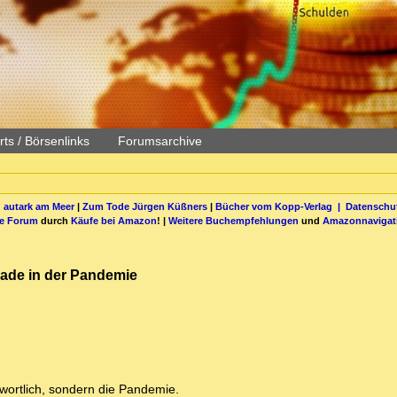
ts / Börsenlinks
Forumsarchive
 autark am Meer
|
Zum Tode Jürgen Küßners
|
Bücher vom Kopp-Verlag |
Datenschut
be Forum
durch
Käufe bei Amazon
! |
Weitere Buchempfehlungen
und
Amazonnavigat
erade in der Pandemie
twortlich, sondern die Pandemie.