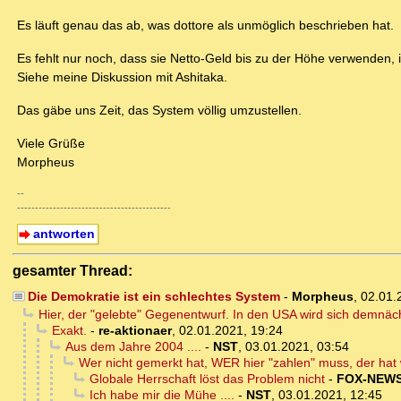
Es läuft genau das ab, was dottore als unmöglich beschrieben hat.
Es fehlt nur noch, dass sie Netto-Geld bis zu der Höhe verwenden, 
Siehe meine Diskussion mit Ashitaka.
Das gäbe uns Zeit, das System völlig umzustellen.
Viele Grüße
Morpheus
--
-------------------------------------------
antworten
gesamter Thread:
Die Demokratie ist ein schlechtes System
-
Morpheus
,
02.01.
Hier, der "gelebte" Gegenentwurf. In den USA wird sich demnäc
Exakt.
-
re-aktionaer
,
02.01.2021, 19:24
Aus dem Jahre 2004 ....
-
NST
,
03.01.2021, 03:54
Wer nicht gemerkt hat, WER hier "zahlen" muss, der hat 
Globale Herrschaft löst das Problem nicht
-
FOX-NEW
Ich habe mir die Mühe ....
-
NST
,
03.01.2021, 12:45