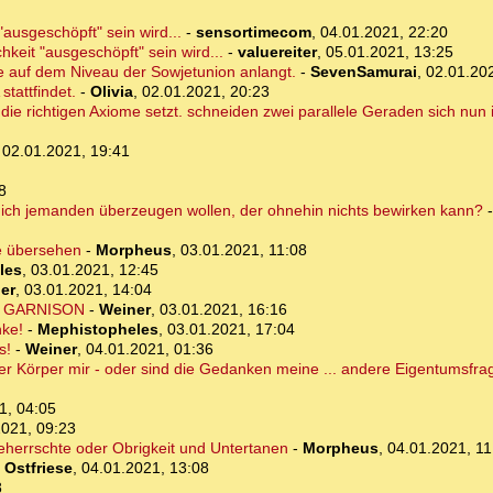
"ausgeschöpft" sein wird...
-
sensortimecom
,
04.01.2021, 22:20
hkeit "ausgeschöpft" sein wird...
-
valuereiter
,
05.01.2021, 13:25
de auf dem Niveau der Sowjetunion anlangt.
-
SevenSamurai
,
02.01.20
tattfindet.
-
Olivia
,
02.01.2021, 20:23
 die richtigen Axiome setzt. schneiden zwei parallele Geraden sich nun
,
02.01.2021, 19:41
8
ich jemanden überzeugen wollen, der ohnehin nichts bewirken kann?
ie übersehen
-
Morpheus
,
03.01.2021, 11:08
les
,
03.01.2021, 12:45
er
,
03.01.2021, 14:04
ger GARNISON
-
Weiner
,
03.01.2021, 16:16
nke!
-
Mephistopheles
,
03.01.2021, 17:04
s!
-
Weiner
,
04.01.2021, 01:36
r Körper mir - oder sind die Gedanken meine ... andere Eigentumsfra
1, 04:05
2021, 09:23
Beherrschte oder Obrigkeit und Untertanen
-
Morpheus
,
04.01.2021, 11
-
Ostfriese
,
04.01.2021, 13:08
8