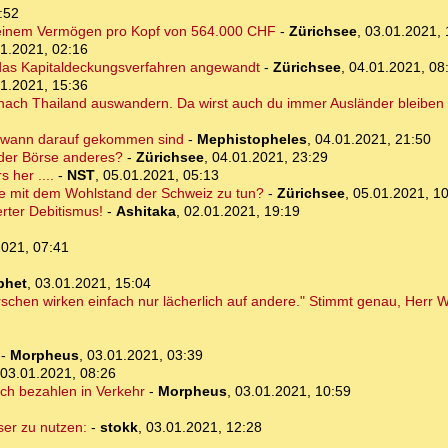
:52
it einem Vermögen pro Kopf von 564.000 CHF
-
Zürichsee
,
03.01.2021, 
1.2021, 02:16
 das Kapitaldeckungsverfahren angewandt
-
Zürichsee
,
04.01.2021, 08
1.2021, 15:36
 nach Thailand auswandern. Da wirst auch du immer Ausländer bleiben 
endwann darauf gekommen sind
-
Mephistopheles
,
04.01.2021, 21:50
 der Börse anderes?
-
Zürichsee
,
04.01.2021, 23:29
 her ....
-
NST
,
05.01.2021, 05:13
se mit dem Wohlstand der Schweiz zu tun?
-
Zürichsee
,
05.01.2021, 1
rter Debitismus!
-
Ashitaka
,
02.01.2021, 19:19
2021, 07:41
phet
,
03.01.2021, 15:04
schen wirken einfach nur lächerlich auf andere." Stimmt genau, Herr 
-
Morpheus
,
03.01.2021, 03:39
03.01.2021, 08:26
rch bezahlen in Verkehr
-
Morpheus
,
03.01.2021, 10:59
ser zu nutzen:
-
stokk
,
03.01.2021, 12:28