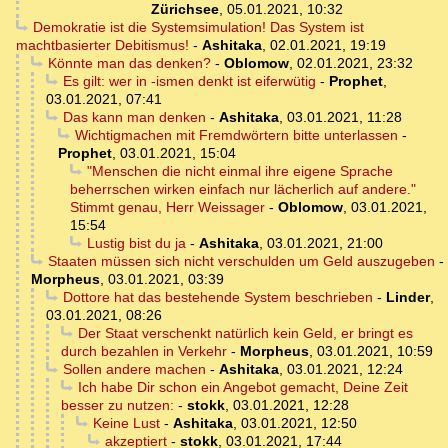
Zürichsee
,
05.01.2021, 10:32
Demokratie ist die Systemsimulation! Das System ist
machtbasierter Debitismus!
-
Ashitaka
,
02.01.2021, 19:19
Könnte man das denken?
-
Oblomow
,
02.01.2021, 23:32
Es gilt: wer in -ismen denkt ist eiferwütig
-
Prophet
,
03.01.2021, 07:41
Das kann man denken
-
Ashitaka
,
03.01.2021, 11:28
Wichtigmachen mit Fremdwörtern bitte unterlassen
-
Prophet
,
03.01.2021, 15:04
"Menschen die nicht einmal ihre eigene Sprache
beherrschen wirken einfach nur lächerlich auf andere."
Stimmt genau, Herr Weissager
-
Oblomow
,
03.01.2021,
15:54
Lustig bist du ja
-
Ashitaka
,
03.01.2021, 21:00
Staaten müssen sich nicht verschulden um Geld auszugeben
-
Morpheus
,
03.01.2021, 03:39
Dottore hat das bestehende System beschrieben
-
Linder
,
03.01.2021, 08:26
Der Staat verschenkt natürlich kein Geld, er bringt es
durch bezahlen in Verkehr
-
Morpheus
,
03.01.2021, 10:59
Sollen andere machen
-
Ashitaka
,
03.01.2021, 12:24
Ich habe Dir schon ein Angebot gemacht, Deine Zeit
besser zu nutzen:
-
stokk
,
03.01.2021, 12:28
Keine Lust
-
Ashitaka
,
03.01.2021, 12:50
akzeptiert
-
stokk
,
03.01.2021, 17:44