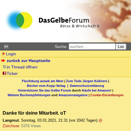
Suche:
Los
Login
zurück zur Hauptseite
in Thread öffnen
Ticker
Fluchtburg autark am Meer
|
Zum Tode Jürgen Küßners
|
Bücher vom Kopp-Verlag |
Datenschutzerklärung
Unterstützen Sie das Gelbe Forum
durch
Käufe bei Amazon
! |
Weitere Buchempfehlungen
und
Amazonnavigation
|
Cookie-Einstellungen
Danke für deine Mitarbeit. oT
Langmut
,
Sonntag, 03.01.2021, 21:31
(vor 2042 Tagen)
@
Zürichsee
5376 Views