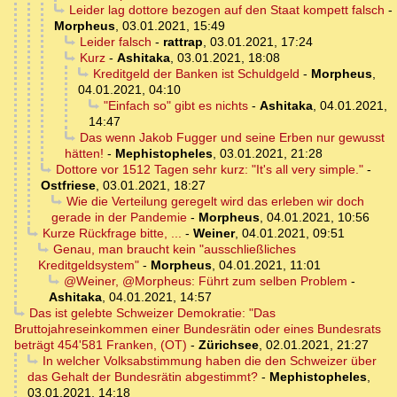
Leider lag dottore bezogen auf den Staat kompett falsch
-
Morpheus
,
03.01.2021, 15:49
Leider falsch
-
rattrap
,
03.01.2021, 17:24
Kurz
-
Ashitaka
,
03.01.2021, 18:08
Kreditgeld der Banken ist Schuldgeld
-
Morpheus
,
04.01.2021, 04:10
"Einfach so" gibt es nichts
-
Ashitaka
,
04.01.2021,
14:47
Das wenn Jakob Fugger und seine Erben nur gewusst
hätten!
-
Mephistopheles
,
03.01.2021, 21:28
Dottore vor 1512 Tagen sehr kurz: "It's all very simple."
-
Ostfriese
,
03.01.2021, 18:27
Wie die Verteilung geregelt wird das erleben wir doch
gerade in der Pandemie
-
Morpheus
,
04.01.2021, 10:56
Kurze Rückfrage bitte, ...
-
Weiner
,
04.01.2021, 09:51
Genau, man braucht kein "ausschließliches
Kreditgeldsystem"
-
Morpheus
,
04.01.2021, 11:01
@Weiner, @Morpheus: Führt zum selben Problem
-
Ashitaka
,
04.01.2021, 14:57
Das ist gelebte Schweizer Demokratie: "Das
Bruttojahreseinkommen einer Bundesrätin oder eines Bundesrats
beträgt 454'581 Franken, (OT)
-
Zürichsee
,
02.01.2021, 21:27
In welcher Volksabstimmung haben die den Schweizer über
das Gehalt der Bundesrätin abgestimmt?
-
Mephistopheles
,
03.01.2021, 14:18