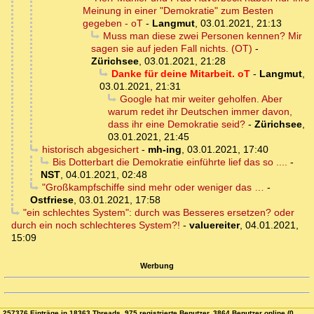
Meinung in einer "Demokratie" zum Besten
gegeben - oT
-
Langmut
,
03.01.2021, 21:13
Muss man diese zwei Personen kennen? Mir
sagen sie auf jeden Fall nichts. (OT)
-
Zürichsee
,
03.01.2021, 21:28
Danke für deine Mitarbeit. oT
-
Langmut
,
03.01.2021, 21:31
Google hat mir weiter geholfen. Aber
warum redet ihr Deutschen immer davon,
dass ihr eine Demokratie seid?
-
Zürichsee
,
03.01.2021, 21:45
historisch abgesichert
-
mh-ing
,
03.01.2021, 17:40
Bis Dotterbart die Demokratie einführte lief das so ....
-
NST
,
04.01.2021, 02:48
"Großkampfschiffe sind mehr oder weniger das …
-
Ostfriese
,
03.01.2021, 17:58
"ein schlechtes System": durch was Besseres ersetzen? oder
durch ein noch schlechteres System?!
-
valuereiter
,
04.01.2021,
15:09
Werbung
257376 Einträge in 18363 Threads, 975 registrierte Benutzer, 3864 Benutzer online (0