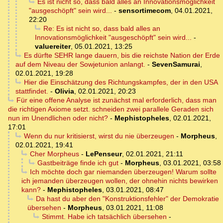
Es ist nicht so, dass bald alles an Innovationsmöglichkeit
"ausgeschöpft" sein wird...
-
sensortimecom
,
04.01.2021,
22:20
Re: Es ist nicht so, dass bald alles an
Innovationsmöglichkeit "ausgeschöpft" sein wird...
-
valuereiter
,
05.01.2021, 13:25
Es dürfte SEHR lange dauern, bis die reichste Nation der Erde
auf dem Niveau der Sowjetunion anlangt.
-
SevenSamurai
,
02.01.2021, 19:28
Hier die Einschätzung des Richtungskampfes, der in den USA
stattfindet.
-
Olivia
,
02.01.2021, 20:23
Für eine offene Analyse ist zunächst mal erforderlich, dass man
die richtigen Axiome setzt. schneiden zwei parallele Geraden sich
nun im Unendlichen oder nicht?
-
Mephistopheles
,
02.01.2021,
17:01
Wenn du nur kritisierst, wirst du nie überzeugen
-
Morpheus
,
02.01.2021, 19:41
Cher Morpheus
-
LePenseur
,
02.01.2021, 21:11
Gastbeiträge finde ich gut
-
Morpheus
,
03.01.2021, 03:58
Ich möchte doch gar niemanden überzeugen! Warum sollte
ich jemanden überzeugen wollen, der ohnehin nichts bewirken
kann?
-
Mephistopheles
,
03.01.2021, 08:47
Da hast du aber den "Konstruktionsfehler" der Demokratie
übersehen
-
Morpheus
,
03.01.2021, 11:08
Stimmt. Habe ich tatsächlich übersehen
-