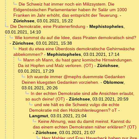
Die Schweiz hat immer noch ein Milizsystem. Die
Eidgenössischen Parlamentarier haben ihr Salär um 1000
Franken im Jahr erhöht, das entspricht der Teuerung.
-
Zürichsee
,
03.01.2021, 15:22
Die Demokratie, eine Piratenerfindung
-
Mephistopheles
,
03.01.2021, 14:10
Wie kommst du auf die Idee, dass Piraten demokratisch sind?
-
Zürichsee
,
03.01.2021, 15:38
Hast du etwa eine Überdosis demokratische Gehirnwäsche
abbekommen?
-
Mephistopheles
,
03.01.2021, 17:14
Mann oh Mann, du hast ganz komische Hirnwindungen.
Da ist Hopfen und Malz verloren. (OT)
-
Zürichsee
,
03.01.2021, 17:29
Ich wuerde immer @mephs duemmste Gedanken
Deinen kluegsten Gedanken vorziehen.
-
Oblomow
,
03.01.2021, 20:26
In der echten Demokratie sind alle Ansichten erlaubt,
so auch deine! (OT)
-
Zürichsee
,
03.01.2021, 20:59
und wie hält es die Schweiz vulgo die echte
Demokratie mit den Holzkohlenleugnern? oT
-
Langmut
,
03.01.2021, 21:04
Keine Ahnung, was du damit meinst. Kannst du
das einem echten Demokraten näher erklären? (OT)
-
Zürichsee
,
03.01.2021, 21:07
Herr Mahler und Frau Haverbeck haben nur ihre