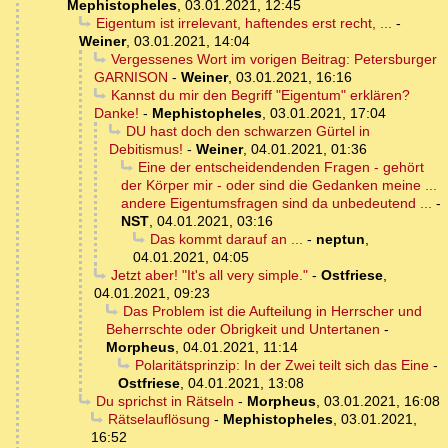
Mephistopheles
,
03.01.2021, 12:45
Eigentum ist irrelevant, haftendes erst recht, ...
-
Weiner
,
03.01.2021, 14:04
Vergessenes Wort im vorigen Beitrag: Petersburger
GARNISON
-
Weiner
,
03.01.2021, 16:16
Kannst du mir den Begriff "Eigentum" erklären?
Danke!
-
Mephistopheles
,
03.01.2021, 17:04
DU hast doch den schwarzen Gürtel in
Debitismus!
-
Weiner
,
04.01.2021, 01:36
Eine der entscheidendenden Fragen - gehört
der Körper mir - oder sind die Gedanken meine ...
andere Eigentumsfragen sind da unbedeutend ...
-
NST
,
04.01.2021, 03:16
Das kommt darauf an ...
-
neptun
,
04.01.2021, 04:05
Jetzt aber! "It's all very simple."
-
Ostfriese
,
04.01.2021, 09:23
Das Problem ist die Aufteilung in Herrscher und
Beherrschte oder Obrigkeit und Untertanen
-
Morpheus
,
04.01.2021, 11:14
Polaritätsprinzip: In der Zwei teilt sich das Eine
-
Ostfriese
,
04.01.2021, 13:08
Du sprichst in Rätseln
-
Morpheus
,
03.01.2021, 16:08
Rätselauflösung
-
Mephistopheles
,
03.01.2021,
16:52