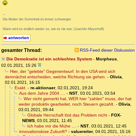
--
Die Mutter der Dummheit ist immer schwanger.
Wann wird es endlich wieder so, wie es nie war. (Joachim Meyerhoff)
antworten
gesamter Thread:
RSS-Feed dieser Diskussion
Die Demokratie ist ein schlechtes System
-
Morpheus
,
02.01.2021, 15:26
Hier, der "gelebte" Gegenentwurf. In den USA wird sich
demnächst entscheiden, welche Richtung sie gehen.
-
Olivia
,
02.01.2021, 16:15
Exakt.
-
re-aktionaer
,
02.01.2021, 19:24
Aus dem Jahre 2004 ....
-
NST
,
03.01.2021, 03:54
Wer nicht gemerkt hat, WER hier "zahlen" muss, der hat
weder produktiv gearbeitet, noch Steuern gezahlt.
-
Olivia
,
03.01.2021, 09:44
Globale Herrschaft löst das Problem nicht
-
FOX-
NEWS
,
03.01.2021, 11:45
Ich habe mir die Mühe ....
-
NST
,
03.01.2021, 12:45
innovationslose Zukunft?
-
valuereiter
,
04.01.2021, 15:16