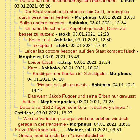
Dottore hat das bestehende System beschrieben
-
Linder
,
03.01.2021, 08:26
Der Staat verschenkt natürlich kein Geld, er bringt es
durch bezahlen in Verkehr
-
Morpheus
,
03.01.2021, 10:59
Sollen andere machen
-
Ashitaka
,
03.01.2021, 12:24
Ich habe Dir schon ein Angebot gemacht, Deine Zeit
besser zu nutzen:
-
stokk
,
03.01.2021, 12:28
Keine Lust
-
Ashitaka
,
03.01.2021, 12:50
akzeptiert
-
stokk
,
03.01.2021, 17:44
Leider lag dottore bezogen auf den Staat kompett falsch
-
Morpheus
,
03.01.2021, 15:49
Leider falsch
-
rattrap
,
03.01.2021, 17:24
Kurz
-
Ashitaka
,
03.01.2021, 18:08
Kreditgeld der Banken ist Schuldgeld
-
Morpheus
,
04.01.2021, 04:10
"Einfach so" gibt es nichts
-
Ashitaka
,
04.01.2021,
14:47
Das wenn Jakob Fugger und seine Erben nur gewusst
hätten!
-
Mephistopheles
,
03.01.2021, 21:28
Dottore vor 1512 Tagen sehr kurz: "It's all very simple."
-
Ostfriese
,
03.01.2021, 18:27
Wie die Verteilung geregelt wird das erleben wir doch
gerade in der Pandemie
-
Morpheus
,
04.01.2021, 10:56
Kurze Rückfrage bitte, ...
-
Weiner
,
04.01.2021, 09:51
Genau, man braucht kein "ausschließliches