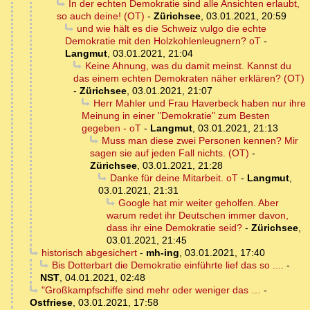
In der echten Demokratie sind alle Ansichten erlaubt,
so auch deine! (OT)
-
Zürichsee
,
03.01.2021, 20:59
und wie hält es die Schweiz vulgo die echte
Demokratie mit den Holzkohlenleugnern? oT
-
Langmut
,
03.01.2021, 21:04
Keine Ahnung, was du damit meinst. Kannst du
das einem echten Demokraten näher erklären? (OT)
-
Zürichsee
,
03.01.2021, 21:07
Herr Mahler und Frau Haverbeck haben nur ihre
Meinung in einer "Demokratie" zum Besten
gegeben - oT
-
Langmut
,
03.01.2021, 21:13
Muss man diese zwei Personen kennen? Mir
sagen sie auf jeden Fall nichts. (OT)
-
Zürichsee
,
03.01.2021, 21:28
Danke für deine Mitarbeit. oT
-
Langmut
,
03.01.2021, 21:31
Google hat mir weiter geholfen. Aber
warum redet ihr Deutschen immer davon,
dass ihr eine Demokratie seid?
-
Zürichsee
,
03.01.2021, 21:45
historisch abgesichert
-
mh-ing
,
03.01.2021, 17:40
Bis Dotterbart die Demokratie einführte lief das so ....
-
NST
,
04.01.2021, 02:48
"Großkampfschiffe sind mehr oder weniger das …
-
Ostfriese
,
03.01.2021, 17:58