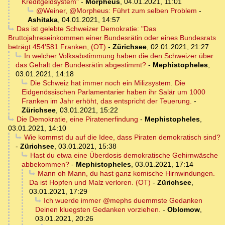
Kreditgeldsystem"
-
Morpheus
,
04.01.2021, 11:01
@Weiner, @Morpheus: Führt zum selben Problem
-
Ashitaka
,
04.01.2021, 14:57
Das ist gelebte Schweizer Demokratie: "Das
Bruttojahreseinkommen einer Bundesrätin oder eines Bundesrats
beträgt 454'581 Franken, (OT)
-
Zürichsee
,
02.01.2021, 21:27
In welcher Volksabstimmung haben die den Schweizer über
das Gehalt der Bundesrätin abgestimmt?
-
Mephistopheles
,
03.01.2021, 14:18
Die Schweiz hat immer noch ein Milizsystem. Die
Eidgenössischen Parlamentarier haben ihr Salär um 1000
Franken im Jahr erhöht, das entspricht der Teuerung.
-
Zürichsee
,
03.01.2021, 15:22
Die Demokratie, eine Piratenerfindung
-
Mephistopheles
,
03.01.2021, 14:10
Wie kommst du auf die Idee, dass Piraten demokratisch sind?
-
Zürichsee
,
03.01.2021, 15:38
Hast du etwa eine Überdosis demokratische Gehirnwäsche
abbekommen?
-
Mephistopheles
,
03.01.2021, 17:14
Mann oh Mann, du hast ganz komische Hirnwindungen.
Da ist Hopfen und Malz verloren. (OT)
-
Zürichsee
,
03.01.2021, 17:29
Ich wuerde immer @mephs duemmste Gedanken
Deinen kluegsten Gedanken vorziehen.
-
Oblomow
,
03.01.2021, 20:26