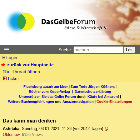
Suche:
Los
Login
zurück zur Hauptseite
in Thread öffnen
Ticker
Fluchtburg autark am Meer
|
Zum Tode Jürgen Küßners
|
Bücher vom Kopp-Verlag |
Datenschutzerklärung
Unterstützen Sie das Gelbe Forum
durch
Käufe bei Amazon
! |
Weitere Buchempfehlungen
und
Amazonnavigation
|
Cookie-Einstellungen
Das kann man denken
Ashitaka
,
Sonntag, 03.01.2021, 11:28
(vor 2042 Tagen)
@
Oblomow
6136 Views