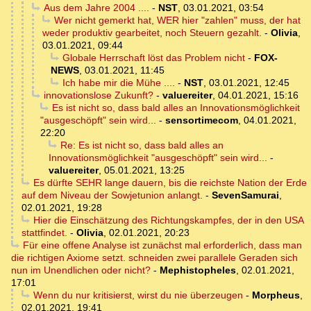
Aus dem Jahre 2004 ....
-
NST
,
03.01.2021, 03:54
Wer nicht gemerkt hat, WER hier "zahlen" muss, der hat
weder produktiv gearbeitet, noch Steuern gezahlt.
-
Olivia
,
03.01.2021, 09:44
Globale Herrschaft löst das Problem nicht
-
FOX-
NEWS
,
03.01.2021, 11:45
Ich habe mir die Mühe ....
-
NST
,
03.01.2021, 12:45
innovationslose Zukunft?
-
valuereiter
,
04.01.2021, 15:16
Es ist nicht so, dass bald alles an Innovationsmöglichkeit
"ausgeschöpft" sein wird...
-
sensortimecom
,
04.01.2021,
22:20
Re: Es ist nicht so, dass bald alles an
Innovationsmöglichkeit "ausgeschöpft" sein wird...
-
valuereiter
,
05.01.2021, 13:25
Es dürfte SEHR lange dauern, bis die reichste Nation der Erde
auf dem Niveau der Sowjetunion anlangt.
-
SevenSamurai
,
02.01.2021, 19:28
Hier die Einschätzung des Richtungskampfes, der in den USA
stattfindet.
-
Olivia
,
02.01.2021, 20:23
Für eine offene Analyse ist zunächst mal erforderlich, dass man
die richtigen Axiome setzt. schneiden zwei parallele Geraden sich
nun im Unendlichen oder nicht?
-
Mephistopheles
,
02.01.2021,
17:01
Wenn du nur kritisierst, wirst du nie überzeugen
-
Morpheus
,
02.01.2021, 19:41