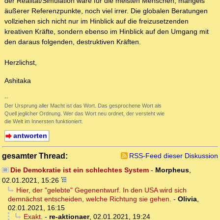
der Realität/Simulation wäre für die meisten Menschen, mangels
äußerer Referenzpunkte, noch viel irrer. Die globalen Beratungen
vollziehen sich nicht nur im Hinblick auf die freizusetzenden
kreativen Kräfte, sondern ebenso im Hinblick auf den Umgang mit
den daraus folgenden, destruktiven Kräften.
Herzlichst,
Ashitaka
--
Der Ursprung aller Macht ist das Wort. Das gesprochene Wort als
Quell jeglicher Ordnung. Wer das Wort neu ordnet, der versteht wie
die Welt im Innersten funktioniert.
antworten
gesamter Thread:
RSS-Feed dieser Diskussion
Die Demokratie ist ein schlechtes System
-
Morpheus
,
02.01.2021, 15:26
Hier, der "gelebte" Gegenentwurf. In den USA wird sich
demnächst entscheiden, welche Richtung sie gehen.
-
Olivia
,
02.01.2021, 16:15
Exakt.
-
re-aktionaer
,
02.01.2021, 19:24