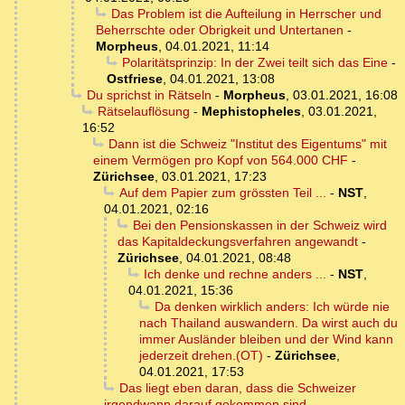
Das Problem ist die Aufteilung in Herrscher und
Beherrschte oder Obrigkeit und Untertanen
-
Morpheus
,
04.01.2021, 11:14
Polaritätsprinzip: In der Zwei teilt sich das Eine
-
Ostfriese
,
04.01.2021, 13:08
Du sprichst in Rätseln
-
Morpheus
,
03.01.2021, 16:08
Rätselauflösung
-
Mephistopheles
,
03.01.2021,
16:52
Dann ist die Schweiz "Institut des Eigentums" mit
einem Vermögen pro Kopf von 564.000 CHF
-
Zürichsee
,
03.01.2021, 17:23
Auf dem Papier zum grössten Teil ...
-
NST
,
04.01.2021, 02:16
Bei den Pensionskassen in der Schweiz wird
das Kapitaldeckungsverfahren angewandt
-
Zürichsee
,
04.01.2021, 08:48
Ich denke und rechne anders ...
-
NST
,
04.01.2021, 15:36
Da denken wirklich anders: Ich würde nie
nach Thailand auswandern. Da wirst auch du
immer Ausländer bleiben und der Wind kann
jederzeit drehen.(OT)
-
Zürichsee
,
04.01.2021, 17:53
Das liegt eben daran, dass die Schweizer
irgendwann darauf gekommen sind
-