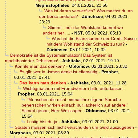
Mephistopheles
,
04.01.2021, 21:50
Was ist daran verwerflich? Was machst du an
der Börse anderes?
-
Zürichsee
,
04.01.2021,
23:29
Stimmt - nur der Wohlstand kommt wo
anders her ....
-
NST
,
05.01.2021, 05:13
Was hat die Bilanzsumme der Credit Suisse
mit dem Wohlstand der Schweiz zu tun?
-
Zürichsee
,
05.01.2021, 10:32
Demokratie ist die Systemsimulation! Das System ist
machtbasierter Debitismus!
-
Ashitaka
,
02.01.2021, 19:19
Könnte man das denken?
-
Oblomow
,
02.01.2021, 23:32
Es gilt: wer in -ismen denkt ist eiferwütig
-
Prophet
,
03.01.2021, 07:41
Das kann man denken
-
Ashitaka
,
03.01.2021, 11:28
Wichtigmachen mit Fremdwörtern bitte unterlassen
-
Prophet
,
03.01.2021, 15:04
"Menschen die nicht einmal ihre eigene Sprache
beherrschen wirken einfach nur lächerlich auf andere."
Stimmt genau, Herr Weissager
-
Oblomow
,
03.01.2021,
15:54
Lustig bist du ja
-
Ashitaka
,
03.01.2021, 21:00
Staaten müssen sich nicht verschulden um Geld auszugeben
-
Morpheus
,
03.01.2021, 03:39