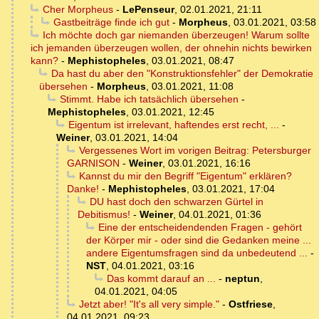
Cher Morpheus
-
LePenseur
,
02.01.2021, 21:11
Gastbeiträge finde ich gut
-
Morpheus
,
03.01.2021, 03:58
Ich möchte doch gar niemanden überzeugen! Warum sollte
ich jemanden überzeugen wollen, der ohnehin nichts bewirken
kann?
-
Mephistopheles
,
03.01.2021, 08:47
Da hast du aber den "Konstruktionsfehler" der Demokratie
übersehen
-
Morpheus
,
03.01.2021, 11:08
Stimmt. Habe ich tatsächlich übersehen
-
Mephistopheles
,
03.01.2021, 12:45
Eigentum ist irrelevant, haftendes erst recht, ...
-
Weiner
,
03.01.2021, 14:04
Vergessenes Wort im vorigen Beitrag: Petersburger
GARNISON
-
Weiner
,
03.01.2021, 16:16
Kannst du mir den Begriff "Eigentum" erklären?
Danke!
-
Mephistopheles
,
03.01.2021, 17:04
DU hast doch den schwarzen Gürtel in
Debitismus!
-
Weiner
,
04.01.2021, 01:36
Eine der entscheidendenden Fragen - gehört
der Körper mir - oder sind die Gedanken meine ...
andere Eigentumsfragen sind da unbedeutend ...
-
NST
,
04.01.2021, 03:16
Das kommt darauf an ...
-
neptun
,
04.01.2021, 04:05
Jetzt aber! "It's all very simple."
-
Ostfriese
,
04.01.2021, 09:23