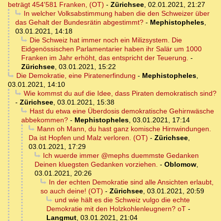
beträgt 454'581 Franken, (OT)
-
Zürichsee
,
02.01.2021, 21:27
In welcher Volksabstimmung haben die den Schweizer über
das Gehalt der Bundesrätin abgestimmt?
-
Mephistopheles
,
03.01.2021, 14:18
Die Schweiz hat immer noch ein Milizsystem. Die
Eidgenössischen Parlamentarier haben ihr Salär um 1000
Franken im Jahr erhöht, das entspricht der Teuerung.
-
Zürichsee
,
03.01.2021, 15:22
Die Demokratie, eine Piratenerfindung
-
Mephistopheles
,
03.01.2021, 14:10
Wie kommst du auf die Idee, dass Piraten demokratisch sind?
-
Zürichsee
,
03.01.2021, 15:38
Hast du etwa eine Überdosis demokratische Gehirnwäsche
abbekommen?
-
Mephistopheles
,
03.01.2021, 17:14
Mann oh Mann, du hast ganz komische Hirnwindungen.
Da ist Hopfen und Malz verloren. (OT)
-
Zürichsee
,
03.01.2021, 17:29
Ich wuerde immer @mephs duemmste Gedanken
Deinen kluegsten Gedanken vorziehen.
-
Oblomow
,
03.01.2021, 20:26
In der echten Demokratie sind alle Ansichten erlaubt,
so auch deine! (OT)
-
Zürichsee
,
03.01.2021, 20:59
und wie hält es die Schweiz vulgo die echte
Demokratie mit den Holzkohlenleugnern? oT
-
Langmut
,
03.01.2021, 21:04