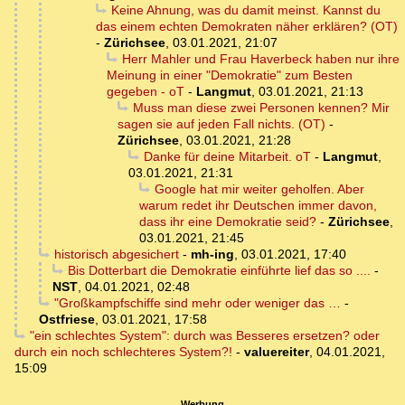
Keine Ahnung, was du damit meinst. Kannst du
das einem echten Demokraten näher erklären? (OT)
-
Zürichsee
,
03.01.2021, 21:07
Herr Mahler und Frau Haverbeck haben nur ihre
Meinung in einer "Demokratie" zum Besten
gegeben - oT
-
Langmut
,
03.01.2021, 21:13
Muss man diese zwei Personen kennen? Mir
sagen sie auf jeden Fall nichts. (OT)
-
Zürichsee
,
03.01.2021, 21:28
Danke für deine Mitarbeit. oT
-
Langmut
,
03.01.2021, 21:31
Google hat mir weiter geholfen. Aber
warum redet ihr Deutschen immer davon,
dass ihr eine Demokratie seid?
-
Zürichsee
,
03.01.2021, 21:45
historisch abgesichert
-
mh-ing
,
03.01.2021, 17:40
Bis Dotterbart die Demokratie einführte lief das so ....
-
NST
,
04.01.2021, 02:48
"Großkampfschiffe sind mehr oder weniger das …
-
Ostfriese
,
03.01.2021, 17:58
"ein schlechtes System": durch was Besseres ersetzen? oder
durch ein noch schlechteres System?!
-
valuereiter
,
04.01.2021,
15:09
Werbung