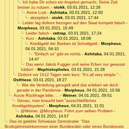
Ich habe Dir schon ein Angebot gemacht, Deine Zeit
besser zu nutzen:
-
stokk
,
03.01.2021, 12:28
Keine Lust
-
Ashitaka
,
03.01.2021, 12:50
akzeptiert
-
stokk
,
03.01.2021, 17:44
Leider lag dottore bezogen auf den Staat kompett falsch
-
Morpheus
,
03.01.2021, 15:49
Leider falsch
-
rattrap
,
03.01.2021, 17:24
Kurz
-
Ashitaka
,
03.01.2021, 18:08
Kreditgeld der Banken ist Schuldgeld
-
Morpheus
,
04.01.2021, 04:10
"Einfach so" gibt es nichts
-
Ashitaka
,
04.01.2021,
14:47
Das wenn Jakob Fugger und seine Erben nur gewusst
hätten!
-
Mephistopheles
,
03.01.2021, 21:28
Dottore vor 1512 Tagen sehr kurz: "It's all very simple."
-
Ostfriese
,
03.01.2021, 18:27
Wie die Verteilung geregelt wird das erleben wir doch
gerade in der Pandemie
-
Morpheus
,
04.01.2021, 10:56
Kurze Rückfrage bitte, ...
-
Weiner
,
04.01.2021, 09:51
Genau, man braucht kein "ausschließliches
Kreditgeldsystem"
-
Morpheus
,
04.01.2021, 11:01
@Weiner, @Morpheus: Führt zum selben Problem
-
Ashitaka
,
04.01.2021, 14:57
Das ist gelebte Schweizer Demokratie: "Das
Bruttojahreseinkommen einer Bundesrätin oder eines Bundesrats