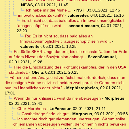
NEWS
,
03.01.2021, 11:45
Ich habe mir die Mühe ....
-
NST
,
03.01.2021, 12:45
innovationslose Zukunft?
-
valuereiter
,
04.01.2021, 15:16
Es ist nicht so, dass bald alles an Innovationsmöglichkeit
"ausgeschöpft" sein wird...
-
sensortimecom
,
04.01.2021,
22:20
Re: Es ist nicht so, dass bald alles an
Innovationsmöglichkeit "ausgeschöpft" sein wird...
-
valuereiter
,
05.01.2021, 13:25
Es dürfte SEHR lange dauern, bis die reichste Nation der Erde
auf dem Niveau der Sowjetunion anlangt.
-
SevenSamurai
,
02.01.2021, 19:28
Hier die Einschätzung des Richtungskampfes, der in den USA
stattfindet.
-
Olivia
,
02.01.2021, 20:23
Für eine offene Analyse ist zunächst mal erforderlich, dass man
die richtigen Axiome setzt. schneiden zwei parallele Geraden sich
nun im Unendlichen oder nicht?
-
Mephistopheles
,
02.01.2021,
17:01
Wenn du nur kritisierst, wirst du nie überzeugen
-
Morpheus
,
02.01.2021, 19:41
Cher Morpheus
-
LePenseur
,
02.01.2021, 21:11
Gastbeiträge finde ich gut
-
Morpheus
,
03.01.2021, 03:58
Ich möchte doch gar niemanden überzeugen! Warum sollte
ich jemanden überzeugen wollen, der ohnehin nichts bewirken