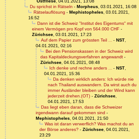
Ostfriese
,
04.01.2021, 13:08
Du sprichst in Rätseln
-
Morpheus
,
03.01.2021, 16:08
Rätselauflösung
-
Mephistopheles
,
03.01.2021,
16:52
Dann ist die Schweiz "Institut des Eigentums" mit
einem Vermögen pro Kopf von 564.000 CHF
-
Zürichsee
,
03.01.2021, 17:23
Auf dem Papier zum grössten Teil ...
-
NST
,
04.01.2021, 02:16
Bei den Pensionskassen in der Schweiz wird
das Kapitaldeckungsverfahren angewandt
-
Zürichsee
,
04.01.2021, 08:48
Ich denke und rechne anders ...
-
NST
,
04.01.2021, 15:36
Da denken wirklich anders: Ich würde nie
nach Thailand auswandern. Da wirst auch du
immer Ausländer bleiben und der Wind kann
jederzeit drehen.(OT)
-
Zürichsee
,
04.01.2021, 17:53
Das liegt eben daran, dass die Schweizer
irgendwann darauf gekommen sind
-
Mephistopheles
,
04.01.2021, 21:50
Was ist daran verwerflich? Was machst du an
der Börse anderes?
-
Zürichsee
,
04.01.2021,
23:29