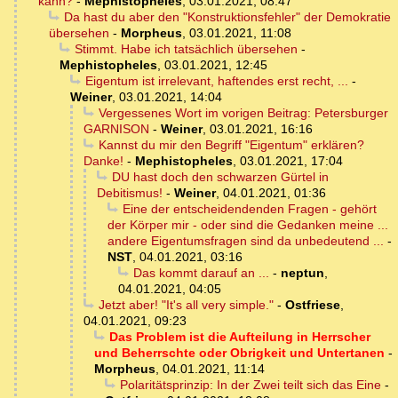
kann?
-
Mephistopheles
,
03.01.2021, 08:47
Da hast du aber den "Konstruktionsfehler" der Demokratie
übersehen
-
Morpheus
,
03.01.2021, 11:08
Stimmt. Habe ich tatsächlich übersehen
-
Mephistopheles
,
03.01.2021, 12:45
Eigentum ist irrelevant, haftendes erst recht, ...
-
Weiner
,
03.01.2021, 14:04
Vergessenes Wort im vorigen Beitrag: Petersburger
GARNISON
-
Weiner
,
03.01.2021, 16:16
Kannst du mir den Begriff "Eigentum" erklären?
Danke!
-
Mephistopheles
,
03.01.2021, 17:04
DU hast doch den schwarzen Gürtel in
Debitismus!
-
Weiner
,
04.01.2021, 01:36
Eine der entscheidendenden Fragen - gehört
der Körper mir - oder sind die Gedanken meine ...
andere Eigentumsfragen sind da unbedeutend ...
-
NST
,
04.01.2021, 03:16
Das kommt darauf an ...
-
neptun
,
04.01.2021, 04:05
Jetzt aber! "It's all very simple."
-
Ostfriese
,
04.01.2021, 09:23
Das Problem ist die Aufteilung in Herrscher
und Beherrschte oder Obrigkeit und Untertanen
-
Morpheus
,
04.01.2021, 11:14
Polaritätsprinzip: In der Zwei teilt sich das Eine
-