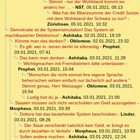
Stimmt - nur der Wohlstand kommt wo
anders her ....
-
NST
,
05.01.2021, 05:13
Was hat die Bilanzsumme der Credit Suisse
mit dem Wohlstand der Schweiz zu tun?
-
Zürichsee
,
05.01.2021, 10:32
Demokratie ist die Systemsimulation! Das System ist
machtbasierter Debitismus!
-
Ashitaka
,
02.01.2021, 19:19
Könnte man das denken?
-
Oblomow
,
02.01.2021, 23:32
Es gilt: wer in -ismen denkt ist eiferwütig
-
Prophet
,
03.01.2021, 07:41
Das kann man denken
-
Ashitaka
,
03.01.2021, 11:28
Wichtigmachen mit Fremdwörtern bitte unterlassen
-
Prophet
,
03.01.2021, 15:04
"Menschen die nicht einmal ihre eigene Sprache
beherrschen wirken einfach nur lächerlich auf andere."
Stimmt genau, Herr Weissager
-
Oblomow
,
03.01.2021,
15:54
Lustig bist du ja
-
Ashitaka
,
03.01.2021, 21:00
Staaten müssen sich nicht verschulden um Geld auszugeben
-
Morpheus
,
03.01.2021, 03:39
Dottore hat das bestehende System beschrieben
-
Linder
,
03.01.2021, 08:26
Der Staat verschenkt natürlich kein Geld, er bringt es
durch bezahlen in Verkehr
-
Morpheus
,
03.01.2021, 10:59
Sollen andere machen
-
Ashitaka
,
03.01.2021, 12:24