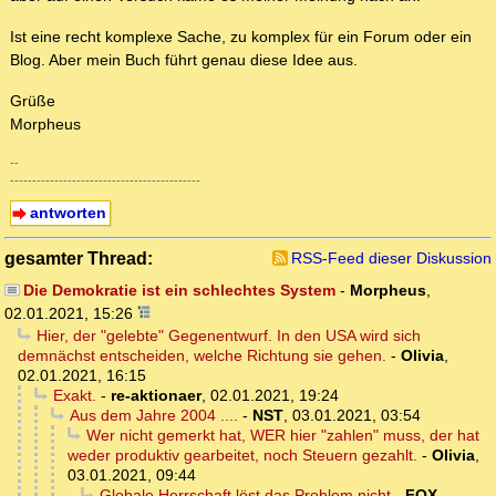
Ist eine recht komplexe Sache, zu komplex für ein Forum oder ein
Blog. Aber mein Buch führt genau diese Idee aus.
Grüße
Morpheus
--
-------------------------------------------
antworten
gesamter Thread:
RSS-Feed dieser Diskussion
Die Demokratie ist ein schlechtes System
-
Morpheus
,
02.01.2021, 15:26
Hier, der "gelebte" Gegenentwurf. In den USA wird sich
demnächst entscheiden, welche Richtung sie gehen.
-
Olivia
,
02.01.2021, 16:15
Exakt.
-
re-aktionaer
,
02.01.2021, 19:24
Aus dem Jahre 2004 ....
-
NST
,
03.01.2021, 03:54
Wer nicht gemerkt hat, WER hier "zahlen" muss, der hat
weder produktiv gearbeitet, noch Steuern gezahlt.
-
Olivia
,
03.01.2021, 09:44
Globale Herrschaft löst das Problem nicht
-
FOX-