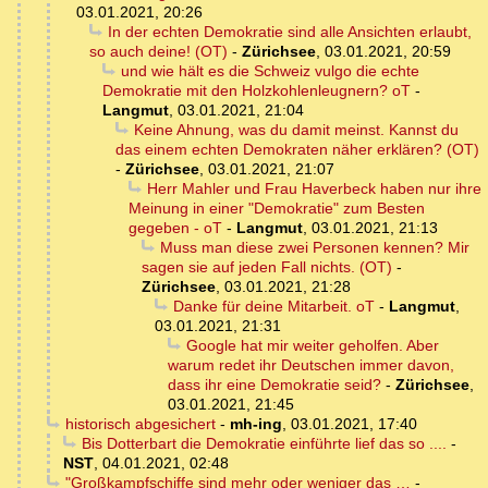
03.01.2021, 20:26
In der echten Demokratie sind alle Ansichten erlaubt,
so auch deine! (OT)
-
Zürichsee
,
03.01.2021, 20:59
und wie hält es die Schweiz vulgo die echte
Demokratie mit den Holzkohlenleugnern? oT
-
Langmut
,
03.01.2021, 21:04
Keine Ahnung, was du damit meinst. Kannst du
das einem echten Demokraten näher erklären? (OT)
-
Zürichsee
,
03.01.2021, 21:07
Herr Mahler und Frau Haverbeck haben nur ihre
Meinung in einer "Demokratie" zum Besten
gegeben - oT
-
Langmut
,
03.01.2021, 21:13
Muss man diese zwei Personen kennen? Mir
sagen sie auf jeden Fall nichts. (OT)
-
Zürichsee
,
03.01.2021, 21:28
Danke für deine Mitarbeit. oT
-
Langmut
,
03.01.2021, 21:31
Google hat mir weiter geholfen. Aber
warum redet ihr Deutschen immer davon,
dass ihr eine Demokratie seid?
-
Zürichsee
,
03.01.2021, 21:45
historisch abgesichert
-
mh-ing
,
03.01.2021, 17:40
Bis Dotterbart die Demokratie einführte lief das so ....
-
NST
,
04.01.2021, 02:48
"Großkampfschiffe sind mehr oder weniger das …
-