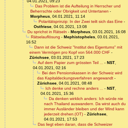
04.01.2021, 09:23
Das Problem ist die Aufteilung in Herrscher und
Beherrschte oder Obrigkeit und Untertanen
-
Morpheus
,
04.01.2021, 11:14
Polaritätsprinzip: In der Zwei teilt sich das Eine
-
Ostfriese
,
04.01.2021, 13:08
Du sprichst in Rätseln
-
Morpheus
,
03.01.2021, 16:08
Rätselauflösung
-
Mephistopheles
,
03.01.2021,
16:52
Dann ist die Schweiz "Institut des Eigentums" mit
einem Vermögen pro Kopf von 564.000 CHF
-
Zürichsee
,
03.01.2021, 17:23
Auf dem Papier zum grössten Teil ...
-
NST
,
04.01.2021, 02:16
Bei den Pensionskassen in der Schweiz wird
das Kapitaldeckungsverfahren angewandt
-
Zürichsee
,
04.01.2021, 08:48
Ich denke und rechne anders ...
-
NST
,
04.01.2021, 15:36
Da denken wirklich anders: Ich würde nie
nach Thailand auswandern. Da wirst auch du
immer Ausländer bleiben und der Wind kann
jederzeit drehen.(OT)
-
Zürichsee
,
04.01.2021, 17:53
Das liegt eben daran, dass die Schweizer