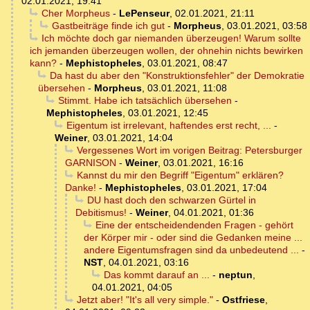
02.01.2021, 19:41
Cher Morpheus
-
LePenseur
,
02.01.2021, 21:11
Gastbeiträge finde ich gut
-
Morpheus
,
03.01.2021, 03:58
Ich möchte doch gar niemanden überzeugen! Warum sollte
ich jemanden überzeugen wollen, der ohnehin nichts bewirken
kann?
-
Mephistopheles
,
03.01.2021, 08:47
Da hast du aber den "Konstruktionsfehler" der Demokratie
übersehen
-
Morpheus
,
03.01.2021, 11:08
Stimmt. Habe ich tatsächlich übersehen
-
Mephistopheles
,
03.01.2021, 12:45
Eigentum ist irrelevant, haftendes erst recht, ...
-
Weiner
,
03.01.2021, 14:04
Vergessenes Wort im vorigen Beitrag: Petersburger
GARNISON
-
Weiner
,
03.01.2021, 16:16
Kannst du mir den Begriff "Eigentum" erklären?
Danke!
-
Mephistopheles
,
03.01.2021, 17:04
DU hast doch den schwarzen Gürtel in
Debitismus!
-
Weiner
,
04.01.2021, 01:36
Eine der entscheidendenden Fragen - gehört
der Körper mir - oder sind die Gedanken meine ...
andere Eigentumsfragen sind da unbedeutend ...
-
NST
,
04.01.2021, 03:16
Das kommt darauf an ...
-
neptun
,
04.01.2021, 04:05
Jetzt aber! "It's all very simple."
-
Ostfriese
,