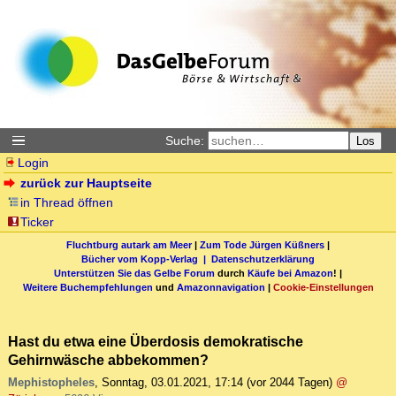
Suche:
Los
Login
zurück zur Hauptseite
in Thread öffnen
Ticker
Fluchtburg autark am Meer
|
Zum Tode Jürgen Küßners
|
Bücher vom Kopp-Verlag |
Datenschutzerklärung
Unterstützen Sie das Gelbe Forum
durch
Käufe bei Amazon
! |
Weitere Buchempfehlungen
und
Amazonnavigation
|
Cookie-Einstellungen
Hast du etwa eine Überdosis demokratische
Gehirnwäsche abbekommen?
Mephistopheles
,
Sonntag, 03.01.2021, 17:14
(vor 2044 Tagen)
@