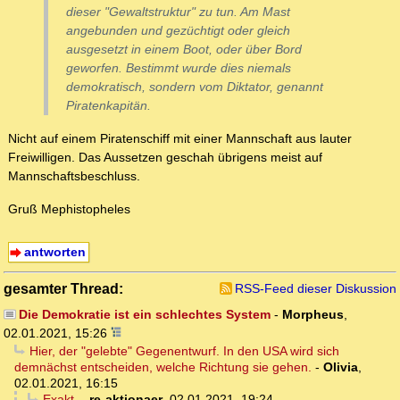
dieser "Gewaltstruktur" zu tun. Am Mast
angebunden und gezüchtigt oder gleich
ausgesetzt in einem Boot, oder über Bord
geworfen. Bestimmt wurde dies niemals
demokratisch, sondern vom Diktator, genannt
Piratenkapitän.
Nicht auf einem Piratenschiff mit einer Mannschaft aus lauter
Freiwilligen. Das Aussetzen geschah übrigens meist auf
Mannschaftsbeschluss.
Gruß Mephistopheles
antworten
gesamter Thread:
RSS-Feed dieser Diskussion
Die Demokratie ist ein schlechtes System
-
Morpheus
,
02.01.2021, 15:26
Hier, der "gelebte" Gegenentwurf. In den USA wird sich
demnächst entscheiden, welche Richtung sie gehen.
-
Olivia
,
02.01.2021, 16:15
Exakt.
-
re-aktionaer
,
02.01.2021, 19:24