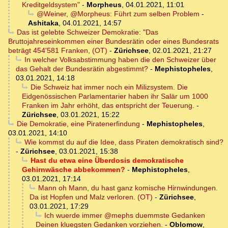
Kreditgeldsystem"
-
Morpheus
,
04.01.2021, 11:01
@Weiner, @Morpheus: Führt zum selben Problem
-
Ashitaka
,
04.01.2021, 14:57
Das ist gelebte Schweizer Demokratie: "Das
Bruttojahreseinkommen einer Bundesrätin oder eines Bundesrats
beträgt 454'581 Franken, (OT)
-
Zürichsee
,
02.01.2021, 21:27
In welcher Volksabstimmung haben die den Schweizer über
das Gehalt der Bundesrätin abgestimmt?
-
Mephistopheles
,
03.01.2021, 14:18
Die Schweiz hat immer noch ein Milizsystem. Die
Eidgenössischen Parlamentarier haben ihr Salär um 1000
Franken im Jahr erhöht, das entspricht der Teuerung.
-
Zürichsee
,
03.01.2021, 15:22
Die Demokratie, eine Piratenerfindung
-
Mephistopheles
,
03.01.2021, 14:10
Wie kommst du auf die Idee, dass Piraten demokratisch sind?
-
Zürichsee
,
03.01.2021, 15:38
Hast du etwa eine Überdosis demokratische
Gehirnwäsche abbekommen?
-
Mephistopheles
,
03.01.2021, 17:14
Mann oh Mann, du hast ganz komische Hirnwindungen.
Da ist Hopfen und Malz verloren. (OT)
-
Zürichsee
,
03.01.2021, 17:29
Ich wuerde immer @mephs duemmste Gedanken
Deinen kluegsten Gedanken vorziehen.
-
Oblomow
,