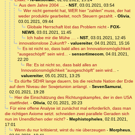
Aus dem Jahre 2004 ....
-
NST
,
03.01.2021, 03:54
Wer nicht gemerkt hat, WER hier "zahlen" muss, der hat
weder produktiv gearbeitet, noch Steuern gezahlt.
-
Olivia
,
03.01.2021, 09:44
Globale Herrschaft löst das Problem nicht
-
FOX-
NEWS
,
03.01.2021, 11:45
Ich habe mir die Mühe ....
-
NST
,
03.01.2021, 12:45
innovationslose Zukunft?
-
valuereiter
,
04.01.2021, 15:16
Es ist nicht so, dass bald alles an Innovationsmöglichkeit
"ausgeschöpft" sein wird...
-
sensortimecom
,
04.01.2021,
22:20
Re: Es ist nicht so, dass bald alles an
Innovationsmöglichkeit "ausgeschöpft" sein wird...
-
valuereiter
,
05.01.2021, 13:25
Es dürfte SEHR lange dauern, bis die reichste Nation der Erde
auf dem Niveau der Sowjetunion anlangt.
-
SevenSamurai
,
02.01.2021, 19:28
Hier die Einschätzung des Richtungskampfes, der in den USA
stattfindet.
-
Olivia
,
02.01.2021, 20:23
Für eine offene Analyse ist zunächst mal erforderlich, dass man
die richtigen Axiome setzt. schneiden zwei parallele Geraden sich
nun im Unendlichen oder nicht?
-
Mephistopheles
,
02.01.2021,
17:01
Wenn du nur kritisierst, wirst du nie überzeugen
-
Morpheus
,