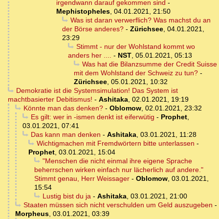
irgendwann darauf gekommen sind
-
Mephistopheles
,
04.01.2021, 21:50
Was ist daran verwerflich? Was machst du an
der Börse anderes?
-
Zürichsee
,
04.01.2021,
23:29
Stimmt - nur der Wohlstand kommt wo
anders her ....
-
NST
,
05.01.2021, 05:13
Was hat die Bilanzsumme der Credit Suisse
mit dem Wohlstand der Schweiz zu tun?
-
Zürichsee
,
05.01.2021, 10:32
Demokratie ist die Systemsimulation! Das System ist
machtbasierter Debitismus!
-
Ashitaka
,
02.01.2021, 19:19
Könnte man das denken?
-
Oblomow
,
02.01.2021, 23:32
Es gilt: wer in -ismen denkt ist eiferwütig
-
Prophet
,
03.01.2021, 07:41
Das kann man denken
-
Ashitaka
,
03.01.2021, 11:28
Wichtigmachen mit Fremdwörtern bitte unterlassen
-
Prophet
,
03.01.2021, 15:04
"Menschen die nicht einmal ihre eigene Sprache
beherrschen wirken einfach nur lächerlich auf andere."
Stimmt genau, Herr Weissager
-
Oblomow
,
03.01.2021,
15:54
Lustig bist du ja
-
Ashitaka
,
03.01.2021, 21:00
Staaten müssen sich nicht verschulden um Geld auszugeben
-
Morpheus
,
03.01.2021, 03:39