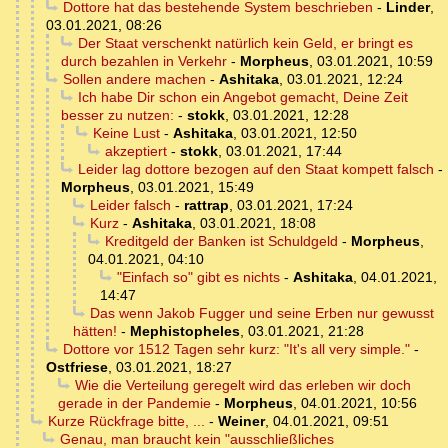
Dottore hat das bestehende System beschrieben
-
Linder
,
03.01.2021, 08:26
Der Staat verschenkt natürlich kein Geld, er bringt es
durch bezahlen in Verkehr
-
Morpheus
,
03.01.2021, 10:59
Sollen andere machen
-
Ashitaka
,
03.01.2021, 12:24
Ich habe Dir schon ein Angebot gemacht, Deine Zeit
besser zu nutzen:
-
stokk
,
03.01.2021, 12:28
Keine Lust
-
Ashitaka
,
03.01.2021, 12:50
akzeptiert
-
stokk
,
03.01.2021, 17:44
Leider lag dottore bezogen auf den Staat kompett falsch
-
Morpheus
,
03.01.2021, 15:49
Leider falsch
-
rattrap
,
03.01.2021, 17:24
Kurz
-
Ashitaka
,
03.01.2021, 18:08
Kreditgeld der Banken ist Schuldgeld
-
Morpheus
,
04.01.2021, 04:10
"Einfach so" gibt es nichts
-
Ashitaka
,
04.01.2021,
14:47
Das wenn Jakob Fugger und seine Erben nur gewusst
hätten!
-
Mephistopheles
,
03.01.2021, 21:28
Dottore vor 1512 Tagen sehr kurz: "It's all very simple."
-
Ostfriese
,
03.01.2021, 18:27
Wie die Verteilung geregelt wird das erleben wir doch
gerade in der Pandemie
-
Morpheus
,
04.01.2021, 10:56
Kurze Rückfrage bitte, ...
-
Weiner
,
04.01.2021, 09:51
Genau, man braucht kein "ausschließliches