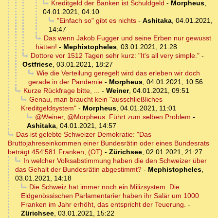
Kreditgeld der Banken ist Schuldgeld
-
Morpheus
,
04.01.2021, 04:10
"Einfach so" gibt es nichts
-
Ashitaka
,
04.01.2021,
14:47
Das wenn Jakob Fugger und seine Erben nur gewusst
hätten!
-
Mephistopheles
,
03.01.2021, 21:28
Dottore vor 1512 Tagen sehr kurz: "It's all very simple."
-
Ostfriese
,
03.01.2021, 18:27
Wie die Verteilung geregelt wird das erleben wir doch
gerade in der Pandemie
-
Morpheus
,
04.01.2021, 10:56
Kurze Rückfrage bitte, ...
-
Weiner
,
04.01.2021, 09:51
Genau, man braucht kein "ausschließliches
Kreditgeldsystem"
-
Morpheus
,
04.01.2021, 11:01
@Weiner, @Morpheus: Führt zum selben Problem
-
Ashitaka
,
04.01.2021, 14:57
Das ist gelebte Schweizer Demokratie: "Das
Bruttojahreseinkommen einer Bundesrätin oder eines Bundesrats
beträgt 454'581 Franken, (OT)
-
Zürichsee
,
02.01.2021, 21:27
In welcher Volksabstimmung haben die den Schweizer über
das Gehalt der Bundesrätin abgestimmt?
-
Mephistopheles
,
03.01.2021, 14:18
Die Schweiz hat immer noch ein Milizsystem. Die
Eidgenössischen Parlamentarier haben ihr Salär um 1000
Franken im Jahr erhöht, das entspricht der Teuerung.
-
Zürichsee
,
03.01.2021, 15:22