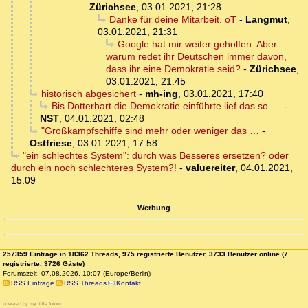
Zürichsee
,
03.01.2021, 21:28
Danke für deine Mitarbeit. oT
-
Langmut
,
03.01.2021, 21:31
Google hat mir weiter geholfen. Aber
warum redet ihr Deutschen immer davon,
dass ihr eine Demokratie seid?
-
Zürichsee
,
03.01.2021, 21:45
historisch abgesichert
-
mh-ing
,
03.01.2021, 17:40
Bis Dotterbart die Demokratie einführte lief das so ....
-
NST
,
04.01.2021, 02:48
"Großkampfschiffe sind mehr oder weniger das …
-
Ostfriese
,
03.01.2021, 17:58
"ein schlechtes System": durch was Besseres ersetzen? oder
durch ein noch schlechteres System?!
-
valuereiter
,
04.01.2021,
15:09
Werbung
257359 Einträge in 18362 Threads, 975 registrierte Benutzer, 3733 Benutzer online (7
registrierte, 3726 Gäste)
Forumszeit: 07.08.2026, 10:07 (Europe/Berlin)
RSS Einträge
RSS Threads
Kontakt
powered by my little forum