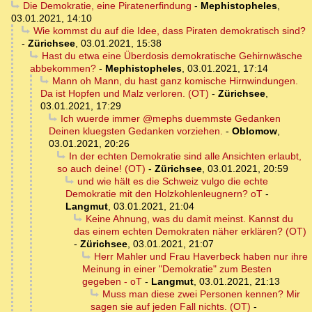
Die Demokratie, eine Piratenerfindung
-
Mephistopheles
,
03.01.2021, 14:10
Wie kommst du auf die Idee, dass Piraten demokratisch sind?
-
Zürichsee
,
03.01.2021, 15:38
Hast du etwa eine Überdosis demokratische Gehirnwäsche
abbekommen?
-
Mephistopheles
,
03.01.2021, 17:14
Mann oh Mann, du hast ganz komische Hirnwindungen.
Da ist Hopfen und Malz verloren. (OT)
-
Zürichsee
,
03.01.2021, 17:29
Ich wuerde immer @mephs duemmste Gedanken
Deinen kluegsten Gedanken vorziehen.
-
Oblomow
,
03.01.2021, 20:26
In der echten Demokratie sind alle Ansichten erlaubt,
so auch deine! (OT)
-
Zürichsee
,
03.01.2021, 20:59
und wie hält es die Schweiz vulgo die echte
Demokratie mit den Holzkohlenleugnern? oT
-
Langmut
,
03.01.2021, 21:04
Keine Ahnung, was du damit meinst. Kannst du
das einem echten Demokraten näher erklären? (OT)
-
Zürichsee
,
03.01.2021, 21:07
Herr Mahler und Frau Haverbeck haben nur ihre
Meinung in einer "Demokratie" zum Besten
gegeben - oT
-
Langmut
,
03.01.2021, 21:13
Muss man diese zwei Personen kennen? Mir
sagen sie auf jeden Fall nichts. (OT)
-