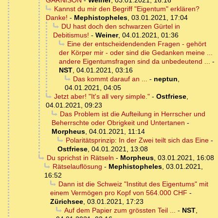
GARNISON
-
Weiner
,
03.01.2021, 16:16
Kannst du mir den Begriff "Eigentum" erklären?
Danke!
-
Mephistopheles
,
03.01.2021, 17:04
DU hast doch den schwarzen Gürtel in
Debitismus!
-
Weiner
,
04.01.2021, 01:36
Eine der entscheidendenden Fragen - gehört
der Körper mir - oder sind die Gedanken meine ...
andere Eigentumsfragen sind da unbedeutend ...
-
NST
,
04.01.2021, 03:16
Das kommt darauf an ...
-
neptun
,
04.01.2021, 04:05
Jetzt aber! "It's all very simple."
-
Ostfriese
,
04.01.2021, 09:23
Das Problem ist die Aufteilung in Herrscher und
Beherrschte oder Obrigkeit und Untertanen
-
Morpheus
,
04.01.2021, 11:14
Polaritätsprinzip: In der Zwei teilt sich das Eine
-
Ostfriese
,
04.01.2021, 13:08
Du sprichst in Rätseln
-
Morpheus
,
03.01.2021, 16:08
Rätselauflösung
-
Mephistopheles
,
03.01.2021,
16:52
Dann ist die Schweiz "Institut des Eigentums" mit
einem Vermögen pro Kopf von 564.000 CHF
-
Zürichsee
,
03.01.2021, 17:23
Auf dem Papier zum grössten Teil ...
-
NST
,