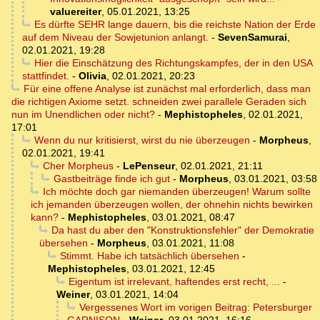
valuereiter
,
05.01.2021, 13:25
Es dürfte SEHR lange dauern, bis die reichste Nation der Erde
auf dem Niveau der Sowjetunion anlangt.
-
SevenSamurai
,
02.01.2021, 19:28
Hier die Einschätzung des Richtungskampfes, der in den USA
stattfindet.
-
Olivia
,
02.01.2021, 20:23
Für eine offene Analyse ist zunächst mal erforderlich, dass man
die richtigen Axiome setzt. schneiden zwei parallele Geraden sich
nun im Unendlichen oder nicht?
-
Mephistopheles
,
02.01.2021,
17:01
Wenn du nur kritisierst, wirst du nie überzeugen
-
Morpheus
,
02.01.2021, 19:41
Cher Morpheus
-
LePenseur
,
02.01.2021, 21:11
Gastbeiträge finde ich gut
-
Morpheus
,
03.01.2021, 03:58
Ich möchte doch gar niemanden überzeugen! Warum sollte
ich jemanden überzeugen wollen, der ohnehin nichts bewirken
kann?
-
Mephistopheles
,
03.01.2021, 08:47
Da hast du aber den "Konstruktionsfehler" der Demokratie
übersehen
-
Morpheus
,
03.01.2021, 11:08
Stimmt. Habe ich tatsächlich übersehen
-
Mephistopheles
,
03.01.2021, 12:45
Eigentum ist irrelevant, haftendes erst recht, ...
-
Weiner
,
03.01.2021, 14:04
Vergessenes Wort im vorigen Beitrag: Petersburger