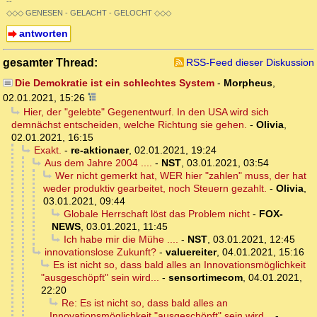
--
◇◇◇ GENESEN - GELACHT - GELOCHT ◇◇◇
antworten
gesamter Thread:
RSS-Feed dieser Diskussion
Die Demokratie ist ein schlechtes System
-
Morpheus
,
02.01.2021, 15:26
Hier, der "gelebte" Gegenentwurf. In den USA wird sich
demnächst entscheiden, welche Richtung sie gehen.
-
Olivia
,
02.01.2021, 16:15
Exakt.
-
re-aktionaer
,
02.01.2021, 19:24
Aus dem Jahre 2004 ....
-
NST
,
03.01.2021, 03:54
Wer nicht gemerkt hat, WER hier "zahlen" muss, der hat
weder produktiv gearbeitet, noch Steuern gezahlt.
-
Olivia
,
03.01.2021, 09:44
Globale Herrschaft löst das Problem nicht
-
FOX-
NEWS
,
03.01.2021, 11:45
Ich habe mir die Mühe ....
-
NST
,
03.01.2021, 12:45
innovationslose Zukunft?
-
valuereiter
,
04.01.2021, 15:16
Es ist nicht so, dass bald alles an Innovationsmöglichkeit
"ausgeschöpft" sein wird...
-
sensortimecom
,
04.01.2021,
22:20
Re: Es ist nicht so, dass bald alles an
Innovationsmöglichkeit "ausgeschöpft" sein wird...
-