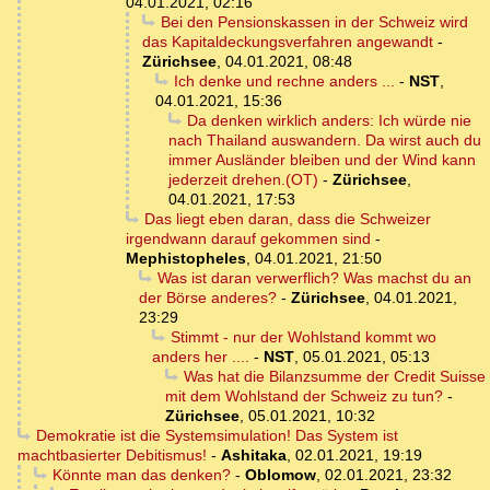
04.01.2021, 02:16
Bei den Pensionskassen in der Schweiz wird
das Kapitaldeckungsverfahren angewandt
-
Zürichsee
,
04.01.2021, 08:48
Ich denke und rechne anders ...
-
NST
,
04.01.2021, 15:36
Da denken wirklich anders: Ich würde nie
nach Thailand auswandern. Da wirst auch du
immer Ausländer bleiben und der Wind kann
jederzeit drehen.(OT)
-
Zürichsee
,
04.01.2021, 17:53
Das liegt eben daran, dass die Schweizer
irgendwann darauf gekommen sind
-
Mephistopheles
,
04.01.2021, 21:50
Was ist daran verwerflich? Was machst du an
der Börse anderes?
-
Zürichsee
,
04.01.2021,
23:29
Stimmt - nur der Wohlstand kommt wo
anders her ....
-
NST
,
05.01.2021, 05:13
Was hat die Bilanzsumme der Credit Suisse
mit dem Wohlstand der Schweiz zu tun?
-
Zürichsee
,
05.01.2021, 10:32
Demokratie ist die Systemsimulation! Das System ist
machtbasierter Debitismus!
-
Ashitaka
,
02.01.2021, 19:19
Könnte man das denken?
-
Oblomow
,
02.01.2021, 23:32