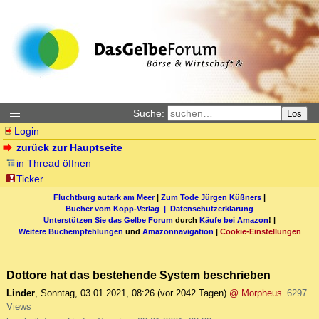
Suche:
Los
Login
zurück zur Hauptseite
in Thread öffnen
Ticker
Fluchtburg autark am Meer
|
Zum Tode Jürgen Küßners
|
Bücher vom Kopp-Verlag |
Datenschutzerklärung
Unterstützen Sie das Gelbe Forum
durch
Käufe bei Amazon
! |
Weitere Buchempfehlungen
und
Amazonnavigation
|
Cookie-Einstellungen
Dottore hat das bestehende System beschrieben
Linder
,
Sonntag, 03.01.2021, 08:26
(vor 2042 Tagen)
@ Morpheus
6297
Views