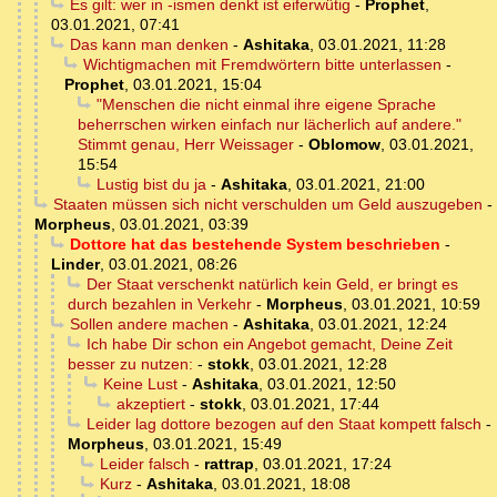
Es gilt: wer in -ismen denkt ist eiferwütig
-
Prophet
,
03.01.2021, 07:41
Das kann man denken
-
Ashitaka
,
03.01.2021, 11:28
Wichtigmachen mit Fremdwörtern bitte unterlassen
-
Prophet
,
03.01.2021, 15:04
"Menschen die nicht einmal ihre eigene Sprache
beherrschen wirken einfach nur lächerlich auf andere."
Stimmt genau, Herr Weissager
-
Oblomow
,
03.01.2021,
15:54
Lustig bist du ja
-
Ashitaka
,
03.01.2021, 21:00
Staaten müssen sich nicht verschulden um Geld auszugeben
-
Morpheus
,
03.01.2021, 03:39
Dottore hat das bestehende System beschrieben
-
Linder
,
03.01.2021, 08:26
Der Staat verschenkt natürlich kein Geld, er bringt es
durch bezahlen in Verkehr
-
Morpheus
,
03.01.2021, 10:59
Sollen andere machen
-
Ashitaka
,
03.01.2021, 12:24
Ich habe Dir schon ein Angebot gemacht, Deine Zeit
besser zu nutzen:
-
stokk
,
03.01.2021, 12:28
Keine Lust
-
Ashitaka
,
03.01.2021, 12:50
akzeptiert
-
stokk
,
03.01.2021, 17:44
Leider lag dottore bezogen auf den Staat kompett falsch
-
Morpheus
,
03.01.2021, 15:49
Leider falsch
-
rattrap
,
03.01.2021, 17:24
Kurz
-
Ashitaka
,
03.01.2021, 18:08