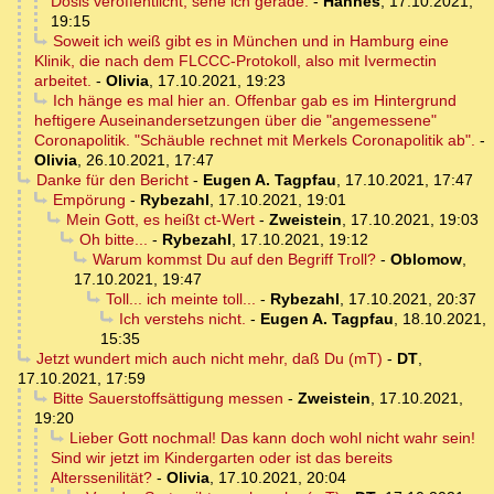
Dosis veröffentlicht, sehe ich gerade.
-
Hannes
,
17.10.2021,
19:15
Soweit ich weiß gibt es in München und in Hamburg eine
Klinik, die nach dem FLCCC-Protokoll, also mit Ivermectin
arbeitet.
-
Olivia
,
17.10.2021, 19:23
Ich hänge es mal hier an. Offenbar gab es im Hintergrund
heftigere Auseinandersetzungen über die "angemessene"
Coronapolitik. "Schäuble rechnet mit Merkels Coronapolitik ab".
-
Olivia
,
26.10.2021, 17:47
Danke für den Bericht
-
Eugen A. Tagpfau
,
17.10.2021, 17:47
Empörung
-
Rybezahl
,
17.10.2021, 19:01
Mein Gott, es heißt ct-Wert
-
Zweistein
,
17.10.2021, 19:03
Oh bitte...
-
Rybezahl
,
17.10.2021, 19:12
Warum kommst Du auf den Begriff Troll?
-
Oblomow
,
17.10.2021, 19:47
Toll... ich meinte toll...
-
Rybezahl
,
17.10.2021, 20:37
Ich verstehs nicht.
-
Eugen A. Tagpfau
,
18.10.2021,
15:35
Jetzt wundert mich auch nicht mehr, daß Du (mT)
-
DT
,
17.10.2021, 17:59
Bitte Sauerstoffsättigung messen
-
Zweistein
,
17.10.2021,
19:20
Lieber Gott nochmal! Das kann doch wohl nicht wahr sein!
Sind wir jetzt im Kindergarten oder ist das bereits
Alterssenilität?
-
Olivia
,
17.10.2021, 20:04