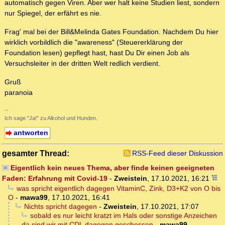
automatisch gegen Viren. Aber wer halt keine Studien liest, sondern
nur Spiegel, der erfährt es nie.
Frag' mal bei der Bill&Melinda Gates Foundation. Nachdem Du hier
wirklich vorbildlich die "awareness" (Steuererklärung der
Foundation lesen) gepflegt hast, hast Du Dir einen Job als
Versuchsleiter in der dritten Welt redlich verdient.
Gruß
paranoia
--
Ich sage "Ja!" zu Alkohol und Hunden.
antworten
gesamter Thread:
RSS-Feed dieser Diskussion
Eigentlich kein neues Thema, aber finde keinen geeigneten
Faden: Erfahrung mit Covid-19
-
Zweistein
,
17.10.2021, 16:21
was spricht eigentlich dagegen VitaminC, Zink, D3+K2 von O bis
O
-
mawa99
,
17.10.2021, 16:41
Nichts spricht dagegen
-
Zweistein
,
17.10.2021, 17:07
sobald es nur leicht kratzt im Hals oder sonstige Anzeichen
da sind wir mit CDL dagegen geschossen
-
mawa99
,