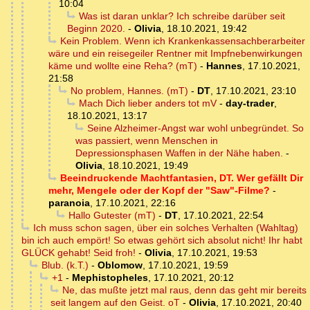
10:04
Was ist daran unklar? Ich schreibe darüber seit
Beginn 2020.
-
Olivia
,
18.10.2021, 19:42
Kein Problem. Wenn ich Krankenkassensachberarbeiter
wäre und ein reisegeiler Rentner mit Impfnebenwirkungen
käme und wollte eine Reha? (mT)
-
Hannes
,
17.10.2021,
21:58
No problem, Hannes. (mT)
-
DT
,
17.10.2021, 23:10
Mach Dich lieber anders tot mV
-
day-trader
,
18.10.2021, 13:17
Seine Alzheimer-Angst war wohl unbegründet. So
was passiert, wenn Menschen in
Depressionsphasen Waffen in der Nähe haben.
-
Olivia
,
18.10.2021, 19:49
Beeindruckende Machtfantasien, DT. Wer gefällt Dir
mehr, Mengele oder der Kopf der "Saw"-Filme?
-
paranoia
,
17.10.2021, 22:16
Hallo Gutester (mT)
-
DT
,
17.10.2021, 22:54
Ich muss schon sagen, über ein solches Verhalten (Wahltag)
bin ich auch empört! So etwas gehört sich absolut nicht! Ihr habt
GLÜCK gehabt! Seid froh!
-
Olivia
,
17.10.2021, 19:53
Blub. (k.T.)
-
Oblomow
,
17.10.2021, 19:59
+1
-
Mephistopheles
,
17.10.2021, 20:12
Ne, das mußte jetzt mal raus, denn das geht mir bereits
seit langem auf den Geist. oT
-
Olivia
,
17.10.2021, 20:40