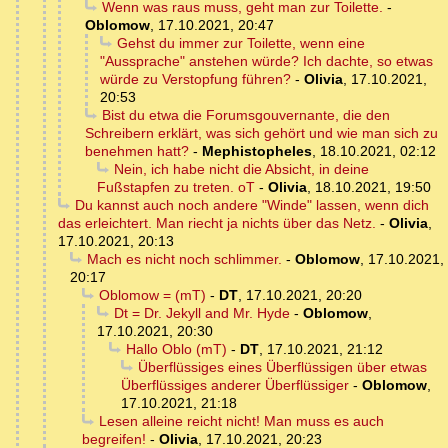
Wenn was raus muss, geht man zur Toilette.
-
Oblomow
,
17.10.2021, 20:47
Gehst du immer zur Toilette, wenn eine
"Aussprache" anstehen würde? Ich dachte, so etwas
würde zu Verstopfung führen?
-
Olivia
,
17.10.2021,
20:53
Bist du etwa die Forumsgouvernante, die den
Schreibern erklärt, was sich gehört und wie man sich zu
benehmen hatt?
-
Mephistopheles
,
18.10.2021, 02:12
Nein, ich habe nicht die Absicht, in deine
Fußstapfen zu treten. oT
-
Olivia
,
18.10.2021, 19:50
Du kannst auch noch andere "Winde" lassen, wenn dich
das erleichtert. Man riecht ja nichts über das Netz.
-
Olivia
,
17.10.2021, 20:13
Mach es nicht noch schlimmer.
-
Oblomow
,
17.10.2021,
20:17
Oblomow = (mT)
-
DT
,
17.10.2021, 20:20
Dt = Dr. Jekyll and Mr. Hyde
-
Oblomow
,
17.10.2021, 20:30
Hallo Oblo (mT)
-
DT
,
17.10.2021, 21:12
Überflüssiges eines Überflüssigen über etwas
Überflüssiges anderer Überflüssiger
-
Oblomow
,
17.10.2021, 21:18
Lesen alleine reicht nicht! Man muss es auch
begreifen!
-
Olivia
,
17.10.2021, 20:23