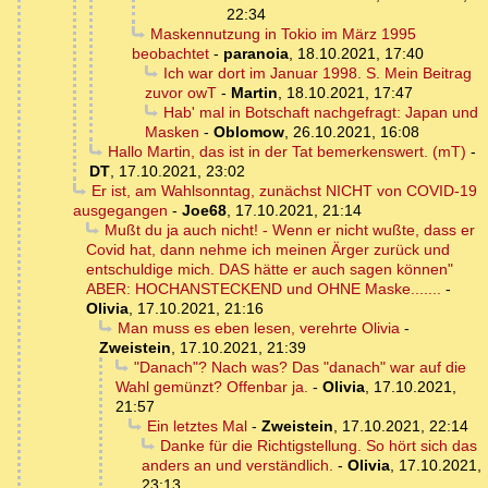
22:34
Maskennutzung in Tokio im März 1995
beobachtet
-
paranoia
,
18.10.2021, 17:40
Ich war dort im Januar 1998. S. Mein Beitrag
zuvor owT
-
Martin
,
18.10.2021, 17:47
Hab' mal in Botschaft nachgefragt: Japan und
Masken
-
Oblomow
,
26.10.2021, 16:08
Hallo Martin, das ist in der Tat bemerkenswert. (mT)
-
DT
,
17.10.2021, 23:02
Er ist, am Wahlsonntag, zunächst NICHT von COVID-19
ausgegangen
-
Joe68
,
17.10.2021, 21:14
Mußt du ja auch nicht! - Wenn er nicht wußte, dass er
Covid hat, dann nehme ich meinen Ärger zurück und
entschuldige mich. DAS hätte er auch sagen können"
ABER: HOCHANSTECKEND und OHNE Maske.......
-
Olivia
,
17.10.2021, 21:16
Man muss es eben lesen, verehrte Olivia
-
Zweistein
,
17.10.2021, 21:39
"Danach"? Nach was? Das "danach" war auf die
Wahl gemünzt? Offenbar ja.
-
Olivia
,
17.10.2021,
21:57
Ein letztes Mal
-
Zweistein
,
17.10.2021, 22:14
Danke für die Richtigstellung. So hört sich das
anders an und verständlich.
-
Olivia
,
17.10.2021,
23:13