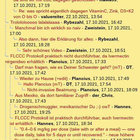
17.10.2021, 17:19
Re: was spricht eigentlich dagegen VitaminC, Zink, D3+K2
von O bis O
-
valuereiter
,
22.10.2021, 13:54
Trolololooooo lalalalaaaa
-
Rybezahl
,
17.10.2021, 16:42
Manchmal bin ich wirklich so naiv
-
Zweistein
,
17.10.2021,
17:00
Also dann, hier die Erklärung für alles:
-
Rybezahl
,
17.10.2021, 18:28
Sehr schönes Video
-
Zweistein
,
17.10.2021, 18:51
FLCCC Protokoll praktisch nicht durchführbar, da Ivermectin
nirgendwo erhältlich
-
Plancius
,
17.10.2021, 17:33
Darf man fragen, wie es Deiner Schwester geht? (mT)
-
DT
,
17.10.2021, 17:42
Wieder zu Hause (+edit)
-
Plancius
,
17.10.2021, 17:49
Hallo Plancius (mT)
-
DT
,
17.10.2021, 17:54
Nicht-invasive Beatmung
-
Plancius
,
17.10.2021, 18:09
Aus Mexiko, da dort familiärer Zugriff
-
der_Chris
,
17.10.2021, 17:43
Drogenschmuggler, mexikanischer Du ;-) owT
-
Hannes
,
17.10.2021, 19:25
FLCCC Protokoll ist praktisch durchführbar, auch Ivermectin
ist erhältlich
-
Hannes
,
17.10.2021, 18:34
"0.4–0.6 mg/kg per dose (take with or after a meal) — one
dose daily, take for 5 days or until recovered." - neue höhere