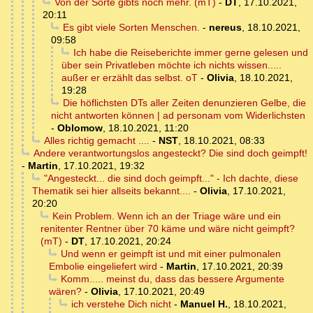
Von der Sorte gibts noch mehr. (mT)
-
DT
,
17.10.2021,
20:11
Es gibt viele Sorten Menschen.
-
nereus
,
18.10.2021,
09:58
Ich habe die Reiseberichte immer gerne gelesen und
über sein Privatleben möchte ich nichts wissen.....
außer er erzählt das selbst. oT
-
Olivia
,
18.10.2021,
19:28
Die höflichsten DTs aller Zeiten denunzieren Gelbe, die
nicht antworten können | ad personam vom Widerlichsten
-
Oblomow
,
18.10.2021, 11:20
Alles richtig gemacht ....
-
NST
,
18.10.2021, 08:33
Andere verantwortungslos angesteckt? Die sind doch geimpft!
-
Martin
,
17.10.2021, 19:32
"Angesteckt... die sind doch geimpft..." - Ich dachte, diese
Thematik sei hier allseits bekannt....
-
Olivia
,
17.10.2021,
20:20
Kein Problem. Wenn ich an der Triage wäre und ein
renitenter Rentner über 70 käme und wäre nicht geimpft?
(mT)
-
DT
,
17.10.2021, 20:24
Und wenn er geimpft ist und mit einer pulmonalen
Embolie eingeliefert wird
-
Martin
,
17.10.2021, 20:39
Komm..... meinst du, dass das bessere Argumente
wären?
-
Olivia
,
17.10.2021, 20:49
ich verstehe Dich nicht
-
Manuel H.
,
18.10.2021,