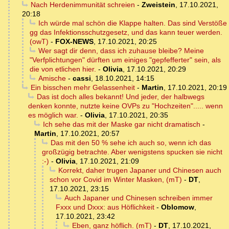
Nach Herdenimmunität schreien
-
Zweistein
,
17.10.2021,
20:18
Ich würde mal schön die Klappe halten. Das sind Verstöße
gg das Infektionsschutzgesetz, und das kann teuer werden.
(owT)
-
FOX-NEWS
,
17.10.2021, 20:25
Wer sagt dir denn, dass ich zuhause bleibe? Meine
"Verfplichtungen" dürften um einiges "gepfefferter" sein, als
die von etlichen hier.
-
Olivia
,
17.10.2021, 20:29
Amische
-
cassi
,
18.10.2021, 14:15
Ein bisschen mehr Gelassenheit
-
Martin
,
17.10.2021, 20:19
Das ist doch alles bekannt! Und jeder, der halbwegs
denken konnte, nutzte keine OVPs zu "Hochzeiten"..... wenn
es möglich war.
-
Olivia
,
17.10.2021, 20:35
Ich sehe das mit der Maske gar nicht dramatisch
-
Martin
,
17.10.2021, 20:57
Das mit den 50 % sehe ich auch so, wenn ich das
großzügig betrachte. Aber wenigstens spucken sie nicht
:-)
-
Olivia
,
17.10.2021, 21:09
Korrekt, daher trugen Japaner und Chinesen auch
schon vor Covid im Winter Masken, (mT)
-
DT
,
17.10.2021, 23:15
Auch Japaner und Chinesen schreiben immer
Fxxx und Dxxx: aus Höflichkeit
-
Oblomow
,
17.10.2021, 23:42
Eben, ganz höflich. (mT)
-
DT
,
17.10.2021,