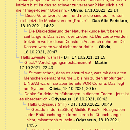
infiziert bist! Ist das so schwer zu versehen? Natürlich sind
die "Triage-Ideen" Blödsinn.
-
Olivia
,
17.10.2021, 21:14
Diese Verantwortlichen – und nur die sind es – reißen
sich jetzt die Maske von der „Fratze“!
-
Das Alte Periskop
,
18.10.2021, 14:32
Die Diskreditierung der Naturheilkunde läuft bereits
seit langem. Das ist nur der Endpunkt. Die Leute werden
trotzdem weiter diese Dienste in Anspruch nehmen. Die
Kassen werden wohl nicht mehr dafür..
-
Olivia
,
18.10.2021, 20:47
Hallo Zweistein. (mT)
-
DT
,
17.10.2021, 21:15
Glück? Verdrängungsmechanismen!
-
Martin
,
17.10.2021, 22:43
Stimmt schon, dass es absurd war, was mit den alten
Menschen gemacht wurde... bis hin zu den Impfungen.
EINSAM waren sie aber bereits VOR Corona. Das liegt
am System.
-
Olivia
,
18.10.2021, 20:57
Danke für deine Ausführungen in diesem Faden - jetzt ist
es überdeutlich
-
Odysseus
,
18.10.2021, 00:42
Hallo Odysseus (mT)
-
DT
,
18.10.2021, 00:49
Gerade in der (späten) Midlife-Krise? - Resignation
oder Enttäuschung zu formulieren heißt noch lange
nicht, misantroph zu sein
-
Odysseus
,
18.10.2021,
14:55