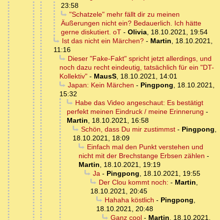
23:58
"Schatzele" mehr fällt dir zu meinen
Äußerungen nicht ein? Bedauerlich. Ich hätte
gerne diskutiert. oT
-
Olivia
,
18.10.2021, 19:54
Ist das nicht ein Märchen?
-
Martin
,
18.10.2021,
11:16
Dieser "Fake-Fakt" spricht jetzt allerdings, und
noch dazu recht eindeutig, tatsächlich für ein "DT-
Kollektiv"
-
MausS
,
18.10.2021, 14:01
Japan: Kein Märchen
-
Pingpong
,
18.10.2021,
15:32
Habe das Video angeschaut: Es bestätigt
perfekt meinen Eindruck / meine Erinnerung
-
Martin
,
18.10.2021, 16:58
Schön, dass Du mir zustimmst
-
Pingpong
,
18.10.2021, 18:09
Einfach mal den Punkt verstehen und
nicht mit der Brechstange Erbsen zählen
-
Martin
,
18.10.2021, 19:19
Ja
-
Pingpong
,
18.10.2021, 19:55
Der Clou kommt noch:
-
Martin
,
18.10.2021, 20:45
Hahaha köstlich
-
Pingpong
,
18.10.2021, 20:48
Ganz cool
-
Martin
,
18.10.2021,