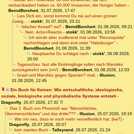
verbarrikadiert haben vs. 60.000 Invasoren, die Hunger haben
-
BerndBorchert
,
31.07.2026, 17:47
Lies Dich ein, sonst kommst Du nie auf einen grünen
Zweig...
-
stokk'
,
31.07.2026, 23:21
falscher thread? owT
-
BerndBorchert
,
01.08.2026, 09:21
Nein. Actio=Reactio
-
stokk'
,
01.08.2026, 10:58
Ich würde aber zuallererst mal unter "Reconquista"
nachschlagen und dann erst unter "Habsburger"
-
BerndBorchert
,
01.08.2026, 11:39
Hauptsache Du schlägst nach
-
stokk'
,
06.08.2026,
20:50
Tagesschau: fast alle Eindringlinge sollen nach Marokko
zurückgekehrt sein (mV)
-
BerndBorchert
,
01.08.2026, 12:03
Israel und Marokko gegen Spanien? mwL
-
Illusion
,
01.08.2026, 12:45
Ein Buch für Keinen: Wie wirtschaftliche, ideologische,
soziale, biologische und physikalische Systeme entsteh
-
Dragonfly
,
25.07.2026, 17:32
Das 2. Buch von Phoenix5 war "Menschliches,
Übermenschliches" und das dritte???
-
Illusion
,
25.07.2026, 19:19
War mir neu, dass er noch mehr veroeffentlich hat. [kwT]
-
Dragonfly
,
25.07.2026, 20:07
kein zweites Buch
-
Talleyrand
,
26.07.2026, 21:24