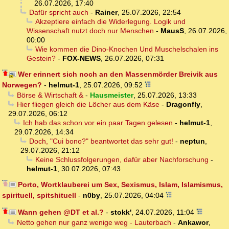
26.07.2026, 17:40
Dafür spricht auch
-
Rainer
,
25.07.2026, 22:54
Akzeptiere einfach die Widerlegung. Logik und
Wissenschaft nutzt doch nur Menschen
-
MausS
,
26.07.2026,
00:00
Wie kommen die Dino-Knochen Und Muschelschalen ins
Gestein?
-
FOX-NEWS
,
26.07.2026, 07:31
Wer erinnert sich noch an den Massenmörder Breivik aus
Norwegen?
-
helmut-1
,
25.07.2026, 09:52
Börse & Wirtschaft &
-
Hausmeister
,
25.07.2026, 13:33
Hier fliegen gleich die Löcher aus dem Käse
-
Dragonfly
,
29.07.2026, 06:12
Ich hab das schon vor ein paar Tagen gelesen
-
helmut-1
,
29.07.2026, 14:34
Doch, "Cui bono?" beantwortet das sehr gut!
-
neptun
,
29.07.2026, 21:12
Keine Schlussfolgerungen, dafür aber Nachforschung
-
helmut-1
,
30.07.2026, 07:43
Porto, Wortklauberei um Sex, Sexismus, Islam, Islamismus,
spirituell, spitshituell
-
n0by
,
25.07.2026, 04:04
Wann gehen @DT et al.?
-
stokk'
,
24.07.2026, 11:04
Netto gehen nur ganz wenige weg - Lauterbach
-
Ankawor
,