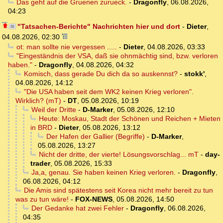
Das geht auf die Gruenen zurueck.
-
Dragonfly
,
06.08.2026,
04:23
"Tatsachen-Berichte" Nachrichten hier und dort
-
Dieter
,
04.08.2026, 02:30
ot: man sollte nie vergessen .....
-
Dieter
,
04.08.2026, 03:33
"Eingeständnis der VSA, daß sie ohnmächtig sind, bzw. verloren
haben."
-
Dragonfly
,
04.08.2026, 04:32
Komisch, dass gerade Du dich da so auskennst?
-
stokk'
,
04.08.2026, 14:12
"Die USA haben seit dem WK2 keinen Krieg verloren".
Wirklich? (mT)
-
DT
,
05.08.2026, 10:19
Weil der Dritte
-
D-Marker
,
05.08.2026, 12:10
Heute: Moskau, Stadt der Schönen und Reichen + Mieten
in BRD
-
Dieter
,
05.08.2026, 13:12
Der Hafen der Gallier (Begriffe)
-
D-Marker
,
05.08.2026, 13:27
Nicht der dritte, der vierte! Lösungsvorschlag... mT
-
day-
trader
,
05.08.2026, 15:33
Ja,a, genau. Sie haben keinen Krieg verloren.
-
Dragonfly
,
06.08.2026, 04:12
Die Amis sind spätestens seit Korea nicht mehr bereit zu tun
was zu tun wäre!
-
FOX-NEWS
,
05.08.2026, 14:50
Der Gedanke hat zwei Fehler
-
Dragonfly
,
06.08.2026,
04:35