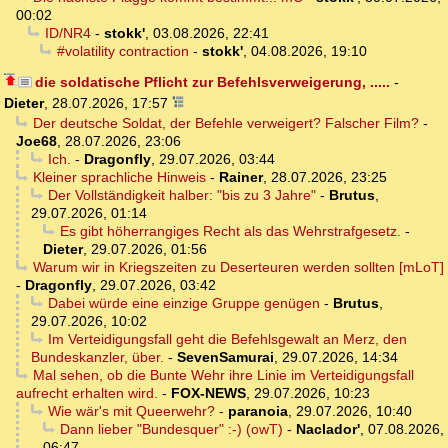
00:02
ID/NR4
-
stokk'
,
03.08.2026, 22:41
#volatility contraction
-
stokk'
,
04.08.2026, 19:10
die soldatische Pflicht zur Befehlsverweigerung, .....
-
Dieter
,
28.07.2026, 17:57
Der deutsche Soldat, der Befehle verweigert? Falscher Film?
-
Joe68
,
28.07.2026, 23:06
Ich.
-
Dragonfly
,
29.07.2026, 03:44
Kleiner sprachliche Hinweis
-
Rainer
,
28.07.2026, 23:25
Der Vollständigkeit halber: "bis zu 3 Jahre"
-
Brutus
,
29.07.2026, 01:14
Es gibt höherrangiges Recht als das Wehrstrafgesetz.
-
Dieter
,
29.07.2026, 01:56
Warum wir in Kriegszeiten zu Deserteuren werden sollten [mLoT]
-
Dragonfly
,
29.07.2026, 03:42
Dabei würde eine einzige Gruppe genügen
-
Brutus
,
29.07.2026, 10:02
Im Verteidigungsfall geht die Befehlsgewalt an Merz, den
Bundeskanzler, über.
-
SevenSamurai
,
29.07.2026, 14:34
Mal sehen, ob die Bunte Wehr ihre Linie im Verteidigungsfall
aufrecht erhalten wird.
-
FOX-NEWS
,
29.07.2026, 10:23
Wie wär's mit Queerwehr?
-
paranoia
,
29.07.2026, 10:40
Dann lieber "Bundesquer" :-) (owT)
-
Naclador'
,
07.08.2026,
06:47