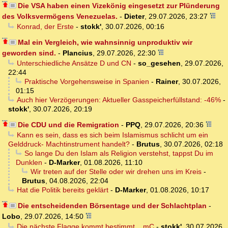
Die VSA haben einen Vizekönig eingesetzt zur Plünderung
des Volksvermögens Venezuelas.
-
Dieter
,
29.07.2026, 23:27
Konrad, der Erste
-
stokk'
,
30.07.2026, 00:16
Mal ein Vergleich, wie wahnsinnig unproduktiv wir
geworden sind.
-
Plancius
,
29.07.2026, 22:30
Unterschiedliche Ansätze D und CN
-
so_gesehen
,
29.07.2026,
22:44
Praktische Vorgehensweise in Spanien
-
Rainer
,
30.07.2026,
01:15
Auch hier Verzögerungen: Aktueller Gasspeicherfüllstand: -46%
-
stokk'
,
30.07.2026, 20:19
Die CDU und die Remigration
-
PPQ
,
29.07.2026, 20:36
Kann es sein, dass es sich beim Islamismus schlicht um ein
Gelddruck- Machtinstrument handelt?
-
Brutus
,
30.07.2026, 02:18
So lange Du den Islam als Religion verstehst, tappst Du im
Dunklen
-
D-Marker
,
01.08.2026, 11:10
Wir treten auf der Stelle oder wir drehen uns im Kreis
-
Brutus
,
04.08.2026, 22:04
Hat die Politik bereits geklärt
-
D-Marker
,
01.08.2026, 10:17
Die entscheidenden Börsentage und der Schlachtplan
-
Lobo
,
29.07.2026, 14:50
Die nächste Flagge kommt bestimmt... mC
-
stokk'
,
30.07.2026,