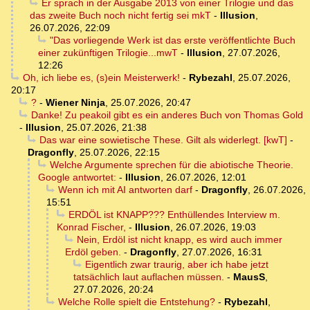
Er sprach in der Ausgabe 2013 von einer Trilogie und das
das zweite Buch noch nicht fertig sei mkT
-
Illusion
,
26.07.2026, 22:09
"Das vorliegende Werk ist das erste veröffentlichte Buch
einer zukünftigen Trilogie...mwT
-
Illusion
,
27.07.2026,
12:26
Oh, ich liebe es, (s)ein Meisterwerk!
-
Rybezahl
,
25.07.2026,
20:17
?
-
Wiener Ninja
,
25.07.2026, 20:47
Danke! Zu peakoil gibt es ein anderes Buch von Thomas Gold
-
Illusion
,
25.07.2026, 21:38
Das war eine sowietische These. Gilt als widerlegt. [kwT]
-
Dragonfly
,
25.07.2026, 22:15
Welche Argumente sprechen für die abiotische Theorie.
Google antwortet:
-
Illusion
,
26.07.2026, 12:01
Wenn ich mit AI antworten darf
-
Dragonfly
,
26.07.2026,
15:51
ERDÖL ist KNAPP??? Enthüllendes Interview m.
Konrad Fischer,
-
Illusion
,
26.07.2026, 19:03
Nein, Erdöl ist nicht knapp, es wird auch immer
Erdöl geben.
-
Dragonfly
,
27.07.2026, 16:31
Eigentlich zwar traurig, aber ich habe jetzt
tatsächlich laut auflachen müssen.
-
MausS
,
27.07.2026, 20:24
Welche Rolle spielt die Entstehung?
-
Rybezahl
,