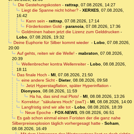
Die Gestehungskosten
-
rattrap
,
07.08.2026, 14:27
Liegt die Spanne nicht höher?
-
XERXES
,
07.08.2026,
16:42
Kann sein
-
rattrap
,
07.08.2026, 17:14
Förderkosten Gold
-
paranoia
,
07.08.2026, 17:36
Goldminen haben jetzt die Lizenz zum Gelddrucken
-
Lobo
,
07.08.2026, 19:32
Deine Euphorie für Silber kommt wieder
-
Lobo
,
07.08.2026,
20:00
Auf gehts, reiten wir die Welle!
-
mabraton
,
07.08.2026,
20:39
Wellenbrecher kontra Wellenreiter
-
Lobo
,
08.08.2026,
18:11
Das finale Hoch
-
MI
,
07.08.2026, 21:50
eine andere Sicht
-
Dieter
,
08.08.2026, 09:58
Jetzt Hyperstagflation, später Hyperinflation
-
Dionysos
,
08.08.2026, 11:59
Ha ha, das sind mal Plots!
-
MI
,
08.08.2026, 13:26
Korrektur: "säkulares Hoch" (owT)
-
MI
,
08.08.2026, 14:00
Langfristig sind wir alle tot
-
Lobo
,
08.08.2026, 18:39
Neue Epoche
-
FOX-NEWS
,
09.08.2026, 06:51
Es gab schon einmal einen Foristen der die ganz nahe
Silberpreisexplosion täglich vorhergesagt hatte
-
Soham
,
08.08.2026, 16:49