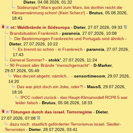
Dieter
,
04.08.2026, 01:32
Südeuropa? Mars guckt zum Mars, bis dorthin reicht die
Klimaerwärmung schon! (Kein Scherz!)
-
Brutus
,
05.08.2026,
18:41
ot: Waldbrände in Südeuropa
-
Dieter
,
27.07.2026, 09:33
Brandsituation Frankreich
-
paranoia
,
27.07.2026, 10:08
Die Bestimmungen Frankreichs und Portugals sind ähnlich
-
Dieter
,
27.07.2026, 10:22
Es brennt so schön - in Frankreich
-
paranoia
,
27.07.2026,
17:43
General Sommer?
-
stokk'
,
27.07.2026, 11:24
90 Prozent aller Brände “menschgemacht“
-
D-Marker
,
29.07.2026, 05:49
Was derzeit abgeht, nämlich...
-
sensortimecom
,
29.07.2026,
14:20
Das war jetzt doch ein Joke, oder?!
-
MausS
,
29.07.2026,
18:16
IPCC rudert zurück - das Haupt-Klimamodell RCP8.5 war
leider falsch
-
Brutus
,
05.08.2026, 18:33
Tötungen durch das israel. Terrorregime
-
Dieter
,
27.07.2026, 07:08
dazu noch: staatlich geförderter Terrorismus israel. Siedler-
Terroristen
-
Dieter
,
28.07.2026, 03:41