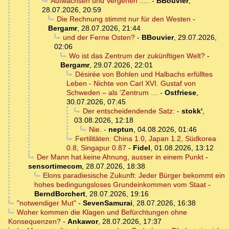
Aufwachsen und Vergehen .....
-
BBouvier
,
28.07.2026, 20:59
Die Rechnung stimmt nur für den Westen
-
Bergamr
,
28.07.2026, 21:44
und der Ferne Osten?
-
BBouvier
,
29.07.2026,
02:06
Wo ist das Zentrum der zukünftigen Welt?
-
Bergamr
,
29.07.2026, 22:01
Désirée von Bohlen und Halbachs erfülltes
Leben - Nichte von Carl XVI. Gustaf von
Schweden – als 'Zentrum …
-
Ostfriese
,
30.07.2026, 07:45
Der entscheidendende Satz:
-
stokk'
,
03.08.2026, 12:18
Nie.
-
neptun
,
04.08.2026, 01:46
Fertilitäten: China 1.0, Japan 1.2, Südkorea
0.8, Singapur 0.87
-
Fidel
,
01.08.2026, 13:12
Der Mann hat.keine Ahnung, ausser in einem Punkt
-
sensortimecom
,
28.07.2026, 18:38
Elons paradiesische Zukunft: Jeder Bürger bekommt ein
hohes bedingungsloses Grundeinkommen vom Staat
-
BerndBorchert
,
28.07.2026, 19:16
"notwendiger Mut"
-
SevenSamurai
,
28.07.2026, 16:38
Woher kommen die Klagen und Befürchtungen ohne
Konsequenzen?
-
Ankawor
,
28.07.2026, 17:37