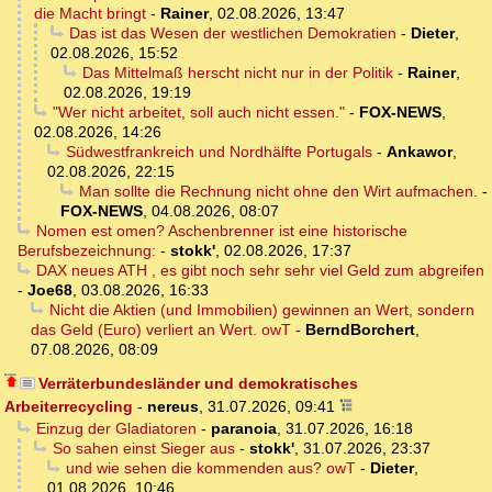
die Macht bringt
-
Rainer
,
02.08.2026, 13:47
Das ist das Wesen der westlichen Demokratien
-
Dieter
,
02.08.2026, 15:52
Das Mittelmaß herscht nicht nur in der Politik
-
Rainer
,
02.08.2026, 19:19
"Wer nicht arbeitet, soll auch nicht essen."
-
FOX-NEWS
,
02.08.2026, 14:26
Südwestfrankreich und Nordhälfte Portugals
-
Ankawor
,
02.08.2026, 22:15
Man sollte die Rechnung nicht ohne den Wirt aufmachen.
-
FOX-NEWS
,
04.08.2026, 08:07
Nomen est omen? Aschenbrenner ist eine historische
Berufsbezeichnung:
-
stokk'
,
02.08.2026, 17:37
DAX neues ATH , es gibt noch sehr sehr viel Geld zum abgreifen
-
Joe68
,
03.08.2026, 16:33
Nicht die Aktien (und Immobilien) gewinnen an Wert, sondern
das Geld (Euro) verliert an Wert. owT
-
BerndBorchert
,
07.08.2026, 08:09
Verräterbundesländer und demokratisches
Arbeiterrecycling
-
nereus
,
31.07.2026, 09:41
Einzug der Gladiatoren
-
paranoia
,
31.07.2026, 16:18
So sahen einst Sieger aus
-
stokk'
,
31.07.2026, 23:37
und wie sehen die kommenden aus? owT
-
Dieter
,
01.08.2026, 10:46