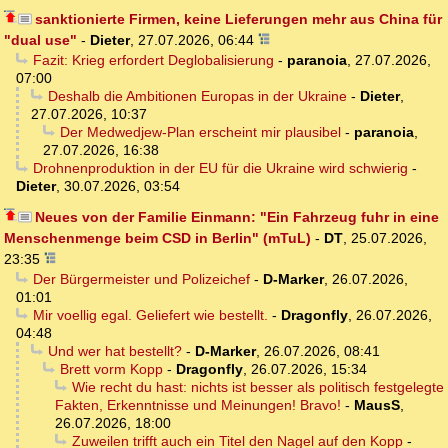
sanktionierte Firmen, keine Lieferungen mehr aus China für
"dual use"
-
Dieter
,
27.07.2026, 06:44
Fazit: Krieg erfordert Deglobalisierung
-
paranoia
,
27.07.2026,
07:00
Deshalb die Ambitionen Europas in der Ukraine
-
Dieter
,
27.07.2026, 10:37
Der Medwedjew-Plan erscheint mir plausibel
-
paranoia
,
27.07.2026, 16:38
Drohnenproduktion in der EU für die Ukraine wird schwierig
-
Dieter
,
30.07.2026, 03:54
Neues von der Familie Einmann: "Ein Fahrzeug fuhr in eine
Menschenmenge beim CSD in Berlin" (mTuL)
-
DT
,
25.07.2026,
23:35
Der Bürgermeister und Polizeichef
-
D-Marker
,
26.07.2026,
01:01
Mir voellig egal. Geliefert wie bestellt.
-
Dragonfly
,
26.07.2026,
04:48
Und wer hat bestellt?
-
D-Marker
,
26.07.2026, 08:41
Brett vorm Kopp
-
Dragonfly
,
26.07.2026, 15:34
Wie recht du hast: nichts ist besser als politisch festgelegte
Fakten, Erkenntnisse und Meinungen! Bravo!
-
MausS
,
26.07.2026, 18:00
Zuweilen trifft auch ein Titel den Nagel auf den Kopp
-