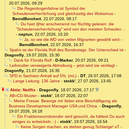
20.07.2026, 09:29
Die Regenbogenfahne ist Symbol der
Schwulenverherrlichung und gleichzeitig des Wokismus
-
BerndBorchert
,
22.07.2026, 08:17
Du hast @tar anscheinend nur flüchtig gelesen: die
"Schwulenverherrlichung" wird von den meisten Schwulen ...
-
neptun
,
22.07.2026, 15:20
Ja, so wie die AfD von vielen Migranten gewählt wird
-
BerndBorchert
,
22.07.2026, 16:37
Spahn ist der Florida Rolf des Bundestags. Der Unterschied ist
-
Dragonfly
,
19.07.2026, 15:30
Dank für Florida Rolf
-
D-Marker
,
20.07.2026, 09:21
Leihmutter verweigerte Abtreibung – jetzt wird sie verklagt
-
Dragonfly
,
21.07.2026, 16:35
SPD in Sachsen-Anhalt auf 5%. (mL)
-
DT
,
26.07.2026, 17:08
Lange Leitung: 136 Jahre
-
stokk'
,
27.07.2026, 13:45
Aktie: Netflix
-
Dragonfly
,
18.07.2026, 17:17
AB=CD-Muster
-
stokk'
,
18.07.2026, 22:07
Meine Fresse. Besorge mir lieber eine Beschäftigung als
Business Development Manager USA und China.
-
Dragonfly
,
19.07.2026, 16:18
Ein Fraktionsvorsitzender wird gesucht, da hättest Du auch
einiges zu entwickeln :-)
-
stokk'
,
19.07.2026, 16:54
Keine Sorgen machen, es stehen genug Schlange! oT
-