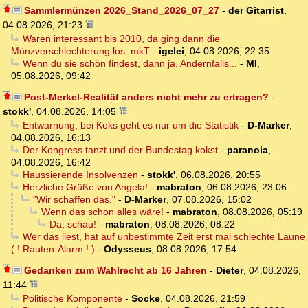
Sammlermünzen 2026_Stand_2026_07_27
-
der Gitarrist
,
04.08.2026, 21:23
Waren interessant bis 2010, da ging dann die
Münzverschlechterung los. mkT
-
igelei
,
04.08.2026, 22:35
Wenn du sie schön findest, dann ja. Andernfalls...
-
MI
,
05.08.2026, 09:42
Post-Merkel-Realität anders nicht mehr zu ertragen?
-
stokk'
,
04.08.2026, 14:05
Entwarnung, bei Koks geht es nur um die Statistik
-
D-Marker
,
04.08.2026, 16:13
Der Kongress tanzt und der Bundestag kokst
-
paranoia
,
04.08.2026, 16:42
Haussierende Insolvenzen
-
stokk'
,
06.08.2026, 20:55
Herzliche Grüße von Angela!
-
mabraton
,
06.08.2026, 23:06
"Wir schaffen das."
-
D-Marker
,
07.08.2026, 15:02
Wenn das schon alles wäre!
-
mabraton
,
08.08.2026, 05:19
Da, schau!
-
mabraton
,
08.08.2026, 08:22
Wer das liest, hat auf unbestimmte Zeit erst mal schlechte Laune
( ! Rauten-Alarm ! )
-
Odysseus
,
08.08.2026, 17:54
Gedanken zum Wahlrecht ab 16 Jahren
-
Dieter
,
04.08.2026,
11:44
Politische Komponente
-
Socke
,
04.08.2026, 21:59