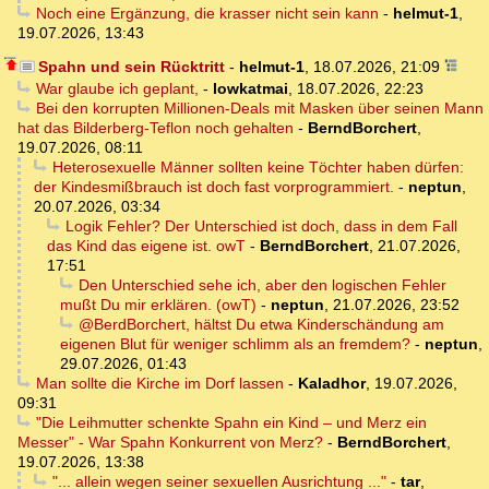
Noch eine Ergänzung, die krasser nicht sein kann
-
helmut-1
,
19.07.2026, 13:43
Spahn und sein Rücktritt
-
helmut-1
,
18.07.2026, 21:09
War glaube ich geplant,
-
lowkatmai
,
18.07.2026, 22:23
Bei den korrupten Millionen-Deals mit Masken über seinen Mann
hat das Bilderberg-Teflon noch gehalten
-
BerndBorchert
,
19.07.2026, 08:11
Heterosexuelle Männer sollten keine Töchter haben dürfen:
der Kindesmißbrauch ist doch fast vorprogrammiert.
-
neptun
,
20.07.2026, 03:34
Logik Fehler? Der Unterschied ist doch, dass in dem Fall
das Kind das eigene ist. owT
-
BerndBorchert
,
21.07.2026,
17:51
Den Unterschied sehe ich, aber den logischen Fehler
mußt Du mir erklären. (owT)
-
neptun
,
21.07.2026, 23:52
@BerdBorchert, hältst Du etwa Kinderschändung am
eigenen Blut für weniger schlimm als an fremdem?
-
neptun
,
29.07.2026, 01:43
Man sollte die Kirche im Dorf lassen
-
Kaladhor
,
19.07.2026,
09:31
"Die Leihmutter schenkte Spahn ein Kind – und Merz ein
Messer" - War Spahn Konkurrent von Merz?
-
BerndBorchert
,
19.07.2026, 13:38
"... allein wegen seiner sexuellen Ausrichtung ..."
-
tar
,