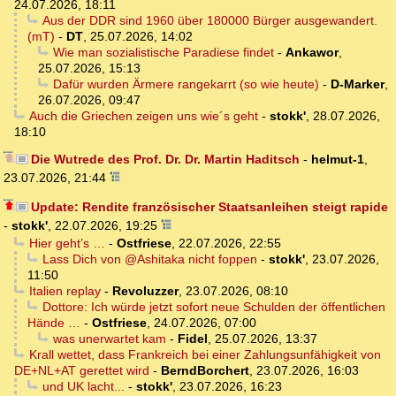
24.07.2026, 18:11
Aus der DDR sind 1960 über 180000 Bürger ausgewandert.
(mT)
-
DT
,
25.07.2026, 14:02
Wie man sozialistische Paradiese findet
-
Ankawor
,
25.07.2026, 15:13
Dafür wurden Ärmere rangekarrt (so wie heute)
-
D-Marker
,
26.07.2026, 09:47
Auch die Griechen zeigen uns wie´s geht
-
stokk'
,
28.07.2026,
18:10
Die Wutrede des Prof. Dr. Dr. Martin Haditsch
-
helmut-1
,
23.07.2026, 21:44
Update: Rendite französischer Staatsanleihen steigt rapide
-
stokk'
,
22.07.2026, 19:25
Hier geht’s …
-
Ostfriese
,
22.07.2026, 22:55
Lass Dich von @Ashitaka nicht foppen
-
stokk'
,
23.07.2026,
11:50
Italien replay
-
Revoluzzer
,
23.07.2026, 08:10
Dottore: Ich würde jetzt sofort neue Schulden der öffentlichen
Hände …
-
Ostfriese
,
24.07.2026, 07:00
was unerwartet kam
-
Fidel
,
25.07.2026, 13:37
Krall wettet, dass Frankreich bei einer Zahlungsunfähigkeit von
DE+NL+AT gerettet wird
-
BerndBorchert
,
23.07.2026, 16:03
und UK lacht...
-
stokk'
,
23.07.2026, 16:23