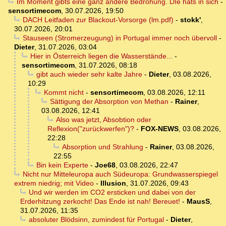
Im Moment gibts eine ganz andere Bedrohung. DIe hats in sich
-
sensortimecom
,
30.07.2026, 19:50
DACH Leitfaden zur Blackout-Vorsorge (lm.pdf)
-
stokk'
,
30.07.2026, 20:01
Stauseen (Stromerzeugung) in Portugal immer noch übervoll
-
Dieter
,
31.07.2026, 03:04
Hier in Österreich liegen die Wasserstände...
-
sensortimecom
,
31.07.2026, 08:18
gibt auch wieder sehr kalte Jahre
-
Dieter
,
03.08.2026,
10:29
Kommt nicht
-
sensortimecom
,
03.08.2026, 12:11
Sättigung der Absorption von Methan
-
Rainer
,
03.08.2026, 12:41
Also was jetzt, Absobtion oder
Reflexion("zurückwerfen")?
-
FOX-NEWS
,
03.08.2026,
22:28
Absorption und Strahlung
-
Rainer
,
03.08.2026,
22:55
Bin kein Experte
-
Joe68
,
03.08.2026, 22:47
Nicht nur Mitteleuropa auch Südeuropa: Grundwasserspiegel
extrem niedrig; mit Video
-
Illusion
,
31.07.2026, 09:43
Und wir werden im CO2 ersticken und dabei von der
Erderhitzung zerkocht! Das Ende ist nah! Bereuet!
-
MausS
,
31.07.2026, 11:35
absoluter Blödsinn, zumindest für Portugal
-
Dieter
,