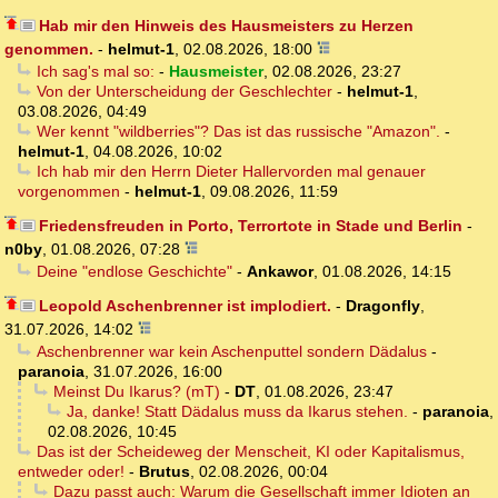
Hab mir den Hinweis des Hausmeisters zu Herzen
genommen.
-
helmut-1
,
02.08.2026, 18:00
Ich sag's mal so:
-
Hausmeister
,
02.08.2026, 23:27
Von der Unterscheidung der Geschlechter
-
helmut-1
,
03.08.2026, 04:49
Wer kennt "wildberries"? Das ist das russische "Amazon".
-
helmut-1
,
04.08.2026, 10:02
Ich hab mir den Herrn Dieter Hallervorden mal genauer
vorgenommen
-
helmut-1
,
09.08.2026, 11:59
Friedensfreuden in Porto, Terrortote in Stade und Berlin
-
n0by
,
01.08.2026, 07:28
Deine "endlose Geschichte"
-
Ankawor
,
01.08.2026, 14:15
Leopold Aschenbrenner ist implodiert.
-
Dragonfly
,
31.07.2026, 14:02
Aschenbrenner war kein Aschenputtel sondern Dädalus
-
paranoia
,
31.07.2026, 16:00
Meinst Du Ikarus? (mT)
-
DT
,
01.08.2026, 23:47
Ja, danke! Statt Dädalus muss da Ikarus stehen.
-
paranoia
,
02.08.2026, 10:45
Das ist der Scheideweg der Menscheit, KI oder Kapitalismus,
entweder oder!
-
Brutus
,
02.08.2026, 00:04
Dazu passt auch: Warum die Gesellschaft immer Idioten an