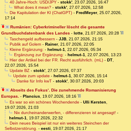
40 Jahre-Hoch: USD/JPY
-
stokk'
,
23.07.2026, 16:47
What does it mean?
-
stokk'
,
27.07.2026, 12:58
Die Kapitulation der KI (ChatGPT)
-
FredMeyer
,
25.07.2026,
17:14
Rumänien: Cyberkrimineller löscht die gesamte
Grundbuchdatenbank des Landes
-
lotte
,
21.07.2026, 20:28
Taschengeld aufbessern
-
JJB
,
21.07.2026, 21:15
Publik auf Golem
-
Rainer
,
21.07.2026, 22:05
Kleine Ergänzung:
-
helmut-1
,
22.07.2026, 05:34
Ergänzung zur Ergänzung:
-
helmut-1
,
22.07.2026, 13:23
Hier der Artikel bei der FR. Recht ausführlich. (mL)
-
DT
,
22.07.2026, 15:54
Update BZ
-
stokk'
,
27.07.2026, 07:37
Update zum update
-
helmut-1
,
30.07.2026, 15:14
Danke für Info kwT
-
stokk'
,
30.07.2026, 20:03
Abseits des Fokus‘. Die zunehmende Romanisierung
Europas.
-
Plancius
,
19.07.2026, 18:16
Es war so ein schönes Wochendende
-
Ulli Kersten
,
19.07.2026, 21:03
Nix durcheinanderwerfen, - differenzieren ist angesagt!
-
helmut-1
,
19.07.2026, 22:32
Dein neues Beispiel ist nur ein weiteres Steinchen der
Selbstzerstörung.
-
eesti
,
19.07.2026, 21:17