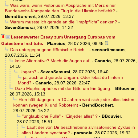
Was wäre, wenn Pistorius in Absprache mit Merz einer
Bundeswehr-Kompanie den Flug in die Ukraine befiehlt?
-
BerndBorchert
,
29.07.2026, 13:37
Warum musste ich gerade an die "Impfpflicht" denken?
-
SevenSamurai
,
29.07.2026, 14:32
Lesenswerter Essay zum Untergang Europas vom
Gatestone Institute.
-
Plancius
,
28.07.2026, 08:45
Das untergegangene Römische Reich...
-
sensortimecom
,
28.07.2026, 11:54
keine Alternative? Mach die Augen auf!
-
Canario
,
28.07.2026,
14:10
Ungarn?
-
SevenSamurai
,
28.07.2026, 16:40
ja, auch und gerade Ungarn. Oder lebst du hinterm
Mond?
-
Canario
,
28.07.2026, 22:47
Dazu Mephistopheles mit der Bitte um Einfügung:
-
BBouvier
,
28.07.2026, 15:13
Elon hält dagegen: In 10 Jahren wird sich jeder alles leisten
können (wegen KI und Robotern)
-
BerndBorchert
,
28.07.2026, 15:22
"unglaubliche Fülle" - "Einjeder alles" ?
-
BBouvier
,
28.07.2026, 15:51
Läuft der von Dir beschriebene zivilisatorische Zyklus in
allen Ländern synchron?
-
paranoia
,
28.07.2026, 19:32