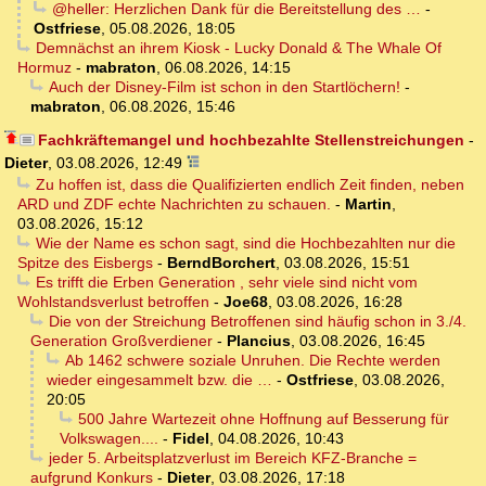
@heller: Herzlichen Dank für die Bereitstellung des …
-
Ostfriese
,
05.08.2026, 18:05
Demnächst an ihrem Kiosk - Lucky Donald & The Whale Of
Hormuz
-
mabraton
,
06.08.2026, 14:15
Auch der Disney-Film ist schon in den Startlöchern!
-
mabraton
,
06.08.2026, 15:46
Fachkräftemangel und hochbezahlte Stellenstreichungen
-
Dieter
,
03.08.2026, 12:49
Zu hoffen ist, dass die Qualifizierten endlich Zeit finden, neben
ARD und ZDF echte Nachrichten zu schauen.
-
Martin
,
03.08.2026, 15:12
Wie der Name es schon sagt, sind die Hochbezahlten nur die
Spitze des Eisbergs
-
BerndBorchert
,
03.08.2026, 15:51
Es trifft die Erben Generation , sehr viele sind nicht vom
Wohlstandsverlust betroffen
-
Joe68
,
03.08.2026, 16:28
Die von der Streichung Betroffenen sind häufig schon in 3./4.
Generation Großverdiener
-
Plancius
,
03.08.2026, 16:45
Ab 1462 schwere soziale Unruhen. Die Rechte werden
wieder eingesammelt bzw. die …
-
Ostfriese
,
03.08.2026,
20:05
500 Jahre Wartezeit ohne Hoffnung auf Besserung für
Volkswagen....
-
Fidel
,
04.08.2026, 10:43
jeder 5. Arbeitsplatzverlust im Bereich KFZ-Branche =
aufgrund Konkurs
-
Dieter
,
03.08.2026, 17:18