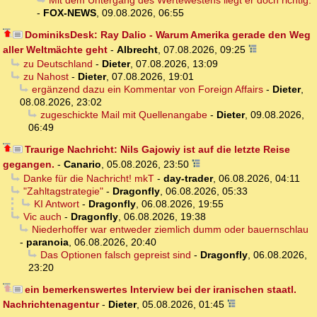
Mit dem Untergang des Wertewestens liegt er doch richtig.
-
FOX-NEWS
,
09.08.2026, 06:55
DominiksDesk: Ray Dalio - Warum Amerika gerade den Weg
aller Weltmächte geht
-
Albrecht
,
07.08.2026, 09:25
zu Deutschland
-
Dieter
,
07.08.2026, 13:09
zu Nahost
-
Dieter
,
07.08.2026, 19:01
ergänzend dazu ein Kommentar von Foreign Affairs
-
Dieter
,
08.08.2026, 23:02
zugeschickte Mail mit Quellenangabe
-
Dieter
,
09.08.2026,
06:49
Traurige Nachricht: Nils Gajowiy ist auf die letzte Reise
gegangen.
-
Canario
,
05.08.2026, 23:50
Danke für die Nachricht! mkT
-
day-trader
,
06.08.2026, 04:11
"Zahltagstrategie"
-
Dragonfly
,
06.08.2026, 05:33
KI Antwort
-
Dragonfly
,
06.08.2026, 19:55
Vic auch
-
Dragonfly
,
06.08.2026, 19:38
Niederhoffer war entweder ziemlich dumm oder bauernschlau
-
paranoia
,
06.08.2026, 20:40
Das Optionen falsch gepreist sind
-
Dragonfly
,
06.08.2026,
23:20
ein bemerkenswertes Interview bei der iranischen staatl.
Nachrichtenagentur
-
Dieter
,
05.08.2026, 01:45