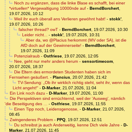
Noch zu ergänzen, dass die linke Blase es schafft, bei einer
*virtuellen* Vergewaltigung 10000nde auf
-
BerndBorchert
,
19.07.2026, 10:12
Weil ihr euch überall ans Verlieren gewöhnt habt!
-
stokk'
,
19.07.2026, 10:26
falscher thread? owT
-
BerndBorchert
,
19.07.2026, 10:30
Leider nicht...
-
stokk'
,
19.07.2026, 10:31
Aber da, wo @Placius herkommt (MV oder SA), ist die
AfD doch auf der Gewinnerseite!
-
BerndBorchert
,
19.07.2026, 11:09
Potenzialraub
-
Ostfriese
,
19.07.2026, 12:05
Nee, geht nur mehr anders herum
-
sensortimecom
,
20.07.2026, 18:37
Die Eltern des ermordeten Studenten haben sich im
Fernsehen geäußert.
-
Plancius
,
20.07.2026, 21:42
TV-Sendung: „Ob ihr wirklich richtig steht, seht ihr, wenn das
Licht angeht!“
-
D-Marker
,
21.07.2026, 11:04
Ein Link noch dazu
-
D-Marker
,
19.07.2026, 11:00
Die Perspektiven sind ernüchternd, weil der 'Ausweg', nämlich
'die Beseitigung des …
-
Ostfriese
,
19.07.2026, 11:55
Einen Tipp noch, Leidensgenosse,
-
D-Marker
,
21.07.2026,
08:45
Zwingenderes Problem
-
PPQ
,
19.07.2026, 12:51
Du schreibst ja auch Anderweitig, kenne Dich viele Jahre
-
D-
Marker
,
21.07.2026, 11:45