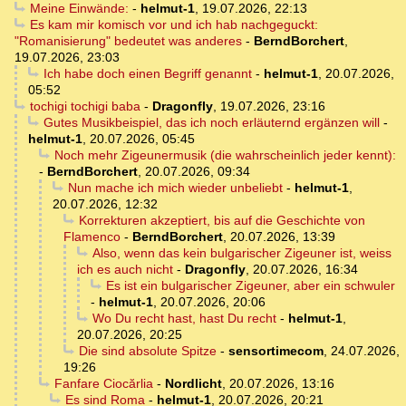
Meine Einwände:
-
helmut-1
,
19.07.2026, 22:13
Es kam mir komisch vor und ich hab nachgeguckt:
"Romanisierung" bedeutet was anderes
-
BerndBorchert
,
19.07.2026, 23:03
Ich habe doch einen Begriff genannt
-
helmut-1
,
20.07.2026,
05:52
tochigi tochigi baba
-
Dragonfly
,
19.07.2026, 23:16
Gutes Musikbeispiel, das ich noch erläuternd ergänzen will
-
helmut-1
,
20.07.2026, 05:45
Noch mehr Zigeunermusik (die wahrscheinlich jeder kennt):
-
BerndBorchert
,
20.07.2026, 09:34
Nun mache ich mich wieder unbeliebt
-
helmut-1
,
20.07.2026, 12:32
Korrekturen akzeptiert, bis auf die Geschichte von
Flamenco
-
BerndBorchert
,
20.07.2026, 13:39
Also, wenn das kein bulgarischer Zigeuner ist, weiss
ich es auch nicht
-
Dragonfly
,
20.07.2026, 16:34
Es ist ein bulgarischer Zigeuner, aber ein schwuler
-
helmut-1
,
20.07.2026, 20:06
Wo Du recht hast, hast Du recht
-
helmut-1
,
20.07.2026, 20:25
Die sind absolute Spitze
-
sensortimecom
,
24.07.2026,
19:26
Fanfare Ciocărlia
-
Nordlicht
,
20.07.2026, 13:16
Es sind Roma
-
helmut-1
,
20.07.2026, 20:21