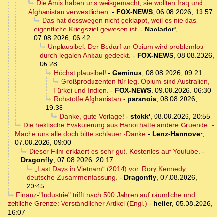
Die Amis haben uns weisgemacht, sie wollten Iraq und
Afghanistan verwestlichen.
-
FOX-NEWS
,
06.08.2026, 13:57
Das hat desswegen nicht geklappt, weil es nie das
eigentliche Kriegsziel gewesen ist.
-
Naclador'
,
07.08.2026, 06:42
Unplausibel. Der Bedarf an Opium wird problemlos
durch legalen Anbau gedeckt.
-
FOX-NEWS
,
08.08.2026,
06:28
Höchst plausibel!
-
Geminus
,
08.08.2026, 09:21
Großproduzenten für leg. Opium sind Australien,
Türkei und Indien.
-
FOX-NEWS
,
09.08.2026, 06:30
Rohstoffe Afghanistan
-
paranoia
,
08.08.2026,
19:38
Danke, gute Vorlage!
-
stokk'
,
08.08.2026, 20:55
Die hektische Evakuierung aus Hanoi hatte andere Gruende. -
Mache uns alle doch bitte schlauer -Danke
-
Lenz-Hannover
,
07.08.2026, 09:00
Dieser Film erklaert es sehr gut. Kostenlos auf Youtube.
-
Dragonfly
,
07.08.2026, 20:17
„Last Days in Vietnam“ (2014) von Rory Kennedy,
deutsche Zusammenfassung.
-
Dragonfly
,
07.08.2026,
20:45
Finanz-"Industrie" trifft nach 500 Jahren auf räumliche und
zeitliche Grenze: Verständlicher Artikel (Engl.)
-
heller
,
05.08.2026,
16:07