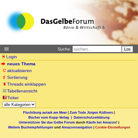
Suche:
Los
Login
neues Thema
aktualisieren
Sortierung
Threads einklappen
Tabellenansicht
Ticker
Fluchtburg autark am Meer
|
Zum Tode Jürgen Küßners
|
Bücher vom Kopp-Verlag |
Datenschutzerklärung
Unterstützen Sie das Gelbe Forum
durch
Käufe bei Amazon
! |
Weitere Buchempfehlungen
und
Amazonnavigation
|
Cookie-Einstellungen