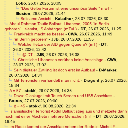
Lobo
,
26.07.2026, 20:05
"Das Gelbe Forum ist eine unseriöse Seite!" mwT
-
Illusion
,
26.07.2026, 21:44
Seltsame Ansicht
-
Kaladhor
,
28.07.2026, 08:30
Abdul Rahman Toufic Ballout. Libanese, 2005 "in Berlin
geboren". Islamist, IS Anhänger. (mTuL)
-
DT
,
26.07.2026, 11:25
Frankreich macht es besser
-
CWA
,
26.07.2026, 11:49
"in Berlin geboren"
-
JJB
,
26.07.2026, 11:55
Welche Hetze der AfD gegen Queere? (mT)
-
DT
,
26.07.2026, 13:42
@ DT
-
JJB
,
26.07.2026, 16:38
Christliche Libanesen verüben keine Anschläge
-
CWA
,
28.07.2026, 17:02
Sein digitaler Zwilling ist doch erst im Aufbau!
-
D-Marker
,
26.07.2026, 14:34
Mit Terroristen verhandelt man nicht.
-
Dragonfly
,
26.07.2026,
15:34
Δ = 57
-
stokk'
,
26.07.2026, 14:35
Dazu: Glaskugel mit Touch Screen und USB Anschluss
-
Brutus
,
27.07.2026, 09:00
Δ = 45
-
stokk'
,
06.08.2026, 21:34
Islamistischer Terrorist Abdul Ballout stieg aus und metzelte dann
noch mit einer Machete mehrere Menschen (mT
-
DT
,
26.07.2026,
16:45
Im Radio kommt der Anschlag neben der Rede in Michel F
-