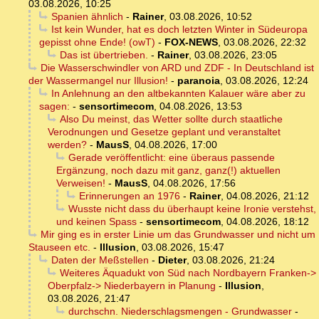
03.08.2026, 10:25
Spanien ähnlich
-
Rainer
,
03.08.2026, 10:52
Ist kein Wunder, hat es doch letzten Winter in Südeuropa
gepisst ohne Ende! (owT)
-
FOX-NEWS
,
03.08.2026, 22:32
Das ist übertrieben.
-
Rainer
,
03.08.2026, 23:05
Die Wasserschwindler von ARD und ZDF - In Deutschland ist
der Wassermangel nur Illusion!
-
paranoia
,
03.08.2026, 12:24
In Anlehnung an den altbekannten Kalauer wäre aber zu
sagen:
-
sensortimecom
,
04.08.2026, 13:53
Also Du meinst, das Wetter sollte durch staatliche
Verodnungen und Gesetze geplant und veranstaltet
werden?
-
MausS
,
04.08.2026, 17:00
Gerade veröffentlicht: eine überaus passende
Ergänzung, noch dazu mit ganz, ganz(!) aktuellen
Verweisen!
-
MausS
,
04.08.2026, 17:56
Erinnerungen an 1976
-
Rainer
,
04.08.2026, 21:12
Wusste nicht dass du überhaupt keine Ironie verstehst,
und keinen Spass
-
sensortimecom
,
04.08.2026, 18:12
Mir ging es in erster Linie um das Grundwasser und nicht um
Stauseen etc.
-
Illusion
,
03.08.2026, 15:47
Daten der Meßstellen
-
Dieter
,
03.08.2026, 21:24
Weiteres Äquadukt von Süd nach Nordbayern Franken->
Oberpfalz-> Niederbayern in Planung
-
Illusion
,
03.08.2026, 21:47
durchschn. Niederschlagsmengen - Grundwasser
-