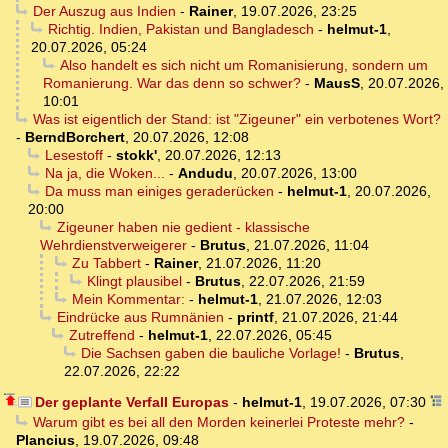
Der Auszug aus Indien
-
Rainer
,
19.07.2026, 23:25
Richtig. Indien, Pakistan und Bangladesch
-
helmut-1
,
20.07.2026, 05:24
Also handelt es sich nicht um Romanisierung, sondern um
Romanierung. War das denn so schwer?
-
MausS
,
20.07.2026,
10:01
Was ist eigentlich der Stand: ist "Zigeuner" ein verbotenes Wort?
-
BerndBorchert
,
20.07.2026, 12:08
Lesestoff
-
stokk'
,
20.07.2026, 12:13
Na ja, die Woken...
-
Andudu
,
20.07.2026, 13:00
Da muss man einiges geraderücken
-
helmut-1
,
20.07.2026,
20:00
Zigeuner haben nie gedient - klassische
Wehrdienstverweigerer
-
Brutus
,
21.07.2026, 11:04
Zu Tabbert
-
Rainer
,
21.07.2026, 11:20
Klingt plausibel
-
Brutus
,
22.07.2026, 21:59
Mein Kommentar:
-
helmut-1
,
21.07.2026, 12:03
Eindrücke aus Rumnänien
-
printf
,
21.07.2026, 21:44
Zutreffend
-
helmut-1
,
22.07.2026, 05:45
Die Sachsen gaben die bauliche Vorlage!
-
Brutus
,
22.07.2026, 22:22
Der geplante Verfall Europas
-
helmut-1
,
19.07.2026, 07:30
Warum gibt es bei all den Morden keinerlei Proteste mehr?
-
Plancius
,
19.07.2026, 09:48