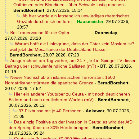
Ostfriesen oder Blondinen - über Schwule lustig machen
-
BerndBorchert
,
27.07.2026, 15:14
Ab hier wurde ein letztendlich unwürdiges rhetorisches
Gezänk durch mich entfernt.
-
Hausmeister
,
29.07.2026,
20:57
Bei Trauerwache für die Opfer ................
-
Doomsday
,
27.07.2026, 23:28
Warum hofft die Linksgrüne, dass der Täter kein Moslem ist?
weil jetzt die Mesalliance der Deutschland-Hasser
-
BerndBorchert
,
28.07.2026, 07:23
Ausgerechnet am Tag vorher, am 24.7., lief in Spiegel TV dieser
Beitrag über schwulenfeindliche Salfisten (mT)
-
DT
,
28.07.2026,
01:19
Neuer Nachschub an islamistischen Terroristen: 1500
Nordafrikaner stürmen die spanische Grenze
-
BerndBorchert
,
30.07.2026, 17:52
Hier ein anderer Youtuber zu Ceuta - mit noch deutlicheren
Bildern und noch deutlicheren Worten (mV)
-
BerndBorchert
,
30.07.2026, 20:12
37 Flixbusse mit je 40 Personen
-
Ankawor
,
30.07.2026,
21:05
Das einzig Positive an der Invasion in Ceuta: es wird der AfD
den Sprung über die 30% Hürde bringen
-
BerndBorchert
,
31.07.2026, 09:24
Ceuta, ein Pulverfass: 80.000 Einwohner, die sich