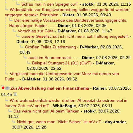
Schau mal in den Spiegel owT
-
stokk'
,
01.08.2026, 11:15
Widerstände zur Kriegsvorbereitung sollen weggeräumt werden,
entgegen demokr. Prinzipien
-
Dieter
,
01.08.2026, 03:40
Der ehemalige Vorsitzende des Bundesverfassungsgerichts,
Hans-Jürgen Papier .....
-
Dieter
,
01.08.2026, 09:36
Vorschlag zur Güte
-
D-Marker
,
01.08.2026, 11:47
unsere Gesellschaft ist nicht mehr auf Haftung eingestellt
-
Dieter
,
01.08.2026, 12:16
Großen Teiles Zustimmung
-
D-Marker
,
02.08.2026,
08:49
auch im Beamtenrecht .....
-
Dieter
,
02.08.2026, 09:29
Beispiel Stuttgart 21 (91) (OwT)
-
D-Marker
,
02.08.2026, 22:52
Vergleicht man die Umfragewerte von Merz mit denen von
Putin…
-
D-Marker
,
01.08.2026, 09:52
Zur Abwechslung mal ein Finanzthema
-
Rainer
,
30.07.2026,
01:45
Wird wahrscheinlich wieder drehen. AI ersetzt da extrem viel in
kurzer Zeit. mV and mT
-
WhiteEagle
,
30.07.2026, 03:11
Das wäre nicht gut: AI beim Tanken
-
stokk'
,
30.07.2026,
11:12
Nicht gut, wenn man "Nicht Sicher" ist mV oT
-
day-trader
,
30.07.2026, 19:28