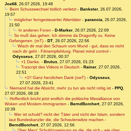
Joe68
,
26.07.2026, 19:48
Beim Schusswechsel tödlich verletzt
-
Bankster
,
26.07.2026,
19:57
möglicher ferngesteuerter Attentäter
-
paranoia
,
26.07.2026,
21:50
In anderen Foren
-
D-Marker
,
26.07.2026, 22:09
So muß das gehen. Ich stimme da Dragonfly zu. Keine
Gefangenen. (mT)
-
DT
,
26.07.2026, 22:56
Wisch dir mal den Schaum vom Mund - gut, dass es nicht
nach dir geht - Filmempfehlung: Planet mind control
-
Odysseus
,
27.07.2026, 00:37
+1 Danke.
-
Brutus
,
27.07.2026, 01:23
Trascript des Videos in Deutsch
-
Rainer
,
27.07.2026,
22:51
+1!! Ganz herzlichen Dank (owT)
-
Odysseus
,
27.07.2026, 23:41
Niemand hat die Absicht, mehr zu tun als nicht nötig ist
-
PPQ
,
27.07.2026, 08:18
Hoffentlich bricht jetzt endlich die politische Mesalliance von
Woken und Moslem-Immigranten
-
BerndBorchert
,
27.07.2026,
10:39
Wer ist schuld? nicht der Täter und nicht der Islam, sondern
laut Bundeskanzler die, die Schwulenwitze machen
-
BerndBorchert
,
27.07.2026, 12:56
Über Merz' Schuldzuweisung an die, die sich - wie über