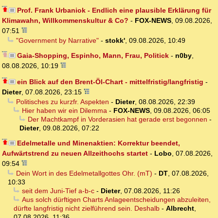
Prof. Frank Urbaniok - Endlich eine plausible Erklärung für
Klimawahn, Willkommenskultur & Co?
-
FOX-NEWS
,
09.08.2026,
07:51
"Government by Narrative"
-
stokk'
,
09.08.2026, 10:49
Gaia-Shopping, Espinho, Mann, Frau, Politick
-
n0by
,
08.08.2026, 10:19
ein Blick auf den Brent-Öl-Chart - mittelfristig/langfristig
-
Dieter
,
07.08.2026, 23:15
Politisches zu kurzfr. Aspekten
-
Dieter
,
08.08.2026, 22:39
Hier haben wir ein Dilemma
-
FOX-NEWS
,
09.08.2026, 06:05
Der Machtkampf in Vorderasien hat gerade erst begonnen
-
Dieter
,
09.08.2026, 07:22
Edelmetalle und Minenaktien: Korrektur beendet,
Aufwärtstrend zu neuen Allzeithochs startet
-
Lobo
,
07.08.2026,
09:54
Dein Wort in des Edelmetallgottes Ohr. (mT)
-
DT
,
07.08.2026,
10:33
seit dem Juni-Tief a-b-c
-
Dieter
,
07.08.2026, 11:26
Aus solch dürftigen Charts Anlageentscheidungen abzuleiten,
dürfte langfristig nicht zielführend sein. Deshalb
-
Albrecht
,
07.08.2026, 11:36