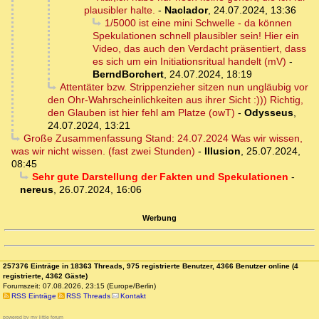
plausibler halte.
-
Naclador
,
24.07.2024, 13:36
1/5000 ist eine mini Schwelle - da können
Spekulationen schnell plausibler sein! Hier ein
Video, das auch den Verdacht präsentiert, dass
es sich um ein Initiationsritual handelt (mV)
-
BerndBorchert
,
24.07.2024, 18:19
Attentäter bzw. Strippenzieher sitzen nun ungläubig vor
den Ohr-Wahrscheinlichkeiten aus ihrer Sicht :))) Richtig,
den Glauben ist hier fehl am Platze (owT)
-
Odysseus
,
24.07.2024, 13:21
Große Zusammenfassung Stand: 24.07.2024 Was wir wissen,
was wir nicht wissen. (fast zwei Stunden)
-
Illusion
,
25.07.2024,
08:45
Sehr gute Darstellung der Fakten und Spekulationen
-
nereus
,
26.07.2024, 16:06
Werbung
257376 Einträge in 18363 Threads, 975 registrierte Benutzer, 4366 Benutzer online (4
registrierte, 4362 Gäste)
Forumszeit: 07.08.2026, 23:15 (Europe/Berlin)
RSS Einträge
RSS Threads
Kontakt
powered by my little forum