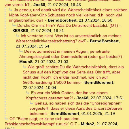
von vorne. kT
-
Joe68
,
21.07.2024, 16:43
Ja genau, und damit wird die Wahrscheinlichkeit eines solchen
Nicht-Kopf-aber-Ohr-Schusses noch viel kleiner, d.h. noch viel
unglaubhafter. owT
-
BerndBorchert
,
21.07.2024, 16:50
Durchs Ohr ins Hirn? Was Du Dir zurecht bastelst. (OT)
-
XERXES
,
21.07.2024, 18:21
Ich verstehe nicht. Was ist so unverständlich an meiner
Wahrscheinlichkeitsabschätzung? owT
-
BerndBorchert
,
21.07.2024, 19:54
Deine, zumindest in meinen Augen, penetrante
Ahnungslosigkeit oder Dummstellerei (oder gar beides?)
-
MausS
,
21.07.2024, 21:03
Wie groß schätzt Du die Wahrscheinlichkeit, dass ein
Schuss auf den Kopf von der Seite das Ohr trifft, aber
nicht den Kopf? Ich erklär nochmal, wie ich auf
Größenordnung 1/5000 komme
-
BerndBorchert
,
22.07.2024, 10:04
Es war ein Wink Gottes, der ihn vor einem
Kopfschuss gerettet hat?!
-
Joe68
,
22.07.2024, 17:51
Genau, so haben sich das die "Choreographen"
vorgestellt: dass er diese Aura des Unzerstörbaren
bekommt
-
BerndBorchert
,
01.01.2025, 21:19
OT "Biden sagt, er ziehe sich aus dem
Präsidentschaftswahlkampf zurück" O.T
-
Mirko2
,
21.07.2024,