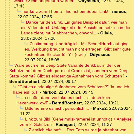
welche Ziele abgefeuert worden
-
Odysseus
,
22.07.2024,
17:43
nur kurz zum Thema - hier ist ein Super-Link!
-
nereus
,
22.07.2024, 17:55
Danke für den Link. Ein gutes Beispiel dafür, wie man
ein Video durch Unfähigkeit oder Absicht entsetzlich in die
Länge zieht, mußt abbrechen, obwohl...
-
Olivia
,
23.07.2024, 17:26
Zustimmung. Unerträglich. Mit Schnelldurchlauf ging
es. Werbung braucht man nicht ertragen. Gibt sehr gute
kostenfreie Blocker für YT (owT)
-
Odysseus
,
23.07.2024, 18:08
Wäre auch eine Deep State Variante denkbar, in der der
Schütze auf dem Dach gar nicht Crooks ist, sondern vom Deep
State kommt? Gibt es eindeutige Aufnahmen vom Schützen?
-
BerndBorchert
,
22.07.2024, 09:17
"Gibt es eindeutige Aufnahmen vom Schützen?" Ja und ich
habe es!! o.T.
-
Mirko2
,
22.07.2024, 09:45
Ja schön, dann verlinke es doch - ist doch kein
Hexenwerk. owT
-
BerndBorchert
,
22.07.2024, 10:21
Bitte nehme es nicht persönlich ...
-
Mirko2
,
22.07.2024,
11:22
Link zum Bild (Geheimniskrämerei ist unnötig) + Analyse
zum 2. Schützen
-
Radegast
,
22.07.2024, 11:37
Ziemlich ekelhaft ... Das Foto wurde ja offenbar von