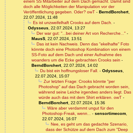
einem SS Mitarbeiter auf dem Dach gemacht. Damit sind
doch alle Möglichkeiten der Manipulation vor der
Veröffentlichung gegeben. Oder? owT
-
BerndBorchert
,
22.07.2024, 11:48
Es ist unzweifelhaft Crooks auf dem Dach.
-
Odysseus
,
22.07.2024, 13:27
Der war gut: "...bei deiner Art von Recherche..."
-
MausS
,
22.07.2024, 13:51
Das ist kein Nachweis. Denn das "ekelhafte" Foto
könnte doch eine Photoshop Kombination von einem
SS-Foto auf dem Dach und einer Aufnahme des
woanders um die Ecke gebrachten Crooks sein
-
BerndBorchert
,
22.07.2024, 14:02
Du bist ein hoffnungsloser Fall.
-
Odysseus
,
22.07.2024, 15:07
Zur letzten Frage: Crooks könnte "per
Photoshop" auf das Dach gebracht worden sein,
während seine Leiche irgendwo anders liegt. Das
würde auch das mit dem Shirt erklären. owT
-
BerndBorchert
,
22.07.2024, 15:36
Wäre aber verdammt ungut für den
Photoshop-Freak, wenn...
-
sensortimecom
,
22.07.2024, 16:07
Nee, es geht um das gedachte Szenario,
dass der Schütze auf dem Dach zum "Deep