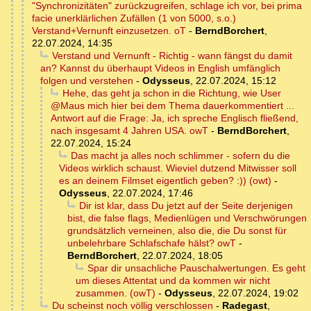
"Synchronizitäten" zurückzugreifen, schlage ich vor, bei prima
facie unerklärlichen Zufällen (1 von 5000, s.o.)
Verstand+Vernunft einzusetzen. oT
-
BerndBorchert
,
22.07.2024, 14:35
Verstand und Vernunft - Richtig - wann fängst du damit
an? Kannst du überhaupt Videos in English umfänglich
folgen und verstehen
-
Odysseus
,
22.07.2024, 15:12
Hehe, das geht ja schon in die Richtung, wie User
@Maus mich hier bei dem Thema dauerkommentiert ...
Antwort auf die Frage: Ja, ich spreche Englisch fließend,
nach insgesamt 4 Jahren USA. owT
-
BerndBorchert
,
22.07.2024, 15:24
Das macht ja alles noch schlimmer - sofern du die
Videos wirklich schaust. Wieviel dutzend Mitwisser soll
es an deinem Filmset eigentlich geben? :)) (owt)
-
Odysseus
,
22.07.2024, 17:46
Dir ist klar, dass Du jetzt auf der Seite derjenigen
bist, die false flags, Medienlügen und Verschwörungen
grundsätzlich verneinen, also die, die Du sonst für
unbelehrbare Schlafschafe hälst? owT
-
BerndBorchert
,
22.07.2024, 18:05
Spar dir unsachliche Pauschalwertungen. Es geht
um dieses Attentat und da kommen wir nicht
zusammen. (owT)
-
Odysseus
,
22.07.2024, 19:02
Du scheinst noch völlig verschlossen
-
Radegast
,