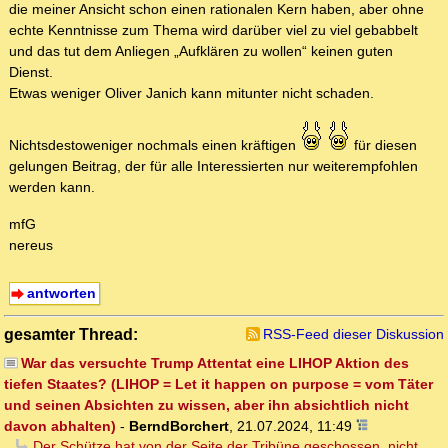
die meiner Ansicht schon einen rationalen Kern haben, aber ohne
echte Kenntnisse zum Thema wird darüber viel zu viel gebabbelt
und das tut dem Anliegen „Aufklären zu wollen“ keinen guten
Dienst.
Etwas weniger Oliver Janich kann mitunter nicht schaden.
Nichtsdestoweniger nochmals einen kräftigen
für diesen
gelungen Beitrag, der für alle Interessierten nur weiterempfohlen
werden kann.
mfG
nereus
antworten
gesamter Thread:
RSS-Feed dieser Diskussion
War das versuchte Trump Attentat eine LIHOP Aktion des
tiefen Staates? (LIHOP = Let it happen on purpose = vom Täter
und seinen Absichten zu wissen, aber ihn absichtlich nicht
davon abhalten)
-
BerndBorchert
,
21.07.2024, 11:49
Der Schütze hat von der Seite der Tribüne geschossen, nicht