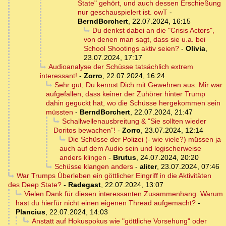
State" gehört, und auch dessen Erschießung
nur geschauspielert ist. owT
-
BerndBorchert
,
22.07.2024, 16:15
Du denkst dabei an die "Crisis Actors",
von denen man sagt, dass sie u.a. bei
School Shootings aktiv seien?
-
Olivia
,
23.07.2024, 17:17
Audioanalyse der Schüsse tatsächlich extrem
interessant!
-
Zorro
,
22.07.2024, 16:24
Sehr gut, Du kennst Dich mit Gewehren aus. Mir war
aufgefallen, dass keiner der Zuhörer hinter Trump
dahin geguckt hat, wo die Schüsse hergekommen sein
müssten
-
BerndBorchert
,
22.07.2024, 21:47
Schallwellenausbreitung & "Sie sollten wieder
Doritos bewachen"!
-
Zorro
,
23.07.2024, 12:14
Die Schüsse der Polizei (- wie viele?) müssen ja
auch auf dem Audio sein und logischerweise
anders klingen
-
Brutus
,
24.07.2024, 20:20
Schüsse klangen anders
-
aliter
,
23.07.2024, 07:46
War Trumps Überleben ein göttlicher Eingriff in die Aktivitäten
des Deep State?
-
Radegast
,
22.07.2024, 13:07
Vielen Dank für diesen interessanten Zusammenhang. Warum
hast du hierfür nicht einen eigenen Thread aufgemacht?
-
Plancius
,
22.07.2024, 14:03
Anstatt auf Hokuspokus wie "göttliche Vorsehung" oder