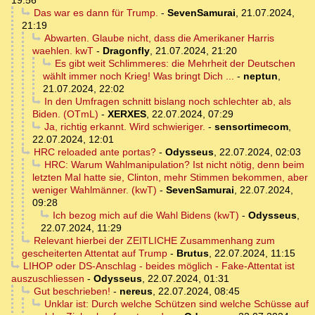
19:56
Das war es dann für Trump.
-
SevenSamurai
,
21.07.2024,
21:19
Abwarten. Glaube nicht, dass die Amerikaner Harris
waehlen. kwT
-
Dragonfly
,
21.07.2024, 21:20
Es gibt weit Schlimmeres: die Mehrheit der Deutschen
wählt immer noch Krieg! Was bringt Dich ...
-
neptun
,
21.07.2024, 22:02
In den Umfragen schnitt bislang noch schlechter ab, als
Biden. (OTmL)
-
XERXES
,
22.07.2024, 07:29
Ja, richtig erkannt. Wird schwieriger.
-
sensortimecom
,
22.07.2024, 12:01
HRC reloaded ante portas?
-
Odysseus
,
22.07.2024, 02:03
HRC: Warum Wahlmanipulation? Ist nicht nötig, denn beim
letzten Mal hatte sie, Clinton, mehr Stimmen bekommen, aber
weniger Wahlmänner. (kwT)
-
SevenSamurai
,
22.07.2024,
09:28
Ich bezog mich auf die Wahl Bidens (kwT)
-
Odysseus
,
22.07.2024, 11:29
Relevant hierbei der ZEITLICHE Zusammenhang zum
gescheiterten Attentat auf Trump
-
Brutus
,
22.07.2024, 11:15
LIHOP oder DS-Anschlag - beides möglich - Fake-Attentat ist
auszuschliessen
-
Odysseus
,
22.07.2024, 01:31
Gut beschrieben!
-
nereus
,
22.07.2024, 08:45
Unklar ist: Durch welche Schützen sind welche Schüsse auf