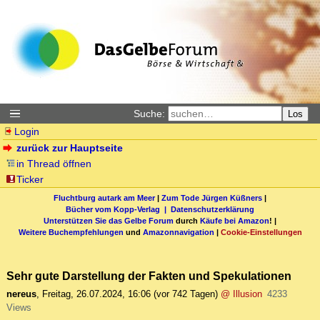
Suche:
Los
Login
zurück zur Hauptseite
in Thread öffnen
Ticker
Fluchtburg autark am Meer
|
Zum Tode Jürgen Küßners
|
Bücher vom Kopp-Verlag |
Datenschutzerklärung
Unterstützen Sie das Gelbe Forum
durch
Käufe bei Amazon
! |
Weitere Buchempfehlungen
und
Amazonnavigation
|
Cookie-Einstellungen
Sehr gute Darstellung der Fakten und Spekulationen
nereus
,
Freitag, 26.07.2024, 16:06
(vor 742 Tagen)
@ Illusion
4233
Views