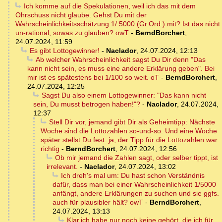
Ich komme auf die Spekulationen, weil ich das mit dem
Ohrschuss nicht glaube. Gehst Du mit der
Wahrscheinlichkeitsschätzung 1/ 5000 (Gr.Ord.) mit? Ist das nicht
un-rational, sowas zu glauben? owT
-
BerndBorchert
,
24.07.2024, 11:59
Es gibt Lottogewinner!
-
Naclador
,
24.07.2024, 12:13
Ab welcher Wahrscheinlichkeit sagst Du Dir denn "Das
kann nicht sein, es muss eine andere Erklärung geben". Bei
mir ist es spätestens bei 1/100 so weit. oT
-
BerndBorchert
,
24.07.2024, 12:25
Sagst Du also einem Lottogewinner: "Das kann nicht
sein, Du musst betrogen haben!"?
-
Naclador
,
24.07.2024,
12:37
Stell Dir vor, jemand gibt Dir als Geheimtipp: Nächste
Woche sind die Lottozahlen so-und-so. Und eine Woche
später stellst Du fest: ja, der Tipp für die Lottozahlen war
richtig
-
BerndBorchert
,
24.07.2024, 12:56
Ob mir jemand die Zahlen sagt, oder selber tippt, ist
irrelevant.
-
Naclador
,
24.07.2024, 13:02
Ich dreh's mal um: Du hast schon Verständnis
dafür, dass man bei einer Wahrscheinlichkeit 1/5000
anfängt, andere Erklärungen zu suchen und sie ggfs.
auch für plausibler hält? owT
-
BerndBorchert
,
24.07.2024, 13:13
Klar,ich habe nur noch keine gehört, die ich für