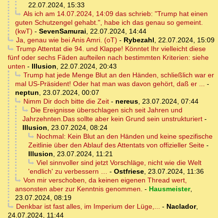
22.07.2024, 15:33
Als ich am 14.07.2024, 14:09 das schrieb: "Trump hat einen
guten Schutzengel gehabt.", habe ich das genau so gemeint.
(kwT)
-
SevenSamurai
,
22.07.2024, 14:44
Ja, genau wie bei Anis Amri. (oT)
-
Rybezahl
,
22.07.2024, 15:09
Trump Attentat die 94. und Klappe! Könntet Ihr vielleicht diese
fünf oder sechs Fäden aufteilen nach bestimmten Kriterien: siehe
unten
-
Illusion
,
22.07.2024, 20:43
Trump hat jede Menge Blut an den Händen, schließlich war er
mal US-Präsident! Oder hat man was davon gehört, daß er ...
-
neptun
,
23.07.2024, 00:07
Nimm Dir doch bitte die Zeit
-
nereus
,
23.07.2024, 07:44
Die Ereignisse überschlagen sich seit Jahren und
Jahrzehnten.Das sollte aber kein Grund sein unstrukturiert
-
Illusion
,
23.07.2024, 08:24
Nochmal: Kein Blut an den Händen und keine spezifische
Zeitlinie über den Ablauf des Attentats von offizieller Seite
-
Illusion
,
23.07.2024, 11:21
Viel sinnvoller sind jetzt Vorschläge, nicht wie die Welt
'endlich' zu verbessern …
-
Ostfriese
,
23.07.2024, 11:36
Von mir verschoben, da keinen eigenen Thread wert,
ansonsten aber zur Kenntnis genommen.
-
Hausmeister
,
23.07.2024, 08:19
Denkbar ist fast alles, im Imperium der Lüge,...
-
Naclador
,
24.07.2024, 11:44