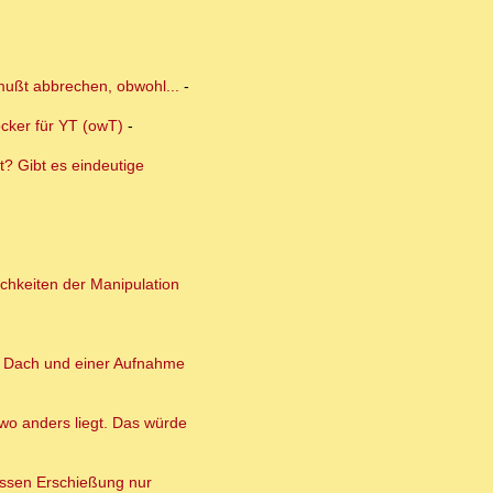
 mußt abbrechen, obwohl...
-
ocker für YT (owT)
-
? Gibt es eindeutige
ichkeiten der Manipulation
m Dach und einer Aufnahme
wo anders liegt. Das würde
essen Erschießung nur