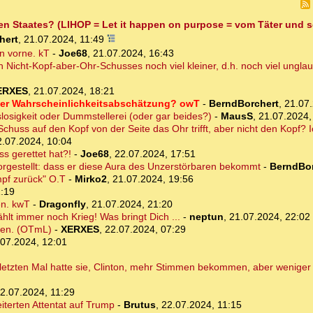
fen Staates? (LIHOP = Let it happen on purpose = vom Täter und 
hert
,
21.07.2024, 11:49
n vorne. kT
-
Joe68
,
21.07.2024, 16:43
n Nicht-Kopf-aber-Ohr-Schusses noch viel kleiner, d.h. noch viel ungla
ERXES
,
21.07.2024, 18:21
iner Wahrscheinlichkeitsabschätzung? owT
-
BerndBorchert
,
21.07.
osigkeit oder Dummstellerei (oder gar beides?)
-
MausS
,
21.07.2024,
chuss auf den Kopf von der Seite das Ohr trifft, aber nicht den Kopf? I
2.07.2024, 10:04
s gerettet hat?!
-
Joe68
,
22.07.2024, 17:51
rgestellt: dass er diese Aura des Unzerstörbaren bekommt
-
BerndBor
mpf zurück" O.T
-
Mirko2
,
21.07.2024, 19:56
1:19
en. kwT
-
Dragonfly
,
21.07.2024, 21:20
hlt immer noch Krieg! Was bringt Dich ...
-
neptun
,
21.07.2024, 22:02
iden. (OTmL)
-
XERXES
,
22.07.2024, 07:29
.07.2024, 12:01
 letzten Mal hatte sie, Clinton, mehr Stimmen bekommen, aber wenige
2.07.2024, 11:29
erten Attentat auf Trump
-
Brutus
,
22.07.2024, 11:15