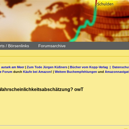
ts / Börsenlinks
Forumsarchive
 autark am Meer
|
Zum Tode Jürgen Küßners
|
Bücher vom Kopp-Verlag |
Datenschut
be Forum
durch
Käufe bei Amazon
! |
Weitere Buchempfehlungen
und
Amazonnavigat
r Wahrscheinlichkeitsabschätzung? owT