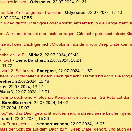
uszuschliessen
-
Odysseus
,
22.07.2024, 01:31
f welche Ziele abgefeuert worden
-
Odysseus
,
22.07.2024, 17:43
2.07.2024, 17:55
in Video durch Unfähigkeit oder Absicht entsetzlich in die Länge zieht,
es. Werbung braucht man nicht ertragen. Gibt sehr gute kostenfreie Bl
ütze auf dem Dach gar nicht Crooks ist, sondern vom Deep State kommt
7
abe es!! o.T.
-
Mirko2
,
22.07.2024, 09:45
rk. owT
-
BerndBorchert
,
22.07.2024, 10:21
, 11:22
se zum 2. Schützen
-
Radegast
,
22.07.2024, 11:37
 einem SS Mitarbeiter auf dem Dach gemacht. Damit sind doch alle Mögl
rchert
,
22.07.2024, 11:48
eus
,
22.07.2024, 13:27
MausS
,
22.07.2024, 13:51
to könnte doch eine Photoshop Kombination von einem SS-Foto auf de
-
BerndBorchert
,
22.07.2024, 14:02
.07.2024, 15:07
shop" auf das Dach gebracht worden sein, während seine Leiche irgend
rchert
,
22.07.2024, 15:36
op-Freak, wenn...
-
sensortimecom
,
22.07.2024, 16:07
dass der Schütze auf dem Dach zum "Deep State" gehört, und auch d