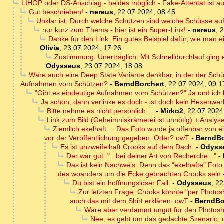
LIHOP oder DS-Anschlag - beides möglich - Fake-Attentat ist a
Gut beschrieben!
-
nereus
,
22.07.2024, 08:45
Unklar ist: Durch welche Schützen sind welche Schüsse au
nur kurz zum Thema - hier ist ein Super-Link!
-
nereus
,
2
Danke für den Link. Ein gutes Beispiel dafür, wie man e
Olivia
,
23.07.2024, 17:26
Zustimmung. Unerträglich. Mit Schnelldurchlauf ging 
Odysseus
,
23.07.2024, 18:08
Wäre auch eine Deep State Variante denkbar, in der der Sch
Aufnahmen vom Schützen?
-
BerndBorchert
,
22.07.2024, 09:1
"Gibt es eindeutige Aufnahmen vom Schützen?" Ja und ich h
Ja schön, dann verlinke es doch - ist doch kein Hexenwe
Bitte nehme es nicht persönlich ...
-
Mirko2
,
22.07.2024
Link zum Bild (Geheimniskrämerei ist unnötig) + Analy
Ziemlich ekelhaft ... Das Foto wurde ja offenbar von
vor der Veröffentlichung gegeben. Oder? owT
-
BerndBo
Es ist unzweifelhaft Crooks auf dem Dach.
-
Odyss
Der war gut: "...bei deiner Art von Recherche..."
-
Das ist kein Nachweis. Denn das "ekelhafte" Fo
des woanders um die Ecke gebrachten Crooks sein
Du bist ein hoffnungsloser Fall.
-
Odysseus
,
22
Zur letzten Frage: Crooks könnte "per Photo
auch das mit dem Shirt erklären. owT
-
BerndBo
Wäre aber verdammt ungut für den Photosh
Nee, es geht um das gedachte Szenario, 