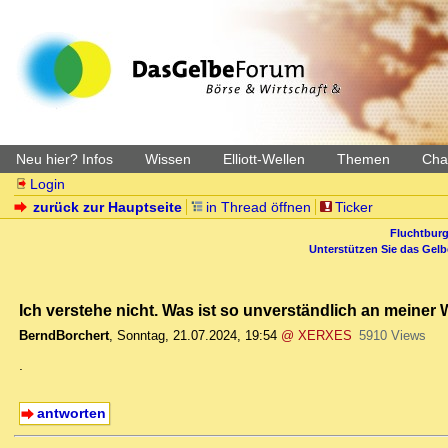
Neu hier? Infos
Wissen
Elliott-Wellen
Themen
Char
Login
zurück zur Hauptseite
in Thread öffnen
Ticker
Fluchtburg
Unterstützen Sie das Gel
Ich verstehe nicht. Was ist so unverständlich an meine
BerndBorchert
,
Sonntag, 21.07.2024, 19:54
@ XERXES
5910 Views
.
antworten