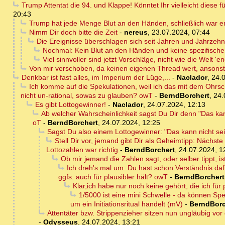
Trump Attentat die 94. und Klappe! Könntet Ihr vielleicht diese 
20:43
Trump hat jede Menge Blut an den Händen, schließlich war er
Nimm Dir doch bitte die Zeit
-
nereus
,
23.07.2024, 07:44
Die Ereignisse überschlagen sich seit Jahren und Jahrzehnt
Nochmal: Kein Blut an den Händen und keine spezifische Ze
Viel sinnvoller sind jetzt Vorschläge, nicht wie die Welt '
Von mir verschoben, da keinen eigenen Thread wert, ansons
Denkbar ist fast alles, im Imperium der Lüge,...
-
Naclador
,
24.0
Ich komme auf die Spekulationen, weil ich das mit dem Ohrsch
nicht un-rational, sowas zu glauben? owT
-
BerndBorchert
,
24.
Es gibt Lottogewinner!
-
Naclador
,
24.07.2024, 12:13
Ab welcher Wahrscheinlichkeit sagst Du Dir denn "Das kann
oT
-
BerndBorchert
,
24.07.2024, 12:25
Sagst Du also einem Lottogewinner: "Das kann nicht se
Stell Dir vor, jemand gibt Dir als Geheimtipp: Nächste
Lottozahlen war richtig
-
BerndBorchert
,
24.07.2024, 1
Ob mir jemand die Zahlen sagt, oder selber tippt, ist
Ich dreh's mal um: Du hast schon Verständnis daf
ggfs. auch für plausibler hält? owT
-
BerndBorchert
Klar,ich habe nur noch keine gehört, die ich für p
1/5000 ist eine mini Schwelle - da können Spek
um ein Initiationsritual handelt (mV)
-
BerndBorc
Attentäter bzw. Strippenzieher sitzen nun ungläubig vor 
-
Odysseus
,
24.07.2024, 13:21