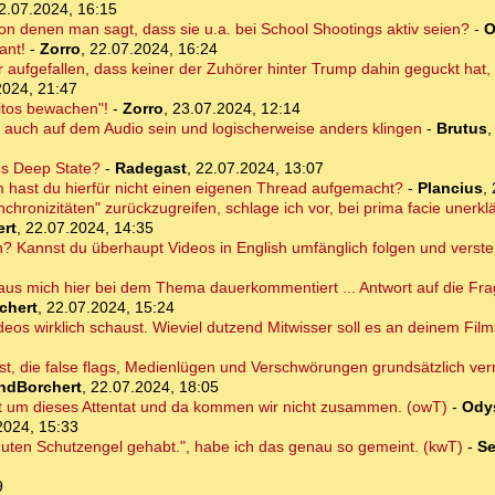
2.07.2024, 16:15
von denen man sagt, dass sie u.a. bei School Shootings aktiv seien?
-
O
ant!
-
Zorro
,
22.07.2024, 16:24
 aufgefallen, dass keiner der Zuhörer hinter Trump dahin geguckt hat
2024, 21:47
ritos bewachen"!
-
Zorro
,
23.07.2024, 12:14
ja auch auf dem Audio sein und logischerweise anders klingen
-
Brutus
des Deep State?
-
Radegast
,
22.07.2024, 13:07
hast du hierfür nicht einen eigenen Thread aufgemacht?
-
Plancius
,
hronizitäten" zurückzugreifen, schlage ich vor, bei prima facie unerklä
rt
,
22.07.2024, 14:35
an? Kannst du überhaupt Videos in English umfänglich folgen und verst
us mich hier bei dem Thema dauerkommentiert ... Antwort auf die Frag
chert
,
22.07.2024, 15:24
eos wirklich schaust. Wieviel dutzend Mitwisser soll es an deinem Film
 bist, die false flags, Medienlügen und Verschwörungen grundsätzlich ver
ndBorchert
,
22.07.2024, 18:05
t um dieses Attentat und da kommen wir nicht zusammen. (owT)
-
Ody
2024, 15:33
guten Schutzengel gehabt.", habe ich das genau so gemeint. (kwT)
-
Se
9