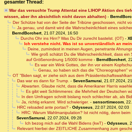
gesamter Thread:
War das versuchte Trump Attentat eine LIHOP Aktion des tie
wissen, aber ihn absichtlich nicht davon abhalten)
-
BerndBorc
Der Schütze hat von der Seite der Tribüne geschossen, nicht vo
Ja genau, und damit wird die Wahrscheinlichkeit eines solche
BerndBorchert
,
21.07.2024, 16:50
Durchs Ohr ins Hirn? Was Du Dir zurecht bastelst. (OT)
-
X
Ich verstehe nicht. Was ist so unverständlich an me
Deine, zumindest in meinen Augen, penetrante Ahnungsl
Wie groß schätzt Du die Wahrscheinlichkeit, dass ein S
auf Größenordnung 1/5000 komme
-
BerndBorchert
,
2
Es war ein Wink Gottes, der ihn vor einem Kopfschus
Genau, so haben sich das die "Choreographen" vo
OT "Biden sagt, er ziehe sich aus dem Präsidentschaftswahlka
Das war es dann für Trump.
-
SevenSamurai
,
21.07.2024, 2
Abwarten. Glaube nicht, dass die Amerikaner Harris waehl
Es gibt weit Schlimmeres: die Mehrheit der Deutschen wä
In den Umfragen schnitt bislang noch schlechter ab, als B
Ja, richtig erkannt. Wird schwieriger.
-
sensortimecom
,
22
HRC reloaded ante portas?
-
Odysseus
,
22.07.2024, 02:03
HRC: Warum Wahlmanipulation? Ist nicht nötig, denn beim
SevenSamurai
,
22.07.2024, 09:28
Ich bezog mich auf die Wahl Bidens (kwT)
-
Odysseus
,
2
Relevant hierbei der ZEITLICHE Zusammenhang zum gescheit