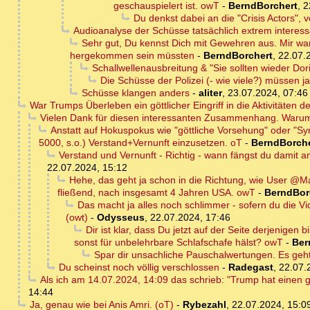
geschauspielert ist. owT
-
BerndBorchert
,
2
Du denkst dabei an die "Crisis Actors", 
Audioanalyse der Schüsse tatsächlich extrem interess
Sehr gut, Du kennst Dich mit Gewehren aus. Mir war
hergekommen sein müssten
-
BerndBorchert
,
22.07.
Schallwellenausbreitung & "Sie sollten wieder Do
Die Schüsse der Polizei (- wie viele?) müssen 
Schüsse klangen anders
-
aliter
,
23.07.2024, 07:46
War Trumps Überleben ein göttlicher Eingriff in die Aktivitäten 
Vielen Dank für diesen interessanten Zusammenhang. Warum 
Anstatt auf Hokuspokus wie "göttliche Vorsehung" oder "Sync
5000, s.o.) Verstand+Vernunft einzusetzen. oT
-
BerndBorche
Verstand und Vernunft - Richtig - wann fängst du damit 
22.07.2024, 15:12
Hehe, das geht ja schon in die Richtung, wie User @Ma
fließend, nach insgesamt 4 Jahren USA. owT
-
BerndBor
Das macht ja alles noch schlimmer - sofern du die Vid
(owt)
-
Odysseus
,
22.07.2024, 17:46
Dir ist klar, dass Du jetzt auf der Seite derjenigen
sonst für unbelehrbare Schlafschafe hälst? owT
-
Ber
Spar dir unsachliche Pauschalwertungen. Es geh
Du scheinst noch völlig verschlossen
-
Radegast
,
22.07.
Als ich am 14.07.2024, 14:09 das schrieb: "Trump hat einen 
14:44
Ja, genau wie bei Anis Amri. (oT)
-
Rybezahl
,
22.07.2024, 15:0