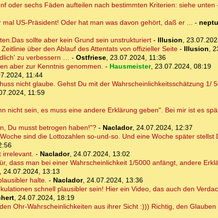
fünf oder sechs Fäden aufteilen nach bestimmten Kriterien: siehe unten
 mal US-Präsident! Oder hat man was davon gehört, daß er ...
-
nept
en.Das sollte aber kein Grund sein unstrukturiert
-
Illusion
,
23.07.202
itlinie über den Ablauf des Attentats von offizieller Seite
-
Illusion
,
2
endlich' zu verbessern …
-
Ostfriese
,
23.07.2024, 11:36
ten aber zur Kenntnis genommen.
-
Hausmeister
,
23.07.2024, 08:19
7.2024, 11:44
uss nicht glaube. Gehst Du mit der Wahrscheinlichkeitsschätzung 1/ 50
07.2024, 11:59
 nicht sein, es muss eine andere Erklärung geben". Bei mir ist es spät
in, Du musst betrogen haben!"?
-
Naclador
,
24.07.2024, 12:37
 Woche sind die Lottozahlen so-und-so. Und eine Woche später stellst Du
2:56
 irrelevant.
-
Naclador
,
24.07.2024, 13:02
ür, dass man bei einer Wahrscheinlichkeit 1/5000 anfängt, andere Erk
,
24.07.2024, 13:13
lausibler halte.
-
Naclador
,
24.07.2024, 13:36
ulationen schnell plausibler sein! Hier ein Video, das auch den Verdach
hert
,
24.07.2024, 18:19
den Ohr-Wahrscheinlichkeiten aus ihrer Sicht :))) Richtig, den Glauben 