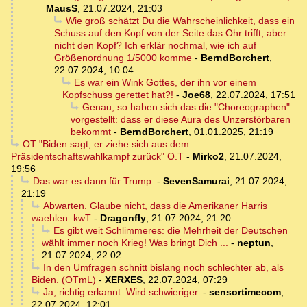
MausS
,
21.07.2024, 21:03
Wie groß schätzt Du die Wahrscheinlichkeit, dass ein
Schuss auf den Kopf von der Seite das Ohr trifft, aber
nicht den Kopf? Ich erklär nochmal, wie ich auf
Größenordnung 1/5000 komme
-
BerndBorchert
,
22.07.2024, 10:04
Es war ein Wink Gottes, der ihn vor einem
Kopfschuss gerettet hat?!
-
Joe68
,
22.07.2024, 17:51
Genau, so haben sich das die "Choreographen"
vorgestellt: dass er diese Aura des Unzerstörbaren
bekommt
-
BerndBorchert
,
01.01.2025, 21:19
OT "Biden sagt, er ziehe sich aus dem
Präsidentschaftswahlkampf zurück" O.T
-
Mirko2
,
21.07.2024,
19:56
Das war es dann für Trump.
-
SevenSamurai
,
21.07.2024,
21:19
Abwarten. Glaube nicht, dass die Amerikaner Harris
waehlen. kwT
-
Dragonfly
,
21.07.2024, 21:20
Es gibt weit Schlimmeres: die Mehrheit der Deutschen
wählt immer noch Krieg! Was bringt Dich ...
-
neptun
,
21.07.2024, 22:02
In den Umfragen schnitt bislang noch schlechter ab, als
Biden. (OTmL)
-
XERXES
,
22.07.2024, 07:29
Ja, richtig erkannt. Wird schwieriger.
-
sensortimecom
,
22.07.2024, 12:01