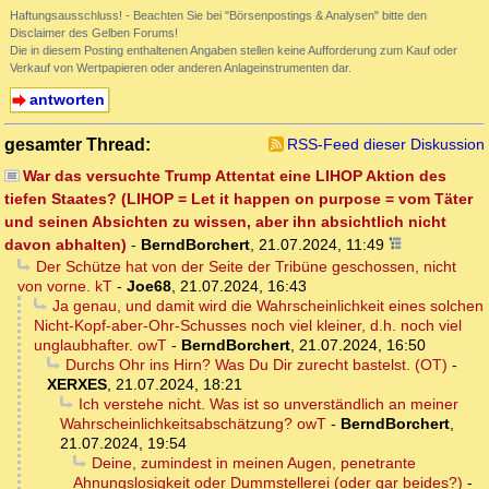
Haftungsausschluss! - Beachten Sie bei "Börsenpostings & Analysen" bitte den
Disclaimer des Gelben Forums!
Die in diesem Posting enthaltenen Angaben stellen keine Aufforderung zum Kauf oder
Verkauf von Wertpapieren oder anderen Anlageinstrumenten dar.
antworten
gesamter Thread:
RSS-Feed dieser Diskussion
War das versuchte Trump Attentat eine LIHOP Aktion des
tiefen Staates? (LIHOP = Let it happen on purpose = vom Täter
und seinen Absichten zu wissen, aber ihn absichtlich nicht
davon abhalten)
-
BerndBorchert
,
21.07.2024, 11:49
Der Schütze hat von der Seite der Tribüne geschossen, nicht
von vorne. kT
-
Joe68
,
21.07.2024, 16:43
Ja genau, und damit wird die Wahrscheinlichkeit eines solchen
Nicht-Kopf-aber-Ohr-Schusses noch viel kleiner, d.h. noch viel
unglaubhafter. owT
-
BerndBorchert
,
21.07.2024, 16:50
Durchs Ohr ins Hirn? Was Du Dir zurecht bastelst. (OT)
-
XERXES
,
21.07.2024, 18:21
Ich verstehe nicht. Was ist so unverständlich an meiner
Wahrscheinlichkeitsabschätzung? owT
-
BerndBorchert
,
21.07.2024, 19:54
Deine, zumindest in meinen Augen, penetrante
Ahnungslosigkeit oder Dummstellerei (oder gar beides?)
-