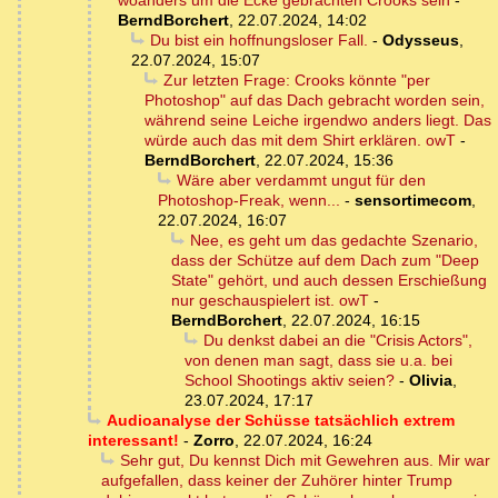
woanders um die Ecke gebrachten Crooks sein
-
BerndBorchert
,
22.07.2024, 14:02
Du bist ein hoffnungsloser Fall.
-
Odysseus
,
22.07.2024, 15:07
Zur letzten Frage: Crooks könnte "per
Photoshop" auf das Dach gebracht worden sein,
während seine Leiche irgendwo anders liegt. Das
würde auch das mit dem Shirt erklären. owT
-
BerndBorchert
,
22.07.2024, 15:36
Wäre aber verdammt ungut für den
Photoshop-Freak, wenn...
-
sensortimecom
,
22.07.2024, 16:07
Nee, es geht um das gedachte Szenario,
dass der Schütze auf dem Dach zum "Deep
State" gehört, und auch dessen Erschießung
nur geschauspielert ist. owT
-
BerndBorchert
,
22.07.2024, 16:15
Du denkst dabei an die "Crisis Actors",
von denen man sagt, dass sie u.a. bei
School Shootings aktiv seien?
-
Olivia
,
23.07.2024, 17:17
Audioanalyse der Schüsse tatsächlich extrem
interessant!
-
Zorro
,
22.07.2024, 16:24
Sehr gut, Du kennst Dich mit Gewehren aus. Mir war
aufgefallen, dass keiner der Zuhörer hinter Trump