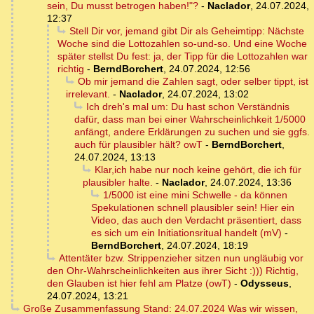
sein, Du musst betrogen haben!"?
-
Naclador
,
24.07.2024,
12:37
Stell Dir vor, jemand gibt Dir als Geheimtipp: Nächste
Woche sind die Lottozahlen so-und-so. Und eine Woche
später stellst Du fest: ja, der Tipp für die Lottozahlen war
richtig
-
BerndBorchert
,
24.07.2024, 12:56
Ob mir jemand die Zahlen sagt, oder selber tippt, ist
irrelevant.
-
Naclador
,
24.07.2024, 13:02
Ich dreh's mal um: Du hast schon Verständnis
dafür, dass man bei einer Wahrscheinlichkeit 1/5000
anfängt, andere Erklärungen zu suchen und sie ggfs.
auch für plausibler hält? owT
-
BerndBorchert
,
24.07.2024, 13:13
Klar,ich habe nur noch keine gehört, die ich für
plausibler halte.
-
Naclador
,
24.07.2024, 13:36
1/5000 ist eine mini Schwelle - da können
Spekulationen schnell plausibler sein! Hier ein
Video, das auch den Verdacht präsentiert, dass
es sich um ein Initiationsritual handelt (mV)
-
BerndBorchert
,
24.07.2024, 18:19
Attentäter bzw. Strippenzieher sitzen nun ungläubig vor
den Ohr-Wahrscheinlichkeiten aus ihrer Sicht :))) Richtig,
den Glauben ist hier fehl am Platze (owT)
-
Odysseus
,
24.07.2024, 13:21
Große Zusammenfassung Stand: 24.07.2024 Was wir wissen,