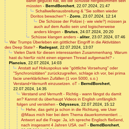
dahin geguckt hat, wo die Schüsse hergekommen sein
müssten
-
BerndBorchert
,
22.07.2024, 21:47
Schallwellenausbreitung & "Sie sollten wieder
Doritos bewachen"!
-
Zorro
,
23.07.2024, 12:14
Die Schüsse der Polizei (- wie viele?) müssen ja
auch auf dem Audio sein und logischerweise
anders klingen
-
Brutus
,
24.07.2024, 20:20
Schüsse klangen anders
-
aliter
,
23.07.2024, 07:46
War Trumps Überleben ein göttlicher Eingriff in die Aktivitäten
des Deep State?
-
Radegast
,
22.07.2024, 13:07
Vielen Dank für diesen interessanten Zusammenhang. Warum
hast du hierfür nicht einen eigenen Thread aufgemacht?
-
Plancius
,
22.07.2024, 14:03
Anstatt auf Hokuspokus wie "göttliche Vorsehung" oder
"Synchronizitäten" zurückzugreifen, schlage ich vor, bei prima
facie unerklärlichen Zufällen (1 von 5000, s.o.)
Verstand+Vernunft einzusetzen. oT
-
BerndBorchert
,
22.07.2024, 14:35
Verstand und Vernunft - Richtig - wann fängst du damit
an? Kannst du überhaupt Videos in English umfänglich
folgen und verstehen
-
Odysseus
,
22.07.2024, 15:12
Hehe, das geht ja schon in die Richtung, wie User
@Maus mich hier bei dem Thema dauerkommentiert ...
Antwort auf die Frage: Ja, ich spreche Englisch fließend,
nach insgesamt 4 Jahren USA. owT
-
BerndBorchert
,