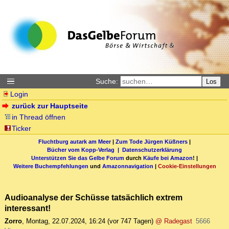
Suche:
Los
Login
zurück zur Hauptseite
in Thread öffnen
Ticker
Fluchtburg autark am Meer
|
Zum Tode Jürgen Küßners
|
Bücher vom Kopp-Verlag |
Datenschutzerklärung
Unterstützen Sie das Gelbe Forum
durch
Käufe bei Amazon
! |
Weitere Buchempfehlungen
und
Amazonnavigation
|
Cookie-Einstellungen
Audioanalyse der Schüsse tatsächlich extrem
interessant!
Zorro
,
Montag, 22.07.2024, 16:24
(vor 747 Tagen)
@ Radegast
5666