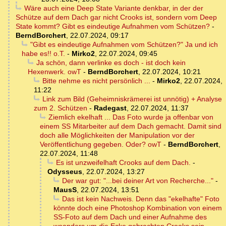
Wäre auch eine Deep State Variante denkbar, in der der
Schütze auf dem Dach gar nicht Crooks ist, sondern vom Deep
State kommt? Gibt es eindeutige Aufnahmen vom Schützen?
-
BerndBorchert
,
22.07.2024, 09:17
"Gibt es eindeutige Aufnahmen vom Schützen?" Ja und ich
habe es!! o.T.
-
Mirko2
,
22.07.2024, 09:45
Ja schön, dann verlinke es doch - ist doch kein
Hexenwerk. owT
-
BerndBorchert
,
22.07.2024, 10:21
Bitte nehme es nicht persönlich ...
-
Mirko2
,
22.07.2024,
11:22
Link zum Bild (Geheimniskrämerei ist unnötig) + Analyse
zum 2. Schützen
-
Radegast
,
22.07.2024, 11:37
Ziemlich ekelhaft ... Das Foto wurde ja offenbar von
einem SS Mitarbeiter auf dem Dach gemacht. Damit sind
doch alle Möglichkeiten der Manipulation vor der
Veröffentlichung gegeben. Oder? owT
-
BerndBorchert
,
22.07.2024, 11:48
Es ist unzweifelhaft Crooks auf dem Dach.
-
Odysseus
,
22.07.2024, 13:27
Der war gut: "...bei deiner Art von Recherche..."
-
MausS
,
22.07.2024, 13:51
Das ist kein Nachweis. Denn das "ekelhafte" Foto
könnte doch eine Photoshop Kombination von einem
SS-Foto auf dem Dach und einer Aufnahme des