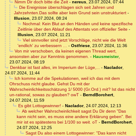
Nimm Dir doch bitte die Zeit
-
nereus
,
23.07.2024, 07:44
Die Ereignisse überschlagen sich seit Jahren und
Jahrzehnten.Das sollte aber kein Grund sein unstrukturiert
-
Illusion
,
23.07.2024, 08:24
Nochmal: Kein Blut an den Händen und keine spezifische
Zeitlinie über den Ablauf des Attentats von offizieller Seite
-
Illusion
,
23.07.2024, 11:21
Viel sinnvoller sind jetzt Vorschläge, nicht wie die Welt
'endlich' zu verbessern …
-
Ostfriese
,
23.07.2024, 11:36
Von mir verschoben, da keinen eigenen Thread wert,
ansonsten aber zur Kenntnis genommen.
-
Hausmeister
,
23.07.2024, 08:19
Denkbar ist fast alles, im Imperium der Lüge,...
-
Naclador
,
24.07.2024, 11:44
Ich komme auf die Spekulationen, weil ich das mit dem
Ohrschuss nicht glaube. Gehst Du mit der
Wahrscheinlichkeitsschätzung 1/ 5000 (Gr.Ord.) mit? Ist das nicht
un-rational, sowas zu glauben? owT
-
BerndBorchert
,
24.07.2024, 11:59
Es gibt Lottogewinner!
-
Naclador
,
24.07.2024, 12:13
Ab welcher Wahrscheinlichkeit sagst Du Dir denn "Das
kann nicht sein, es muss eine andere Erklärung geben". Bei
mir ist es spätestens bei 1/100 so weit. oT
-
BerndBorchert
,
24.07.2024, 12:25
Sagst Du also einem Lottogewinner: "Das kann nicht