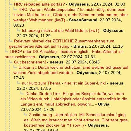
HRC reloaded ante portas?
-
Odysseus
,
22.07.2024, 02:03
HRC: Warum Wahlmanipulation? Ist nicht nötig, denn beim
letzten Mal hatte sie, Clinton, mehr Stimmen bekommen, aber
weniger Wahlmänner. (kwT)
-
SevenSamurai
,
22.07.2024,
09:28
Ich bezog mich auf die Wahl Bidens (kwT)
-
Odysseus
,
22.07.2024, 11:29
Relevant hierbei der ZEITLICHE Zusammenhang zum
gescheiterten Attentat auf Trump
-
Brutus
,
22.07.2024, 11:15
LIHOP oder DS-Anschlag - beides möglich - Fake-Attentat ist
auszuschliessen
-
Odysseus
,
22.07.2024, 01:31
Gut beschrieben!
-
nereus
,
22.07.2024, 08:45
Unklar ist: Durch welche Schützen sind welche Schüsse auf
welche Ziele abgefeuert worden
-
Odysseus
,
22.07.2024,
17:43
nur kurz zum Thema - hier ist ein Super-Link!
-
nereus
,
22.07.2024, 17:55
Danke für den Link. Ein gutes Beispiel dafür, wie man
ein Video durch Unfähigkeit oder Absicht entsetzlich in die
Länge zieht, mußt abbrechen, obwohl...
-
Olivia
,
23.07.2024, 17:26
Zustimmung. Unerträglich. Mit Schnelldurchlauf ging
es. Werbung braucht man nicht ertragen. Gibt sehr gute
kostenfreie Blocker für YT (owT)
-
Odysseus
,
23.07.2024, 18:08