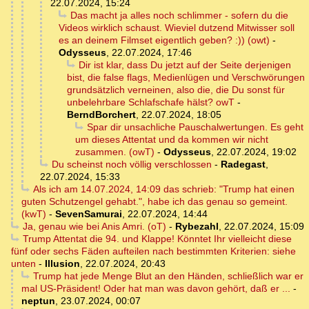
22.07.2024, 15:24
Das macht ja alles noch schlimmer - sofern du die
Videos wirklich schaust. Wieviel dutzend Mitwisser soll
es an deinem Filmset eigentlich geben? :)) (owt)
-
Odysseus
,
22.07.2024, 17:46
Dir ist klar, dass Du jetzt auf der Seite derjenigen
bist, die false flags, Medienlügen und Verschwörungen
grundsätzlich verneinen, also die, die Du sonst für
unbelehrbare Schlafschafe hälst? owT
-
BerndBorchert
,
22.07.2024, 18:05
Spar dir unsachliche Pauschalwertungen. Es geht
um dieses Attentat und da kommen wir nicht
zusammen. (owT)
-
Odysseus
,
22.07.2024, 19:02
Du scheinst noch völlig verschlossen
-
Radegast
,
22.07.2024, 15:33
Als ich am 14.07.2024, 14:09 das schrieb: "Trump hat einen
guten Schutzengel gehabt.", habe ich das genau so gemeint.
(kwT)
-
SevenSamurai
,
22.07.2024, 14:44
Ja, genau wie bei Anis Amri. (oT)
-
Rybezahl
,
22.07.2024, 15:09
Trump Attentat die 94. und Klappe! Könntet Ihr vielleicht diese
fünf oder sechs Fäden aufteilen nach bestimmten Kriterien: siehe
unten
-
Illusion
,
22.07.2024, 20:43
Trump hat jede Menge Blut an den Händen, schließlich war er
mal US-Präsident! Oder hat man was davon gehört, daß er ...
-
neptun
,
23.07.2024, 00:07