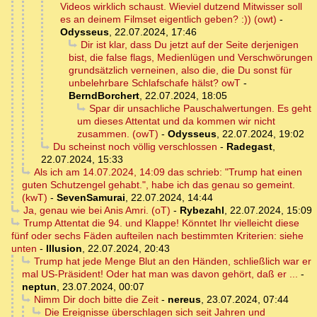
Videos wirklich schaust. Wieviel dutzend Mitwisser soll
es an deinem Filmset eigentlich geben? :)) (owt)
-
Odysseus
,
22.07.2024, 17:46
Dir ist klar, dass Du jetzt auf der Seite derjenigen
bist, die false flags, Medienlügen und Verschwörungen
grundsätzlich verneinen, also die, die Du sonst für
unbelehrbare Schlafschafe hälst? owT
-
BerndBorchert
,
22.07.2024, 18:05
Spar dir unsachliche Pauschalwertungen. Es geht
um dieses Attentat und da kommen wir nicht
zusammen. (owT)
-
Odysseus
,
22.07.2024, 19:02
Du scheinst noch völlig verschlossen
-
Radegast
,
22.07.2024, 15:33
Als ich am 14.07.2024, 14:09 das schrieb: "Trump hat einen
guten Schutzengel gehabt.", habe ich das genau so gemeint.
(kwT)
-
SevenSamurai
,
22.07.2024, 14:44
Ja, genau wie bei Anis Amri. (oT)
-
Rybezahl
,
22.07.2024, 15:09
Trump Attentat die 94. und Klappe! Könntet Ihr vielleicht diese
fünf oder sechs Fäden aufteilen nach bestimmten Kriterien: siehe
unten
-
Illusion
,
22.07.2024, 20:43
Trump hat jede Menge Blut an den Händen, schließlich war er
mal US-Präsident! Oder hat man was davon gehört, daß er ...
-
neptun
,
23.07.2024, 00:07
Nimm Dir doch bitte die Zeit
-
nereus
,
23.07.2024, 07:44
Die Ereignisse überschlagen sich seit Jahren und