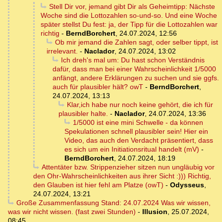
Stell Dir vor, jemand gibt Dir als Geheimtipp: Nächste
Woche sind die Lottozahlen so-und-so. Und eine Woche
später stellst Du fest: ja, der Tipp für die Lottozahlen war
richtig
-
BerndBorchert
,
24.07.2024, 12:56
Ob mir jemand die Zahlen sagt, oder selber tippt, ist
irrelevant.
-
Naclador
,
24.07.2024, 13:02
Ich dreh's mal um: Du hast schon Verständnis
dafür, dass man bei einer Wahrscheinlichkeit 1/5000
anfängt, andere Erklärungen zu suchen und sie ggfs.
auch für plausibler hält? owT
-
BerndBorchert
,
24.07.2024, 13:13
Klar,ich habe nur noch keine gehört, die ich für
plausibler halte.
-
Naclador
,
24.07.2024, 13:36
1/5000 ist eine mini Schwelle - da können
Spekulationen schnell plausibler sein! Hier ein
Video, das auch den Verdacht präsentiert, dass
es sich um ein Initiationsritual handelt (mV)
-
BerndBorchert
,
24.07.2024, 18:19
Attentäter bzw. Strippenzieher sitzen nun ungläubig vor
den Ohr-Wahrscheinlichkeiten aus ihrer Sicht :))) Richtig,
den Glauben ist hier fehl am Platze (owT)
-
Odysseus
,
24.07.2024, 13:21
Große Zusammenfassung Stand: 24.07.2024 Was wir wissen,
was wir nicht wissen. (fast zwei Stunden)
-
Illusion
,
25.07.2024,
08:45