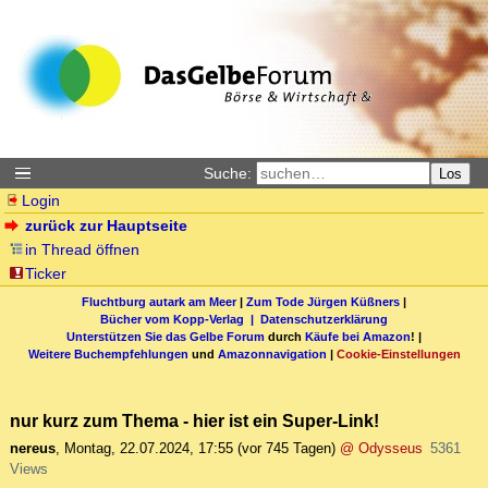
Suche:
Los
Login
zurück zur Hauptseite
in Thread öffnen
Ticker
Fluchtburg autark am Meer
|
Zum Tode Jürgen Küßners
|
Bücher vom Kopp-Verlag |
Datenschutzerklärung
Unterstützen Sie das Gelbe Forum
durch
Käufe bei Amazon
! |
Weitere Buchempfehlungen
und
Amazonnavigation
|
Cookie-Einstellungen
nur kurz zum Thema - hier ist ein Super-Link!
nereus
,
Montag, 22.07.2024, 17:55
(vor 745 Tagen)
@ Odysseus
5361
Views