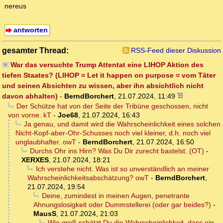
nereus
antworten
gesamter Thread:
RSS-Feed dieser Diskussion
War das versuchte Trump Attentat eine LIHOP Aktion des
tiefen Staates? (LIHOP = Let it happen on purpose = vom Täter
und seinen Absichten zu wissen, aber ihn absichtlich nicht
davon abhalten)
-
BerndBorchert
,
21.07.2024, 11:49
Der Schütze hat von der Seite der Tribüne geschossen, nicht
von vorne. kT
-
Joe68
,
21.07.2024, 16:43
Ja genau, und damit wird die Wahrscheinlichkeit eines solchen
Nicht-Kopf-aber-Ohr-Schusses noch viel kleiner, d.h. noch viel
unglaubhafter. owT
-
BerndBorchert
,
21.07.2024, 16:50
Durchs Ohr ins Hirn? Was Du Dir zurecht bastelst. (OT)
-
XERXES
,
21.07.2024, 18:21
Ich verstehe nicht. Was ist so unverständlich an meiner
Wahrscheinlichkeitsabschätzung? owT
-
BerndBorchert
,
21.07.2024, 19:54
Deine, zumindest in meinen Augen, penetrante
Ahnungslosigkeit oder Dummstellerei (oder gar beides?)
-
MausS
,
21.07.2024, 21:03
Wie groß schätzt Du die Wahrscheinlichkeit, dass ein