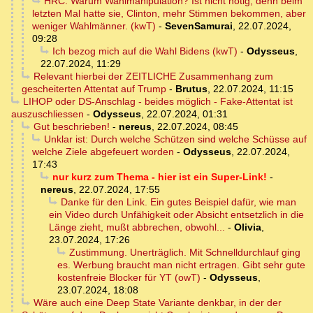
HRC: Warum Wahlmanipulation? Ist nicht nötig, denn beim
letzten Mal hatte sie, Clinton, mehr Stimmen bekommen, aber
weniger Wahlmänner. (kwT)
-
SevenSamurai
,
22.07.2024,
09:28
Ich bezog mich auf die Wahl Bidens (kwT)
-
Odysseus
,
22.07.2024, 11:29
Relevant hierbei der ZEITLICHE Zusammenhang zum
gescheiterten Attentat auf Trump
-
Brutus
,
22.07.2024, 11:15
LIHOP oder DS-Anschlag - beides möglich - Fake-Attentat ist
auszuschliessen
-
Odysseus
,
22.07.2024, 01:31
Gut beschrieben!
-
nereus
,
22.07.2024, 08:45
Unklar ist: Durch welche Schützen sind welche Schüsse auf
welche Ziele abgefeuert worden
-
Odysseus
,
22.07.2024,
17:43
nur kurz zum Thema - hier ist ein Super-Link!
-
nereus
,
22.07.2024, 17:55
Danke für den Link. Ein gutes Beispiel dafür, wie man
ein Video durch Unfähigkeit oder Absicht entsetzlich in die
Länge zieht, mußt abbrechen, obwohl...
-
Olivia
,
23.07.2024, 17:26
Zustimmung. Unerträglich. Mit Schnelldurchlauf ging
es. Werbung braucht man nicht ertragen. Gibt sehr gute
kostenfreie Blocker für YT (owT)
-
Odysseus
,
23.07.2024, 18:08
Wäre auch eine Deep State Variante denkbar, in der der