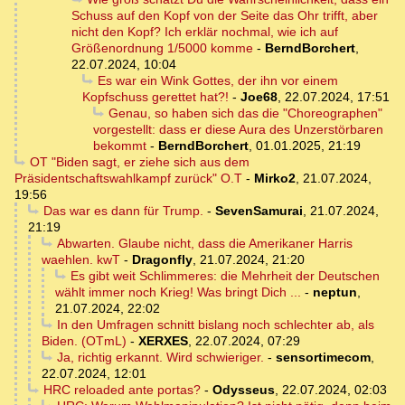
Schuss auf den Kopf von der Seite das Ohr trifft, aber
nicht den Kopf? Ich erklär nochmal, wie ich auf
Größenordnung 1/5000 komme
-
BerndBorchert
,
22.07.2024, 10:04
Es war ein Wink Gottes, der ihn vor einem
Kopfschuss gerettet hat?!
-
Joe68
,
22.07.2024, 17:51
Genau, so haben sich das die "Choreographen"
vorgestellt: dass er diese Aura des Unzerstörbaren
bekommt
-
BerndBorchert
,
01.01.2025, 21:19
OT "Biden sagt, er ziehe sich aus dem
Präsidentschaftswahlkampf zurück" O.T
-
Mirko2
,
21.07.2024,
19:56
Das war es dann für Trump.
-
SevenSamurai
,
21.07.2024,
21:19
Abwarten. Glaube nicht, dass die Amerikaner Harris
waehlen. kwT
-
Dragonfly
,
21.07.2024, 21:20
Es gibt weit Schlimmeres: die Mehrheit der Deutschen
wählt immer noch Krieg! Was bringt Dich ...
-
neptun
,
21.07.2024, 22:02
In den Umfragen schnitt bislang noch schlechter ab, als
Biden. (OTmL)
-
XERXES
,
22.07.2024, 07:29
Ja, richtig erkannt. Wird schwieriger.
-
sensortimecom
,
22.07.2024, 12:01
HRC reloaded ante portas?
-
Odysseus
,
22.07.2024, 02:03