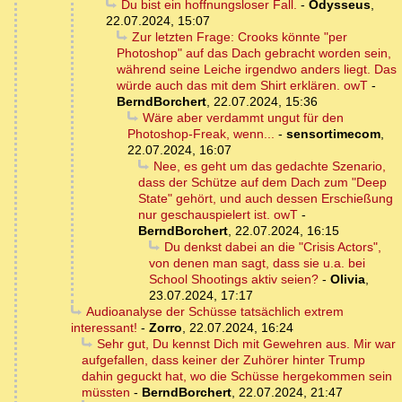
Du bist ein hoffnungsloser Fall.
-
Odysseus
,
22.07.2024, 15:07
Zur letzten Frage: Crooks könnte "per
Photoshop" auf das Dach gebracht worden sein,
während seine Leiche irgendwo anders liegt. Das
würde auch das mit dem Shirt erklären. owT
-
BerndBorchert
,
22.07.2024, 15:36
Wäre aber verdammt ungut für den
Photoshop-Freak, wenn...
-
sensortimecom
,
22.07.2024, 16:07
Nee, es geht um das gedachte Szenario,
dass der Schütze auf dem Dach zum "Deep
State" gehört, und auch dessen Erschießung
nur geschauspielert ist. owT
-
BerndBorchert
,
22.07.2024, 16:15
Du denkst dabei an die "Crisis Actors",
von denen man sagt, dass sie u.a. bei
School Shootings aktiv seien?
-
Olivia
,
23.07.2024, 17:17
Audioanalyse der Schüsse tatsächlich extrem
interessant!
-
Zorro
,
22.07.2024, 16:24
Sehr gut, Du kennst Dich mit Gewehren aus. Mir war
aufgefallen, dass keiner der Zuhörer hinter Trump
dahin geguckt hat, wo die Schüsse hergekommen sein
müssten
-
BerndBorchert
,
22.07.2024, 21:47