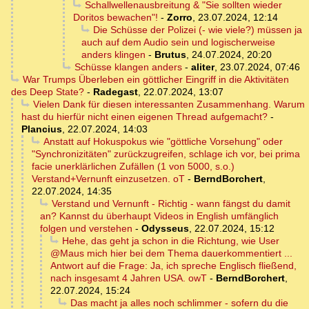
Schallwellenausbreitung & "Sie sollten wieder
Doritos bewachen"!
-
Zorro
,
23.07.2024, 12:14
Die Schüsse der Polizei (- wie viele?) müssen ja
auch auf dem Audio sein und logischerweise
anders klingen
-
Brutus
,
24.07.2024, 20:20
Schüsse klangen anders
-
aliter
,
23.07.2024, 07:46
War Trumps Überleben ein göttlicher Eingriff in die Aktivitäten
des Deep State?
-
Radegast
,
22.07.2024, 13:07
Vielen Dank für diesen interessanten Zusammenhang. Warum
hast du hierfür nicht einen eigenen Thread aufgemacht?
-
Plancius
,
22.07.2024, 14:03
Anstatt auf Hokuspokus wie "göttliche Vorsehung" oder
"Synchronizitäten" zurückzugreifen, schlage ich vor, bei prima
facie unerklärlichen Zufällen (1 von 5000, s.o.)
Verstand+Vernunft einzusetzen. oT
-
BerndBorchert
,
22.07.2024, 14:35
Verstand und Vernunft - Richtig - wann fängst du damit
an? Kannst du überhaupt Videos in English umfänglich
folgen und verstehen
-
Odysseus
,
22.07.2024, 15:12
Hehe, das geht ja schon in die Richtung, wie User
@Maus mich hier bei dem Thema dauerkommentiert ...
Antwort auf die Frage: Ja, ich spreche Englisch fließend,
nach insgesamt 4 Jahren USA. owT
-
BerndBorchert
,
22.07.2024, 15:24
Das macht ja alles noch schlimmer - sofern du die