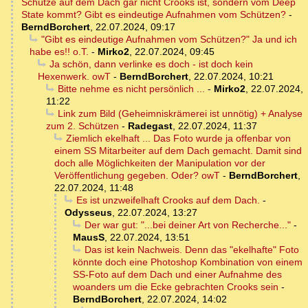
Schütze auf dem Dach gar nicht Crooks ist, sondern vom Deep
State kommt? Gibt es eindeutige Aufnahmen vom Schützen?
-
BerndBorchert
,
22.07.2024, 09:17
"Gibt es eindeutige Aufnahmen vom Schützen?" Ja und ich
habe es!! o.T.
-
Mirko2
,
22.07.2024, 09:45
Ja schön, dann verlinke es doch - ist doch kein
Hexenwerk. owT
-
BerndBorchert
,
22.07.2024, 10:21
Bitte nehme es nicht persönlich ...
-
Mirko2
,
22.07.2024,
11:22
Link zum Bild (Geheimniskrämerei ist unnötig) + Analyse
zum 2. Schützen
-
Radegast
,
22.07.2024, 11:37
Ziemlich ekelhaft ... Das Foto wurde ja offenbar von
einem SS Mitarbeiter auf dem Dach gemacht. Damit sind
doch alle Möglichkeiten der Manipulation vor der
Veröffentlichung gegeben. Oder? owT
-
BerndBorchert
,
22.07.2024, 11:48
Es ist unzweifelhaft Crooks auf dem Dach.
-
Odysseus
,
22.07.2024, 13:27
Der war gut: "...bei deiner Art von Recherche..."
-
MausS
,
22.07.2024, 13:51
Das ist kein Nachweis. Denn das "ekelhafte" Foto
könnte doch eine Photoshop Kombination von einem
SS-Foto auf dem Dach und einer Aufnahme des
woanders um die Ecke gebrachten Crooks sein
-
BerndBorchert
,
22.07.2024, 14:02