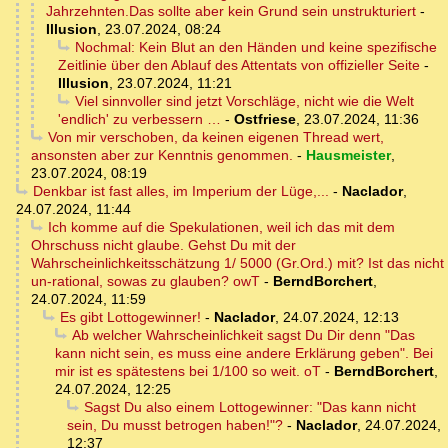
Jahrzehnten.Das sollte aber kein Grund sein unstrukturiert
-
Illusion
,
23.07.2024, 08:24
Nochmal: Kein Blut an den Händen und keine spezifische
Zeitlinie über den Ablauf des Attentats von offizieller Seite
-
Illusion
,
23.07.2024, 11:21
Viel sinnvoller sind jetzt Vorschläge, nicht wie die Welt
'endlich' zu verbessern …
-
Ostfriese
,
23.07.2024, 11:36
Von mir verschoben, da keinen eigenen Thread wert,
ansonsten aber zur Kenntnis genommen.
-
Hausmeister
,
23.07.2024, 08:19
Denkbar ist fast alles, im Imperium der Lüge,...
-
Naclador
,
24.07.2024, 11:44
Ich komme auf die Spekulationen, weil ich das mit dem
Ohrschuss nicht glaube. Gehst Du mit der
Wahrscheinlichkeitsschätzung 1/ 5000 (Gr.Ord.) mit? Ist das nicht
un-rational, sowas zu glauben? owT
-
BerndBorchert
,
24.07.2024, 11:59
Es gibt Lottogewinner!
-
Naclador
,
24.07.2024, 12:13
Ab welcher Wahrscheinlichkeit sagst Du Dir denn "Das
kann nicht sein, es muss eine andere Erklärung geben". Bei
mir ist es spätestens bei 1/100 so weit. oT
-
BerndBorchert
,
24.07.2024, 12:25
Sagst Du also einem Lottogewinner: "Das kann nicht
sein, Du musst betrogen haben!"?
-
Naclador
,
24.07.2024,
12:37