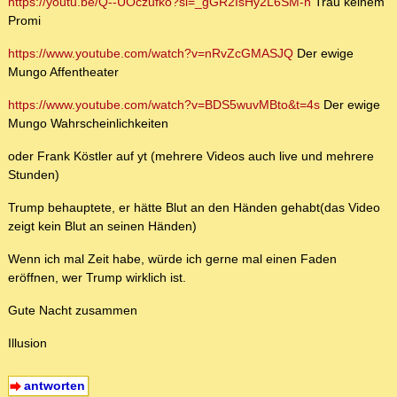
https://youtu.be/Q--UOczufko?si=_gGR2IsHy2L6SM-h
Trau keinem
Promi
https://www.youtube.com/watch?v=nRvZcGMASJQ
Der ewige
Mungo Affentheater
https://www.youtube.com/watch?v=BDS5wuvMBto&t=4s
Der ewige
Mungo Wahrscheinlichkeiten
oder Frank Köstler auf yt (mehrere Videos auch live und mehrere
Stunden)
Trump behauptete, er hätte Blut an den Händen gehabt(das Video
zeigt kein Blut an seinen Händen)
Wenn ich mal Zeit habe, würde ich gerne mal einen Faden
eröffnen, wer Trump wirklich ist.
Gute Nacht zusammen
Illusion
antworten