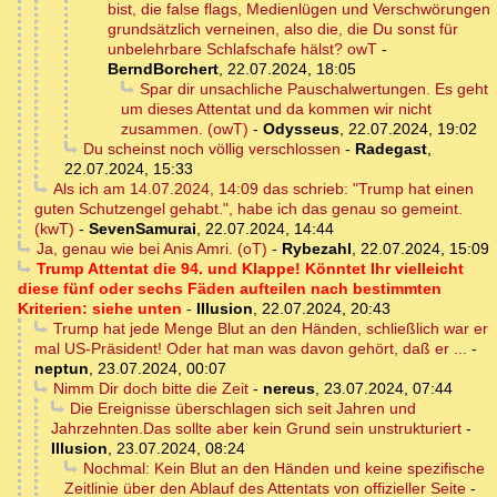
bist, die false flags, Medienlügen und Verschwörungen
grundsätzlich verneinen, also die, die Du sonst für
unbelehrbare Schlafschafe hälst? owT
-
BerndBorchert
,
22.07.2024, 18:05
Spar dir unsachliche Pauschalwertungen. Es geht
um dieses Attentat und da kommen wir nicht
zusammen. (owT)
-
Odysseus
,
22.07.2024, 19:02
Du scheinst noch völlig verschlossen
-
Radegast
,
22.07.2024, 15:33
Als ich am 14.07.2024, 14:09 das schrieb: "Trump hat einen
guten Schutzengel gehabt.", habe ich das genau so gemeint.
(kwT)
-
SevenSamurai
,
22.07.2024, 14:44
Ja, genau wie bei Anis Amri. (oT)
-
Rybezahl
,
22.07.2024, 15:09
Trump Attentat die 94. und Klappe! Könntet Ihr vielleicht
diese fünf oder sechs Fäden aufteilen nach bestimmten
Kriterien: siehe unten
-
Illusion
,
22.07.2024, 20:43
Trump hat jede Menge Blut an den Händen, schließlich war er
mal US-Präsident! Oder hat man was davon gehört, daß er ...
-
neptun
,
23.07.2024, 00:07
Nimm Dir doch bitte die Zeit
-
nereus
,
23.07.2024, 07:44
Die Ereignisse überschlagen sich seit Jahren und
Jahrzehnten.Das sollte aber kein Grund sein unstrukturiert
-
Illusion
,
23.07.2024, 08:24
Nochmal: Kein Blut an den Händen und keine spezifische
Zeitlinie über den Ablauf des Attentats von offizieller Seite
-