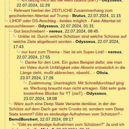
Ich bezog mich auf die Wahl Bidens (kwT)
-
Odysseus
,
22.07.2024, 11:29
Relevant hierbei der ZEITLICHE Zusammenhang zum
gescheiterten Attentat auf Trump
-
Brutus
,
22.07.2024, 11:15
LIHOP oder DS-Anschlag - beides möglich - Fake-Attentat ist
auszuschliessen
-
Odysseus
,
22.07.2024, 01:31
Gut beschrieben!
-
nereus
,
22.07.2024, 08:45
Unklar ist: Durch welche Schützen sind welche Schüsse auf
welche Ziele abgefeuert worden
-
Odysseus
,
22.07.2024,
17:43
nur kurz zum Thema - hier ist ein Super-Link!
-
nereus
,
22.07.2024, 17:55
Danke für den Link. Ein gutes Beispiel dafür, wie man
ein Video durch Unfähigkeit oder Absicht entsetzlich in die
Länge zieht, mußt abbrechen, obwohl...
-
Olivia
,
23.07.2024, 17:26
Zustimmung. Unerträglich. Mit Schnelldurchlauf ging
es. Werbung braucht man nicht ertragen. Gibt sehr gute
kostenfreie Blocker für YT (owT)
-
Odysseus
,
23.07.2024, 18:08
Wäre auch eine Deep State Variante denkbar, in der der
Schütze auf dem Dach gar nicht Crooks ist, sondern vom Deep
State kommt? Gibt es eindeutige Aufnahmen vom Schützen?
-
BerndBorchert
,
22.07.2024, 09:17
"Gibt es eindeutige Aufnahmen vom Schützen?" Ja und ich