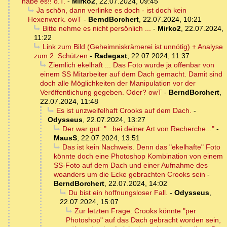
habe es!! o.T.
-
Mirko2
,
22.07.2024, 09:45
Ja schön, dann verlinke es doch - ist doch kein
Hexenwerk. owT
-
BerndBorchert
,
22.07.2024, 10:21
Bitte nehme es nicht persönlich ...
-
Mirko2
,
22.07.2024,
11:22
Link zum Bild (Geheimniskrämerei ist unnötig) + Analyse
zum 2. Schützen
-
Radegast
,
22.07.2024, 11:37
Ziemlich ekelhaft ... Das Foto wurde ja offenbar von
einem SS Mitarbeiter auf dem Dach gemacht. Damit sind
doch alle Möglichkeiten der Manipulation vor der
Veröffentlichung gegeben. Oder? owT
-
BerndBorchert
,
22.07.2024, 11:48
Es ist unzweifelhaft Crooks auf dem Dach.
-
Odysseus
,
22.07.2024, 13:27
Der war gut: "...bei deiner Art von Recherche..."
-
MausS
,
22.07.2024, 13:51
Das ist kein Nachweis. Denn das "ekelhafte" Foto
könnte doch eine Photoshop Kombination von einem
SS-Foto auf dem Dach und einer Aufnahme des
woanders um die Ecke gebrachten Crooks sein
-
BerndBorchert
,
22.07.2024, 14:02
Du bist ein hoffnungsloser Fall.
-
Odysseus
,
22.07.2024, 15:07
Zur letzten Frage: Crooks könnte "per
Photoshop" auf das Dach gebracht worden sein,