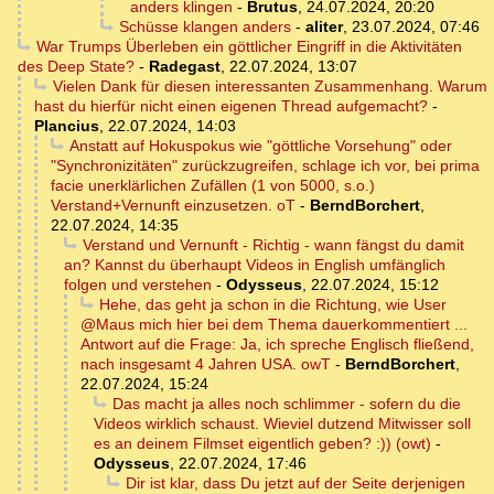
anders klingen
-
Brutus
,
24.07.2024, 20:20
Schüsse klangen anders
-
aliter
,
23.07.2024, 07:46
War Trumps Überleben ein göttlicher Eingriff in die Aktivitäten
des Deep State?
-
Radegast
,
22.07.2024, 13:07
Vielen Dank für diesen interessanten Zusammenhang. Warum
hast du hierfür nicht einen eigenen Thread aufgemacht?
-
Plancius
,
22.07.2024, 14:03
Anstatt auf Hokuspokus wie "göttliche Vorsehung" oder
"Synchronizitäten" zurückzugreifen, schlage ich vor, bei prima
facie unerklärlichen Zufällen (1 von 5000, s.o.)
Verstand+Vernunft einzusetzen. oT
-
BerndBorchert
,
22.07.2024, 14:35
Verstand und Vernunft - Richtig - wann fängst du damit
an? Kannst du überhaupt Videos in English umfänglich
folgen und verstehen
-
Odysseus
,
22.07.2024, 15:12
Hehe, das geht ja schon in die Richtung, wie User
@Maus mich hier bei dem Thema dauerkommentiert ...
Antwort auf die Frage: Ja, ich spreche Englisch fließend,
nach insgesamt 4 Jahren USA. owT
-
BerndBorchert
,
22.07.2024, 15:24
Das macht ja alles noch schlimmer - sofern du die
Videos wirklich schaust. Wieviel dutzend Mitwisser soll
es an deinem Filmset eigentlich geben? :)) (owt)
-
Odysseus
,
22.07.2024, 17:46
Dir ist klar, dass Du jetzt auf der Seite derjenigen