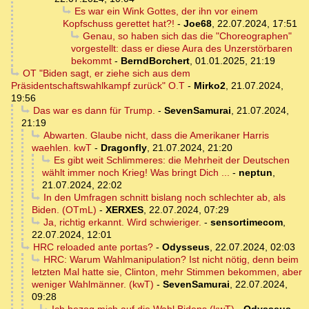
Es war ein Wink Gottes, der ihn vor einem
Kopfschuss gerettet hat?!
-
Joe68
,
22.07.2024, 17:51
Genau, so haben sich das die "Choreographen"
vorgestellt: dass er diese Aura des Unzerstörbaren
bekommt
-
BerndBorchert
,
01.01.2025, 21:19
OT "Biden sagt, er ziehe sich aus dem
Präsidentschaftswahlkampf zurück" O.T
-
Mirko2
,
21.07.2024,
19:56
Das war es dann für Trump.
-
SevenSamurai
,
21.07.2024,
21:19
Abwarten. Glaube nicht, dass die Amerikaner Harris
waehlen. kwT
-
Dragonfly
,
21.07.2024, 21:20
Es gibt weit Schlimmeres: die Mehrheit der Deutschen
wählt immer noch Krieg! Was bringt Dich ...
-
neptun
,
21.07.2024, 22:02
In den Umfragen schnitt bislang noch schlechter ab, als
Biden. (OTmL)
-
XERXES
,
22.07.2024, 07:29
Ja, richtig erkannt. Wird schwieriger.
-
sensortimecom
,
22.07.2024, 12:01
HRC reloaded ante portas?
-
Odysseus
,
22.07.2024, 02:03
HRC: Warum Wahlmanipulation? Ist nicht nötig, denn beim
letzten Mal hatte sie, Clinton, mehr Stimmen bekommen, aber
weniger Wahlmänner. (kwT)
-
SevenSamurai
,
22.07.2024,
09:28