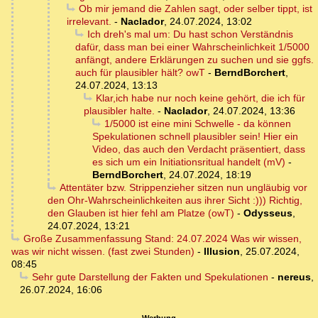
Ob mir jemand die Zahlen sagt, oder selber tippt, ist
irrelevant.
-
Naclador
,
24.07.2024, 13:02
Ich dreh's mal um: Du hast schon Verständnis
dafür, dass man bei einer Wahrscheinlichkeit 1/5000
anfängt, andere Erklärungen zu suchen und sie ggfs.
auch für plausibler hält? owT
-
BerndBorchert
,
24.07.2024, 13:13
Klar,ich habe nur noch keine gehört, die ich für
plausibler halte.
-
Naclador
,
24.07.2024, 13:36
1/5000 ist eine mini Schwelle - da können
Spekulationen schnell plausibler sein! Hier ein
Video, das auch den Verdacht präsentiert, dass
es sich um ein Initiationsritual handelt (mV)
-
BerndBorchert
,
24.07.2024, 18:19
Attentäter bzw. Strippenzieher sitzen nun ungläubig vor
den Ohr-Wahrscheinlichkeiten aus ihrer Sicht :))) Richtig,
den Glauben ist hier fehl am Platze (owT)
-
Odysseus
,
24.07.2024, 13:21
Große Zusammenfassung Stand: 24.07.2024 Was wir wissen,
was wir nicht wissen. (fast zwei Stunden)
-
Illusion
,
25.07.2024,
08:45
Sehr gute Darstellung der Fakten und Spekulationen
-
nereus
,
26.07.2024, 16:06
Werbung