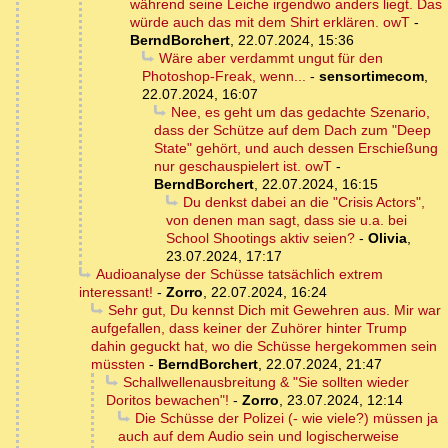
während seine Leiche irgendwo anders liegt. Das
würde auch das mit dem Shirt erklären. owT
-
BerndBorchert
,
22.07.2024, 15:36
Wäre aber verdammt ungut für den
Photoshop-Freak, wenn...
-
sensortimecom
,
22.07.2024, 16:07
Nee, es geht um das gedachte Szenario,
dass der Schütze auf dem Dach zum "Deep
State" gehört, und auch dessen Erschießung
nur geschauspielert ist. owT
-
BerndBorchert
,
22.07.2024, 16:15
Du denkst dabei an die "Crisis Actors",
von denen man sagt, dass sie u.a. bei
School Shootings aktiv seien?
-
Olivia
,
23.07.2024, 17:17
Audioanalyse der Schüsse tatsächlich extrem
interessant!
-
Zorro
,
22.07.2024, 16:24
Sehr gut, Du kennst Dich mit Gewehren aus. Mir war
aufgefallen, dass keiner der Zuhörer hinter Trump
dahin geguckt hat, wo die Schüsse hergekommen sein
müssten
-
BerndBorchert
,
22.07.2024, 21:47
Schallwellenausbreitung & "Sie sollten wieder
Doritos bewachen"!
-
Zorro
,
23.07.2024, 12:14
Die Schüsse der Polizei (- wie viele?) müssen ja
auch auf dem Audio sein und logischerweise