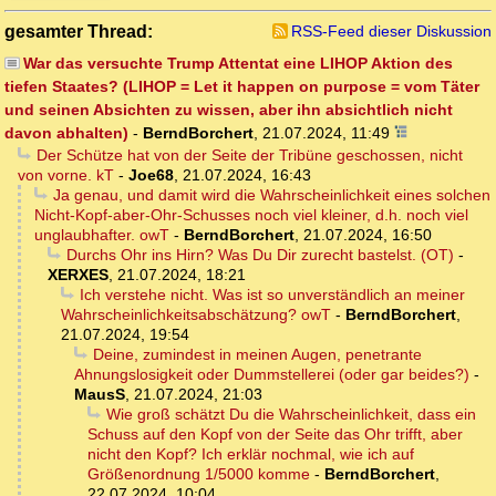
gesamter Thread:
RSS-Feed dieser Diskussion
War das versuchte Trump Attentat eine LIHOP Aktion des
tiefen Staates? (LIHOP = Let it happen on purpose = vom Täter
und seinen Absichten zu wissen, aber ihn absichtlich nicht
davon abhalten)
-
BerndBorchert
,
21.07.2024, 11:49
Der Schütze hat von der Seite der Tribüne geschossen, nicht
von vorne. kT
-
Joe68
,
21.07.2024, 16:43
Ja genau, und damit wird die Wahrscheinlichkeit eines solchen
Nicht-Kopf-aber-Ohr-Schusses noch viel kleiner, d.h. noch viel
unglaubhafter. owT
-
BerndBorchert
,
21.07.2024, 16:50
Durchs Ohr ins Hirn? Was Du Dir zurecht bastelst. (OT)
-
XERXES
,
21.07.2024, 18:21
Ich verstehe nicht. Was ist so unverständlich an meiner
Wahrscheinlichkeitsabschätzung? owT
-
BerndBorchert
,
21.07.2024, 19:54
Deine, zumindest in meinen Augen, penetrante
Ahnungslosigkeit oder Dummstellerei (oder gar beides?)
-
MausS
,
21.07.2024, 21:03
Wie groß schätzt Du die Wahrscheinlichkeit, dass ein
Schuss auf den Kopf von der Seite das Ohr trifft, aber
nicht den Kopf? Ich erklär nochmal, wie ich auf
Größenordnung 1/5000 komme
-
BerndBorchert
,
22.07.2024, 10:04