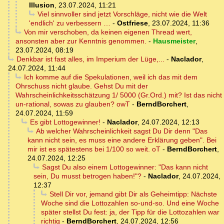
Illusion
,
23.07.2024, 11:21
Viel sinnvoller sind jetzt Vorschläge, nicht wie die Welt
'endlich' zu verbessern …
-
Ostfriese
,
23.07.2024, 11:36
Von mir verschoben, da keinen eigenen Thread wert,
ansonsten aber zur Kenntnis genommen.
-
Hausmeister
,
23.07.2024, 08:19
Denkbar ist fast alles, im Imperium der Lüge,...
-
Naclador
,
24.07.2024, 11:44
Ich komme auf die Spekulationen, weil ich das mit dem
Ohrschuss nicht glaube. Gehst Du mit der
Wahrscheinlichkeitsschätzung 1/ 5000 (Gr.Ord.) mit? Ist das nicht
un-rational, sowas zu glauben? owT
-
BerndBorchert
,
24.07.2024, 11:59
Es gibt Lottogewinner!
-
Naclador
,
24.07.2024, 12:13
Ab welcher Wahrscheinlichkeit sagst Du Dir denn "Das
kann nicht sein, es muss eine andere Erklärung geben". Bei
mir ist es spätestens bei 1/100 so weit. oT
-
BerndBorchert
,
24.07.2024, 12:25
Sagst Du also einem Lottogewinner: "Das kann nicht
sein, Du musst betrogen haben!"?
-
Naclador
,
24.07.2024,
12:37
Stell Dir vor, jemand gibt Dir als Geheimtipp: Nächste
Woche sind die Lottozahlen so-und-so. Und eine Woche
später stellst Du fest: ja, der Tipp für die Lottozahlen war
richtig
-
BerndBorchert
,
24.07.2024, 12:56