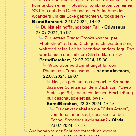
könnte doch eine Photoshop Kombination von einem
SS-Foto auf dem Dach und einer Aufnahme des
woanders um die Ecke gebrachten Crooks sein
-
BerndBorchert
,
22.07.2024, 14:02
Du bist ein hoffnungsloser Fall.
-
Odysseus
,
22.07.2024, 15:07
Zur letzten Frage: Crooks könnte "per
Photoshop" auf das Dach gebracht worden sein,
während seine Leiche irgendwo anders liegt. Das
würde auch das mit dem Shirt erklären. owT
-
BerndBorchert
,
22.07.2024, 15:36
Wäre aber verdammt ungut für den
Photoshop-Freak, wenn...
-
sensortimecom
,
22.07.2024, 16:07
Nee, es geht um das gedachte Szenario,
dass der Schütze auf dem Dach zum "Deep
State" gehört, und auch dessen Erschießung
nur geschauspielert ist. owT
-
BerndBorchert
,
22.07.2024, 16:15
Du denkst dabei an die "Crisis Actors",
von denen man sagt, dass sie u.a. bei
School Shootings aktiv seien?
-
Olivia
,
23.07.2024, 17:17
Audioanalyse der Schüsse tatsächlich extrem