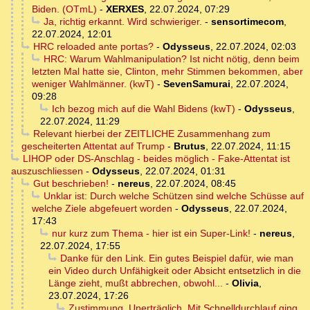
Biden. (OTmL)
-
XERXES
,
22.07.2024, 07:29
Ja, richtig erkannt. Wird schwieriger.
-
sensortimecom
,
22.07.2024, 12:01
HRC reloaded ante portas?
-
Odysseus
,
22.07.2024, 02:03
HRC: Warum Wahlmanipulation? Ist nicht nötig, denn beim
letzten Mal hatte sie, Clinton, mehr Stimmen bekommen, aber
weniger Wahlmänner. (kwT)
-
SevenSamurai
,
22.07.2024,
09:28
Ich bezog mich auf die Wahl Bidens (kwT)
-
Odysseus
,
22.07.2024, 11:29
Relevant hierbei der ZEITLICHE Zusammenhang zum
gescheiterten Attentat auf Trump
-
Brutus
,
22.07.2024, 11:15
LIHOP oder DS-Anschlag - beides möglich - Fake-Attentat ist
auszuschliessen
-
Odysseus
,
22.07.2024, 01:31
Gut beschrieben!
-
nereus
,
22.07.2024, 08:45
Unklar ist: Durch welche Schützen sind welche Schüsse auf
welche Ziele abgefeuert worden
-
Odysseus
,
22.07.2024,
17:43
nur kurz zum Thema - hier ist ein Super-Link!
-
nereus
,
22.07.2024, 17:55
Danke für den Link. Ein gutes Beispiel dafür, wie man
ein Video durch Unfähigkeit oder Absicht entsetzlich in die
Länge zieht, mußt abbrechen, obwohl...
-
Olivia
,
23.07.2024, 17:26
Zustimmung. Unerträglich. Mit Schnelldurchlauf ging