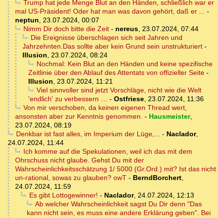
Trump hat jede Menge Blut an den Händen, schließlich war er
mal US-Präsident! Oder hat man was davon gehört, daß er ...
-
neptun
,
23.07.2024, 00:07
Nimm Dir doch bitte die Zeit
-
nereus
,
23.07.2024, 07:44
Die Ereignisse überschlagen sich seit Jahren und
Jahrzehnten.Das sollte aber kein Grund sein unstrukturiert
-
Illusion
,
23.07.2024, 08:24
Nochmal: Kein Blut an den Händen und keine spezifische
Zeitlinie über den Ablauf des Attentats von offizieller Seite
-
Illusion
,
23.07.2024, 11:21
Viel sinnvoller sind jetzt Vorschläge, nicht wie die Welt
'endlich' zu verbessern …
-
Ostfriese
,
23.07.2024, 11:36
Von mir verschoben, da keinen eigenen Thread wert,
ansonsten aber zur Kenntnis genommen.
-
Hausmeister
,
23.07.2024, 08:19
Denkbar ist fast alles, im Imperium der Lüge,...
-
Naclador
,
24.07.2024, 11:44
Ich komme auf die Spekulationen, weil ich das mit dem
Ohrschuss nicht glaube. Gehst Du mit der
Wahrscheinlichkeitsschätzung 1/ 5000 (Gr.Ord.) mit? Ist das nicht
un-rational, sowas zu glauben? owT
-
BerndBorchert
,
24.07.2024, 11:59
Es gibt Lottogewinner!
-
Naclador
,
24.07.2024, 12:13
Ab welcher Wahrscheinlichkeit sagst Du Dir denn "Das
kann nicht sein, es muss eine andere Erklärung geben". Bei