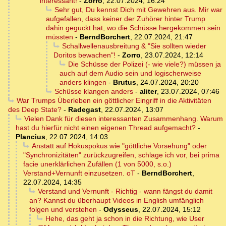
interessant!
-
Zorro
,
22.07.2024, 16:24
Sehr gut, Du kennst Dich mit Gewehren aus. Mir war
aufgefallen, dass keiner der Zuhörer hinter Trump
dahin geguckt hat, wo die Schüsse hergekommen sein
müssten
-
BerndBorchert
,
22.07.2024, 21:47
Schallwellenausbreitung & "Sie sollten wieder
Doritos bewachen"!
-
Zorro
,
23.07.2024, 12:14
Die Schüsse der Polizei (- wie viele?) müssen ja
auch auf dem Audio sein und logischerweise
anders klingen
-
Brutus
,
24.07.2024, 20:20
Schüsse klangen anders
-
aliter
,
23.07.2024, 07:46
War Trumps Überleben ein göttlicher Eingriff in die Aktivitäten
des Deep State?
-
Radegast
,
22.07.2024, 13:07
Vielen Dank für diesen interessanten Zusammenhang. Warum
hast du hierfür nicht einen eigenen Thread aufgemacht?
-
Plancius
,
22.07.2024, 14:03
Anstatt auf Hokuspokus wie "göttliche Vorsehung" oder
"Synchronizitäten" zurückzugreifen, schlage ich vor, bei prima
facie unerklärlichen Zufällen (1 von 5000, s.o.)
Verstand+Vernunft einzusetzen. oT
-
BerndBorchert
,
22.07.2024, 14:35
Verstand und Vernunft - Richtig - wann fängst du damit
an? Kannst du überhaupt Videos in English umfänglich
folgen und verstehen
-
Odysseus
,
22.07.2024, 15:12
Hehe, das geht ja schon in die Richtung, wie User