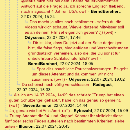
@Maus mich hier bei dem Thema dauerkommentiert ...
Antwort auf die Frage: Ja, ich spreche Englisch fließend,
nach insgesamt 4 Jahren USA. owT
-
BerndBorchert
,
22.07.2024, 15:24
Das macht ja alles noch schlimmer - sofern du die
Videos wirklich schaust. Wieviel dutzend Mitwisser soll
es an deinem Filmset eigentlich geben? :)) (owt)
-
Odysseus
,
22.07.2024, 17:46
Dir ist klar, dass Du jetzt auf der Seite derjenigen
bist, die false flags, Medienlügen und Verschwörungen
grundsätzlich verneinen, also die, die Du sonst für
unbelehrbare Schlafschafe hälst? owT
-
BerndBorchert
,
22.07.2024, 18:05
Spar dir unsachliche Pauschalwertungen. Es geht
um dieses Attentat und da kommen wir nicht
zusammen. (owT)
-
Odysseus
,
22.07.2024, 19:02
Du scheinst noch völlig verschlossen
-
Radegast
,
22.07.2024, 15:33
Als ich am 14.07.2024, 14:09 das schrieb: "Trump hat einen
guten Schutzengel gehabt.", habe ich das genau so gemeint.
(kwT)
-
SevenSamurai
,
22.07.2024, 14:44
Ja, genau wie bei Anis Amri. (oT)
-
Rybezahl
,
22.07.2024, 15:09
Trump Attentat die 94. und Klappe! Könntet Ihr vielleicht diese
fünf oder sechs Fäden aufteilen nach bestimmten Kriterien: siehe
unten
-
Illusion
,
22.07.2024, 20:43