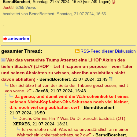
BerndBorchert
,
Sonntag, 21.07.2024, 16:50
(vor 749 Tagen)
@
Joe68
6265 Views
bearbeitet von BerndBorchert, Sonntag, 21.07.2024, 16:56
.
antworten
gesamter Thread:
RSS-Feed dieser Diskussion
War das versuchte Trump Attentat eine LIHOP Aktion des
tiefen Staates? (LIHOP = Let it happen on purpose = vom Täter
und seinen Absichten zu wissen, aber ihn absichtlich nicht
davon abhalten)
-
BerndBorchert
,
21.07.2024, 11:49
Der Schütze hat von der Seite der Tribüne geschossen, nicht
von vorne. kT
-
Joe68
,
21.07.2024, 16:43
Ja genau, und damit wird die Wahrscheinlichkeit eines
solchen Nicht-Kopf-aber-Ohr-Schusses noch viel kleiner,
d.h. noch viel unglaubhafter. owT
-
BerndBorchert
,
21.07.2024, 16:50
Durchs Ohr ins Hirn? Was Du Dir zurecht bastelst. (OT)
-
XERXES
,
21.07.2024, 18:21
Ich verstehe nicht. Was ist so unverständlich an meiner
Wahrscheinlichkeitsabschätzung? owT
-
BerndBorchert
,