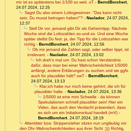
mir ist es spätestens bei 1/100 so weit. oT
-
BerndBorchert
,
24.07.2024, 12:25
Sagst Du also einem Lottogewinner: "Das kann nicht
sein, Du musst betrogen haben!"?
-
Naclador
,
24.07.2024,
12:37
Stell Dir vor, jemand gibt Dir als Geheimtipp: Nächste
Woche sind die Lottozahlen so-und-so. Und eine Woche
später stellst Du fest: ja, der Tipp für die Lottozahlen war
richtig
-
BerndBorchert
,
24.07.2024, 12:56
Ob mir jemand die Zahlen sagt, oder selber tippt, ist
irrelevant.
-
Naclador
,
24.07.2024, 13:02
Ich dreh's mal um: Du hast schon Verständnis
dafür, dass man bei einer Wahrscheinlichkeit 1/5000
anfängt, andere Erklärungen zu suchen und sie ggfs.
auch für plausibler hält? owT
-
BerndBorchert
,
24.07.2024, 13:13
Klar,ich habe nur noch keine gehört, die ich für
plausibler halte.
-
Naclador
,
24.07.2024, 13:36
1/5000 ist eine mini Schwelle - da können
Spekulationen schnell plausibler sein! Hier ein
Video, das auch den Verdacht präsentiert, dass
es sich um ein Initiationsritual handelt (mV)
-
BerndBorchert
,
24.07.2024, 18:19
Attentäter bzw. Strippenzieher sitzen nun ungläubig vor
den Ohr-Wahrscheinlichkeiten aus ihrer Sicht :))) Richtig,