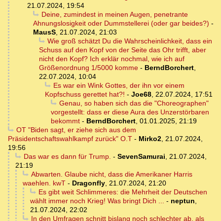
21.07.2024, 19:54
Deine, zumindest in meinen Augen, penetrante
Ahnungslosigkeit oder Dummstellerei (oder gar beides?)
-
MausS
,
21.07.2024, 21:03
Wie groß schätzt Du die Wahrscheinlichkeit, dass ein
Schuss auf den Kopf von der Seite das Ohr trifft, aber
nicht den Kopf? Ich erklär nochmal, wie ich auf
Größenordnung 1/5000 komme
-
BerndBorchert
,
22.07.2024, 10:04
Es war ein Wink Gottes, der ihn vor einem
Kopfschuss gerettet hat?!
-
Joe68
,
22.07.2024, 17:51
Genau, so haben sich das die "Choreographen"
vorgestellt: dass er diese Aura des Unzerstörbaren
bekommt
-
BerndBorchert
,
01.01.2025, 21:19
OT "Biden sagt, er ziehe sich aus dem
Präsidentschaftswahlkampf zurück" O.T
-
Mirko2
,
21.07.2024,
19:56
Das war es dann für Trump.
-
SevenSamurai
,
21.07.2024,
21:19
Abwarten. Glaube nicht, dass die Amerikaner Harris
waehlen. kwT
-
Dragonfly
,
21.07.2024, 21:20
Es gibt weit Schlimmeres: die Mehrheit der Deutschen
wählt immer noch Krieg! Was bringt Dich ...
-
neptun
,
21.07.2024, 22:02
In den Umfragen schnitt bislang noch schlechter ab, als