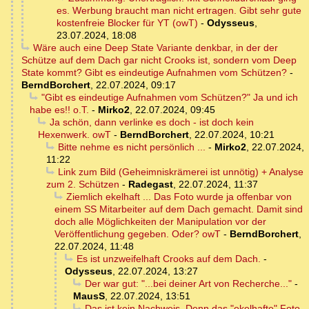
es. Werbung braucht man nicht ertragen. Gibt sehr gute
kostenfreie Blocker für YT (owT)
-
Odysseus
,
23.07.2024, 18:08
Wäre auch eine Deep State Variante denkbar, in der der
Schütze auf dem Dach gar nicht Crooks ist, sondern vom Deep
State kommt? Gibt es eindeutige Aufnahmen vom Schützen?
-
BerndBorchert
,
22.07.2024, 09:17
"Gibt es eindeutige Aufnahmen vom Schützen?" Ja und ich
habe es!! o.T.
-
Mirko2
,
22.07.2024, 09:45
Ja schön, dann verlinke es doch - ist doch kein
Hexenwerk. owT
-
BerndBorchert
,
22.07.2024, 10:21
Bitte nehme es nicht persönlich ...
-
Mirko2
,
22.07.2024,
11:22
Link zum Bild (Geheimniskrämerei ist unnötig) + Analyse
zum 2. Schützen
-
Radegast
,
22.07.2024, 11:37
Ziemlich ekelhaft ... Das Foto wurde ja offenbar von
einem SS Mitarbeiter auf dem Dach gemacht. Damit sind
doch alle Möglichkeiten der Manipulation vor der
Veröffentlichung gegeben. Oder? owT
-
BerndBorchert
,
22.07.2024, 11:48
Es ist unzweifelhaft Crooks auf dem Dach.
-
Odysseus
,
22.07.2024, 13:27
Der war gut: "...bei deiner Art von Recherche..."
-
MausS
,
22.07.2024, 13:51
Das ist kein Nachweis. Denn das "ekelhafte" Foto