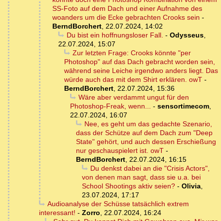
SS-Foto auf dem Dach und einer Aufnahme des
woanders um die Ecke gebrachten Crooks sein
-
BerndBorchert
,
22.07.2024, 14:02
Du bist ein hoffnungsloser Fall.
-
Odysseus
,
22.07.2024, 15:07
Zur letzten Frage: Crooks könnte "per
Photoshop" auf das Dach gebracht worden sein,
während seine Leiche irgendwo anders liegt. Das
würde auch das mit dem Shirt erklären. owT
-
BerndBorchert
,
22.07.2024, 15:36
Wäre aber verdammt ungut für den
Photoshop-Freak, wenn...
-
sensortimecom
,
22.07.2024, 16:07
Nee, es geht um das gedachte Szenario,
dass der Schütze auf dem Dach zum "Deep
State" gehört, und auch dessen Erschießung
nur geschauspielert ist. owT
-
BerndBorchert
,
22.07.2024, 16:15
Du denkst dabei an die "Crisis Actors",
von denen man sagt, dass sie u.a. bei
School Shootings aktiv seien?
-
Olivia
,
23.07.2024, 17:17
Audioanalyse der Schüsse tatsächlich extrem
interessant!
-
Zorro
,
22.07.2024, 16:24