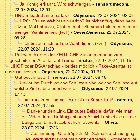
Ja, richtig erkannt. Wird schwieriger.
-
sensortimecom
,
22.07.2024, 12:01
HRC reloaded ante portas?
-
Odysseus
,
22.07.2024, 02:03
HRC: Warum Wahlmanipulation? Ist nicht nötig, denn beim
letzten Mal hatte sie, Clinton, mehr Stimmen bekommen, aber
weniger Wahlmänner. (kwT)
-
SevenSamurai
,
22.07.2024,
09:28
Ich bezog mich auf die Wahl Bidens (kwT)
-
Odysseus
,
22.07.2024, 11:29
Relevant hierbei der ZEITLICHE Zusammenhang zum
gescheiterten Attentat auf Trump
-
Brutus
,
22.07.2024, 11:15
LIHOP oder DS-Anschlag - beides möglich - Fake-Attentat ist
auszuschliessen
-
Odysseus
,
22.07.2024, 01:31
Gut beschrieben!
-
nereus
,
22.07.2024, 08:45
Unklar ist: Durch welche Schützen sind welche Schüsse auf
welche Ziele abgefeuert worden
-
Odysseus
,
22.07.2024,
17:43
nur kurz zum Thema - hier ist ein Super-Link!
-
nereus
,
22.07.2024, 17:55
Danke für den Link. Ein gutes Beispiel dafür, wie man
ein Video durch Unfähigkeit oder Absicht entsetzlich in die
Länge zieht, mußt abbrechen, obwohl...
-
Olivia
,
23.07.2024, 17:26
Zustimmung. Unerträglich. Mit Schnelldurchlauf ging
es. Werbung braucht man nicht ertragen. Gibt sehr gute