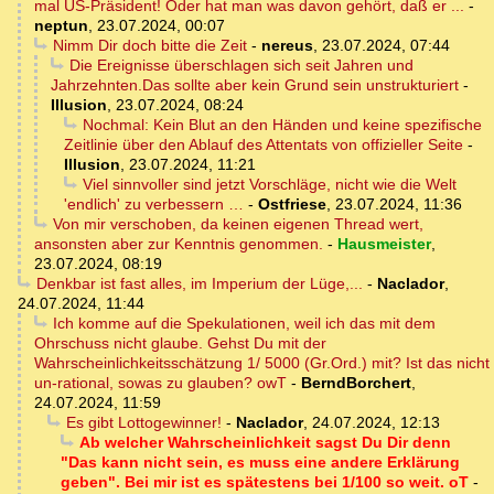
mal US-Präsident! Oder hat man was davon gehört, daß er ...
-
neptun
,
23.07.2024, 00:07
Nimm Dir doch bitte die Zeit
-
nereus
,
23.07.2024, 07:44
Die Ereignisse überschlagen sich seit Jahren und
Jahrzehnten.Das sollte aber kein Grund sein unstrukturiert
-
Illusion
,
23.07.2024, 08:24
Nochmal: Kein Blut an den Händen und keine spezifische
Zeitlinie über den Ablauf des Attentats von offizieller Seite
-
Illusion
,
23.07.2024, 11:21
Viel sinnvoller sind jetzt Vorschläge, nicht wie die Welt
'endlich' zu verbessern …
-
Ostfriese
,
23.07.2024, 11:36
Von mir verschoben, da keinen eigenen Thread wert,
ansonsten aber zur Kenntnis genommen.
-
Hausmeister
,
23.07.2024, 08:19
Denkbar ist fast alles, im Imperium der Lüge,...
-
Naclador
,
24.07.2024, 11:44
Ich komme auf die Spekulationen, weil ich das mit dem
Ohrschuss nicht glaube. Gehst Du mit der
Wahrscheinlichkeitsschätzung 1/ 5000 (Gr.Ord.) mit? Ist das nicht
un-rational, sowas zu glauben? owT
-
BerndBorchert
,
24.07.2024, 11:59
Es gibt Lottogewinner!
-
Naclador
,
24.07.2024, 12:13
Ab welcher Wahrscheinlichkeit sagst Du Dir denn
"Das kann nicht sein, es muss eine andere Erklärung
geben". Bei mir ist es spätestens bei 1/100 so weit. oT
-