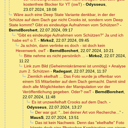
kostenfreie Blocker für YT (owT)
-
Odysseus
,
23.07.2024, 18:08
Wäre auch eine Deep State Variante denkbar, in der der
Schütze auf dem Dach gar nicht Crooks ist, sondern vom Deep
State kommt? Gibt es eindeutige Aufnahmen vom Schützen?
-
BerndBorchert
,
22.07.2024, 09:17
"Gibt es eindeutige Aufnahmen vom Schützen?" Ja und ich
habe es!! o.T.
-
Mirko2
,
22.07.2024, 09:45
Ja schön, dann verlinke es doch - ist doch kein
Hexenwerk. owT
-
BerndBorchert
,
22.07.2024, 10:21
Bitte nehme es nicht persönlich ...
-
Mirko2
,
22.07.2024,
11:22
Link zum Bild (Geheimniskrämerei ist unnötig) + Analyse
zum 2. Schützen
-
Radegast
,
22.07.2024, 11:37
Ziemlich ekelhaft ... Das Foto wurde ja offenbar von
einem SS Mitarbeiter auf dem Dach gemacht. Damit sind
doch alle Möglichkeiten der Manipulation vor der
Veröffentlichung gegeben. Oder? owT
-
BerndBorchert
,
22.07.2024, 11:48
Es ist unzweifelhaft Crooks auf dem Dach.
-
Odysseus
,
22.07.2024, 13:27
Der war gut: "...bei deiner Art von Recherche..."
-
MausS
,
22.07.2024, 13:51
Das ist kein Nachweis. Denn das "ekelhafte" Foto
könnte doch eine Photoshop Kombination von einem