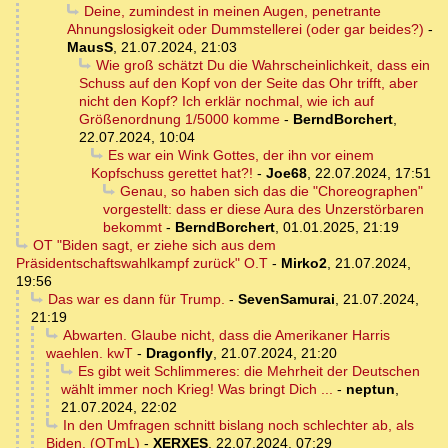
Deine, zumindest in meinen Augen, penetrante
Ahnungslosigkeit oder Dummstellerei (oder gar beides?)
-
MausS
,
21.07.2024, 21:03
Wie groß schätzt Du die Wahrscheinlichkeit, dass ein
Schuss auf den Kopf von der Seite das Ohr trifft, aber
nicht den Kopf? Ich erklär nochmal, wie ich auf
Größenordnung 1/5000 komme
-
BerndBorchert
,
22.07.2024, 10:04
Es war ein Wink Gottes, der ihn vor einem
Kopfschuss gerettet hat?!
-
Joe68
,
22.07.2024, 17:51
Genau, so haben sich das die "Choreographen"
vorgestellt: dass er diese Aura des Unzerstörbaren
bekommt
-
BerndBorchert
,
01.01.2025, 21:19
OT "Biden sagt, er ziehe sich aus dem
Präsidentschaftswahlkampf zurück" O.T
-
Mirko2
,
21.07.2024,
19:56
Das war es dann für Trump.
-
SevenSamurai
,
21.07.2024,
21:19
Abwarten. Glaube nicht, dass die Amerikaner Harris
waehlen. kwT
-
Dragonfly
,
21.07.2024, 21:20
Es gibt weit Schlimmeres: die Mehrheit der Deutschen
wählt immer noch Krieg! Was bringt Dich ...
-
neptun
,
21.07.2024, 22:02
In den Umfragen schnitt bislang noch schlechter ab, als
Biden. (OTmL)
-
XERXES
,
22.07.2024, 07:29