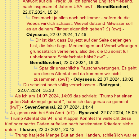
Antwort auf die Frage: Ja, ich spreche Englisch fließend,
nach insgesamt 4 Jahren USA. owT
-
BerndBorchert
,
22.07.2024, 15:24
Das macht ja alles noch schlimmer - sofern du die
Videos wirklich schaust. Wieviel dutzend Mitwisser soll
es an deinem Filmset eigentlich geben? :)) (owt)
-
Odysseus
,
22.07.2024, 17:46
Dir ist klar, dass Du jetzt auf der Seite derjenigen
bist, die false flags, Medienlügen und Verschwörungen
grundsätzlich verneinen, also die, die Du sonst für
unbelehrbare Schlafschafe hälst? owT
-
BerndBorchert
,
22.07.2024, 18:05
Spar dir unsachliche Pauschalwertungen. Es geht
um dieses Attentat und da kommen wir nicht
zusammen. (owT)
-
Odysseus
,
22.07.2024, 19:02
Du scheinst noch völlig verschlossen
-
Radegast
,
22.07.2024, 15:33
Als ich am 14.07.2024, 14:09 das schrieb: "Trump hat einen
guten Schutzengel gehabt.", habe ich das genau so gemeint.
(kwT)
-
SevenSamurai
,
22.07.2024, 14:44
Ja, genau wie bei Anis Amri. (oT)
-
Rybezahl
,
22.07.2024, 15:09
Trump Attentat die 94. und Klappe! Könntet Ihr vielleicht diese
fünf oder sechs Fäden aufteilen nach bestimmten Kriterien: siehe
unten
-
Illusion
,
22.07.2024, 20:43
Trump hat jede Menge Blut an den Händen, schließlich war er