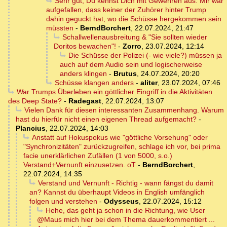
Sehr gut, Du kennst Dich mit Gewehren aus. Mir war
aufgefallen, dass keiner der Zuhörer hinter Trump
dahin geguckt hat, wo die Schüsse hergekommen sein
müssten
-
BerndBorchert
,
22.07.2024, 21:47
Schallwellenausbreitung & "Sie sollten wieder
Doritos bewachen"!
-
Zorro
,
23.07.2024, 12:14
Die Schüsse der Polizei (- wie viele?) müssen ja
auch auf dem Audio sein und logischerweise
anders klingen
-
Brutus
,
24.07.2024, 20:20
Schüsse klangen anders
-
aliter
,
23.07.2024, 07:46
War Trumps Überleben ein göttlicher Eingriff in die Aktivitäten
des Deep State?
-
Radegast
,
22.07.2024, 13:07
Vielen Dank für diesen interessanten Zusammenhang. Warum
hast du hierfür nicht einen eigenen Thread aufgemacht?
-
Plancius
,
22.07.2024, 14:03
Anstatt auf Hokuspokus wie "göttliche Vorsehung" oder
"Synchronizitäten" zurückzugreifen, schlage ich vor, bei prima
facie unerklärlichen Zufällen (1 von 5000, s.o.)
Verstand+Vernunft einzusetzen. oT
-
BerndBorchert
,
22.07.2024, 14:35
Verstand und Vernunft - Richtig - wann fängst du damit
an? Kannst du überhaupt Videos in English umfänglich
folgen und verstehen
-
Odysseus
,
22.07.2024, 15:12
Hehe, das geht ja schon in die Richtung, wie User
@Maus mich hier bei dem Thema dauerkommentiert ...