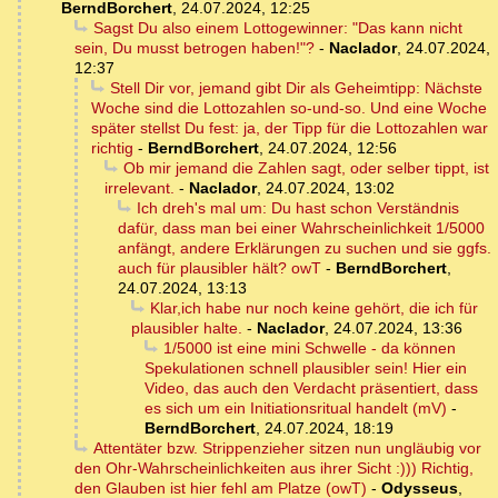
BerndBorchert
,
24.07.2024, 12:25
Sagst Du also einem Lottogewinner: "Das kann nicht
sein, Du musst betrogen haben!"?
-
Naclador
,
24.07.2024,
12:37
Stell Dir vor, jemand gibt Dir als Geheimtipp: Nächste
Woche sind die Lottozahlen so-und-so. Und eine Woche
später stellst Du fest: ja, der Tipp für die Lottozahlen war
richtig
-
BerndBorchert
,
24.07.2024, 12:56
Ob mir jemand die Zahlen sagt, oder selber tippt, ist
irrelevant.
-
Naclador
,
24.07.2024, 13:02
Ich dreh's mal um: Du hast schon Verständnis
dafür, dass man bei einer Wahrscheinlichkeit 1/5000
anfängt, andere Erklärungen zu suchen und sie ggfs.
auch für plausibler hält? owT
-
BerndBorchert
,
24.07.2024, 13:13
Klar,ich habe nur noch keine gehört, die ich für
plausibler halte.
-
Naclador
,
24.07.2024, 13:36
1/5000 ist eine mini Schwelle - da können
Spekulationen schnell plausibler sein! Hier ein
Video, das auch den Verdacht präsentiert, dass
es sich um ein Initiationsritual handelt (mV)
-
BerndBorchert
,
24.07.2024, 18:19
Attentäter bzw. Strippenzieher sitzen nun ungläubig vor
den Ohr-Wahrscheinlichkeiten aus ihrer Sicht :))) Richtig,
den Glauben ist hier fehl am Platze (owT)
-
Odysseus
,