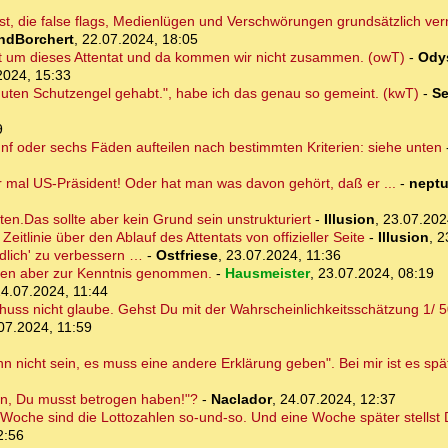
 bist, die false flags, Medienlügen und Verschwörungen grundsätzlich ver
ndBorchert
,
22.07.2024, 18:05
t um dieses Attentat und da kommen wir nicht zusammen. (owT)
-
Ody
2024, 15:33
guten Schutzengel gehabt.", habe ich das genau so gemeint. (kwT)
-
Se
9
fünf oder sechs Fäden aufteilen nach bestimmten Kriterien: siehe unten
 mal US-Präsident! Oder hat man was davon gehört, daß er ...
-
nept
en.Das sollte aber kein Grund sein unstrukturiert
-
Illusion
,
23.07.202
itlinie über den Ablauf des Attentats von offizieller Seite
-
Illusion
,
2
endlich' zu verbessern …
-
Ostfriese
,
23.07.2024, 11:36
ten aber zur Kenntnis genommen.
-
Hausmeister
,
23.07.2024, 08:19
4.07.2024, 11:44
uss nicht glaube. Gehst Du mit der Wahrscheinlichkeitsschätzung 1/ 50
07.2024, 11:59
 nicht sein, es muss eine andere Erklärung geben". Bei mir ist es spät
in, Du musst betrogen haben!"?
-
Naclador
,
24.07.2024, 12:37
 Woche sind die Lottozahlen so-und-so. Und eine Woche später stellst Du
2:56