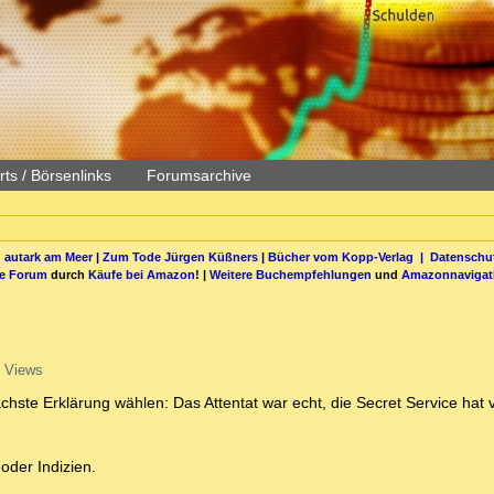
ts / Börsenlinks
Forumsarchive
 autark am Meer
|
Zum Tode Jürgen Küßners
|
Bücher vom Kopp-Verlag |
Datenschut
be Forum
durch
Käufe bei Amazon
! |
Weitere Buchempfehlungen
und
Amazonnavigat
 Views
hste Erklärung wählen: Das Attentat war echt, die Secret Service hat 
oder Indizien.