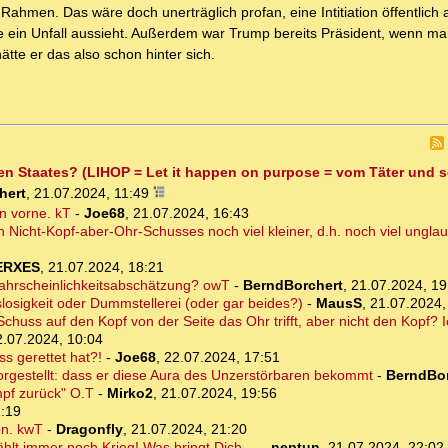
 Rahmen. Das wäre doch unerträglich profan, eine Intitiation öffentlich 
 ein Unfall aussieht. Außerdem war Trump bereits Präsident, wenn ma
tte er das also schon hinter sich.
fen Staates? (LIHOP = Let it happen on purpose = vom Täter und 
hert
,
21.07.2024, 11:49
n vorne. kT
-
Joe68
,
21.07.2024, 16:43
n Nicht-Kopf-aber-Ohr-Schusses noch viel kleiner, d.h. noch viel ungla
ERXES
,
21.07.2024, 18:21
 Wahrscheinlichkeitsabschätzung? owT
-
BerndBorchert
,
21.07.2024, 19
osigkeit oder Dummstellerei (oder gar beides?)
-
MausS
,
21.07.2024,
chuss auf den Kopf von der Seite das Ohr trifft, aber nicht den Kopf? I
2.07.2024, 10:04
s gerettet hat?!
-
Joe68
,
22.07.2024, 17:51
rgestellt: dass er diese Aura des Unzerstörbaren bekommt
-
BerndBor
mpf zurück" O.T
-
Mirko2
,
21.07.2024, 19:56
1:19
en. kwT
-
Dragonfly
,
21.07.2024, 21:20
hlt immer noch Krieg! Was bringt Dich ...
-
neptun
,
21.07.2024, 22:02