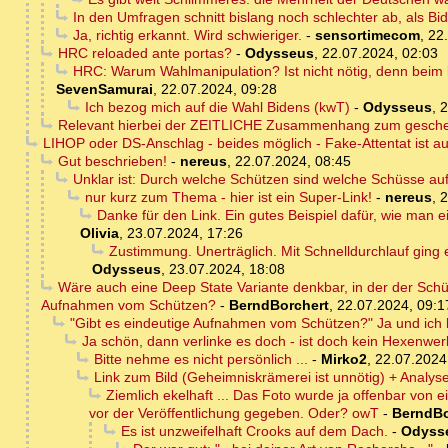
In den Umfragen schnitt bislang noch schlechter ab, als B
Ja, richtig erkannt. Wird schwieriger.
-
sensortimecom
,
22
HRC reloaded ante portas?
-
Odysseus
,
22.07.2024, 02:03
HRC: Warum Wahlmanipulation? Ist nicht nötig, denn beim
SevenSamurai
,
22.07.2024, 09:28
Ich bezog mich auf die Wahl Bidens (kwT)
-
Odysseus
,
2
Relevant hierbei der ZEITLICHE Zusammenhang zum gescheit
LIHOP oder DS-Anschlag - beides möglich - Fake-Attentat ist a
Gut beschrieben!
-
nereus
,
22.07.2024, 08:45
Unklar ist: Durch welche Schützen sind welche Schüsse au
nur kurz zum Thema - hier ist ein Super-Link!
-
nereus
,
2
Danke für den Link. Ein gutes Beispiel dafür, wie man e
Olivia
,
23.07.2024, 17:26
Zustimmung. Unerträglich. Mit Schnelldurchlauf ging 
Odysseus
,
23.07.2024, 18:08
Wäre auch eine Deep State Variante denkbar, in der der Sch
Aufnahmen vom Schützen?
-
BerndBorchert
,
22.07.2024, 09:1
"Gibt es eindeutige Aufnahmen vom Schützen?" Ja und ich h
Ja schön, dann verlinke es doch - ist doch kein Hexenwe
Bitte nehme es nicht persönlich ...
-
Mirko2
,
22.07.2024
Link zum Bild (Geheimniskrämerei ist unnötig) + Analy
Ziemlich ekelhaft ... Das Foto wurde ja offenbar von
vor der Veröffentlichung gegeben. Oder? owT
-
BerndBo
Es ist unzweifelhaft Crooks auf dem Dach.
-
Odyss