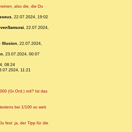
neinen, also die, die Du
sseus
,
22.07.2024, 19:02
venSamurai
,
22.07.2024,
-
Illusion
,
22.07.2024,
un
,
23.07.2024, 00:07
4, 08:24
3.07.2024, 11:21
00 (Gr.Ord.) mit? Ist das
estens bei 1/100 so weit.
 fest: ja, der Tipp für die