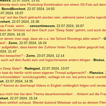
MausS
,
22.07.2024, 13:51
to könnte doch eine Photoshop Kombination von einem SS-Foto auf de
-
BerndBorchert
,
22.07.2024, 14:02
.07.2024, 15:07
shop" auf das Dach gebracht worden sein, während seine Leiche irgend
rchert
,
22.07.2024, 15:36
op-Freak, wenn...
-
sensortimecom
,
22.07.2024, 16:07
dass der Schütze auf dem Dach zum "Deep State" gehört, und auch d
2.07.2024, 16:15
von denen man sagt, dass sie u.a. bei School Shootings aktiv seien?
-
O
ant!
-
Zorro
,
22.07.2024, 16:24
 aufgefallen, dass keiner der Zuhörer hinter Trump dahin geguckt hat
2024, 21:47
ritos bewachen"!
-
Zorro
,
23.07.2024, 12:14
ja auch auf dem Audio sein und logischerweise anders klingen
-
Brutus
des Deep State?
-
Radegast
,
22.07.2024, 13:07
hast du hierfür nicht einen eigenen Thread aufgemacht?
-
Plancius
,
hronizitäten" zurückzugreifen, schlage ich vor, bei prima facie unerklä
rt
,
22.07.2024, 14:35
an? Kannst du überhaupt Videos in English umfänglich folgen und verst
us mich hier bei dem Thema dauerkommentiert ... Antwort auf die Frag
chert
,
22.07.2024, 15:24
eos wirklich schaust. Wieviel dutzend Mitwisser soll es an deinem Film