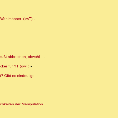
r Wahlmänner. (kwT)
-
 mußt abbrechen, obwohl...
-
ocker für YT (owT)
-
? Gibt es eindeutige
ichkeiten der Manipulation