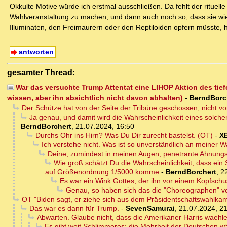
Okkulte Motive würde ich erstmal ausschließen. Da fehlt der rituelle
Wahlveranstaltung zu machen, und dann auch noch so, dass sie wie
Illuminaten, den Freimaurern oder den Reptiloiden opfern müsste, hä
antworten
gesamter Thread:
War das versuchte Trump Attentat eine LIHOP Aktion des tie
wissen, aber ihn absichtlich nicht davon abhalten)
-
BerndBorc
Der Schütze hat von der Seite der Tribüne geschossen, nicht vo
Ja genau, und damit wird die Wahrscheinlichkeit eines solche
BerndBorchert
,
21.07.2024, 16:50
Durchs Ohr ins Hirn? Was Du Dir zurecht bastelst. (OT)
-
X
Ich verstehe nicht. Was ist so unverständlich an meiner
Deine, zumindest in meinen Augen, penetrante Ahnungsl
Wie groß schätzt Du die Wahrscheinlichkeit, dass ein S
auf Größenordnung 1/5000 komme
-
BerndBorchert
,
2
Es war ein Wink Gottes, der ihn vor einem Kopfschus
Genau, so haben sich das die "Choreographen" vo
OT "Biden sagt, er ziehe sich aus dem Präsidentschaftswahlka
Das war es dann für Trump.
-
SevenSamurai
,
21.07.2024, 2
Abwarten. Glaube nicht, dass die Amerikaner Harris waehl
Es gibt weit Schlimmeres: die Mehrheit der Deutschen wä