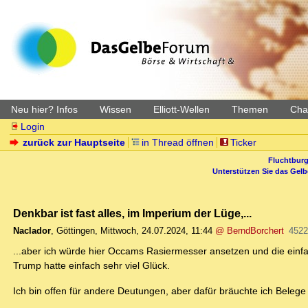
Neu hier? Infos
Wissen
Elliott-Wellen
Themen
Char
Login
zurück zur Hauptseite
in Thread öffnen
Ticker
Fluchtburg
Unterstützen Sie das Gel
Denkbar ist fast alles, im Imperium der Lüge,...
Naclador
,
Göttingen
,
Mittwoch, 24.07.2024, 11:44
@ BerndBorchert
4522
...aber ich würde hier Occams Rasiermesser ansetzen und die einfac
Trump hatte einfach sehr viel Glück.
Ich bin offen für andere Deutungen, aber dafür bräuchte ich Belege 