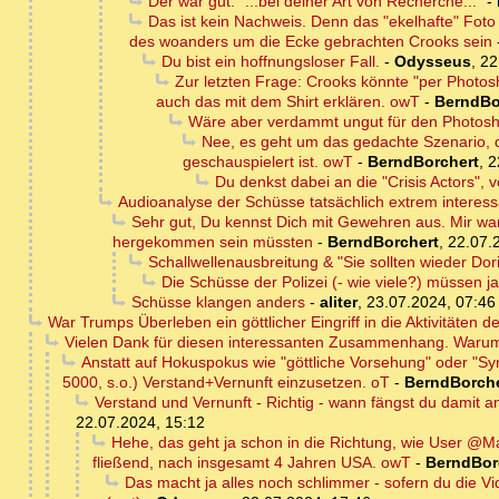
Der war gut: "...bei deiner Art von Recherche..."
-
Das ist kein Nachweis. Denn das "ekelhafte" Fo
des woanders um die Ecke gebrachten Crooks sein
Du bist ein hoffnungsloser Fall.
-
Odysseus
,
22
Zur letzten Frage: Crooks könnte "per Photo
auch das mit dem Shirt erklären. owT
-
BerndBo
Wäre aber verdammt ungut für den Photosh
Nee, es geht um das gedachte Szenario, 
geschauspielert ist. owT
-
BerndBorchert
,
2
Du denkst dabei an die "Crisis Actors", 
Audioanalyse der Schüsse tatsächlich extrem interess
Sehr gut, Du kennst Dich mit Gewehren aus. Mir war
hergekommen sein müssten
-
BerndBorchert
,
22.07.
Schallwellenausbreitung & "Sie sollten wieder Do
Die Schüsse der Polizei (- wie viele?) müssen 
Schüsse klangen anders
-
aliter
,
23.07.2024, 07:46
War Trumps Überleben ein göttlicher Eingriff in die Aktivitäten 
Vielen Dank für diesen interessanten Zusammenhang. Warum 
Anstatt auf Hokuspokus wie "göttliche Vorsehung" oder "Sync
5000, s.o.) Verstand+Vernunft einzusetzen. oT
-
BerndBorche
Verstand und Vernunft - Richtig - wann fängst du damit 
22.07.2024, 15:12
Hehe, das geht ja schon in die Richtung, wie User @Ma
fließend, nach insgesamt 4 Jahren USA. owT
-
BerndBor
Das macht ja alles noch schlimmer - sofern du die Vid