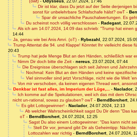
(owt)
-
Odysseus
,
22.07.2024, 17:46
Dir ist klar, dass Du jetzt auf der Seite derjenigen
sonst für unbelehrbare Schlafschafe hälst? owT
-
Ber
Spar dir unsachliche Pauschalwertungen. Es geh
Du scheinst noch völlig verschlossen
-
Radegast
,
22.07.
Als ich am 14.07.2024, 14:09 das schrieb: "Trump hat einen 
14:44
Ja, genau wie bei Anis Amri. (oT)
-
Rybezahl
,
22.07.2024, 15:0
Trump Attentat die 94. und Klappe! Könntet Ihr vielleicht diese 
20:43
Trump hat jede Menge Blut an den Händen, schließlich war er
Nimm Dir doch bitte die Zeit
-
nereus
,
23.07.2024, 07:44
Die Ereignisse überschlagen sich seit Jahren und Jahrzehnt
Nochmal: Kein Blut an den Händen und keine spezifische Ze
Viel sinnvoller sind jetzt Vorschläge, nicht wie die Welt '
Von mir verschoben, da keinen eigenen Thread wert, ansons
Denkbar ist fast alles, im Imperium der Lüge,...
-
Naclador
,
2
Ich komme auf die Spekulationen, weil ich das mit dem Ohrsch
nicht un-rational, sowas zu glauben? owT
-
BerndBorchert
,
24.
Es gibt Lottogewinner!
-
Naclador
,
24.07.2024, 12:13
Ab welcher Wahrscheinlichkeit sagst Du Dir denn "Das kann
oT
-
BerndBorchert
,
24.07.2024, 12:25
Sagst Du also einem Lottogewinner: "Das kann nicht se
Stell Dir vor, jemand gibt Dir als Geheimtipp: Nächste
Lottozahlen war richtig
-
BerndBorchert
,
24.07.2024, 1