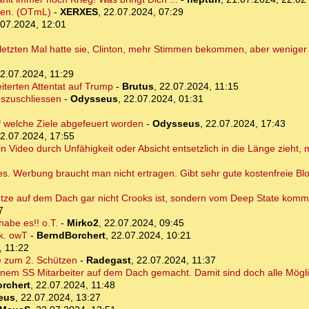
iden. (OTmL)
-
XERXES
,
22.07.2024, 07:29
.07.2024, 12:01
 letzten Mal hatte sie, Clinton, mehr Stimmen bekommen, aber wenige
2.07.2024, 11:29
erten Attentat auf Trump
-
Brutus
,
22.07.2024, 11:15
uszuschliessen
-
Odysseus
,
22.07.2024, 01:31
f welche Ziele abgefeuert worden
-
Odysseus
,
22.07.2024, 17:43
2.07.2024, 17:55
in Video durch Unfähigkeit oder Absicht entsetzlich in die Länge zieht,
es. Werbung braucht man nicht ertragen. Gibt sehr gute kostenfreie Bl
ütze auf dem Dach gar nicht Crooks ist, sondern vom Deep State kommt
7
abe es!! o.T.
-
Mirko2
,
22.07.2024, 09:45
rk. owT
-
BerndBorchert
,
22.07.2024, 10:21
, 11:22
se zum 2. Schützen
-
Radegast
,
22.07.2024, 11:37
 einem SS Mitarbeiter auf dem Dach gemacht. Damit sind doch alle Mögl
rchert
,
22.07.2024, 11:48
eus
,
22.07.2024, 13:27